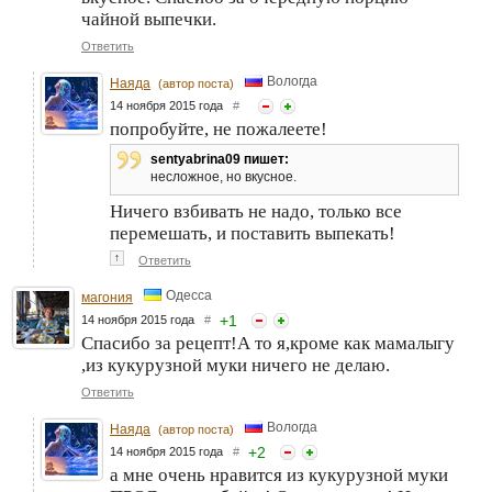
чайной выпечки.
Ответить
Вологда
Наяда
(автор поста)
14 ноября 2015 года
#
попробуйте, не пожалеете!
sentyabrina09 пишет:
несложное, но вкусное.
Ничего взбивать не надо, только все
перемешать, и поставить выпекать!
↑
Ответить
Одесса
магония
+
1
14 ноября 2015 года
#
Спасибо за рецепт!А то я,кроме как мамалыгу
,из кукурузной муки ничего не делаю.
Ответить
Вологда
Наяда
(автор поста)
+
2
14 ноября 2015 года
#
а мне очень нравится из кукурузной муки