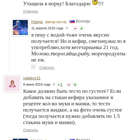
Утащила в норку! Благодарю
!!!
Ответить
Вологда
Наяда
(автор поста)
11 апреля 2016 года
#
я пеку с водой-тоже очень вкусно
получается! Но и кефир, сметану,масло я
употребляю,хотя вегетарианка 21 год.
Молоко,творог,яйца,рыбу, морепродукты
не ем.
↑
Ответить
natakov11
+
1
8 июня 2016 года
#
Какое должно быть тесто по густоте? Если
добавить на стакан кефира указанное в
рецепте кол-во муки и манки, то тесто
получается жидкое, а на фото очень густое
(тогда получается нужно добавлять по 1.5
стакана муки и манки).
Ответить
Вологда