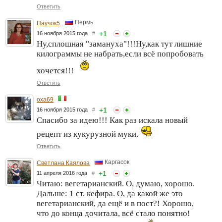
Ответить
Пермь
Паучок5
+
1
16 ноября 2015 года
#
Ну,сплошная "замануха"!!!Ну,как тут лишние
килограммы не набрать,если всё попробовать
хочется!!!
Ответить
oxa69
+
1
16 ноября 2015 года
#
Спасибо за идею!!! Как раз искала новый
рецепт из кукурузной муки.
Ответить
Каргасок
Светлана Каялова
+
1
11 апреля 2016 года
#
Читаю: вегетарианский. О, думаю, хорошо.
Дальше: 1 ст. кефира. О, да какой же это
вегетарианский, да ещё и в пост?! Хорошо,
что до конца дочитала, всё стало понятно!