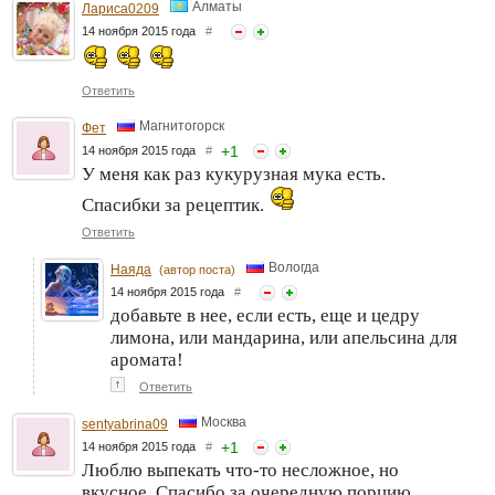
Алматы
Лариса0209
14 ноября 2015 года
#
Ответить
Магнитогорск
Фет
+
1
14 ноября 2015 года
#
У меня как раз кукурузная мука есть.
Спасибки за рецептик.
Ответить
Вологда
Наяда
(автор поста)
14 ноября 2015 года
#
добавьте в нее, если есть, еще и цедру
лимона, или мандарина, или апельсина для
аромата!
↑
Ответить
Москва
sentyabrina09
+
1
14 ноября 2015 года
#
Люблю выпекать что-то несложное, но
вкусное. Спасибо за очередную порцию