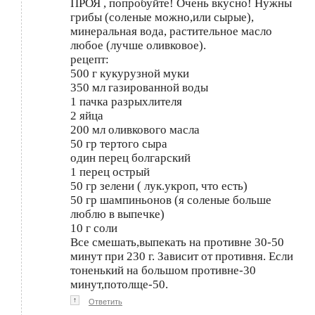
ПРОЯ , попробуйте! Очень вкусно! Нужны
грибы (соленые можно,или сырые),
минеральная вода, растительное масло
любое (лучше оливковое).
рецепт:
500 г кукурузной муки
350 мл газированной воды
1 пачка разрыхлителя
2 яйца
200 мл оливкового масла
50 гр тертого сыра
один перец болгарский
1 перец острый
50 гр зелени ( лук.укроп, что есть)
50 гр шампиньонов (я соленые больше
люблю в выпечке)
10 г соли
Все смешать,выпекать на противне 30-50
минут при 230 г. Зависит от противня. Если
тоненький на большом противне-30
минут,потолще-50.
↑
Ответить