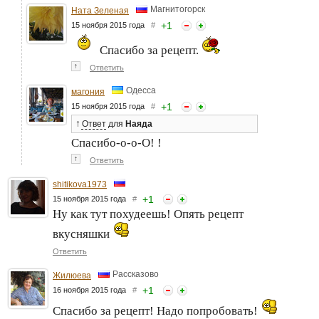
Магнитогорск
Ната Зеленая
+
1
15 ноября 2015 года
#
Спасибо за рецепт.
↑
Ответить
Одесса
магония
+
1
15 ноября 2015 года
#
↑
Ответ
для
Наяда
Спасибо-о-о-О! !
↑
Ответить
shitikova1973
+
1
15 ноября 2015 года
#
Ну как тут похудеешь! Опять рецепт
вкусняшки
Ответить
Рассказово
Жилюева
+
1
16 ноября 2015 года
#
Спасибо за рецепт! Надо попробовать!