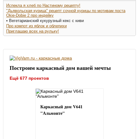
Испекла я хлеб по Настиному рецепту!
"Дьявольская курица" рецепт сочной курицы по мотивам поста
Okie-Dobie 2 про индейку
• Вегетарианский кукурузный кекс с киви
Про компот из яблок и облепихи
Приглашаю всех на рульку!
Построим каркасный дом вашей мечты
Ещё 677 проектов
Каркасный дом V641
"Альмонте"