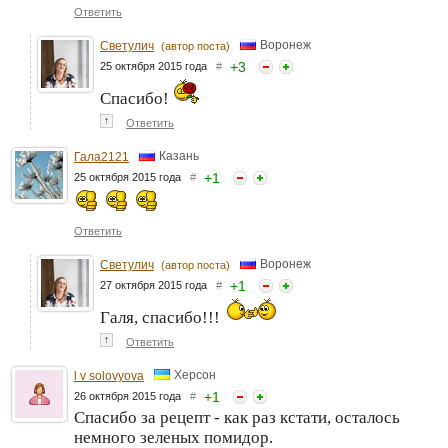
Ответить
Воронеж
Светулич
(автор поста)
+
3
25 октября 2015 года
#
Спасибо!
↑
Ответить
Казань
Гала2121
+
1
25 октября 2015 года
#
Ответить
Воронеж
Светулич
(автор поста)
+
1
27 октября 2015 года
#
Галя, спасибо!!!
↑
Ответить
Херсон
l v solovyova
+
1
26 октября 2015 года
#
Спасибо за рецепт - как раз кстати, осталось
немного зеленых помидор.