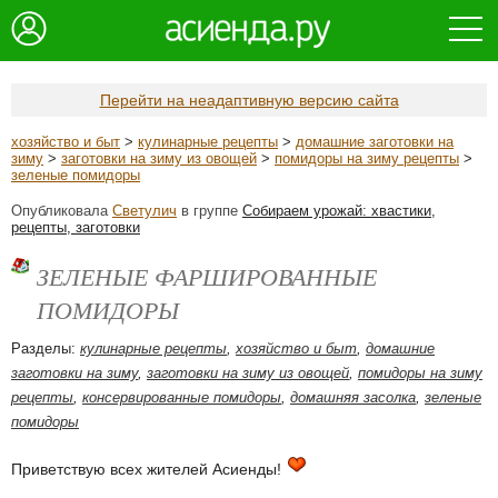
Перейти на неадаптивную версию сайта
хозяйство и быт
>
кулинарные рецепты
>
домашние заготовки на
зиму
>
заготовки на зиму из овощей
>
помидоры на зиму рецепты
>
зеленые помидоры
Опубликовала
Светулич
в группе
Собираем урожай: хвастики,
рецепты, заготовки
ЗЕЛЕНЫЕ ФАРШИРОВАННЫЕ
ПОМИДОРЫ
Разделы:
кулинарные рецепты
,
хозяйство и быт
,
домашние
заготовки на зиму
,
заготовки на зиму из овощей
,
помидоры на зиму
рецепты
,
консервированные помидоры
,
домашняя засолка
,
зеленые
помидоры
Приветствую всех жителей Асиенды!