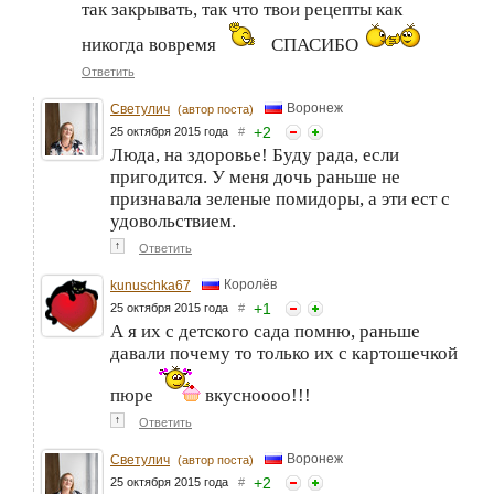
так закрывать, так что твои рецепты как
никогда вовремя
СПАСИБО
Ответить
Воронеж
Светулич
(автор поста)
+
2
25 октября 2015 года
#
Люда, на здоровье! Буду рада, если
пригодится. У меня дочь раньше не
признавала зеленые помидоры, а эти ест с
удовольствием.
↑
Ответить
Королёв
kunuschka67
+
1
25 октября 2015 года
#
А я их с детского сада помню, раньше
давали почему то только их с картошечкой
пюре
вкусноооо!!!
↑
Ответить
Воронеж
Светулич
(автор поста)
+
2
25 октября 2015 года
#