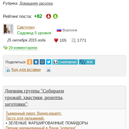
Рубрика:
Домашняя засолка
+82
Рейтинг поста:
Светулич
Воронеж
Садовод 5 уровня
25 октября 2015 года
105
1771
29 комментариев
Поделиться:
Код для вставки
Дневник группы "Собираем
урожай: хвастики, рецепты,
заготовки"
:
Тыквенный пирог. Видео-рецепт.
Тесто для пельменей.
• ЗЕЛЕНЫЕ ФАРШИРОВАННЫЕ ПОМИДОРЫ
Перчик маринованный в Ваши "копилки"