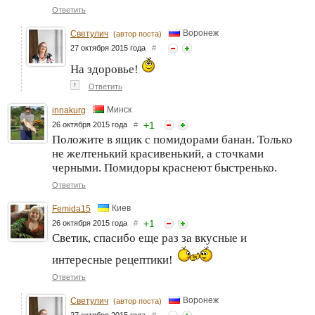
Ответить
Воронеж
Светулич
(автор поста)
27 октября 2015 года
#
На здоровье!
↑
Ответить
Минск
innakurg
+
1
26 октября 2015 года
#
Положите в ящик с помидорами банан. Только
не желтенький красивенький, а сточками
черными. Помидоры краснеют быстренько.
Ответить
Киев
Femida15
+
1
26 октября 2015 года
#
Светик, спасибо еще раз за вкусные и
интересные рецептики!
Ответить
Воронеж
Светулич
(автор поста)