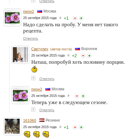
↑
Ответить
Москва
пион2
+
1
25 октября 2015 года
#
Надо сделать на пробу. У меня нет такого
рецепта.
Ответить
Воронеж
Светулич
(автор поста)
+
2
25 октября 2015 года
#
Наташ, попробуй хоть половину порции.
↑
Ответить
Москва
пион2
25 октября 2015 года
#
Теперь уже в следующем сезоне.
↑
Ответить
Резекне
161060
+
1
25 октября 2015 года
#