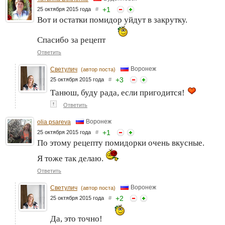
+
1
25 октября 2015 года
#
Вот и остатки помидор уйдут в закрутку.
Спасибо за рецепт
Ответить
Воронеж
Светулич
(автор поста)
+
3
25 октября 2015 года
#
Танюш, буду рада, если пригодится!
↑
Ответить
Воронеж
olia psareva
+
1
25 октября 2015 года
#
По этому рецепту помидорки очень вкусные.
Я тоже так делаю.
Ответить
Воронеж
Светулич
(автор поста)
+
2
25 октября 2015 года
#
Да, это точно!