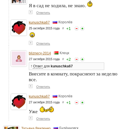
Я в сад не ходила, не знаю.
↑
Ответить
Королёв
kunuschka67
+
1
25 октября 2015 года
#
↑
Ответить
Клецк
bliznecy-2014
+
2
27 октября 2015 года
#
↑
Ответ
для
kunuschka67
Внесите в комнату, покраснеют за неделю
все.
↑
Ответить
Королёв
kunuschka67
+
1
27 октября 2015 года
#
Уже
↑
Ответить
Будённовск
Татьяна Векленко