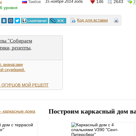
ы
15 ноября 2014 года
146
2643
1
Тамбов
6 уровня
Код для вставки
ппы "Собираем
тики, рецепты,
с ананасами
ой скумбрией.
З ОГУРЦОВ МОЙ РЕЦЕПТ
Построим каркасный дом в