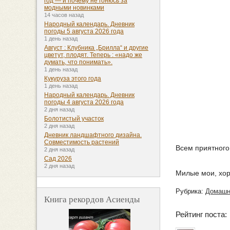
год — и почему не гонюсь за
модными новинками
14 часов назад
Народный календарь. Дневник
погоды 5 августа 2026 года
1 день назад
Август : Клубника „Брилла“ и другие
цветут, плодят. Теперь : «надо же
думать, что понимать».
1 день назад
Кукуруза этого года
1 день назад
Народный календарь. Дневник
погоды 4 августа 2026 года
2 дня назад
Болотистый участок
2 дня назад
Дневник ландшафтного дизайна.
Совместимость растений
Всем приятного 
2 дня назад
Сад 2026
2 дня назад
Милые мои, хор
Рубрика:
Домашн
Книга рекордов Асиенды
Рейтинг поста