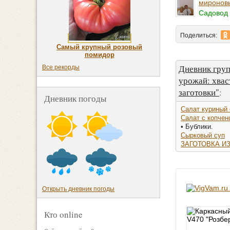
миронов
Садовод 
Поделиться:
Самый крупный розовый
помидор
Дневник гру
Все рекорды
урожай: хвас
заготовки"
:
Дневник погоды
Салат куриный 
Салат с копчен
• Бублики.
Сырковый суп
ЗАГОТОВКА И
Открыть дневник погоды
Кто online