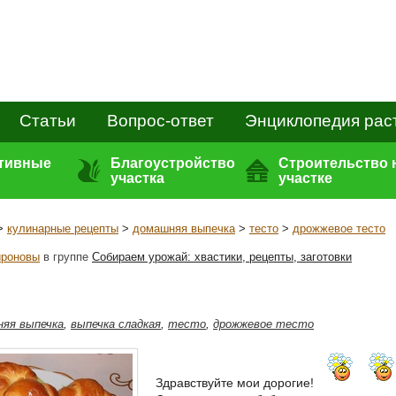
Статьи
Вопрос-ответ
Энциклопедия рас
ативные
Благоустройство
Строительство 
участка
участке
>
кулинарные рецепты
>
домашняя выпечка
>
тесто
>
дрожжевое тесто
роновы
в группе
Собираем урожай: хвастики, рецепты, заготовки
яя выпечка
,
выпечка сладкая
,
тесто
,
дрожжевое тесто
Здравствуйте мои дорогие!