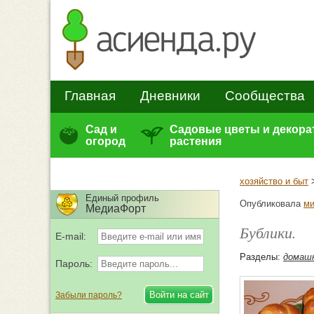
Главная
Дневники
Сообщества
Сад и
Садовые цветы и декор
огород
растения
хозяйство и быт
Единый профиль
Опубликовала
ми
МедиаФорт
Бублики.
E-mail:
Разделы:
домашн
Пароль:
Забыли пароль?