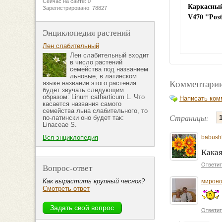
Сейчас на сайте: 0
Каркасный
Зарегистрировано: 78827
V470 "Роз
Энциклопедия растений
Лен слабительный
Лен слабительный входит
в число растений
семейства под названием
льновые, в латинском
Комментарии
языке название этого растения
будет звучать следующим
образом: Linum catharticum L. Что
Написать ком
касается названия самого
семейства льна слабительного, то
Страницы:
по-латински оно будет так:
Linaceae S.
babush
Вся энциклопедия
Какая
Ответит
Вопрос-ответ
Как вырастить крупный чеснок?
мирон
Смотреть ответ
Ответит