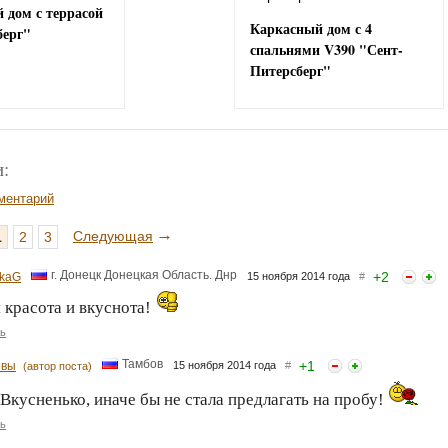
 дом с террасой
Каркасный дом с 4
берг"
спальнями V390 "Сент-
Питерсберг"
:
ментарий
→
Следующая
1
2
3
г. Донецк Донецкая Область. Днр
+
2
kaG
15 ноября 2014 года
#
 красота и вкуснота!
ь
Тамбов
+
1
овы
15 ноября 2014 года
#
(автор поста)
Вкусненько, иначе бы не стала предлагать на пробу!
ь