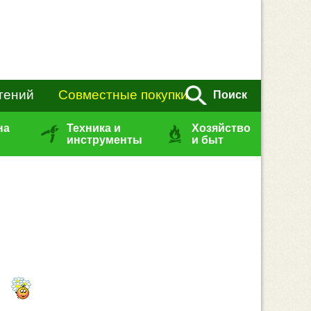
тений
Совместные покупки
Поиск
на
Техника и
Хозяйство
инструменты
и быт