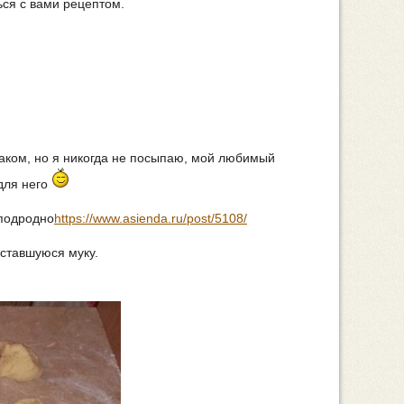
ься с вами рецептом.
аком, но я никогда не посыпаю, мой любимый
для него
 подродно
https://www.asienda.ru/post/5108/
оставшуюся муку.