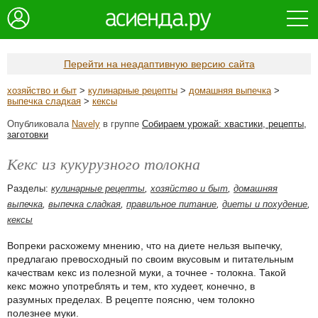
Перейти на неадаптивную версию сайта
хозяйство и быт
>
кулинарные рецепты
>
домашняя выпечка
>
выпечка сладкая
>
кексы
Опубликовала
Navely
в группе
Собираем урожай: хвастики, рецепты,
заготовки
Кекс из кукурузного толокна
Разделы:
кулинарные рецепты
,
хозяйство и быт
,
домашняя
выпечка
,
выпечка сладкая
,
правильное питание
,
диеты и похудение
,
кексы
Вопреки расхожему мнению, что на диете нельзя выпечку,
предлагаю превосходный по своим вкусовым и питательным
качествам кекс из полезной муки, а точнее - толокна. Такой
кекс можно употреблять и тем, кто худеет, конечно, в
разумных пределах. В рецепте поясню, чем толокно
полезнее муки.