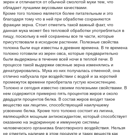
зерен и отличается от обычной смолотой муки тем, что
обладает лучшими вкусовыми качествами.
Кроме того толокно является более питательным и это
благодаря тому что в ней при обработке сохраняются
фракции зерна. Стоит отметить такой важный факт, что
данная мука может без тепловой обработки употребляться в
пищу, поскольку в ней сохранены все те части, которые
присутствовали в исходном растении. Полезные свойства
толокна были еще известны в древние времена. В те времена
толокно готовили из зерен овса, которые предварительно
были выдержаны в течение всей ночи в теплой печи. В
процессе такой выдержки овсяные зерна изменялись и
денатурировались. Мука из них получалась отменной, она
отлично набухала при воздействии с водой и за короткий
промежуток времени приобретала густую консистенцию.
Толокно и сегодня известно своими полезными свойствами. В
нем содержится примерно пять процентов жиров и около
двадцати процентов белка. В состав жиров входит такое
вещество как лецитин, способствующий наилучшему
усвоению белка. Кроме того толокно состоит из лигина,
являющийся мощным антиоксидантом, который способствует
оказанию на эндокринную и иммунную системы
человеческого организма благотворного воздействия. Нельзя
не отметить наличие в этом продукте и таких веществ как