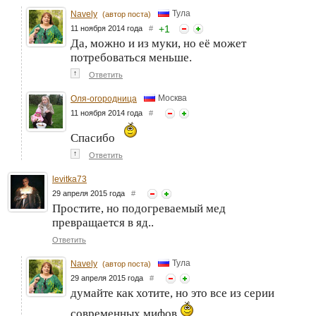
Тула
Navely
(автор поста)
+
1
11 ноября 2014 года
#
Да, можно и из муки, но её может
потребоваться меньше.
↑
Ответить
Москва
Оля-огородница
11 ноября 2014 года
#
Спасибо
↑
Ответить
levitka73
29 апреля 2015 года
#
Простите, но подогреваемый мед
превращается в яд..
Ответить
Тула
Navely
(автор поста)
29 апреля 2015 года
#
думайте как хотите, но это все из серии
современных мифов