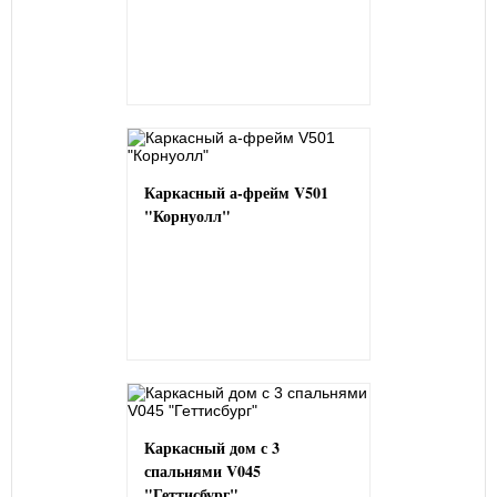
Каркасный а-фрейм V501
"Корнуолл"
Каркасный дом с 3
спальнями V045
"Геттисбург"