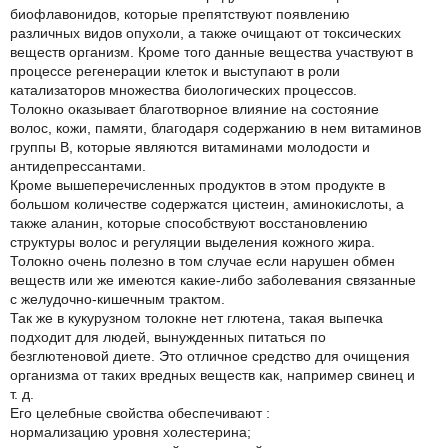
биофлавонидов, которые препятствуют появлению
различных видов опухоли, а также очищают от токсических
веществ организм. Кроме того данные вещества участвуют в
процессе регенерации клеток и выступают в роли
катализаторов множества биологических процессов.
Толокно оказывает благотворное влияние на состояние
волос, кожи, памяти, благодаря содержанию в нем витаминов
группы В, которые являются витаминами молодости и
антидепрессантами.
Кроме вышеперечисленных продуктов в этом продукте в
большом количестве содержатся цистеин, аминокислоты, а
также аланин, которые способствуют восстановлению
структуры волос и регуляции выделения кожного жира.
Толокно очень полезно в том случае если нарушен обмен
веществ или же имеются какие-либо заболевания связанные
с желудочно-кишечным трактом.
Так же в кукурузном толокне нет глютена, такая выпечка
подходит для людей, вынужденных питаться по
безглютеновой диете. Это отличное средство для очищения
организма от таких вредных веществ как, например свинец и
т. д.
Его целебные свойства обеспечивают :
нормализацию уровня холестерина;