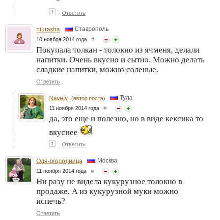
↑
Ответить
Ставрополь
niurasha
10 ноября 2014 года
#
Покупала толкан - толокно из ячменя, делали
напитки. Очень вкусно и сытно. Можно делать
сладкие напитки, можно соленые.
Ответить
Тула
Navely
(автор поста)
11 ноября 2014 года
#
да, это еще и полезно, но в виде кексика то
вкуснее
↑
Ответить
Москва
Оля-огородница
11 ноября 2014 года
#
Ни разу не видела кукурузное толокно в
продаже. А из кукурузной муки можно
испечь?
Ответить