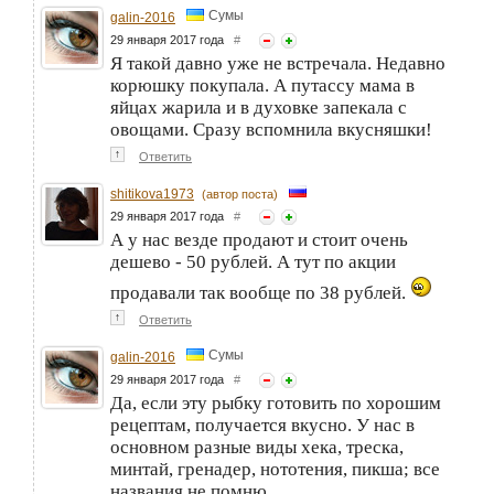
Сумы
galin-2016
29 января 2017 года
#
Я такой давно уже не встречала. Недавно
корюшку покупала. А путассу мама в
яйцах жарила и в духовке запекала с
овощами. Сразу вспомнила вкусняшки!
↑
Ответить
shitikova1973
(автор поста)
29 января 2017 года
#
А у нас везде продают и стоит очень
дешево - 50 рублей. А тут по акции
продавали так вообще по 38 рублей.
↑
Ответить
Сумы
galin-2016
29 января 2017 года
#
Да, если эту рыбку готовить по хорошим
рецептам, получается вкусно. У нас в
основном разные виды хека, треска,
минтай, гренадер, нототения, пикша; все
названия не помню.