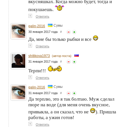
вкусняшках. Когда можно будет, тогда и
покушаешь.
↑
Ответить
Сумы
galin-2016
30 января 2017 года
#
Да, мне бы только рыбки и все
↑
Ответить
shitikova1973
(автор поста)
31 января 2017 года
#
Терпи!!!
↑
Ответить
Сумы
galin-2016
31 января 2017 года
#
Да терплю, это я так болтаю. Муж сделал
пюре на воде (для меня очень вкусное,
привыкла, а он сказал, что не
). Пришла
работы, а ужин готов!
↑
Ответить