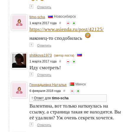
↑
Ответить
Новосибирск
timo-scha
1 марта 2017 года
#
https://www.asienda.ru/post/42125/
наконец-то сподобилась
↑
Ответить
shitikova1973
(автор поста)
1 марта 2017 года
#
Иду смотреть!
↑
Ответить
Минск
Геннадьевна Наталья
6 февраля 2018 года
#
↑
Ответ
для
timo-scha
Валентина, вот только наткнулась на
ссылку, а страница такая не находится. Вы
её удалили? Уж очень секретк хочется.
↑
Ответить