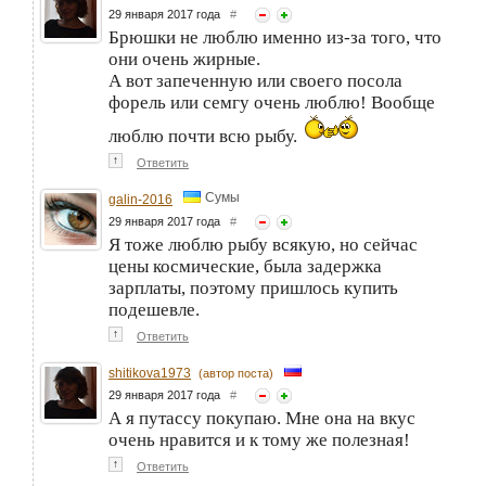
29 января 2017 года
#
Брюшки не люблю именно из-за того, что
они очень жирные.
А вот запеченную или своего посола
форель или семгу очень люблю! Вообще
люблю почти всю рыбу.
↑
Ответить
Сумы
galin-2016
29 января 2017 года
#
Я тоже люблю рыбу всякую, но сейчас
цены космические, была задержка
зарплаты, поэтому пришлось купить
подешевле.
↑
Ответить
shitikova1973
(автор поста)
29 января 2017 года
#
А я путассу покупаю. Мне она на вкус
очень нравится и к тому же полезная!
↑
Ответить