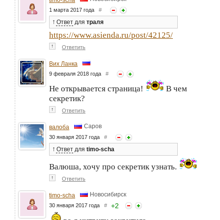
1 марта 2017 года
#
↑
Ответ
для
траля
https://www.asienda.ru/post/42125/
↑
Ответить
Вих Ланка
9 февраля 2018 года
#
Не открывается страница!
В чем
секретик?
↑
Ответить
Саров
валоба
30 января 2017 года
#
↑
Ответ
для
timo-scha
Валюша, хочу про секретик узнать.
↑
Ответить
Новосибирск
timo-scha
+
2
30 января 2017 года
#