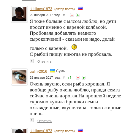
shitikova1973
(автор поста)
29 января 2017 года
#
Я тоже больше с мясом люблю, но дети
просят именно с вареной колбасой.
Пробовала добавлять немного
сырокопченой - сказали не надо, делай
только с вареной.
С рыбой пиццу никогда не пробовала.
↑
Ответить
Сумы
galin-2016
+
1
29 января 2017 года
#
Очень вкусно, если рыба хорошая. Я
вообще рыбу очень люблю, правда семга
сейчас очень дорогая.На прошлой неделе
скромно купила брюшки семги
охлажденные, вкуснятина. только жирные
очень.
↑
Ответить
shitikova1973
(автор поста)