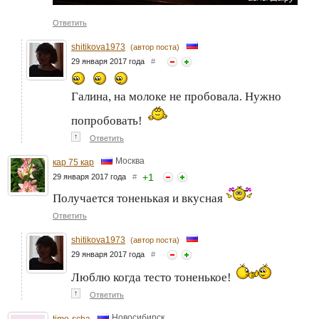
Ответить
shitikova1973
(автор поста)
29 января 2017 года
#
Галина, на молоке не пробовала. Нужно
попробовать!
↑
Ответить
Москва
кар 75 кар
+
1
29 января 2017 года
#
Получается тоненькая и вкусная
Ответить
shitikova1973
(автор поста)
29 января 2017 года
#
Люблю когда тесто тоненькое!
↑
Ответить
Новосибирск
timo-scha