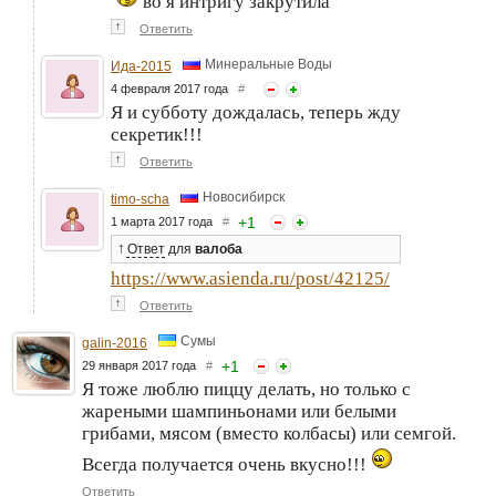
во я интригу закрутила
↑
Ответить
Минеральные Воды
Ида-2015
4 февраля 2017 года
#
Я и субботу дождалась, теперь жду
секретик!!!
↑
Ответить
Новосибирск
timo-scha
+
1
1 марта 2017 года
#
↑
Ответ
для
валоба
https://www.asienda.ru/post/42125/
↑
Ответить
Сумы
galin-2016
+
1
29 января 2017 года
#
Я тоже люблю пиццу делать, но только с
жареными шампиньонами или белыми
грибами, мясом (вместо колбасы) или семгой.
Всегда получается очень вкусно!!!
Ответить