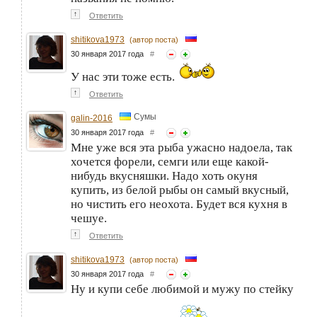
↑
Ответить
shitikova1973
(автор поста)
30 января 2017 года
#
У нас эти тоже есть.
↑
Ответить
Сумы
galin-2016
30 января 2017 года
#
Мне уже вся эта рыба ужасно надоела, так
хочется форели, семги или еще какой-
нибудь вкусняшки. Надо хоть окуня
купить, из белой рыбы он самый вкусный,
но чистить его неохота. Будет вся кухня в
чешуе.
↑
Ответить
shitikova1973
(автор поста)
30 января 2017 года
#
Ну и купи себе любимой и мужу по стейку