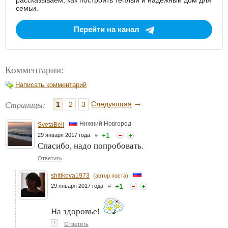
рассказываем, как построить тёплый и надёжный дом для
семьи.
Перейти на канал
Комментарии:
Написать комментарий
→
Страницы:
Следующая
1
2
3
Нижний Новгород
SvetaBell
+
1
29 января 2017 года
#
Спасибо, надо попробовать.
Ответить
shitikova1973
(автор поста)
+
1
29 января 2017 года
#
На здоровье!
↑
Ответить