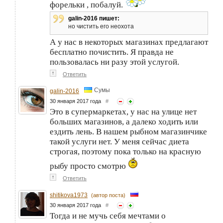
форельки , побалуй.
galin-2016 пишет:
но чистить его неохота
А у нас в некоторых магазинах предлагают
бесплатно почистить. Я правда не
пользовалась ни разу этой услугой.
↑
Ответить
Сумы
galin-2016
30 января 2017 года
#
Это в супермаркетах, у нас на улице нет
больших магазинов, а далеко ходить или
ездить лень. В нашем рыбном магазинчике
такой услуги нет. У меня сейчас диета
строгая, поэтому пока только на красную
рыбу просто смотрю
↑
Ответить
shitikova1973
(автор поста)
30 января 2017 года
#
Тогда и не мучь себя мечтами о