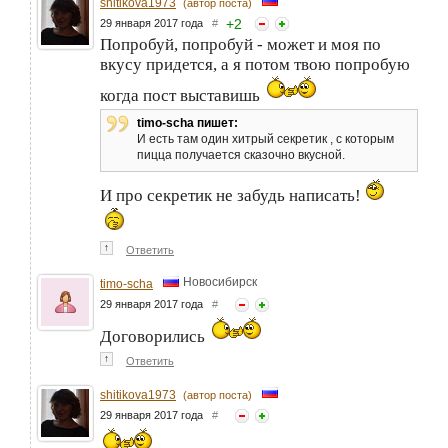
shitikova1973
(автор поста)
+
2
29 января 2017 года
#
Попробуй, попробуй - может и моя по
вкусу придется, а я потом твою попробую
когда пост выставишь
timo-scha пишет:
И есть там один хитрый секретик , с которым
пицца получается сказочно вкусной.
И про секретик не забудь написать!
↑
Ответить
Новосибирск
timo-scha
29 января 2017 года
#
Договорились
↑
Ответить
shitikova1973
(автор поста)
29 января 2017 года
#