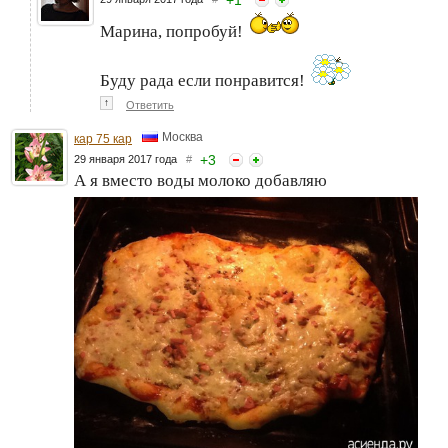
Марина, попробуй!
Буду рада если понравится!
↑
Ответить
Москва
кар 75 кар
+
3
29 января 2017 года
#
А я вместо воды молоко добавляю