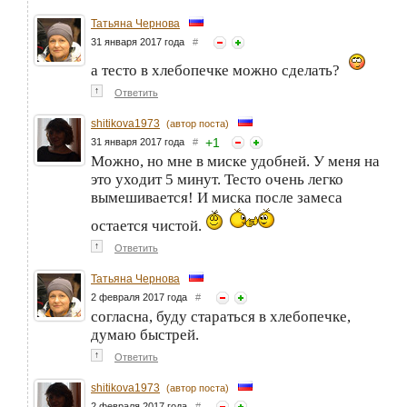
Татьяна Чернова
31 января 2017 года
#
а тесто в хлебопечке можно сделать?
↑
Ответить
shitikova1973
(автор поста)
+
1
31 января 2017 года
#
Можно, но мне в миске удобней. У меня на
это уходит 5 минут. Тесто очень легко
вымешивается! И миска после замеса
остается чистой.
↑
Ответить
Татьяна Чернова
2 февраля 2017 года
#
согласна, буду стараться в хлебопечке,
думаю быстрей.
↑
Ответить
shitikova1973
(автор поста)
2 февраля 2017 года
#