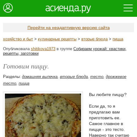
Перейти на неадаптивную версию сайта
хозяйство и быт
>
кулинарные рецепты
>
вторые блюда
>
пицца
Опубликовала
shitikova1973
в группе
Собираем урожай: хвастики,
рецепты, заготовки
Готовим пиццу.
Разделы:
домашняя выпечка
,
вторые блюда
,
тесто
,
дрожжевое
тесто
,
пицца
Вы любите пиццу?
Если да, то я
предлагаю вам
приготовить ее.
Самое главное в
пицце - это тесто.
Наверно так считаю