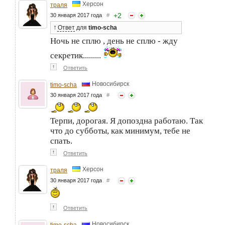
Херсон
траля
+
2
30 января 2017 года
#
↑
Ответ
для
timo-scha
Ночь не сплю , день не сплю - жду
секретик.........
↑
Ответить
Новосибирск
timo-scha
30 января 2017 года
#
Терпи, дорогая. Я допоздна работаю. Так
что до субботы, как минимум, тебе не
спать.
↑
Ответить
Херсон
траля
30 января 2017 года
#
↑
Ответить
Новосибирск
timo-scha