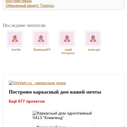
Быстрая пицца
Обещанный рецепт Tiramisu
Последние читатели:
murhik
ВалюшкаРУ
natali
esina gm
khrupova
Построим каркасный дом вашей мечты
Ещё 677 проектов