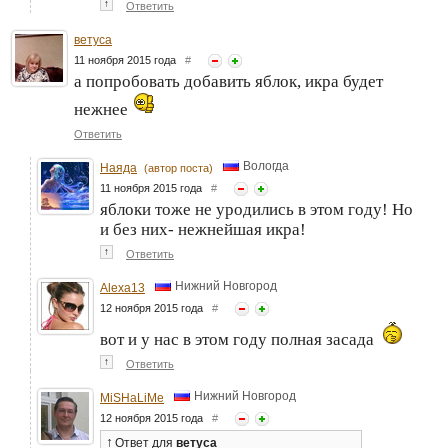
↑
Ответить
ветуса
11 ноября 2015 года
#
а попробовать добавить яблок, икра будет
нежнее
Ответить
Вологда
Наяда
(автор поста)
11 ноября 2015 года
#
яблоки тоже не уродились в этом году! Но
и без них- нежнейшая икра!
↑
Ответить
Нижний Новгород
Alexa13
12 ноября 2015 года
#
вот и у нас в этом году полная засада
↑
Ответить
Нижний Новгород
MiSHaLiMe
12 ноября 2015 года
#
↑
Ответ
для
ветуса