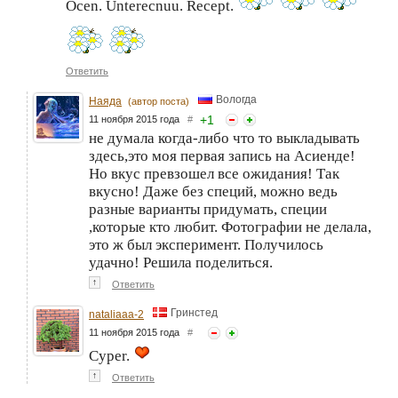
Ocen. Unterecnuu. Recept.
Ответить
Вологда
Наяда
(автор поста)
+
1
11 ноября 2015 года
#
не думала когда-либо что то выкладывать
здесь,это моя первая запись на Асиенде!
Но вкус превзошел все ожидания! Так
вкусно! Даже без специй, можно ведь
разные варианты придумать, специи
,которые кто любит. Фотографии не делала,
это ж был эксперимент. Получилось
удачно! Решила поделиться.
↑
Ответить
Гринстед
nataliaaa-2
11 ноября 2015 года
#
Cyper.
↑
Ответить