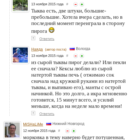
13 ноября 2015 года
#
Тыква есть, две штуки, большие-
пребольшие. Хотела вчера сделать, но в
последний момент переиграла в сторону
пирога
↑
Ответить
Вологда
Наяда
(автор поста)
13 ноября 2015 года
#
из сырой тыквы пирог делали? Или пекли
ее сначала? Кексы люблю из сырой
натертой тыквы печь ( отжимаю сок
сначала над кружкой руками из натертой
тыквы, и выпиваю его), манты с острой
начинкой. Но это долго, а икра мгновенно
готовится, 15 минут всего, и усилий
меньше, когда на неделе мало времени!
↑
Ответить
Нижний Новгород
MiSHaLiMe
12 ноября 2015 года
#
морковка в тему наверно будет потушенная,