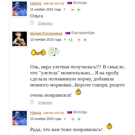
Вологда
Наяда
(автор поста)
11 ноября 2015 года
#
Ольга
↑
Ответить
Екатеринбург
мадам Корзинкина
+
1
13 ноября 2015 года
#
Оль, икра улетная получилась!!! В смысле,
что "улетела" моментально... Я на пробу
сделала половинную норму, добавила
немного морковки...Короче говоря, рецепт
очень понравился!
↑
Ответить
Вологда
Наяда
(автор поста)
13 ноября 2015 года
#
Рада, что вам тоже понравилась!