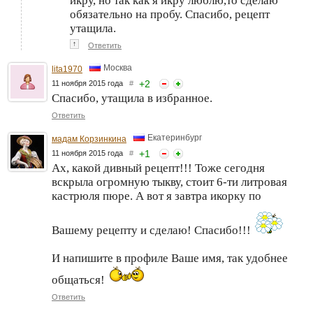
икру, но так как я икру люблю,то сделаю
обязательно на пробу. Спасибо, рецепт
утащила.
↑
Ответить
Москва
lita1970
+
2
11 ноября 2015 года
#
Спасибо, утащила в избранное.
Ответить
Екатеринбург
мадам Корзинкина
+
1
11 ноября 2015 года
#
Ах, какой дивный рецепт!!! Тоже сегодня
вскрыла огромную тыкву, стоит 6-ти литровая
кастрюля пюре. А вот я завтра икорку по
Вашему рецепту и сделаю! Спасибо!!!
И напишите в профиле Ваше имя, так удобнее
общаться!
Ответить