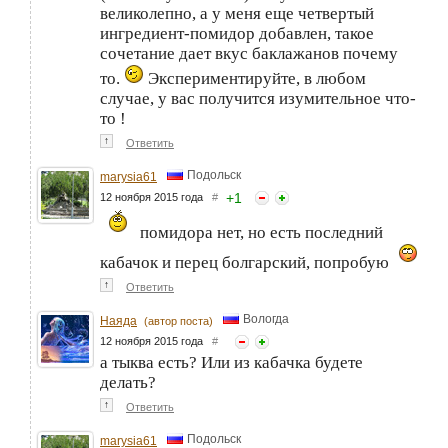
великолепно, а у меня еще четвертый
ингредиент-помидор добавлен, такое
сочетание дает вкус баклажанов почему
то.
Экспериментируйте, в любом
случае, у вас получится изумительное что-
то !
↑
Ответить
Подольск
marysia61
+
1
12 ноября 2015 года
#
помидора нет, но есть последний
кабачок и перец болгарский, попробую
↑
Ответить
Вологда
Наяда
(автор поста)
12 ноября 2015 года
#
а тыква есть? Или из кабачка будете
делать?
↑
Ответить
Подольск
marysia61