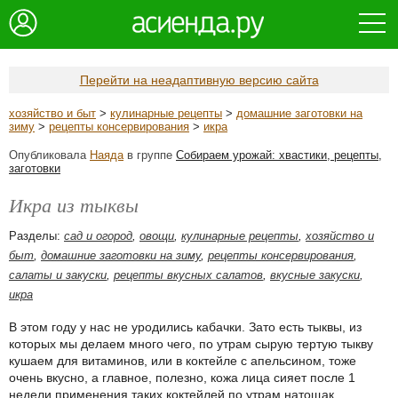
Перейти на неадаптивную версию сайта
хозяйство и быт
>
кулинарные рецепты
>
домашние заготовки на
зиму
>
рецепты консервирования
>
икра
Опубликовала
Наяда
в группе
Собираем урожай: хвастики, рецепты,
заготовки
Икра из тыквы
Разделы:
сад и огород
,
овощи
,
кулинарные рецепты
,
хозяйство и
быт
,
домашние заготовки на зиму
,
рецепты консервирования
,
салаты и закуски
,
рецепты вкусных салатов
,
вкусные закуски
,
икра
В этом году у нас не уродились кабачки. Зато есть тыквы, из
которых мы делаем много чего, по утрам сырую тертую тыкву
кушаем для витаминов, или в коктейле с апельсином, тоже
очень вкусно, а главное, полезно, кожа лица сияет после 1
недели применения таких коктейлей по утрам натощак.