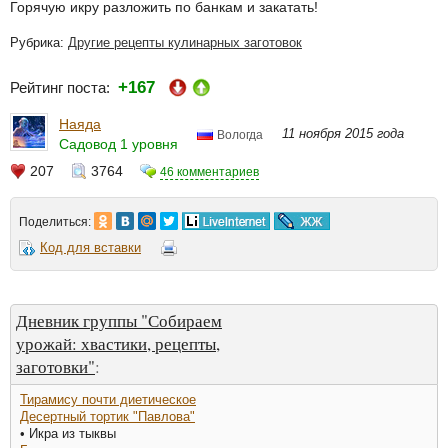
Горячую икру разложить по банкам и закатать!
Рубрика:
Другие рецепты кулинарных заготовок
+167
Рейтинг поста:
Наяда
11 ноября 2015 года
Вологда
Садовод 1 уровня
207
3764
46 комментариев
Поделиться:
Код для вставки
Дневник группы "Собираем
урожай: хвастики, рецепты,
заготовки"
:
Тирамису почти диетическое
Десертный тортик "Павлова"
• Икра из тыквы