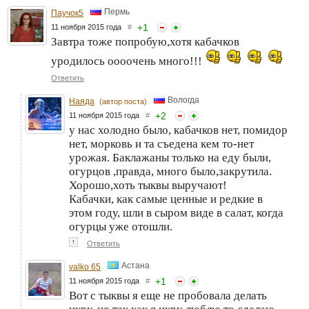
Пермь
Паучок5
+
1
11 ноября 2015 года
#
Завтра тоже попробую,хотя кабачков
уродилось оооочень много!!!
Ответить
Вологда
Наяда
(автор поста)
+
2
11 ноября 2015 года
#
у нас холодно было, кабачков нет, помидор
нет, морковь и та съедена кем то-нет
урожая. Баклажаны только на еду были,
огурцов ,правда, много было,закрутила.
Хорошо,хоть тыквы выручают!
Кабачки, как самые ценные и редкие в
этом году, шли в сыром виде в салат, когда
огурцы уже отошли.
↑
Ответить
Астана
valko 65
+
1
11 ноября 2015 года
#
Вот с тыквы я еще не пробовала делать