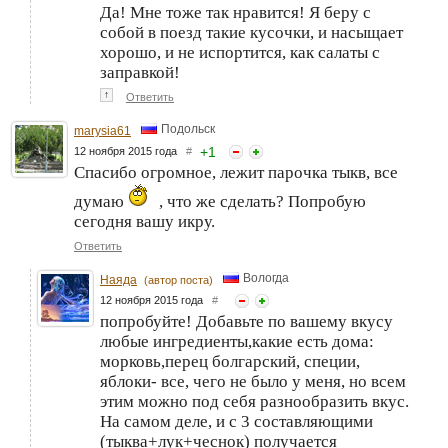
Да! Мне тоже так нравится! Я беру с
собой в поезд такие кусочки, и насыщает
хорошо, и не испортится, как салаты с
заправкой!
↑
Ответить
Подольск
marysia61
+
1
12 ноября 2015 года
#
Спасибо огромное, лежит парочка тыкв, все
думаю
, что же сделать? Попробую
сегодня вашу икру.
Ответить
Вологда
Наяда
(автор поста)
12 ноября 2015 года
#
попробуйте! Добавьте по вашему вкусу
любые ингредиенты,какие есть дома:
морковь,перец болгарский, специи,
яблоки- все, чего не было у меня, но всем
этим можно под себя разнообразить вкус.
На самом деле, и с 3 составляющими
(тыква+лук+чеснок) получается