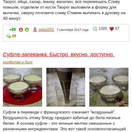
Творог, яйца, сахар, манку, ванилин, все перемешать.Сливу
помыли, отделили от кости.Творог выложили в форму для
выпечки, сверху положите сливу Ставим выпекать в духовку на
40 минут.
1305
57
+89
mila1031
7 сентября 2017 года
20
Суфле-запеканка. Быстро, вкусно, доступно.
хозяйство и быт
Суфле в переводе с французского означает "воздушный".
Воздушность этому блюду придают взбитые до бела яичные
белки. А основа суфле - это яичные желтки смешанные с
различными ингредиентами. Это вот такой основополагающий