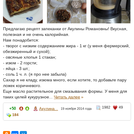
Предлагаю рецепт запеканки от Акулины Романовны! Вкусная,
полезная и не очень калорийная.
Нам понадобится:
- творог с низким содержанием жира - 1 кг (у меня фермерский,
обезжиренный и сухой);
- овсяные хлопья 1 стакан;
- изюм - 2 горсти;
- яйца - 3 шт.;
- соль 1 ч. л. (я про нее забыла)
Сахар я не кладу, изюма много, если хотите, то добавьте пару
ложек коричневого.
Еще масло растительное для смазывания формы. У меня для
таких целей кукурузное...
Читать далее
»
1982
49
+50
Акулина...
19 ноября 2014 года
184