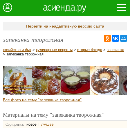
Перейти на неадаптивную версию сайта
запеканка творожная
хозяйство и быт
>
кулинарные рецепты
>
вторые блюда
>
запеканка
> запеканка творожная
Все фото на тему "запеканка творожная"
Материалы на тему "запеканка творожная"
Сортировка:
|
новое
лучшее