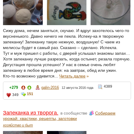
Сижу дома, нечем заняться, скучаю. И вдруг захотелось чего-то
вкусненького. Давно ничего не пекла. Испеку-ка я творожную
запеканку! Запеканку такую нежную, воздушную! С чаем из
мелиссы будет в самый раз. Сказано – сделано. Испекла.
Тут и муж пришел с работы, с дверей услышал знакомы запах…
Хотя запеканку лучше разрезать, когда остынет, резала горячую.
Дегустация прошла успешно! У нас в семье очень любят
запеканку в любое время дня: на завтрак, обед или ужин.
Кто-то возможно удивится...
Читать далее
»
4389
+279
galin-2016
12 августа 2016 года
151
349
Запеканка из творога.
в сообществе
Собираем
урожай: хвастики, рецепты, заготовки
хозяйство и быт