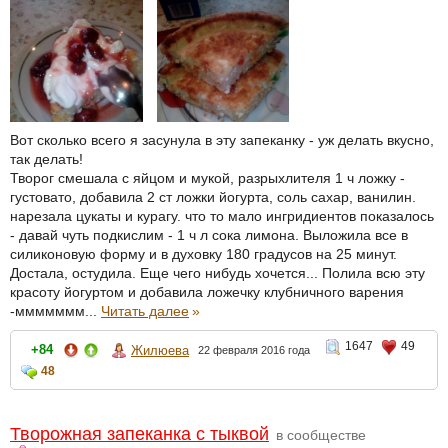
Вот сколько всего я засунула в эту запеканку - уж делать вкусно,
так делать!
Творог смешала с яйцом и мукой, разрыхлителя 1 ч ложку -
густовато, добавила 2 ст ложки йогурта, соль сахар, ванилин.
нарезала цукаты и курагу. что то мало ингридиентов показалось
- давай чуть подкислим - 1 ч л сока лимона. Выложила все в
силиконовую форму и в духовку 180 градусов на 25 минут.
Достала, остудила. Еще чего нибудь хочется... Полила всю эту
красоту йогуртом и добавила ложечку клубничного варения
-ммммммм...
Читать далее
»
1647
49
+84
Жилюева
22 февраля 2016 года
48
Творожная запеканка с тыквой
в сообществе