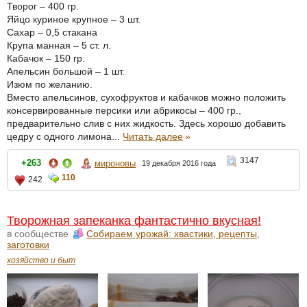
Творог – 400 гр.
Яйцо куриное крупное – 3 шт.
Сахар – 0,5 стакана
Крупа манная – 5 ст. л.
Кабачок – 150 гр.
Апельсин большой – 1 шт.
Изюм по желанию.
Вместо апельсинов, сухофруктов и кабачков можно положить
консервированные персики или абрикосы – 400 гр.,
предварительно слив с них жидкость. Здесь хорошо добавить
цедру с одного лимона...
Читать далее
»
3147
+263
мироновы
19 декабря 2016 года
110
242
Творожная запеканка фантастично вкусная!
в сообществе
Собираем урожай: хвастики, рецепты,
заготовки
хозяйство и быт