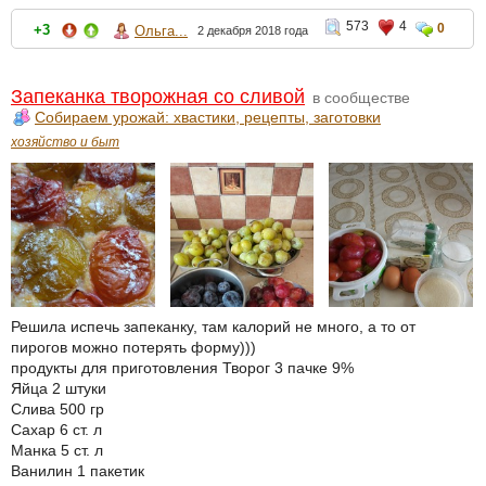
573
4
0
+3
Ольга...
2 декабря 2018 года
Запеканка творожная со сливой
в сообществе
Собираем урожай: хвастики, рецепты, заготовки
хозяйство и быт
Решила испечь запеканку, там калорий не много, а то от
пирогов можно потерять форму)))
продукты для приготовления Творог 3 пачке 9%
Яйца 2 штуки
Слива 500 гр
Сахар 6 ст. л
Манка 5 ст. л
Ванилин 1 пакетик