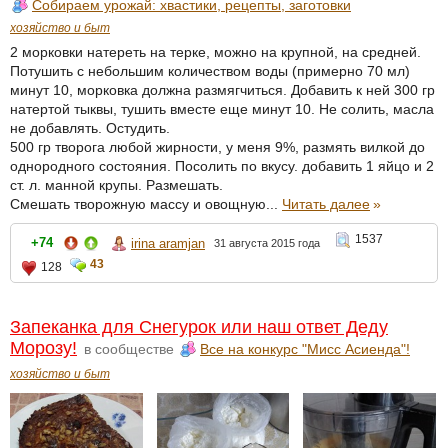
Собираем урожай: хвастики, рецепты, заготовки
хозяйство и быт
2 морковки натереть на терке, можно на крупной, на средней.
Потушить с небольшим количеством воды (примерно 70 мл)
минут 10, морковка должна размягчиться. Добавить к ней 300 гр
натертой тыквы, тушить вместе еще минут 10. Не солить, масла
не добавлять. Остудить.
500 гр творога любой жирности, у меня 9%, размять вилкой до
однородного состояния. Посолить по вкусу. добавить 1 яйцо и 2
ст. л. манной крупы. Размешать.
Смешать творожную массу и овощную...
Читать далее
»
1537
+74
irina aramjan
31 августа 2015 года
43
128
Запеканка для Снегурок или наш ответ Деду
Морозу!
в сообществе
Все на конкурс "Мисс Асиенда"!
хозяйство и быт