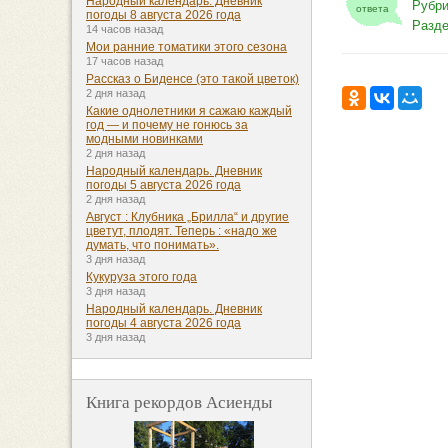
Народный календарь. Дневник
Рубри
ответа
погоды 8 августа 2026 года
Разд
14 часов назад
Мои ранние томатики этого сезона
17 часов назад
Рассказ о Биденсе (это такой цветок)
2 дня назад
Какие однолетники я сажаю каждый
год — и почему не гонюсь за
модными новинками
2 дня назад
Народный календарь. Дневник
погоды 5 августа 2026 года
2 дня назад
Август : Клубника „Брилла“ и другие
цветут, плодят. Теперь : «надо же
думать, что понимать».
3 дня назад
Кукуруза этого года
3 дня назад
Народный календарь. Дневник
погоды 4 августа 2026 года
3 дня назад
Книга рекордов Асиенды