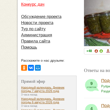
Конкурс дач
Обсуждение проекта
Новости проекта
Тур по сайту
Администрация
Правила сайта
Помощь
+48
Расскажите о нас друзьям:
Ответы на во
Под
Прямой эфир
9
Рубри
ответов
Народный календарь. Дневник
Разд
погоды 7 августа 2026 года
3 часа назад
Народный календарь. Дневник
погоды 6 августа 2026 года
Под
3 часа назад
4