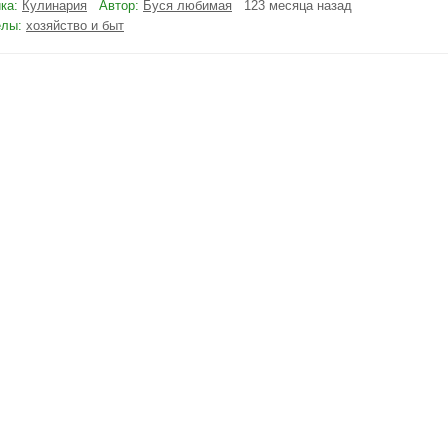
ка:
Кулинария
Автор:
Буся любимая
123 месяца назад
елы:
хозяйство и быт