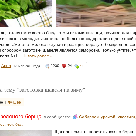
ь, готовят множество блюд: это и витаминные щи, начинка для пиро
лизовать в молодых листочках небольшое содержание щавелевой к
ктов. Сметана, молоко вступая в реакцию образует безвредное со
способом заготовки щавеля является заморозка. Только учтите, что
авеля №1...
Читать далее
»
Аюта
1230
24
13 мая 2015 года
9
 тему "заготовка щавеля на зиму"
|
ое
лучшее
 зеленого борща
в сообществе
Собираем урожай: хвастики,
яйство и быт
Щавель помыть, порезать, как на борщ. 