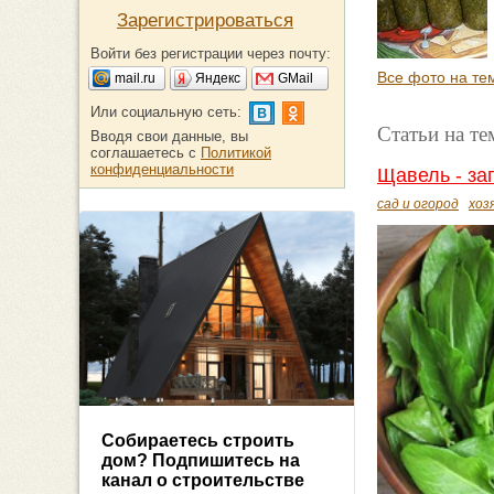
Зарегистрироваться
Войти без регистрации через почту:
Все фото на тем
mail.ru
Яндекс
GMail
Или социальную сеть:
Статьи на те
Вводя свои данные, вы
соглашаетесь с
Политикой
конфиденциальности
Щавель - за
сад и огород
хоз
Собираетесь строить
дом? Подпишитесь на
канал о строительстве