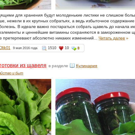
щими для хранения будут молоденькие листики не слишком больш
ше, нежели в их крупных собратьях, а ведь избыточное содержани
олезнь. В идеале важно постараться собрать щавель до начала и
элементы и ценнейшие витамины сохраняются в замороженном щав
не претерпевают абсолютно никаких изменений...
Читать далее
»
Olik01
1510
10
9 мая 2016 года
8
готовки из щавеля
в разделе
Кулинария
яйство и быт