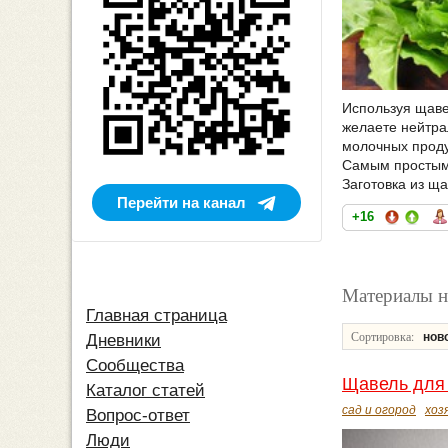
Используя щавел
желаете нейтра
молочных проду
Самым простым 
Заготовка из щ
Перейти на канал
+16
Материалы на
Главная страница
Сортировка:
нов
Дневники
Сообщества
Щавель для
Каталог статей
сад и огород
хоз
Вопрос-ответ
Люди