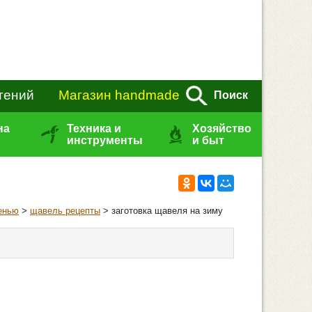
тений
Магазин handmade
Поиск
на
Техника и
Хозяйство
инструменты
и быт
енью
>
щавель рецепты
> заготовка щавеля на зиму