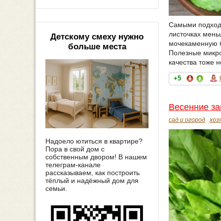
Самыми подходя
листочках мень
Детскому смеху нужно
мочекаменную б
больше места
Полезные микро
качества тоже 
+5
Весенние за
сад и огород
хоз
Надоело ютиться в квартире?
Пора в свой дом с
собственным двором! В нашем
телеграм-канале
рассказываем, как построить
тёплый и надёжный дом для
семьи.