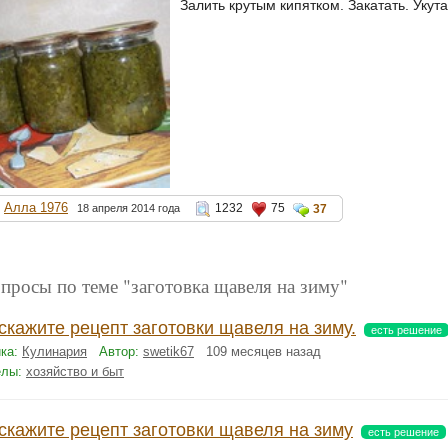
Залить крутым кипятком. Закатать. Укута
Алла 1976
1232
75
18 апреля 2014 года
37
просы по теме "заготовка щавеля на зиму"
скажите рецепт заготовки щавеля на зиму.
есть решение
ка:
Кулинария
Автор:
swetik67
109 месяцев назад
елы:
хозяйство и быт
скажите рецепт заготовки щавеля на зиму
есть решение