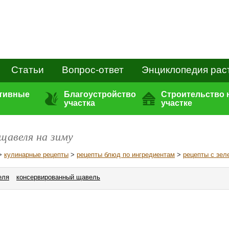
Статьи
Вопрос-ответ
Энциклопедия рас
ативные
Благоустройство
Строительство 
участка
участке
щавеля на зиму
>
кулинарные рецепты
>
рецепты блюд по ингредиентам
>
рецепты с зел
еля
консервированный щавель