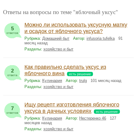
Ответы на вопросы по теме "яблочный уксус"
Можно ли использовать уксусную матку
5
и осадок от яблочного уксуса?
ответов
Рубрика:
Домашний быт
Автор:
infusoria tufelka
91
месяц назад
Разделы:
хозяйство и быт
Как правильно сделать уксус из
2
яблочного вина
есть решение
ответа
Рубрика:
Кулинария
Автор:
trulg
101 месяц назад
Разделы:
хозяйство и быт
Ищу рецепт изготовления яблочного
7
уксуса в дачных условиях
есть решение
ответов
Рубрика:
Кулинария
Автор:
Нестеренко 46
127
месяцев назад
Разделы:
хозяйство и быт