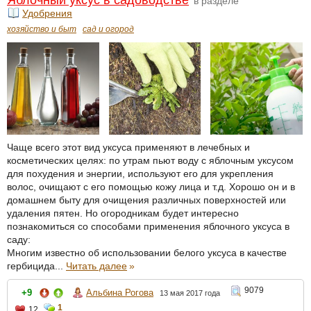
Яблочный уксус в садоводстве
в разделе
Удобрения
хозяйство и быт
сад и огород
Чаще всего этот вид уксуса применяют в лечебных и
косметических целях: по утрам пьют воду с яблочным уксусом
для похудения и энергии, используют его для укрепления
волос, очищают с его помощью кожу лица и т.д. Хорошо он и в
домашнем быту для очищения различных поверхностей или
удаления пятен. Но огородникам будет интересно
познакомиться со способами применения яблочного уксуса в
саду:
Многим известно об использовании белого уксуса в качестве
гербицида...
Читать далее
»
9079
+9
Альбина Рогова
13 мая 2017 года
1
12