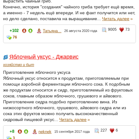
вырастить чайный гриб.
Конечно, история "создания" чайного гриба требует ещё время,
а именно - 7 недель ещё впереди. И не факт получится или нет,
но дело сделано, поставила на выращивание...
Читать далее
»
9005
73
+102
Татьяна...
26 августа 2020 года
76
Яблочный уксус - Джарвис
хозяйство и быт
Приготовление яблочного уксуса
Яблочный уксус относится к продуктам, приготовляемым при
помощи аэробной ферментации яблочного сока. К подобным
же продуктам относится и сидр, приготовляемый из фруктовых
соков, главным образом яблочного, грушевого и айвового.
Приготовление сидра подобно приготовлению вина. Из
низкосортного яблочного, грушевого, айвового сидра или из
сока этих фруктов можно получить высококачественный
сидровый пищевой уксус...
Читать далее
»
227
6
+8
neknek
15 сентября 2017 года
3