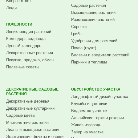
Вопрос-ответ
Садовые растения
Люди
Выращивание растений
Размножение растений
ПОЛЕЗНОСТИ
Сорняки
Энциклопедия растений
Грибы
Календарь садовода
Удобрения для растений
Лунный календарь
Почва (грунт)
Лекарственные растения
Болезни и вредители растений
Покупка, продажа, обмен
Парники и теплицы
Полезные советы
ДЕКОРАТИВНЫЕ САДОВЫЕ
ОБУСТРОЙСТВО УЧАСТКА
РАСТЕНИЯ
Ландшафтный дизайн участка
Декоративные деревья
Клумбы и цветники
Декоративные кустарники
Водоем на участке
Садовые цветы
Альпийские горки и рокарии
Многолетние растения
Живая изгородь
Лианы и вьющиеся растения
Забор на участке
Экзотические фрукты и овощи