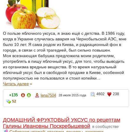
О пользе яблочного уксуса, я знаю ещё с детства. В 1986 году,
когда в Украине случилась авария на Чернобыльской АЭС, мне
было 10 лет. Я сама родом из Киева, и радиационный фон в
городе, в связи с этой трагедией, был сильно повышен.
Моя всезнающая бабушка предложила моим родителям,
употреблять в пищу яблочный уксус, для того, чтобы выводить
из организма вредные вещества. В то время натуральный
яблочный уксус был в свободной продаже в Киеве, особенной
популярностью не пользовался и стоил копейки...
Читать далее
»
4602
238
+135
lena7504
28 июля 2015 года
52
ДОМАШНИЙ ФРУКТОВЫЙ УКСУС по рецептам
Галины Ивановны Поскребышевой
в сообществе
Собираем урожай: хвастики, рецепты, заготовки