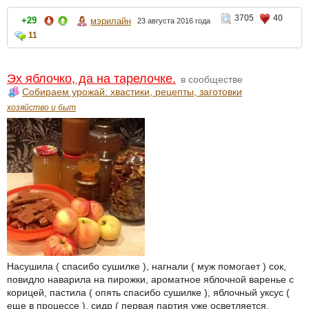
3705
40
+29
мэрилайн
23 августа 2016 года
11
Эх яблочко, да на тарелочке.
в сообществе
Собираем урожай: хвастики, рецепты, заготовки
хозяйство и быт
Насушила ( спасибо сушилке ), нагнали ( муж помогает ) сок,
повидло наварила на пирожки, ароматное яблочной варенье с
корицей, пастила ( опять спасибо сушилке ), яблочный уксус (
еще в процессе ), сидр ( первая партия уже осветляется,