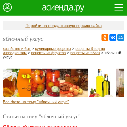
Перейти на неадаптивную версию сайта
яблочный уксус
хозяйство и быт
>
кулинарные рецепты
>
рецепты блюд по
ингредиентам
>
рецепты из фруктов
>
рецепты из яблок
> яблочный
уксус
Все фото на тему "яблочный уксус"
Статьи на тему "яблочный уксус"