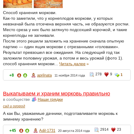
Способ хранения моркови.
Как-то заметили, что у корнеплодов моркови, у которых
невзначай была отсечена верхняя часть, не образуются ростки.
Место среза у них было затянуто подсохшей корочкой, и такие
корнеплоды не загнивали.
После этого решили заложить на хранение сначала опытную
партию — один ящик моркови с отрезанными «головами».
Результат превзошел все ожидания. На следующий год так
заложили половину урожая, а потом и весь урожай (фото 1).
способ хранения моркови...
Читать далее
»
278
9
1
+8
aprilnata
11 ноября 2014 года
Выкапываем и храним морковь правильно
в сообществе
Наши грядки
сад и огород
А как Вы, уважаемые дачники, подготавливаете морковь к
зимнему хранению?
2914
23
+45
Adil-1731
20 августа 2014 года