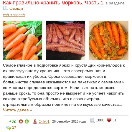
Как правильно хранить морковь. Часть 1
в разделе
Овощи
сад и огород
Самое главное в подготовке ярких и хрустящих корнеплодов к
их последующему хранению – это своевременная и
правильная их уборка. Сроки созревания морковки в
большинстве случаев указываются на пакетиках с семенами и
во многом определяются сортом. Если выкопать морковь
раньше срока, то она просто не вызреет и не успеет накопить
сахара в требуемых объемах, что в свою очередь
отрицательным образом повлияет на ее вкусовые качества...
Читать далее
»
1886
31
+32
Olik01
26 сентября 2015 года
17