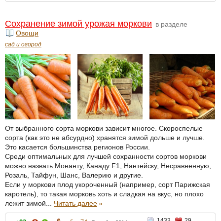
Сохранение зимой урожая моркови
в разделе
Овощи
сад и огород
От выбранного сорта моркови зависит многое. Скороспелые
сорта (как это не абсурдно) хранятся зимой дольше и лучше.
Это касается большинства регионов России.
Среди оптимальных для лучшей сохранности сортов моркови
можно назвать Монанту, Канаду F1, Нантейску, Несравненную,
Розаль, Тайфун, Шанс, Валерию и другие.
Если у моркови плод укороченный (например, сорт Парижская
каротель), то такая морковь хоть и сладкая на вкус, но плохо
лежит зимой...
Читать далее
»
1433
29