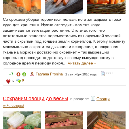
Со сроками уборки торопиться нельзя, но и запаздывать тоже
худо для хранения. Нужно отследить момент, когда
заканчивается вегетация растения. Это знак того, что
питательные вещества переместились из надземной зеленой
части в скрытый под толщей земли корнеплод. К этому моменту
максимально сократится дыхание и испарение, а покровная
ткань на моркови достаточно окрепнет – так вызревший
корнеплод проводит подготовку к своему вынужденному в
холодное время периоду покоя...
Читать далее
»
880
+7
Tatyana Pronina
2 сентября 2016 года
0
6
Сохраним овощи до весны
в разделе
Овощи
сад и огород