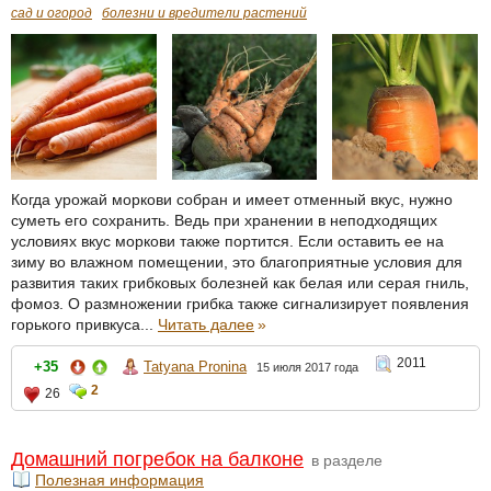
сад и огород
болезни и вредители растений
Когда урожай моркови собран и имеет отменный вкус, нужно
суметь его сохранить. Ведь при хранении в неподходящих
условиях вкус моркови также портится. Если оставить ее на
зиму во влажном помещении, это благоприятные условия для
развития таких грибковых болезней как белая или серая гниль,
фомоз. О размножении грибка также сигнализирует появления
горького привкуса...
Читать далее
»
2011
+35
Tatyana Pronina
15 июля 2017 года
2
26
Домашний погребок на балконе
в разделе
Полезная информация