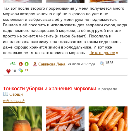
Так вот после второго прореживания у меня получается много
моркови которая конечно ещё не выросла но уже и не
маленькая и выбрасывать её у меня рука не поднимается.
Решила я её посолить и использовать для заправки супов, когда
надо немного пассированой моркови, а её под рукой нет или
просто не хочется чистить (и такое бывает). Посолила и
использовала всю зиму. она оказывается в таком виде очень
даже хорошо хранится зимой в холодильнике. И вот уже
несколько лет я так заготавливаю морковь...
Читать далее
»
1525
+54
Савинова Лена
24 июля 2017 года
31
10
Тонкости уборки и хранения морковки
в разделе
Овощи
сад и огород