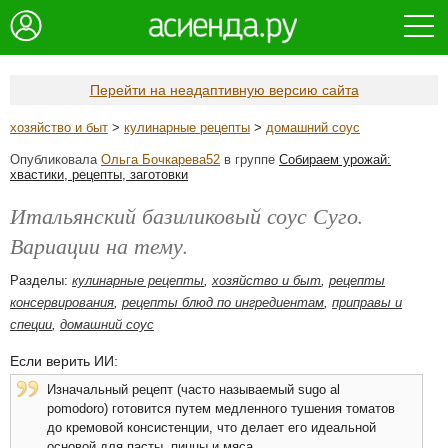
Перейти на неадаптивную версию сайта
хозяйство и быт
>
кулинарные рецепты
>
домашний соус
Опубликовала
Ольга Бочкарева52
в группе
Собираем урожай:
хвастики, рецепты, заготовки
Итальянский базиликовый соус Суго.
Вариации на тему.
Разделы:
кулинарные рецепты
,
хозяйство и быт
,
рецепты
консервирования
,
рецепты блюд по ингредиентам
,
приправы и
специи
,
домашний соус
Если верить ИИ:
Изначальный рецепт (часто называемый sugo al
pomodoro) готовится путем медленного тушения томатов
до кремовой консистенции, что делает его идеальной
основой для пасты, пиццы и мяса.