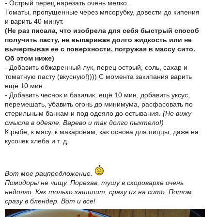
- Острый перец нарезать очень мелко.
Томаты, пропущенные через мясорубку, довести до кипения
и варить 40 минут.
(Не раз писала, что изобрела для себя быстрый способ
получить пасту, не выпаривая долго жидкость или не
вычерпывая ее с поверхности, погружая в массу сито.
Об этом ниже)
- Добавить обжаренный лук, перец острый, соль, сахар и
томатную пасту (вкусную!)))) С момента закипания варить
ещё 10 мин.
- Добавить чеснок и базилик, ещё 10 мин, добавить уксус,
перемешать, убавить огонь до минимума, расфасовать по
стерильным банкам и под одеяло до остывания.
(Не вижу
смысла в одеяле. Варево и так долго пыхтело!)
К рыбе, к мясу, к макаронам, как основа для пиццы, даже на
кусочек хлеба и т. д.
Вот мое рацпредложение.
Помидоры не чищу. Порезав, тушу в скороварке очень
недолго. Как только зашипит, сразу их на сито. Потом
сразу в блендер. Вот и все!