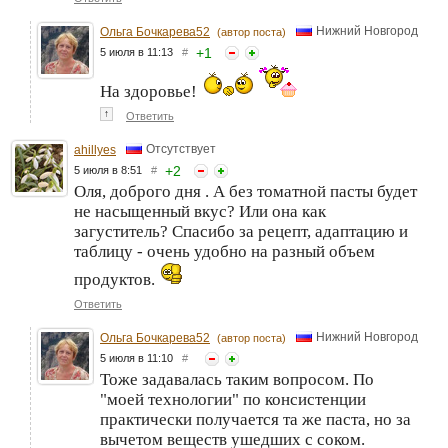
Нижний Новгород
Ольга Бочкарева52
(автор поста)
+
1
5 июля в 11:13
#
На здоровье!
↑
Ответить
Отсутствует
ahillyes
+
2
5 июля в 8:51
#
Оля, доброго дня . А без томатной пасты будет
не насыщенный вкус? Или она как
загуститель? Спасибо за рецепт, адаптацию и
таблицу - очень удобно на разный объем
продуктов.
Ответить
Нижний Новгород
Ольга Бочкарева52
(автор поста)
5 июля в 11:10
#
Тоже задавалась таким вопросом. По
"моей технологии" по консистенции
практически получается та же паста, но за
вычетом веществ ушедших с соком.