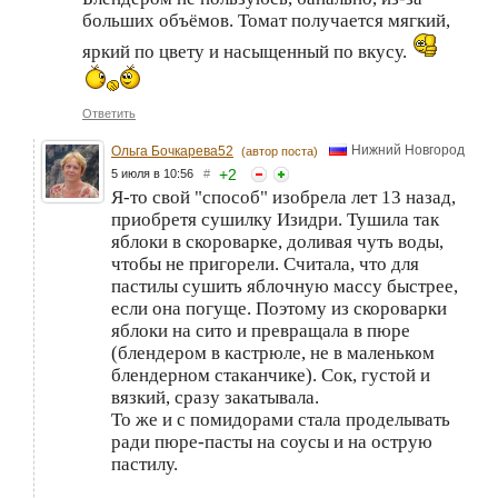
больших объёмов. Томат получается мягкий,
яркий по цвету и насыщенный по вкусу.
Ответить
Нижний Новгород
Ольга Бочкарева52
(автор поста)
+
2
5 июля в 10:56
#
Я-то свой "способ" изобрела лет 13 назад,
приобретя сушилку Изидри. Тушила так
яблоки в скороварке, доливая чуть воды,
чтобы не пригорели. Считала, что для
пастилы сушить яблочную массу быстрее,
если она погуще. Поэтому из скороварки
яблоки на сито и превращала в пюре
(блендером в кастрюле, не в маленьком
блендерном стаканчике). Сок, густой и
вязкий, сразу закатывала.
То же и с помидорами стала проделывать
ради пюре-пасты на соусы и на острую
пастилу.