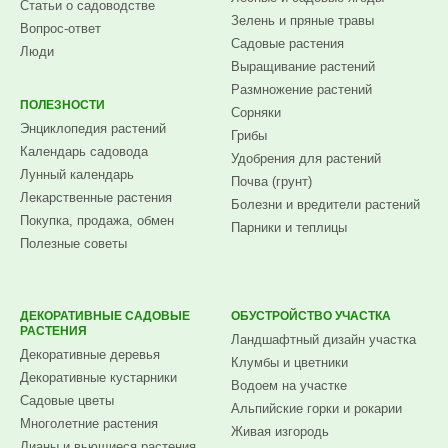
Статьи о садоводстве
Зелень и пряные травы
Вопрос-ответ
Садовые растения
Люди
Выращивание растений
Размножение растений
ПОЛЕЗНОСТИ
Сорняки
Энциклопедия растений
Грибы
Календарь садовода
Удобрения для растений
Лунный календарь
Почва (грунт)
Лекарственные растения
Болезни и вредители растений
Покупка, продажа, обмен
Парники и теплицы
Полезные советы
ДЕКОРАТИВНЫЕ САДОВЫЕ
ОБУСТРОЙСТВО УЧАСТКА
РАСТЕНИЯ
Ландшафтный дизайн участка
Декоративные деревья
Клумбы и цветники
Декоративные кустарники
Водоем на участке
Садовые цветы
Альпийские горки и рокарии
Многолетние растения
Живая изгородь
Лианы и вьющиеся растения