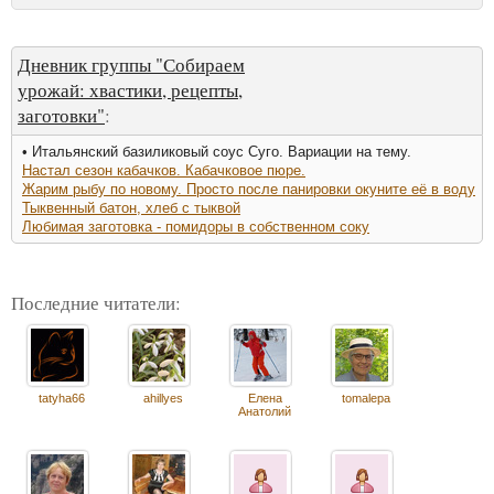
Дневник группы "Собираем
урожай: хвастики, рецепты,
заготовки"
:
• Итальянский базиликовый соус Суго. Вариации на тему.
Настал сезон кабачков. Кабачковое пюре.
Жарим рыбу по новому. Просто после панировки окуните её в воду
Тыквенный батон, хлеб с тыквой
Любимая заготовка - помидоры в собственном соку
Последние читатели:
tatyha66
ahillyes
Елена
tomalepa
Анатолий