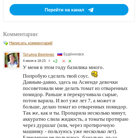
Перейти на канал
Комментарии:
Написать комментарий
Будённовск
Татьяна Векленко
+
2
4 июля в 18:23
#
У меня в этом году базилика много.
Попробую сделать твой соус.
Давным-давно, здесь на Асиенде девочки
посоветовали мне делать томат из отваренных
помидор. Раньше я перекручивала сырые,
потом варила. И вот уже лет 7, а может и
больше, делаю томат из отваренных помидор.
Так же, как и ты. Пропарила несколько минут,
аккуратно слила жидкость, а томаты протираю
через дуршлаг (или, через протирочную
машинку - пользуюсь уже несколько лет).
Блендером не пользуюсь, банально, из-за