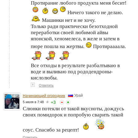
Протирание любого продукта меня бесит!
Ничего такого не делаю.
Машинки нет и не хочу.
Только ради практически безотходной
переработки своей любимой айвы
японской, хеномелеса, в желе и затем в
пюре пошла на жертвы.
Протираааала.
Все отходы в результате разбалтываю в
воде и выливаю под рододендроны-
кислолюбы.
↑
Ответить
Урай
Начинающий огородник
+
3
5 июля в 7:48
#
Слюнки потекли от такой вкусноты, дождусь
своих помидорок и попробую сварить такой
соус. Спасибо за рецепт!
Ответить