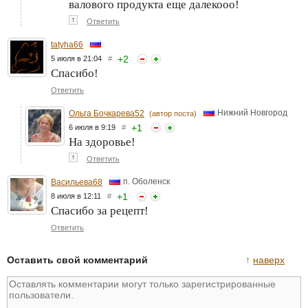
валового продукта еще далекооо!
↑
Ответить
tatyha66
+
2
5 июля в 21:04
#
Спасибо!
Ответить
Нижний Новгород
Ольга Бочкарева52
(автор поста)
+
1
6 июля в 9:19
#
На здоровье!
↑
Ответить
п. Оболенск
Васильева68
+
1
8 июля в 12:11
#
Спасибо за рецепт!
Ответить
Оставить свой комментарий
↑
наверх