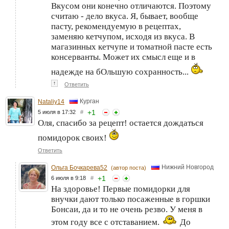
Вкусом они конечно отличаются. Поэтому
считаю - дело вкуса. Я, бывает, вообще
пасту, рекомендуемую в рецептах,
заменяю кетчупом, исходя из вкуса. В
магазинных кетчупе и томатной пасте есть
консерванты. Может их смысл еще и в
надежде на бОльшую сохранность...
↑
Ответить
Курган
Nataliy14
+
1
5 июля в 17:32
#
Оля, спасибо за рецепт! остается дождаться
помидорок своих!
Ответить
Нижний Новгород
Ольга Бочкарева52
(автор поста)
+
1
6 июля в 9:18
#
На здоровье! Первые помидорки для
внучки дают только посаженные в горшки
Бонсаи, да и то не очень резво. У меня в
этом году все с отставанием.
До