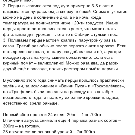
середины мая.
2. Перцы высаживаются под дуги примерно 3-5 июня и
накрываются лутрасилом, а сверху плёнкой. Снимать укрытие
можно на день в солнечные дни, а на ночь, когда
температура не понижается ниже +20-ти градусов. Иначе
перцы просто останавливаются в росте, что может стать
фатальным для урожая – лето-то в Сибири с гулькин нос.
3. Поливаем перцы настоем крапивы пару-тройку раз за
сезон. Третий раз обычно после первого снятия урожая. Если
есть древесная зола, то пару раз добавляем и её, а уж при
посадке горсть на лунку сыпем обязательно. Если есть
куриный помёт – великолепно! Можно раза два, да разок-
другой ещё в рассаде, полить раствором помёта перчики.
В условиях этого года снимать перцы пришлось практически
зелёными, за исключением «Винни Пуха» и «Трюфелёчков»,
но «Трюфели» были посеяны на рассаду аж в декабре
позапрошлого года, и поэтому их ранние крошки-плодики,
естественно, зрели раньше.
Первый сбор провели 24 июля: 20шт – 1 кг 700гр.
В течении августа снимали ещё 4 перчика разных сортов –
300гр – на готовку.
25 августа сняли основной урожай – 7кг 300гр.