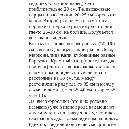
ладошек+большой палец) - это
приблизительно 20 см. Т.е. высаживаю
перцы на расстоянии 20-25 см корень от
корня. Второй ряд веду в шахматном
порядке от первого ряда на расстоянии
где-то 25-30 см, не больше. Получается
вот такая грядочка.
Если кусты более высокорослых (50-100
см в высоту) перцев, такие у меня Леся,
Маркони, типа Капи, кубовидные разные,
Баргузин, Крестный отец (последние два
новички), так вот их высаживаю так же в
шахматном порядке, но увеличиваю
расстояние на 10 см, т.е. между
растениями в ряду где-то 35 см и между
двумя рядами где-то 35-40 см (скорее 35,
чем 40).
Да, высокорослики (это я их условно
называю) уже в июне вроде как мешают
друг другу, но по факту я вижу, что такая
плотная посадка только идет им на пользу.
Где-то в средине июня если смотришь на