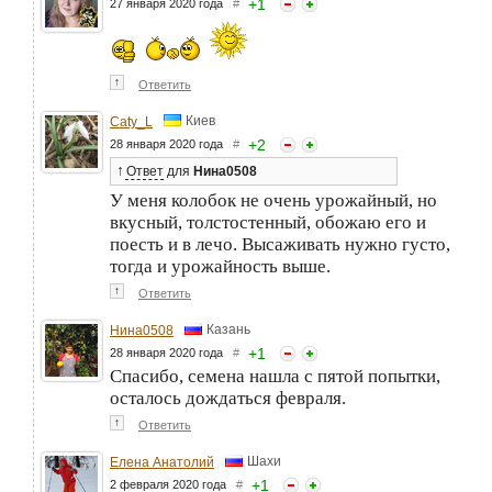
+
1
27 января 2020 года
#
↑
Ответить
Киев
Caty_L
+
2
28 января 2020 года
#
↑
Ответ
для
Нина0508
У меня колобок не очень урожайный, но
вкусный, толстостенный, обожаю его и
поесть и в лечо. Высаживать нужно густо,
тогда и урожайность выше.
↑
Ответить
Казань
Нина0508
+
1
28 января 2020 года
#
Спасибо, семена нашла с пятой попытки,
осталось дождаться февраля.
↑
Ответить
Шахи
Елена Анатолий
+
1
2 февраля 2020 года
#