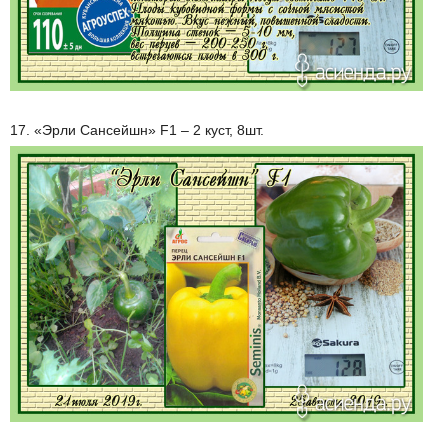
17. «Эрли Сансейшн» F1 – 2 куст, 8шт.