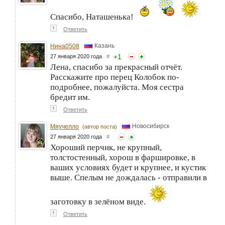
Спасибо, Наташенька!
↑
Ответить
Казань
Нина0508
+
1
27 января 2020 года
#
Лена, спасибо за прекрасный отчёт.
Расскажите про перец Колобок по-
подробнее, пожалуйста. Моя сестра
бредит им.
↑
Ответить
Новосибирск
Мяучелло
(автор поста)
27 января 2020 года
#
Хороший перчик, не крупный,
толстостенный, хорош в фаршировке, в
ваших условиях будет и крупнее, и кустик
выше. Спелым не дождалась - отправили в
заготовку в зелёном виде.
↑
Ответить