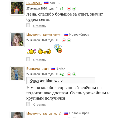
Казань
Нина0508
+
1
27 января 2020 года
#
Лена, спасибо большое за ответ, значит
будем сеять.
↑
Ответить
Новосибирск
Мяучелло
(автор поста)
27 января 2020 года
#
↑
Ответить
Бийск
Вениаминович
+
2
27 января 2020 года
#
↑
Ответ
для
Мяучелло
У меня колобок сорванный зелёным на
подоконнике доспвал .Очень урожайным и
крупным получился
↑
Ответить
Новосибирск
Мяучелло
(автор поста)