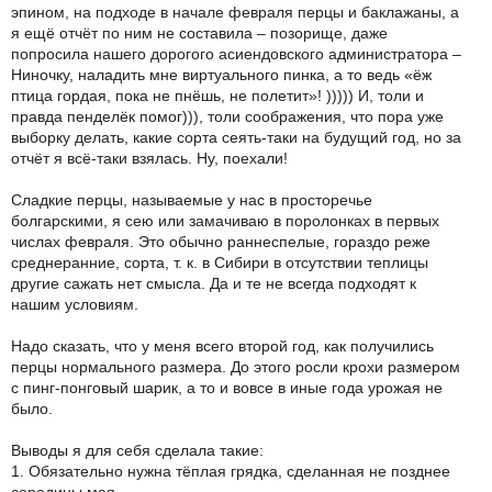
эпином, на подходе в начале февраля перцы и баклажаны, а
я ещё отчёт по ним не составила – позорище, даже
попросила нашего дорогого асиендовского администратора –
Ниночку, наладить мне виртуального пинка, а то ведь «ёж
птица гордая, пока не пнёшь, не полетит»! ))))) И, толи и
правда пенделёк помог))), толи соображения, что пора уже
выборку делать, какие сорта сеять-таки на будущий год, но за
отчёт я всё-таки взялась. Ну, поехали!
Сладкие перцы, называемые у нас в просторечье
болгарскими, я сею или замачиваю в поролонках в первых
числах февраля. Это обычно раннеспелые, гораздо реже
среднеранние, сорта, т. к. в Сибири в отсутствии теплицы
другие сажать нет смысла. Да и те не всегда подходят к
нашим условиям.
Надо сказать, что у меня всего второй год, как получились
перцы нормального размера. До этого росли крохи размером
с пинг-понговый шарик, а то и вовсе в иные года урожая не
было.
Выводы я для себя сделала такие:
1. Обязательно нужна тёплая грядка, сделанная не позднее