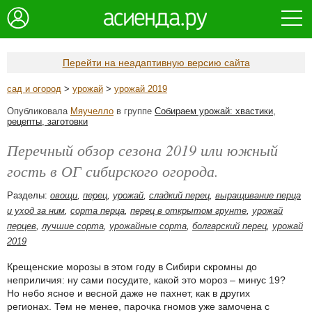
Перейти на неадаптивную версию сайта
сад и огород
>
урожай
>
урожай 2019
Опубликовала
Мяучелло
в группе
Собираем урожай: хвастики,
рецепты, заготовки
Перечный обзор сезона 2019 или южный
гость в ОГ сибирского огорода.
Разделы:
овощи
,
перец
,
урожай
,
сладкий перец
,
выращивание перца
и уход за ним
,
сорта перца
,
перец в открытом грунте
,
урожай
перцев
,
лучшие сорта
,
урожайные сорта
,
болгарский перец
,
урожай
2019
Крещенские морозы в этом году в Сибири скромны до
неприличия: ну сами посудите, какой это мороз – минус 19?
Но небо ясное и весной даже не пахнет, как в других
регионах. Тем не менее, парочка гномов уже замочена с