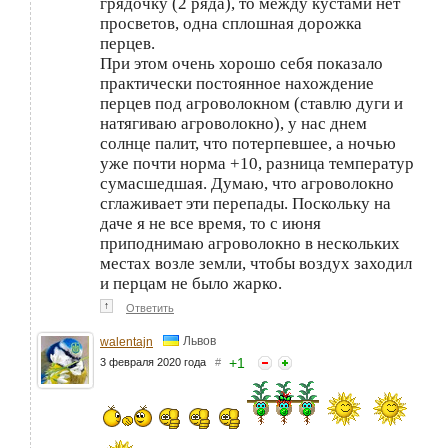
грядочку (2 ряда), то между кустами нет
просветов, одна сплошная дорожка
перцев.
При этом очень хорошо себя показало
практически постоянное нахождение
перцев под агроволокном (ставлю дуги и
натягиваю агроволокно), у нас днем
солнце палит, что потерпевшее, а ночью
уже почти норма +10, разница температур
сумасшедшая. Думаю, что агроволокно
сглаживает эти перепады. Поскольку на
даче я не все время, то с июня
приподнимаю агроволокно в нескольких
местах возле земли, чтобы воздух заходил
и перцам не было жарко.
↑
Ответить
Львов
walentajn
+
1
3 февраля 2020 года
#