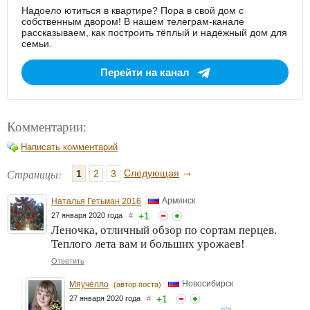
Надоело ютиться в квартире? Пора в свой дом с
собственным двором! В нашем телеграм-канале
рассказываем, как построить тёплый и надёжный дом для
семьи.
Перейти на канал
Комментарии:
Написать комментарий
→
Страницы:
Следующая
1
2
3
Армянск
Наталья Гетьман 2016
+
1
27 января 2020 года
#
Леночка, отличный обзор по сортам перцев.
Теплого лета вам и больших урожаев!
Ответить
Новосибирск
Мяучелло
(автор поста)
+
1
27 января 2020 года
#