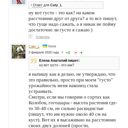
↑
Ответ
для
Caty_L
ну вот густо - это как? на каком
расстоянии друг от друга? а то все пишут,
что гуще надо сажать, а я никак не пойму
достаточно ли густо я сажаю )
↑
Ответить
Киев
Caty_L
+
4
2 февраля 2020 года
#
Елена Анатолий пишет:
ну вот густо - это как?
я напишу как я делаю, не утверждаю, что
это правильно, просто при моем "густо"
урожайность меня наконец стала
устраивать.
Смотри, если мы говорим о сортах как
Колобок, гогошары - высота растения где-
то 30-40 см, не сильно раскидистые
(пишут, что им нужно около 40 см на
куст). Вот их я высаживаю на расстоянии
своих двух долоней (прости,