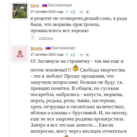
Екатеринбург
lusys
+
2
27 октября 2016 года
#
в рецепте не оговорено,решай сама, я рада
была, что морковь пристроила,
проквасилось все хорошо
↑
Ответить
Екатеринбург
Boneta
+
1
27 октября 2016 года
#
О! Заглянула на страничку - так мы еще и
почти землячки!!!
Свобода творчества
- это я люблю! Прошу прощения, что
замучила вопросами; больше не буду. т.к.
принцип понятен. В общем, по сусекам
поскребла, набрались - капуста, морковь,
перец, редька, репа, тыква, пастернак,
хрен, петрушка в гигантских количествах,
яблоки и клюква с брусникой. И, по-моему,
еще не все закрома родины прошерстила.
Завтра я все это как замесю.... Ежели
интересно, могу через месяцок отчитаться