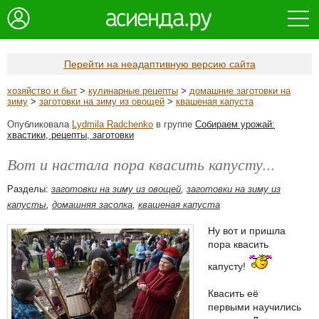
Перейти на неадаптивную версию сайта
хозяйство и быт
>
кулинарные рецепты
>
домашние заготовки на
зиму
>
заготовки на зиму из овощей
>
квашеная капуста
Опубликовала
Lydmila Radchenko
в группе
Собираем урожай:
хвастики, рецепты, заготовки
Вот и настала пора квасить капусту...
Разделы:
заготовки на зиму из овощей
,
заготовки на зиму из
капусты
,
домашняя засолка
,
квашеная капуста
Ну вот и пришла
пора квасить
капусту!
Квасить её
первыми научились