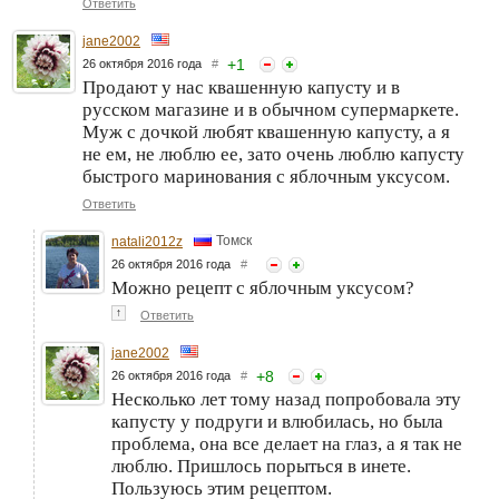
Ответить
jane2002
+
1
26 октября 2016 года
#
Продают у нас квашенную капусту и в
русском магазине и в обычном супермаркете.
Муж с дочкой любят квашенную капусту, а я
не ем, не люблю ее, зато очень люблю капусту
быстрого маринования с яблочным уксусом.
Ответить
Томск
natali2012z
26 октября 2016 года
#
Можно рецепт с яблочным уксусом?
↑
Ответить
jane2002
+
8
26 октября 2016 года
#
Несколько лет тому назад попробовала эту
капусту у подруги и влюбилась, но была
проблема, она все делает на глаз, а я так не
люблю. Пришлось порыться в инете.
Пользуюсь этим рецептом.