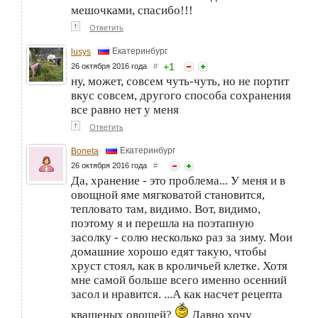
мешочками, спасибо!!!
↑
Ответить
Екатеринбург
lusys
+
1
26 октября 2016 года
#
ну, может, совсем чуть-чуть, но не портит
вкус совсем, другого способа сохранения
все равно нет у меня
↑
Ответить
Екатеринбург
Boneta
26 октября 2016 года
#
Да, хранение - это проблема... У меня и в
овощной яме мягковатой становится,
тепловато там, видимо. Вот, видимо,
поэтому я и перешла на поэтапную
засолку - солю несколько раз за зиму. Мои
домашние хорошо едят такую, чтобы
хруст стоял, как в кроличьей клетке. Хотя
мне самой больше всего именно осенний
засол и нравится. ...А как насчет рецепта
квашеных овощей?
Давно хочу