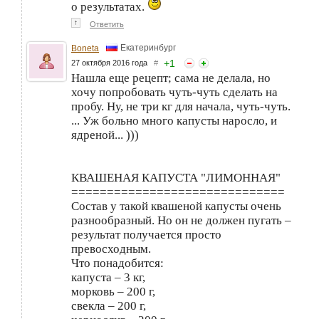
о результатах.
↑
Ответить
Екатеринбург
Boneta
+
1
27 октября 2016 года
#
Нашла еще рецепт; сама не делала, но
хочу попробовать чуть-чуть сделать на
пробу. Ну, не три кг для начала, чуть-чуть.
... Уж больно много капусты наросло, и
ядреной... )))
КВАШЕНАЯ КАПУСТА "ЛИМОННАЯ"
==============================
Состав у такой квашеной капусты очень
разнообразный. Но он не должен пугать –
результат получается просто
превосходным.
Что понадобится:
капуста – 3 кг,
морковь – 200 г,
свекла – 200 г,