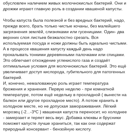
обусловлен наличием живых молочнокислых бактерий. Они и
дрожжи играют главную роль в создании квашеной капусты.
Чтобы капуста была полезной и без вредных бактерий, надо,
прежде всего, брать только чистые кочаны, без малейшего
загрязнения землёй, слизняками или гусеницами. Один- два
верхних слоя листьев безжалостно срезать. Вся
используемая посуда и ножи должны быть идеально чистыми.
А в процессе квашения капусту каждый день надо
прокалывать тонкими деревянными палочками или спицами.
Это облегчает отхождение углекислого газа и создаёт
оптимальные условия для молочнокислых бактерий. Это ещё
увеличивает доступ кислорода, губительного для патогенных
бактерий.
И, конечно, немаловажную роль играет температура
брожения и хранения. Первую неделю - при комнатной
температуре, потом ещё недельку в прохладной ( вынести на
балкон или другое прохладное место). А потом хранить в
холодном месте, но не допуская замораживания. Лёгкий
морозец (-2...-3*С ) квашеная капуста переносит, но холоднее
- замерзает и теряет весь вкус. Добавка клюквы и брусники
поможет капусте лучше храниться, так как они содержат
природный консервант - бензойную кислоту.