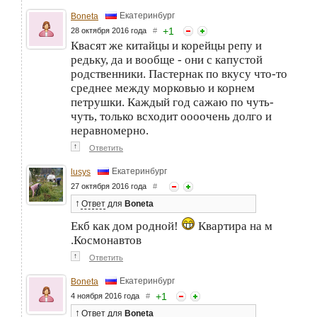
Екатеринбург
Boneta
+
1
28 октября 2016 года
#
Квасят же китайцы и корейцы репу и
редьку, да и вообще - они с капустой
родственники. Пастернак по вкусу что-то
среднее между морковью и корнем
петрушки. Каждый год сажаю по чуть-
чуть, только всходит оооочень долго и
неравномерно.
↑
Ответить
Екатеринбург
lusys
27 октября 2016 года
#
↑
Ответ
для
Boneta
Екб как дом родной!
Квартира на м
.Космонавтов
↑
Ответить
Екатеринбург
Boneta
+
1
4 ноября 2016 года
#
↑
Ответ
для
Boneta