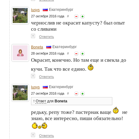
Екатеринбург
lusys
27 октября 2016 года
#
чернослив не окрасит капусту? был опыт
со сливами
↑
Ответить
Екатеринбург
Boneta
28 октября 2016 года
#
Окрасит, конечно. Но там еще и свекла до
кучи. Так что все едино.
↑
Ответить
Екатеринбург
lusys
27 октября 2016 года
#
↑
Ответ
для
Boneta
редьку, репу тоже? пастернак ваще
не
знаю, все интересно, пиши обязательно!
↑
Ответить