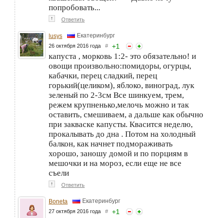
попробовать...
↑
Ответить
Екатеринбург
lusys
+
1
26 октября 2016 года
#
капуста , морковь 1:2- это обязательно! и
овощи произвольно:помидоры, огурцы,
кабачки, перец сладкий, перец
горький(целиком), яблоко, виноград, лук
зеленый по 2-3см Все шинкуем, трем,
режем крупненько,мелочь можно и так
оставить, смешиваем, а дальше как обычно
при закваске капусты. Квасится неделю,
прокалывать до дна . Потом на холодный
балкон, как начнет подмораживать
хорошо, заношу домой и по порциям в
мешочки и на мороз, если еще не все
съели
↑
Ответить
Екатеринбург
Boneta
+
1
27 октября 2016 года
#