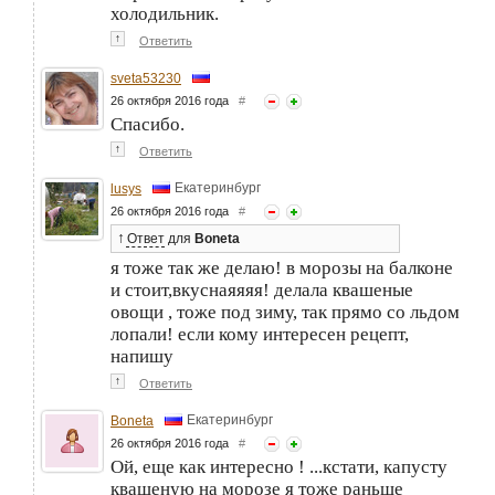
холодильник.
↑
Ответить
sveta53230
26 октября 2016 года
#
Спасибо.
↑
Ответить
Екатеринбург
lusys
26 октября 2016 года
#
↑
Ответ
для
Boneta
я тоже так же делаю! в морозы на балконе
и стоит,вкуснаяяяя! делала квашеные
овощи , тоже под зиму, так прямо со льдом
лопали! если кому интересен рецепт,
напишу
↑
Ответить
Екатеринбург
Boneta
26 октября 2016 года
#
Ой, еще как интересно ! ...кстати, капусту
квашеную на морозе я тоже раньше