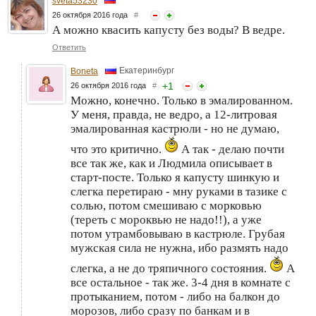
sveta53230
26 октября 2016 года
#
А можно квасить капусту без воды? В ведре.
Ответить
Екатеринбург
Boneta
+
1
26 октября 2016 года
#
Можно, конечно. Только в эмалированном.
У меня, правда, не ведро, а 12-литровая
эмалированная кастрюли - но не думаю,
что это критично.
А так - делаю почти
все так же, как и Людмила описывает в
старт-посте. Только я капусту шинкую и
слегка перетираю - мну руками в тазике с
солью, потом смешиваю с морковью
(тереть с мороквью не надо!!), а уже
потом утрамбовываю в кастрюле. Грубая
мужская сила не нужна, ибо размять надо
слегка, а не до тряпичного состояния.
А
все остальное - так же. 3-4 дня в комнате с
протыканием, потом - либо на балкон до
морозов, либо сразу по банкам и в