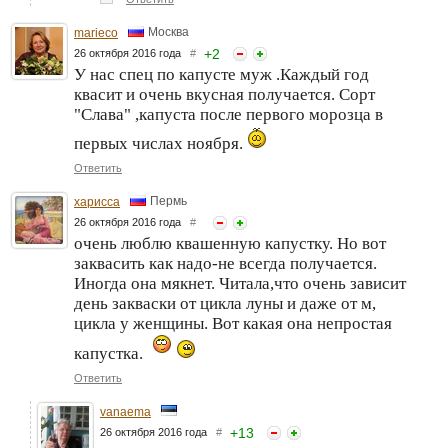
Москва
marieco
+
2
26 октября 2016 года
#
У нас спец по капусте муж .Каждый год
квасит и очень вкусная получается. Сорт
"Слава" ,капуста после первого морозца в
первых числах ноября.
Ответить
Пермь
харисса
26 октября 2016 года
#
очень люблю квашенную капустку. Но вот
заквасить как надо-не всегда получается.
Иногда она мякнет. Читала,что очень зависит
день закваски от цикла луны и даже от м,
цикла у женщины. Вот какая она непростая
капустка.
Ответить
vanaema
+
13
26 октября 2016 года
#