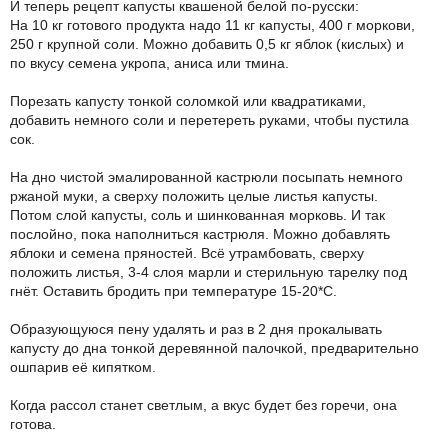
И теперь рецепт капусты квашеной белой по-русски:
На 10 кг готового продукта надо 11 кг капусты, 400 г моркови,
250 г крупной соли. Можно добавить 0,5 кг яблок (кислых) и
по вкусу семена укропа, аниса или тмина.
Порезать капусту тонкой соломкой или квадратиками,
добавить немного соли и перетереть руками, чтобы пустила
сок.
На дно чистой эмалированной кастрюли посыпать немного
ржаной муки, а сверху положить целые листья капусты.
Потом слой капусты, соль и шинкованная морковь. И так
послойно, пока наполниться кастрюля. Можно добавлять
яблоки и семена пряностей. Всё утрамбовать, сверху
положить листья, 3-4 слоя марли и стерильную тарелку под
гнёт. Оставить бродить при температуре 15-20*С.
Образующуюся пену удалять и раз в 2 дня прокалывать
капусту до дна тонкой деревянной палочкой, предварительно
ошпарив её кипятком.
Когда рассол станет светлым, а вкус будет без горечи, она
готова.