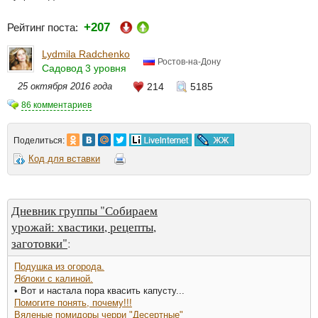
+207
Рейтинг поста:
Lydmila Radchenko
Ростов-на-Дону
Садовод 3 уровня
25 октября 2016 года
214
5185
86 комментариев
Поделиться:
Код для вставки
Дневник группы "Собираем
урожай: хвастики, рецепты,
заготовки"
:
Подушка из огорода.
Яблоки с калиной.
• Вот и настала пора квасить капусту...
Помогите понять, почему!!!
Вяленые помидоры черри "Десертные"