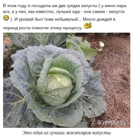
В этом году я посадила аж две грядки капусты ( у меня пара
коз, а у них, как известно, лучшая еда - она самая - капуста
). И урожай был тоже небывалый... Много дождей в
период роста помогли этому процессу.
Это один из лучших экземпляров капусты