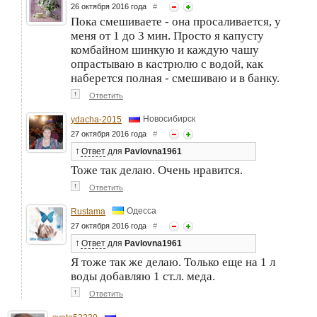
26 октября 2016 года
#
Пока смешиваете - она просаливается, у
меня от 1 до 3 мин. Просто я капусту
комбайном шинкую и каждую чашу
опрастываю в кастрюлю с водой, как
наберется полная - смешиваю и в банку.
↑
Ответить
Новосибирск
ydacha-2015
27 октября 2016 года
#
↑
Ответ
для
Pavlovna1961
Тоже так делаю. Очень нравится.
↑
Ответить
Одесса
Rustama
27 октября 2016 года
#
↑
Ответ
для
Pavlovna1961
Я тоже так же делаю. Только еще на 1 л
воды добавляю 1 ст.л. меда.
↑
Ответить