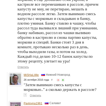
кастрюле все перемешиваю в рассоле, причем
капусту не мну, не перетираю, мешать в
водном рассоле легко. Затем вынимаю смесь
капусты с морковью и складываю в банку,
плотно уминая. Банку ставлю в чашку, чтобы
рассол туда выливался лишний при уминании,
банку набиваю, рассол из чашки выливаю
обратно в кастрюлю и снова партию капусты,
моркови и специй. Банки стоят 3 дня в
комнате, протыкаю несколько раз в день,
чтобы выходили газы, и потом на холод.
Каждый год делаю 10-12 банок капусты по
этому рецепту, улетает на ура!
Ответить
Нижний Новгород
MiSHaLiMe
26 октября 2016 года
#
"Затем вынимаю смесь капусты с
морковью.." а сколько держать в рассоле?
↑
Ответить
Салават
Pavlovna1961