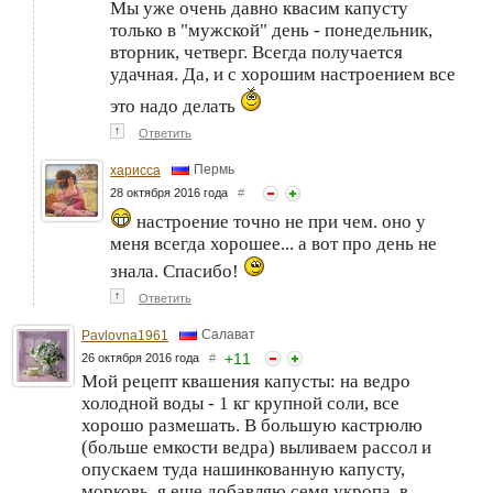
Мы уже очень давно квасим капусту
только в "мужской" день - понедельник,
вторник, четверг. Всегда получается
удачная. Да, и с хорошим настроением все
это надо делать
↑
Ответить
Пермь
харисса
28 октября 2016 года
#
настроение точно не при чем. оно у
меня всегда хорошее... а вот про день не
знала. Спасибо!
↑
Ответить
Салават
Pavlovna1961
+
11
26 октября 2016 года
#
Мой рецепт квашения капусты: на ведро
холодной воды - 1 кг крупной соли, все
хорошо размешать. В большую кастрюлю
(больше емкости ведра) выливаем рассол и
опускаем туда нашинкованную капусту,
морковь, я еще добавляю семя укропа, в