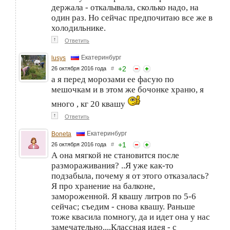
держала - откалывала, сколько надо, на
один раз. Но сейчас предпочитаю все же в
холодильнике.
↑
Ответить
Екатеринбург
lusys
+
2
26 октября 2016 года
#
а я перед морозами ее фасую по
мешочкам и в этом же бочонке храню, я
много , кг 20 квашу
↑
Ответить
Екатеринбург
Boneta
+
1
26 октября 2016 года
#
А она мягкой не становится после
размораживания? ..Я уже как-то
подзабыла, почему я от этого отказалась?
Я про хранение на балконе,
замороженной. Я квашу литров по 5-6
сейчас; съедим - снова квашу. Раньше
тоже квасила помногу, да и идет она у нас
замечательно....Классная идея - с