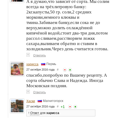
А я думаю,что зависит от сорта. Мы солим
всегда на трёхлитровую банку:
2кг.капусты,50 гр. соли,2 средних
моркови,немного клюквы и
тмина.Забиваем банку,если сока не до
верху,можно долить охлаждённой
кипячёной водой,стоит два-три дня,потом
рассол сливаем,расстворяем ложкк
сахара,выливаем обратно и ставим в
холодильник.Через день считается готова.
↑
Ответить
Пермь
харисса
27 октября 2016 года
#
спасибо,попробую по Вашему рецепту. А
сорта обычно Слава и Надежда. Иногда
Московская поздняя.
↑
Ответить
Магнитогорск
Хаски
+
1
27 октября 2016 года
#
↑
Ответ
для
харисса