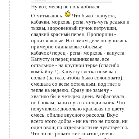
Ну вот, месяц не понадобился.
Отчитываюсь.
Что было : капуста,
кабачки, морковь, репа, чуть-чуть редьки и
тыквы, здоровенный пучок петрушки,
сладкий красный перец. Пропорции -
произвольные. На самом деле получились
примерно одинаковые объемы:
кабачок+перец - репа+морковь - капуста.
Капусту и перец нашинковала, все
остальное - на крупной терке (спасибо
комбайну!!). Капусту слегка помяла с
солью (на глаз, чтобы было солоновато),
смешала со всем остальным, под гнет в
тепле на неделю. Сразу же замечу -
хватило бы и четырех дней. Расфасовала
по банкам, запихнула в холодильник. Что
получилось: довольно красивая по цвету
смесь, обилие вкусного рассола. Вкус
всего этого добра - ни на что не похож, ни
один овощ по отдельности не чувствуется.
Что-то островато-кисловатое, очень