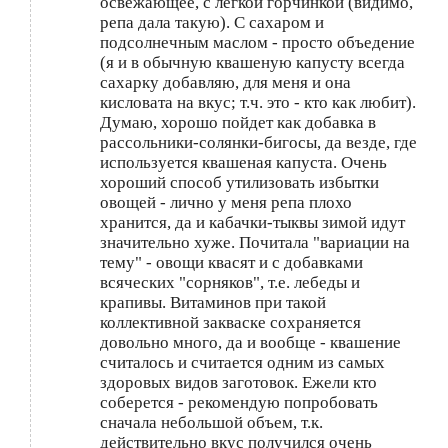
освежающее, с легкой горчинкой (видимо,
репа дала такую). С сахаром и
подсолнечным маслом - просто объедение
(я и в обычную квашеную капусту всегда
сахарку добавляю, для меня и она
кисловата на вкус; т.ч. это - кто как любит).
Думаю, хорошо пойдет как добавка в
рассольники-солянки-бигосы, да везде, где
используется квашеная капуста. Очень
хороший способ утилизовать избытки
овощей - лично у меня репа плохо
хранится, да и кабачки-тыквы зимой идут
значительно хуже. Почитала "вариации на
тему" - овощи квасят и с добавками
всяческих "сорняков", т.е. лебеды и
крапивы. Витаминов при такой
коллективной закваске сохраняется
довольно много, да и вообще - квашение
считалось и считается одним из самых
здоровых видов заготовок. Ежели кто
соберется - рекомендую попробовать
сначала небольшой объем, т.к.
действительно вкус получился очень