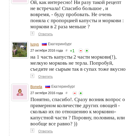
Ой, как интересно! Ни разу такой рецепт
не встречала! Спасибо большое , и
вовремя, - буду пробовать. Не очень
поняла с пропорцией капусты и моркови :
моркови в 2 раза меньше ?
↑
Ответить
Екатеринбург
lusys
+
1
27 октября 2016 года
#
на 1 часть капусты 2 части моркови(!),
мелкую морковь не терла. Попробуй,
съедите не сырым так в супах тоже вкусно
↑
Ответить
Екатеринбург
Boneta
27 октября 2016 года
#
Понятно, спасибо!. Сразу возник вопрос о
примерном количестве других овощей -
сколько их по отношению к морковно-
капустной части ? Поровну, половина, или
вообще все равно? ))
↑
Ответить