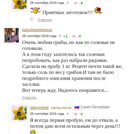
28 сентября 2016 года
#
Приятных заготовок!!!
↑
Ответить
kaloshinamiheeva
+
1
28 сентября 2016 года
#
Очень любим грибы, но как-то соленые не
готовили.
А в этом году захотелось так соленых
попробовать, как раз набрали рядовки.
Сделала на пробу 1 кг. Рецепт почти такой же,
только соль по весу грибов.И там не было
подробного описания хранения после
засолки.
Вот теперь жду. Надеюсь понравятся....
Ответить
Санкт-Петербург
nikeyonline
(автор поста)
28 сентября 2016 года
#
Я всегда первая пробую, ем до отвала, а
потом даю всем остальным через день!!!