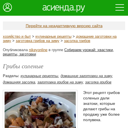
Перейти на неадаптивную версию сайта
хозяйство и быт
>
кулинарные рецепты
>
домашние заготовки на
зиму
>
заготовка грибов на зиму
>
засолка грибов
Опубликовала
nikeyonline
в группе
Собираем урожай: хвастики,
рецепты, заготовки
Грибы соленые
Разделы:
кулинарные рецепты
,
домашние заготовки на зиму
,
домашняя засолка
,
заготовка грибов на зиму
,
засолка грибов
Этот рецепт грибов
соленых дали
знатоки, которые
делают грибы на
продажу уже более
полувека.