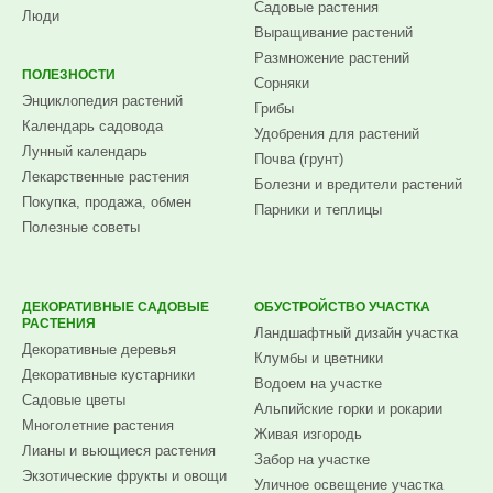
Садовые растения
Люди
Выращивание растений
Размножение растений
ПОЛЕЗНОСТИ
Сорняки
Энциклопедия растений
Грибы
Календарь садовода
Удобрения для растений
Лунный календарь
Почва (грунт)
Лекарственные растения
Болезни и вредители растений
Покупка, продажа, обмен
Парники и теплицы
Полезные советы
ДЕКОРАТИВНЫЕ САДОВЫЕ
ОБУСТРОЙСТВО УЧАСТКА
РАСТЕНИЯ
Ландшафтный дизайн участка
Декоративные деревья
Клумбы и цветники
Декоративные кустарники
Водоем на участке
Садовые цветы
Альпийские горки и рокарии
Многолетние растения
Живая изгородь
Лианы и вьющиеся растения
Забор на участке
Экзотические фрукты и овощи
Уличное освещение участка