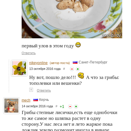
первый улов в этом году
Ответить
Санкт-Петербург
nikeyonline
(автор поста)
13 октября 2016 года
#
Ну вот, пошло дело!!!
А что за грибы:
тополевки или вешенки?
↑
Ответить
Керчь
mech
+
1
14 октября 2016 года
#
Грибы степные лисички,есть еще однобочки
то же самое но шляпка растет в одну
сторону.У нас леса нет и лето жаркое пока
дождик землю размочит иногда в январе