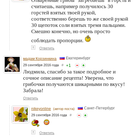
Отваренные грибы "загребаешь" в горсть и
считаешь, например получилось 30
горстей взятых твоей рукой,
соответственно берешь то же своей рукой
30 щепоток соли взятых тремя пальцами.
Смешно конечно, но очень просто
соблюдать пропорции.
↑
Ответить
Екатеринбург
мадам Корзинкина
+
1
29 сентября 2016 года
#
Людмила, спасибо за такое подробное и
сочное описание рецепта! Уверена, что
грибочки получаются шикарными по вкусу!
Забрала!
Ответить
Санкт-Петербург
nikeyonline
(автор поста)
29 сентября 2016 года
#
↑
Ответить