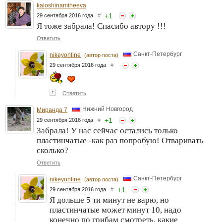
kaloshinamiheeva
+
1
29 сентября 2016 года
#
Я тоже забрала! Спасибо автору !!!
Ответить
Санкт-Петербург
nikeyonline
(автор поста)
29 сентября 2016 года
#
↑
Ответить
Нижний Новгород
Миранда 7
+
1
29 сентября 2016 года
#
Забрала! У нас сейчас остались только
пластинчатые -как раз попробую! Отваривать
сколько?
Ответить
Санкт-Петербург
nikeyonline
(автор поста)
+
1
29 сентября 2016 года
#
Я дольше 5 ти минут не варю, но
пластинчатые может минут 10, надо
конечно по грибам смотреть, какие