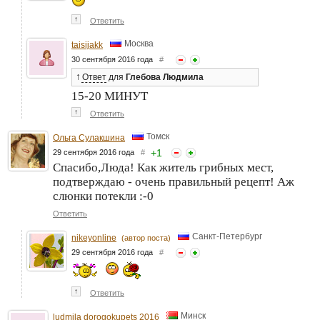
↑
Ответить
Москва
taisijakk
30 сентября 2016 года
#
↑
Ответ
для
Глебова Людмила
15-20 МИНУТ
↑
Ответить
Томск
Ольга Сулакшина
+
1
29 сентября 2016 года
#
Спасибо,Люда! Как житель грибных мест,
подтверждаю - очень правильный рецепт! Аж
слюнки потекли :-0
Ответить
Санкт-Петербург
nikeyonline
(автор поста)
29 сентября 2016 года
#
↑
Ответить
Минск
ludmila dorogokupets 2016