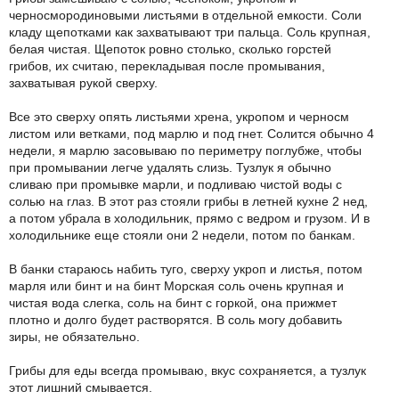
черносмородиновыми листьями в отдельной емкости. Соли
кладу щепотками как захватывают три пальца. Соль крупная,
белая чистая. Щепоток ровно столько, сколько горстей
грибов, их считаю, перекладывая после промывания,
захватывая рукой сверху.
Все это сверху опять листьями хрена, укропом и черносм
листом или ветками, под марлю и под гнет. Солится обычно 4
недели, я марлю засовываю по периметру поглубже, чтобы
при промывании легче удалять слизь. Тузлук я обычно
сливаю при промывке марли, и подливаю чистой воды с
солью на глаз. В этот раз стояли грибы в летней кухне 2 нед,
а потом убрала в холодильник, прямо с ведром и грузом. И в
холодильнике еще стояли они 2 недели, потом по банкам.
В банки стараюсь набить туго, сверху укроп и листья, потом
марля или бинт и на бинт Морская соль очень крупная и
чистая вода слегка, соль на бинт с горкой, она прижмет
плотно и долго будет растворятся. В соль могу добавить
зиры, не обязательно.
Грибы для еды всегда промываю, вкус сохраняется, а тузлук
этот лишний смывается.