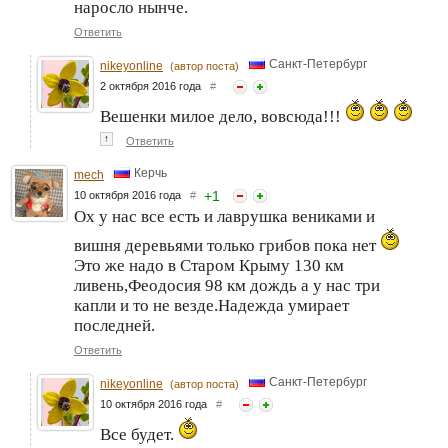
наросло нынче.
Ответить
Санкт-Петербург
nikeyonline
(автор поста)
2 октября 2016 года
#
Вешенки милое дело, вовсюда!!!
↑
Ответить
Керчь
mech
+
1
10 октября 2016 года
#
Ох у нас все есть и лаврушка вениками и
вишня деревьями только грибов пока нет
Это же надо в Старом Крыму 130 км
ливень,Феодосия 98 км дождь а у нас три
капли и то не везде.Надежда умирает
последней.
Ответить
Санкт-Петербург
nikeyonline
(автор поста)
10 октября 2016 года
#
Все будет.