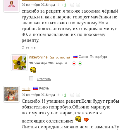
+
1
29 сентября 2016 года
#
спасибо за рецепт. я так-же засолила чёрный
груздь.и и как в народе говорят мачёники не
знаю как их называют по научному.Но я
грибов боюсь .поэтому их отвариваю минут
40. а потом засаливаю их по похожему
рецепту.
Ответить
Санкт-Петербург
nikeyonline
(автор поста)
30 сентября 2016 года
#
↑
Ответить
Керчь
mech
+
1
29 сентября 2016 года
#
Спасибо!!! утащила рецепт.Если будут грибы
обязательно попробую.Обычно мариную
потому что у нас жарко,а так хочется
настоящих солененьких
Листья смородины можно чем то заменить?у