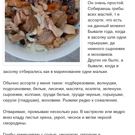
Он очень простой.
Собираешь грибы
всех мастей, т е
ассорти, что есть
на данный момент.
Бывали года, когда
в засолку шли одни
горькушки, да
немного сыроежек
и моховиков.
Других не было, а
бывали, когда в
засолку отбирались как в маринование одни мальки.
Обычно ассорти у меня такое: подберезовики, волнушки,
подосиновики, белые, лисички, маслята, козлята, зеленухи,
сыроежки, колпаки, грузди белые, грузди черные, горькушки,
серухи (гладушки), моховики. Рыжики редко к сожалению.
Отвариваю, промываю несколько раз. В кастрюлю или ведро
вниз кладу листья хрена, укроп, чеснок и ветки черной
смородины.
Грибы замешиваю с солью, чесноком, укропом и