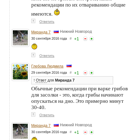
рекомендации по их отвариванию общие
имеются.
↑
Ответить
Нижний Новгород
Миранда 7
+
1
30 сентября 2016 года
#
↑
Ответить
Глебова Людмила
+
1
29 сентября 2016 года
#
↑
Ответ
для
Миранда 7
Обычные рекомендации при варке грибов
для засолки - это, когда грибы начинают
опускаться на дно. Это примерно минут
30-40.
↑
Ответить
Нижний Новгород
Миранда 7
+
1
30 сентября 2016 года
#