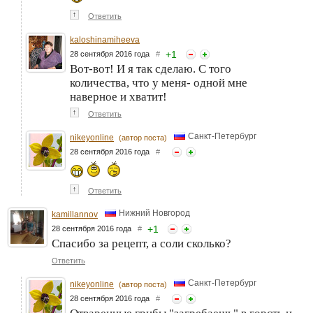
↑
Ответить
kaloshinamiheeva
+
1
28 сентября 2016 года
#
Вот-вот! И я так сделаю. С того
количества, что у меня- одной мне
наверное и хватит!
↑
Ответить
Санкт-Петербург
nikeyonline
(автор поста)
28 сентября 2016 года
#
↑
Ответить
Нижний Новгород
kamillannov
+
1
28 сентября 2016 года
#
Спасибо за рецепт, а соли сколько?
Ответить
Санкт-Петербург
nikeyonline
(автор поста)
28 сентября 2016 года
#