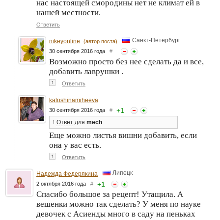
нас настоящей смородины нет не климат ей в
нашей местности.
Ответить
Санкт-Петербург
nikeyonline
(автор поста)
30 сентября 2016 года
#
Возможно просто без нее сделать да и все,
добавить лаврушки .
↑
Ответить
kaloshinamiheeva
+
1
30 сентября 2016 года
#
↑
Ответ
для
mech
Еще можно листья вишни добавить, если
она у вас есть.
↑
Ответить
Липецк
Надежда Федерякина
+
1
2 октября 2016 года
#
Спасибо большое за рецепт! Утащила. А
вешенки можно так сделать? У меня по науке
девочек с Асиенды много в саду на пеньках