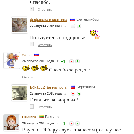
Спасибо.
↑
Ответить
Екатеринбург
фофанова валентина
27 августа 2015 года
#
Пользуйтесь на здоровье!
↑
Ответить
Staps
+
1
26 августа 2015 года
#
Спасибо за рецепт !
Ответить
Березники
Бона812
(автор поста)
27 августа 2015 года
#
Готовьте на здоровье!
↑
Ответить
Вильнюс
Liudinka
+
1
26 августа 2015 года
#
Вкусно!! Я беру соус с ананасом ( есть у нас