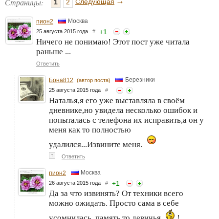
→
Страницы:
Следующая
1
2
Москва
пион2
+
1
25 августа 2015 года
#
Ничего не понимаю! Этот пост уже читала
раньше ...
Ответить
Березники
Бона812
(автор поста)
25 августа 2015 года
#
Наталья,я его уже выставляла в своём
дневнике,но увидела несколько ошибок и
попыталась с телефона их исправить,а он у
меня как то полностью
удалился...Извините меня.
↑
Ответить
Москва
пион2
+
1
26 августа 2015 года
#
Да за что извинять? От техники всего
можно ожидать. Просто сама в себе
усомнилась, память то девичья
!