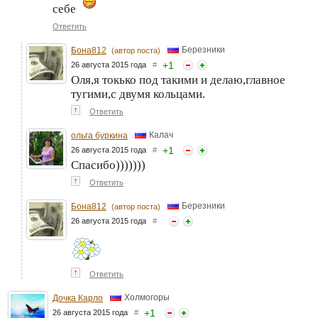
себе
Ответить
Березники
Бона812
(автор поста)
+
1
26 августа 2015 года
#
Оля,я токько под такими и делаю,главное
тугими,с двумя кольцами.
↑
Ответить
Калач
ольга буркина
+
1
26 августа 2015 года
#
Спасибо)))))))
↑
Ответить
Березники
Бона812
(автор поста)
26 августа 2015 года
#
↑
Ответить
Холмогоры
Дочка Карло
+
1
26 августа 2015 года
#