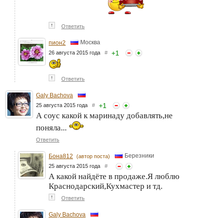
↑
Ответить
Москва
пион2
+
1
26 августа 2015 года
#
↑
Ответить
Galy Bachova
+
1
25 августа 2015 года
#
А соус какой к маринаду добавлять,не
поняла...
Ответить
Березники
Бона812
(автор поста)
25 августа 2015 года
#
А какой найдёте в продаже.Я люблю
Краснодарский,Кухмастер и тд.
↑
Ответить
Galy Bachova