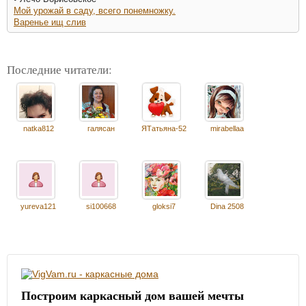
Мой урожай в саду, всего понемножку.
Варенье ищ слив
Последние читатели:
natka812
галясан
ЯТатьяна-52
mirabellaa
yureva121
si100668
gloksi7
Dina 2508
Построим каркасный дом вашей мечты