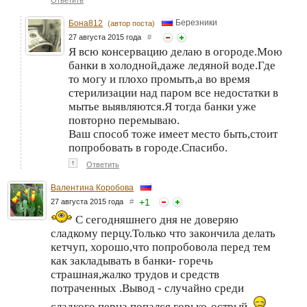
Ответить
Березники
Бона812
(автор поста)
27 августа 2015 года
#
Я всю консервацию делаю в огороде.Мою
банки в холодной,даже ледяной воде.Где
то могу и плохо промыть,а во время
стерилизации над паром все недостатки в
мытье выявляются.Я тогда банки уже
повторно перемываю.
Ваш способ тоже имеет место быть,стоит
попробовать в городе.Спасибо.
↑
Ответить
Валентина Коробова
+
1
27 августа 2015 года
#
С сегодняшнего дня не доверяю
сладкому перцу.Только что закончила делать
кетчуп, хорошо,что попробовола перед тем
как закладывать в банки- горечь
страшная,жалко трудов и средств
потраченных .Вывод - случайно среди
сладкого перца попался горько-острый.