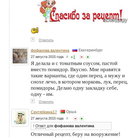
↑
Ответить
Екатеринбург
фофанова валентина
+
1
27 августа 2015 года
#
Я делала и с томатным соусом, пастой
вместо помидор. Вкусно. Мне нравятся
такие варианты, где один перец, а мужу и
снохе лечо, в котором морковь, лук, перец,
помидоры. Делаю одну закладку себе,
одну - им.
↑
Ответить
Орша
Сентябрина17
27 августа 2015 года
#
↑
Ответ
для
фофанова валентина
Отличный рецепт, беру на вооружение!