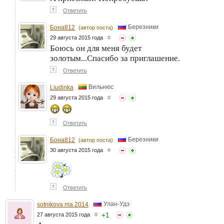
↑
Ответить
Березники
Бона812
(автор поста)
29 августа 2015 года
#
Боюсь он для меня будет
золотым...Спасибо за приглашение.
↑
Ответить
Вильнюс
Liudinka
29 августа 2015 года
#
↑
Ответить
Березники
Бона812
(автор поста)
30 августа 2015 года
#
↑
Ответить
Улан-Удэ
sotnikova ma 2014
+
1
27 августа 2015 года
#