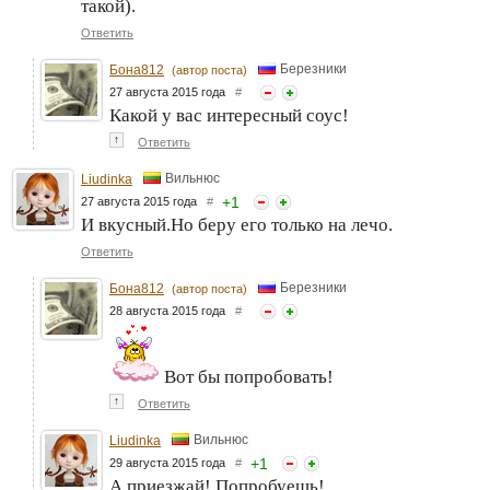
такой).
Ответить
Березники
Бона812
(автор поста)
27 августа 2015 года
#
Какой у вас интересный соус!
↑
Ответить
Вильнюс
Liudinka
+
1
27 августа 2015 года
#
И вкусный.Но беру его только на лечо.
Ответить
Березники
Бона812
(автор поста)
28 августа 2015 года
#
Вот бы попробовать!
↑
Ответить
Вильнюс
Liudinka
+
1
29 августа 2015 года
#
А приезжай! Попробуешь!