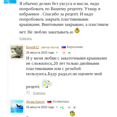
Я обычно делаю без уксуса и масла. надо
попробовать по Вашему рецепту. Утащу в
избранное . Спасибо за рецепт. И надо
попробовать закрыть пластиковыми
крышками. Винтовыми закрываю, а пластиком
нет. Не люблю закатывать.ю
Ответить
Березники
Бона812
(автор поста)
26 августа 2015 года
#
И у меня любви с закаточными крышками
не сложилось,20 лет только двойными
пластиковыми или с резьбой
пользуюсь.Буду рада,если оцените мой
рецепт.
↑
Ответить
Холмогоры
Дочка Карло
+
1
26 августа 2015 года
#