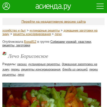
Перейти на неадаптивную версию сайта
хозяйство и быт
>
кулинарные рецепты
>
домашние заготовки на
зиму
>
рецепты консервирования
>
лечо
Опубликовала
Бона812
в группе
Собираем урожай: хвастики,
рецепты, заготовки
Лечо Борисовское
Разделы:
овощи
,
кулинарные рецепты
,
домашние заготовки на
зиму
,
перец
,
рецепты консервирования
,
блюда из овощей
,
перец
рецепты
,
лечо