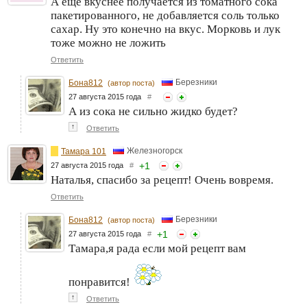
А еще вкуснее получается из томатного сока
пакетированного, не добавляется соль только
сахар. Ну это конечно на вкус. Морковь и лук
тоже можно не ложить
Ответить
Березники
Бона812
(автор поста)
27 августа 2015 года
#
А из сока не сильно жидко будет?
↑
Ответить
Железногорск
Тамара 101
+
1
27 августа 2015 года
#
Наталья, спасибо за рецепт! Очень вовремя.
Ответить
Березники
Бона812
(автор поста)
+
1
27 августа 2015 года
#
Тамара,я рада если мой рецепт вам
понравится!
↑
Ответить