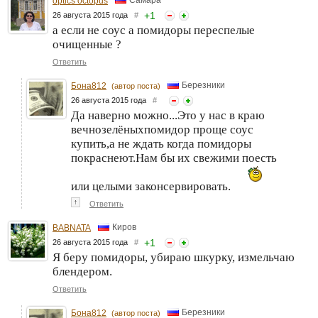
optics octopus
+
1
26 августа 2015 года
#
а если не соус а помидоры переспелые
очищенные ?
Ответить
Березники
Бона812
(автор поста)
26 августа 2015 года
#
Да наверно можно...Это у нас в краю
вечнозелёныхпомидор проще соус
купить,а не ждать когда помидоры
покраснеют.Нам бы их свежими поесть
или целыми законсервировать.
↑
Ответить
Киров
BABNATA
+
1
26 августа 2015 года
#
Я беру помидоры, убираю шкурку, измельчаю
блендером.
Ответить
Березники
Бона812
(автор поста)