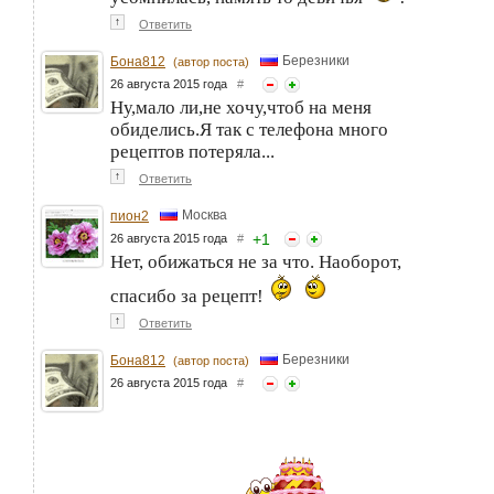
↑
Ответить
Березники
Бона812
(автор поста)
26 августа 2015 года
#
Ну,мало ли,не хочу,чтоб на меня
обиделись.Я так с телефона много
рецептов потеряла...
↑
Ответить
Москва
пион2
+
1
26 августа 2015 года
#
Нет, обижаться не за что. Наоборот,
спасибо за рецепт!
↑
Ответить
Березники
Бона812
(автор поста)
26 августа 2015 года
#