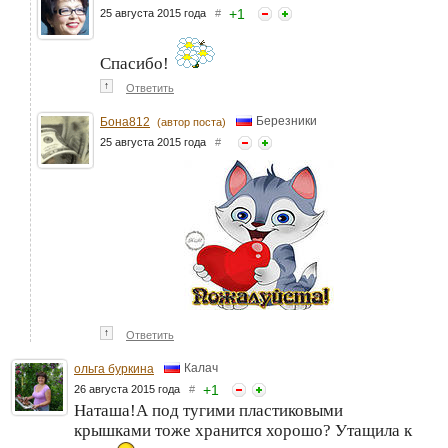
+
1
25 августа 2015 года
#
Спасибо!
↑
Ответить
Березники
Бона812
(автор поста)
25 августа 2015 года
#
↑
Ответить
Калач
ольга буркина
+
1
26 августа 2015 года
#
Наташа!А под тугими пластиковыми
крышками тоже хранится хорошо? Утащила к