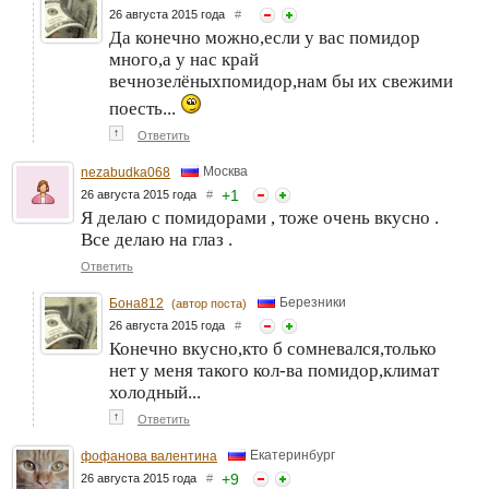
26 августа 2015 года
#
Да конечно можно,если у вас помидор
много,а у нас край
вечнозелёныхпомидор,нам бы их свежими
поесть...
↑
Ответить
Москва
nezabudka068
+
1
26 августа 2015 года
#
Я делаю с помидорами , тоже очень вкусно .
Все делаю на глаз .
Ответить
Березники
Бона812
(автор поста)
26 августа 2015 года
#
Конечно вкусно,кто б сомневался,только
нет у меня такого кол-ва помидор,климат
холодный...
↑
Ответить
Екатеринбург
фофанова валентина
+
9
26 августа 2015 года
#