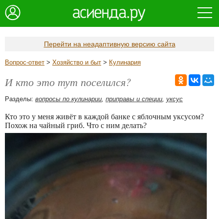
Перейти на неадаптивную версию сайта
Вопрос-ответ
>
Хозяйство и быт
>
Кулинария
И кто это тут поселился?
Разделы:
вопросы по кулинарии
,
приправы и специи
,
уксус
Кто это у меня живёт в каждой банке с яблочным уксусом?
Похож на чайный гриб. Что с ним делать?