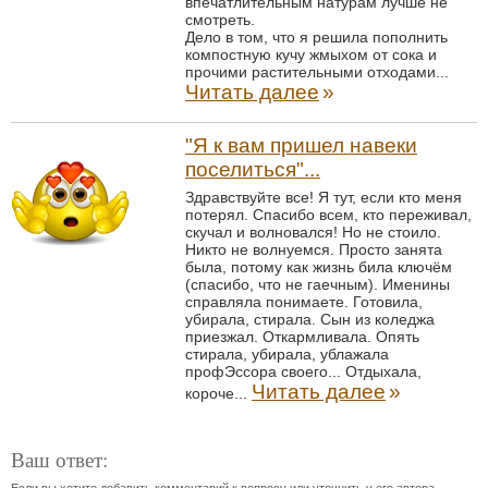
впечатлительным натурам лучше не
смотреть.
Дело в том, что я решила пополнить
компостную кучу жмыхом от сока и
прочими растительными отходами...
Читать далее
»
"Я к вам пришел навеки
поселиться"...
Здравствуйте все! Я тут, если кто меня
потерял. Спасибо всем, кто переживал,
скучал и волновался! Но не стоило.
Никто не волнуемся. Просто занята
была, потому как жизнь била ключём
(спасибо, что не гаечным). Именины
справляла понимаете. Готовила,
убирала, стирала. Сын из коледжа
приезжал. Откармливала. Опять
стирала, убирала, ублажала
профЭссора своего... Отдыхала,
Читать далее
»
короче...
Ваш ответ:
Если вы хотите добавить комментарий к вопросу или уточнить у его автора