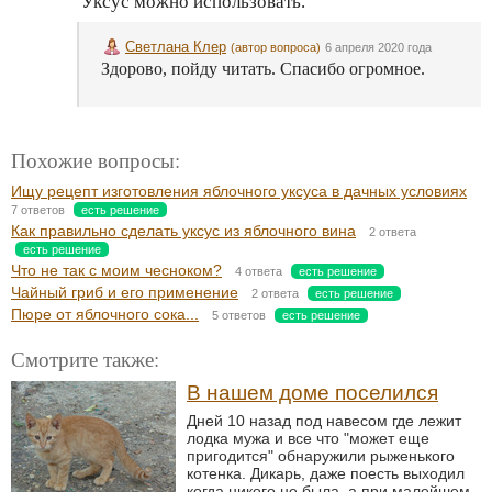
Уксус можно использовать.
Светлана Клер
(автор вопроса)
6 апреля 2020 года
Здорово, пойду читать. Спасибо огромное.
Похожие вопросы:
Ищу рецепт изготовления яблочного уксуса в дачных условиях
7 ответов
есть решение
Как правильно сделать уксус из яблочного вина
2 ответа
есть решение
Что не так с моим чесноком?
4 ответа
есть решение
Чайный гриб и его применение
2 ответа
есть решение
Пюре от яблочного сока...
5 ответов
есть решение
Смотрите также:
В нашем доме поселился
Дней 10 назад под навесом где лежит
лодка мужа и все что "может еще
пригодится" обнаружили рыженького
котенка. Дикарь, даже поесть выходил
когда никого не была, а при малейшем