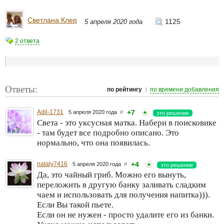
Светлана Клер
1125
5 апреля 2020 года
2 ответа
Ответы:
|
по рейтингу
по времени добавления
Adil-1731
+7
5 апреля 2020 года
#
это решение
Света - это уксусная матка. Набери в поисковике
- там будет все подробно описано. Это
нормально, что она появилась.
nataly7416
+4
5 апреля 2020 года
#
это решение
Да, это чайный гриб. Можно его вынуть,
переложить в другую банку заливать сладким
чаем и использовать для получения напитка))).
Если Вы такой пьете.
Если он не нужен - просто удалите его из банки.