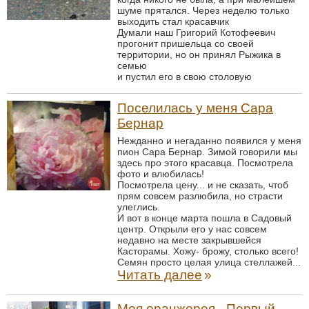
шуме прятался. Через неделю только
выходить стал красавчик
Думали наш Григорий Котофеевич
прогонит пришельца со своей
территории, но он принял Рыжика в
семью
и пустил его в свою столовую
Поселилась у меня Сара
Бернар
Нежданно и негаданно появился у меня
пион Сара Бернар. Зимой говорили мы
здесь про этого красавца. Посмотрела
фото и влюбилась!
Посмотрела цену... и не сказать, чтоб
прям совсем разлюбила, но страсти
улеглись.
И вот в конце марта пошла в Садовый
центр. Открыли его у нас совсем
недавно на месте закрывшейся
Касторамы. Хожу- брожу, столько всего!
Семян просто целая улица стеллажей...
Читать далее
»
Моя оранжерея - Первый