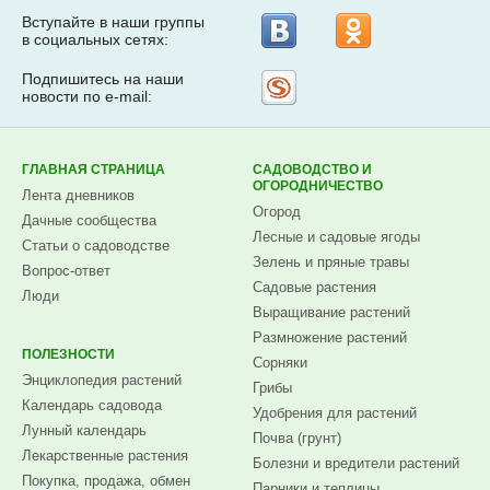
Вступайте в наши группы
в социальных сетях:
Подпишитесь на наши
Рассылка
новости по e-mail:
на
Subscribe.ru
ГЛАВНАЯ СТРАНИЦА
САДОВОДСТВО И
ОГОРОДНИЧЕСТВО
Лента дневников
Огород
Дачные сообщества
Лесные и садовые ягоды
Статьи о садоводстве
Зелень и пряные травы
Вопрос-ответ
Садовые растения
Люди
Выращивание растений
Размножение растений
ПОЛЕЗНОСТИ
Сорняки
Энциклопедия растений
Грибы
Календарь садовода
Удобрения для растений
Лунный календарь
Почва (грунт)
Лекарственные растения
Болезни и вредители растений
Покупка, продажа, обмен
Парники и теплицы