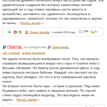
постулатов древнего японского искусства устройства садов. Эти
удивительные создания без которых немыслимы летний
цветущий луг и сад словно призваны нести красоту и
волшебство, заставлять нас удивляться, восхищаться и,
одновременно, смиряться, потому что так скоротечна и хрупка
их жизнь...
Читать далее
»
294
5
+6
Greencalendar
4 ноября 2014 года
Притча.
в сообществе
Завалинка.
сад и огород
всякая живность
На одном полотне было изображено тихое. Оно, как зеркало,
отражало возвышающиеся вокруг него горы и голубое небо с
белыми облаками. На берегу росли диковинные цветы, а над
ними порхали пестрые бабочки. Каждый, кто смотрел на эту
картину, был убежден, что это и есть совершенная картина
покоя.
На втором полотне были горы - острые и угрюмые. Над ними
бушевало небо, шел ливень и сверкали молнии. По горной
стене падал пенящийся водопад. Это выглядело никак не
мирно...
Читать далее
»