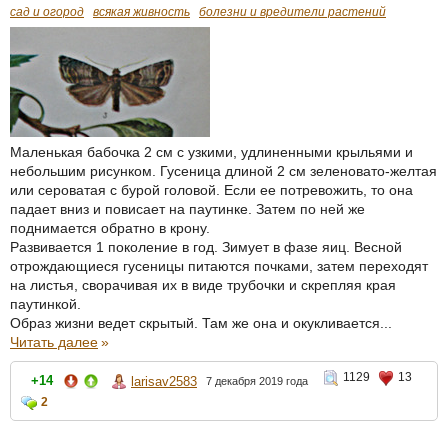
сад и огород
всякая живность
болезни и вредители растений
Маленькая бабочка 2 см с узкими, удлиненными крыльями и
небольшим рисунком. Гусеница длиной 2 см зеленовато-желтая
или сероватая с бурой головой. Если ее потревожить, то она
падает вниз и повисает на паутинке. Затем по ней же
поднимается обратно в крону.
Развивается 1 поколение в год. Зимует в фазе яиц. Весной
отрождающиеся гусеницы питаются почками, затем переходят
на листья, сворачивая их в виде трубочки и скрепляя края
паутинкой.
Образ жизни ведет скрытый. Там же она и окукливается...
Читать далее
»
1129
13
+14
larisav2583
7 декабря 2019 года
2