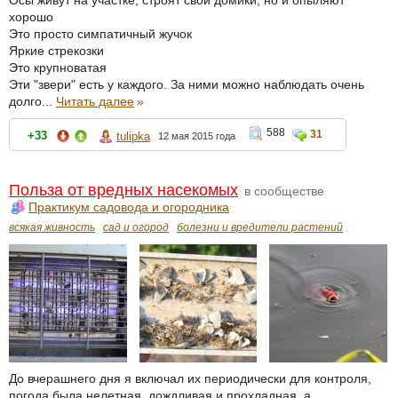
Осы живут на участке, строят свои домики, но и опыляют
хорошо
Это просто симпатичный жучок
Яркие стрекозки
Это крупноватая
Эти "звери" есть у каждого. За ними можно наблюдать очень
долго...
Читать далее
»
588
31
+33
tulipka
12 мая 2015 года
Польза от вредных насекомых
в сообществе
Практикум садовода и огородника
всякая живность
сад и огород
болезни и вредители растений
До вчерашнего дня я включал их периодически для контроля,
погода была нелетная, дождливая и прохладная, а