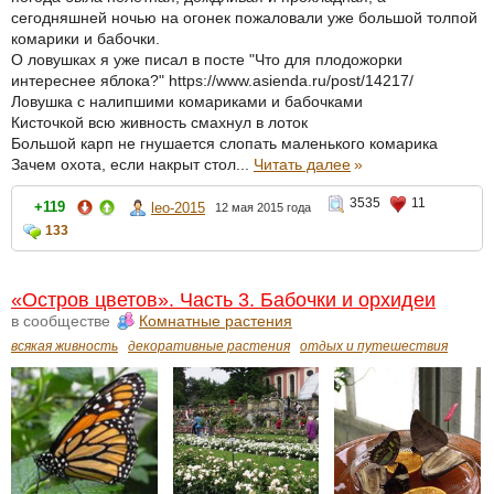
сегодняшней ночью на огонек пожаловали уже большой толпой
комарики и бабочки.
О ловушках я уже писал в посте "Что для плодожорки
интереснее яблока?" https://www.asienda.ru/post/14217/
Ловушка с налипшими комариками и бабочками
Кисточкой всю живность смахнул в лоток
Большой карп не гнушается слопать маленького комарика
Зачем охота, если накрыт стол...
Читать далее
»
3535
11
+119
leo-2015
12 мая 2015 года
133
«Остров цветов». Часть 3. Бабочки и орхидеи
в сообществе
Комнатные растения
всякая живность
декоративные растения
отдых и путешествия