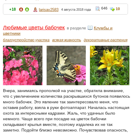
646
10
+18
larisav2583
4 августа 2018 года
Любимые цветы бабочек
в разделе
Клумбы и
цветники
благоустройство участка
всякая живность
декоративные растения
Вчера, занимаясь прополкой на участке, обратила внимание,
что с увеличением количества раскрывшихся бутонов появилось
много бабочек. Это явление так заинтересовало меня, что
оставив работу, взяла в руки фотоаппарат. Началась настоящая
охота за интересными кадрами. Жаль, что удачных было
немного. Чаще всего при посадке на цветок бабочки
складывают крылья вместе, поэтому издалека их не так
заметно. Подойти близко невозможно. Почувствовав опасность,