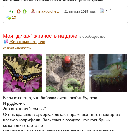
234
+7
ninayudichev...
21 августа 2015 года
13
Моя "дикая" живность на даче
в сообществе
Животные на даче
всякая живность
Всем известно, что бабочки очень любят будлею
И рудбекию
Это кто-то из "ночных"
Очень красиво в сумерках летают бражники--пьют нектар из
цветков каприфоли. Зависают в воздухе, как колибри--к
сожалению, фото нет.