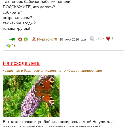
Так теперь бабочки-либочки напали!
ПОДСКАЖИТЕ, что делать?
собирать?
потравить чем?
так как же ягоды?
голова кругом!
1715
1
+40
Инатусик78
10 июня 2016 года
42
На исходе лета
хозяйство и быт
всякая живность
отдых и путешествия
Вот такая красавица- бабочка позировала мне! Не улетала
несколько минут! Очень сознательная фотомодель!