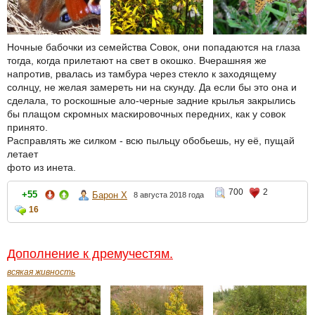
Ночные бабочки из семейства Совок, они попадаются на глаза
тогда, когда прилетают на свет в окошко. Вчерашняя же
напротив, рвалась из тамбура через стекло к заходящему
солнцу, не желая замереть ни на скунду. Да если бы это она и
сделала, то роскошные ало-черные задние крылья закрылись
бы плащом скромных маскировочных передних, как у совок
принято.
Расправлять же силком - всю пыльцу обобьешь, ну её, пущай
летает
фото из инета.
700
2
+55
Барон Х
8 августа 2018 года
16
Дополнение к дремучестям.
всякая живность