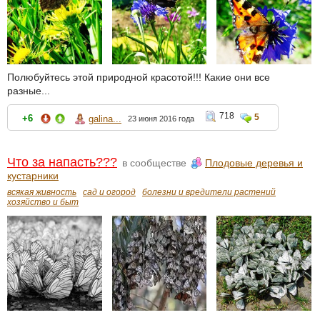
Полюбуйтесь этой природной красотой!!! Какие они все
разные...
718
5
+6
galina...
23 июня 2016 года
Что за напасть???
в сообществе
Плодовые деревья и
кустарники
всякая живность
сад и огород
болезни и вредители растений
хозяйство и быт