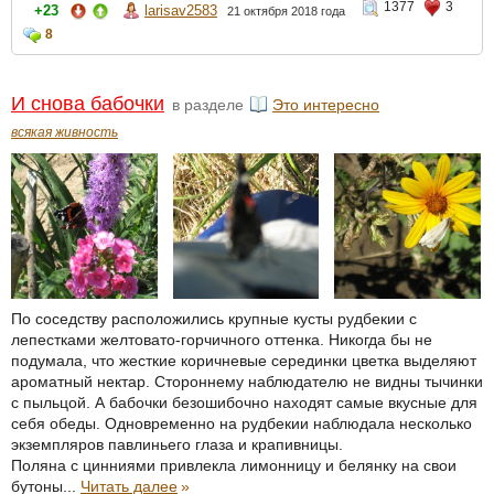
1377
3
+23
larisav2583
21 октября 2018 года
8
И снова бабочки
в разделе
Это интересно
всякая живность
По соседству расположились крупные кусты рудбекии с
лепестками желтовато-горчичного оттенка. Никогда бы не
подумала, что жесткие коричневые серединки цветка выделяют
ароматный нектар. Стороннему наблюдателю не видны тычинки
с пыльцой. А бабочки безошибочно находят самые вкусные для
себя обеды. Одновременно на рудбекии наблюдала несколько
экземпляров павлиньего глаза и крапивницы.
Поляна с цинниями привлекла лимонницу и белянку на свои
бутоны...
Читать далее
»