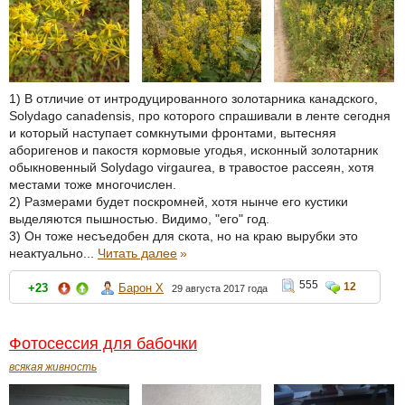
1) В отличие от интродуцированного золотарника канадского,
Solydago canadensis, про которого спрашивали в ленте сегодня
и который наступает сомкнутыми фронтами, вытесняя
аборигенов и пакостя кормовые угодья, исконный золотарник
обыкновенный Solydago virgaurea, в травостое рассеян, хотя
местами тоже многочислен.
2) Размерами будет поскромней, хотя нынче его кустики
выделяются пышностью. Видимо, "его" год.
3) Он тоже несъедобен для скота, но на краю вырубки это
неактуально...
Читать далее
»
555
12
+23
Барон Х
29 августа 2017 года
Фотосессия для бабочки
всякая живность