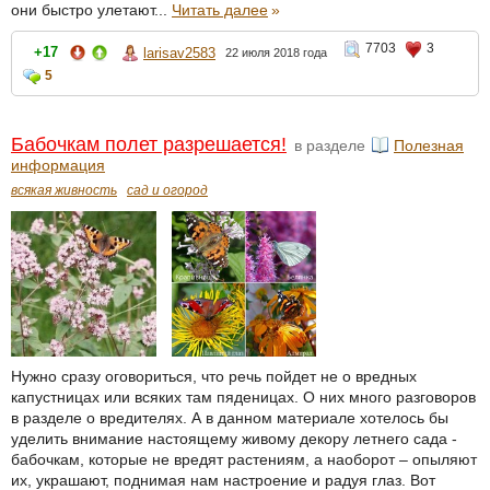
они быстро улетают...
Читать далее
»
7703
3
+17
larisav2583
22 июля 2018 года
5
Бабочкам полет разрешается!
в разделе
Полезная
информация
всякая живность
сад и огород
Нужно сразу оговориться, что речь пойдет не о вредных
капустницах или всяких там пяденицах. О них много разговоров
в разделе о вредителях. А в данном материале хотелось бы
уделить внимание настоящему живому декору летнего сада -
бабочкам, которые не вредят растениям, а наоборот – опыляют
их, украшают, поднимая нам настроение и радуя глаз. Вот