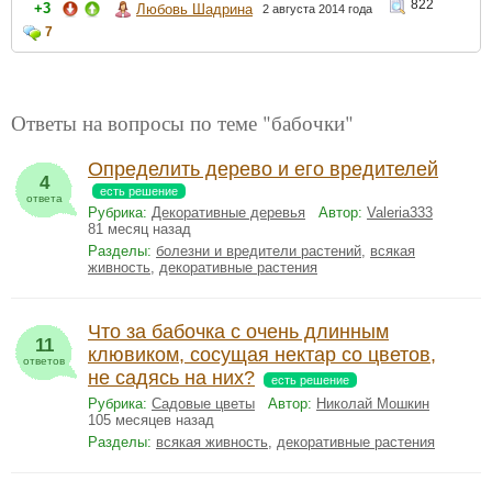
822
+3
Любовь Шадрина
2 августа 2014 года
7
Ответы на вопросы по теме "бабочки"
Определить дерево и его вредителей
4
есть решение
ответа
Рубрика:
Декоративные деревья
Автор:
Valeria333
81 месяц назад
Разделы:
болезни и вредители растений
,
всякая
живность
,
декоративные растения
Что за бабочка с очень длинным
11
клювиком, сосущая нектар со цветов,
ответов
не садясь на них?
есть решение
Рубрика:
Садовые цветы
Автор:
Николай Мошкин
105 месяцев назад
Разделы:
всякая живность
,
декоративные растения