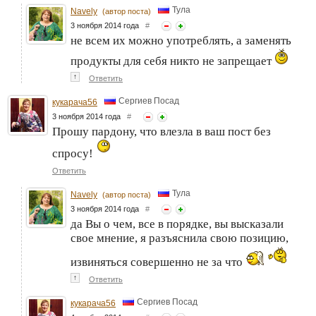
Тула
Navely
(автор поста)
3 ноября 2014 года
#
не всем их можно употреблять, а заменять
продукты для себя никто не запрещает
↑
Ответить
Сергиев Посад
кукарача56
3 ноября 2014 года
#
Прошу пардону, что влезла в ваш пост без
спросу!
Ответить
Тула
Navely
(автор поста)
3 ноября 2014 года
#
да Вы о чем, все в порядке, вы высказали
свое мнение, я разъяснила свою позицию,
извиняться совершенно не за что
↑
Ответить
Сергиев Посад
кукарача56