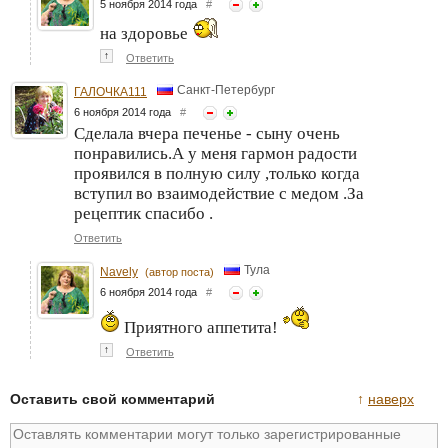
5 ноября 2014 года
#
на здоровье
↑
Ответить
Санкт-Петербург
ГАЛОЧКА111
6 ноября 2014 года
#
Сделала вчера печенье - сыну очень
понравились.А у меня гармон радости
проявился в полную силу ,только когда
вступил во взаимодействие с медом .За
рецептик спасибо .
Ответить
Тула
Navely
(автор поста)
6 ноября 2014 года
#
Приятного аппетита!
↑
Ответить
Оставить свой комментарий
↑
наверх