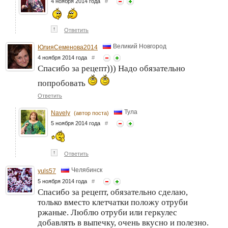
4 ноября 2014 года
#
↑
Ответить
Великий Новгород
ЮлияСеменова2014
4 ноября 2014 года
#
Спасибо за рецепт))) Надо обязательно
попробовать
Ответить
Тула
Navely
(автор поста)
5 ноября 2014 года
#
↑
Ответить
Челябинск
yuls57
5 ноября 2014 года
#
Спасибо за рецепт, обязательно сделаю,
только вместо клетчатки положу отруби
ржаные. Люблю отруби или геркулес
добавлять в выпечку, очень вкусно и полезно.