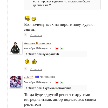
есть пирожки в двоем ,то и калории будут
делится на 2
Вот почему всех на пироги зову, худею,
значит
↑
Ответить
Акулина Романовна
4 ноября 2014 года
#
↑
Ответ
для
кукарача56
↑
Ответить
Челябинск
yuls57
5 ноября 2014 года
#
↑
Ответ
для
Акулина Романовна
Тогда будет другой рецепт с другими
ингредиентами, автор поделилась своим
рецептом