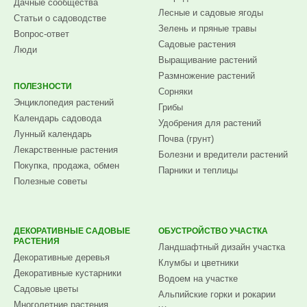
Дачные сообщества
Лесные и садовые ягоды
Статьи о садоводстве
Зелень и пряные травы
Вопрос-ответ
Садовые растения
Люди
Выращивание растений
Размножение растений
ПОЛЕЗНОСТИ
Сорняки
Энциклопедия растений
Грибы
Календарь садовода
Удобрения для растений
Лунный календарь
Почва (грунт)
Лекарственные растения
Болезни и вредители растений
Покупка, продажа, обмен
Парники и теплицы
Полезные советы
ДЕКОРАТИВНЫЕ САДОВЫЕ
ОБУСТРОЙСТВО УЧАСТКА
РАСТЕНИЯ
Ландшафтный дизайн участка
Декоративные деревья
Клумбы и цветники
Декоративные кустарники
Водоем на участке
Садовые цветы
Альпийские горки и рокарии
Многолетние растения