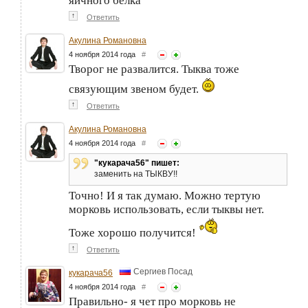
яичного белка
↑
Ответить
Акулина Романовна
4 ноября 2014 года
#
Творог не развалится. Тыква тоже
связующим звеном будет.
↑
Ответить
Акулина Романовна
4 ноября 2014 года
#
"кукарача56" пишет:
заменить на ТЫКВУ!!
Точно! И я так думаю. Можно тертую
морковь использовать, если тыквы нет.
Тоже хорошо получится!
↑
Ответить
Сергиев Посад
кукарача56
4 ноября 2014 года
#
Правильно- я чет про морковь не