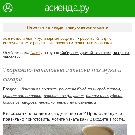
Перейти на неадаптивную версию сайта
хозяйство и быт
>
кулинарные рецепты
>
рецепты блюд по
ингредиентам
>
рецепты из фруктов
>
рецепты с бананами
Опубликовала
Navely
в группе
Собираем урожай: хвастики, рецепты,
заготовки
Творожно-банановые лепешки без муки и
сахара
Разделы:
домашняя выпечка
,
рецепты блюд по ингредиентам
,
правильное питание
,
рецепты из фруктов
,
диеты и похудение
,
блюда из творога
,
лепешки
,
рецепты с бананами
Кто сказал что на диете сладкого нельзя? Просто это нужно
правильно приготовить. Хотите узнать как? Заходите в гости...