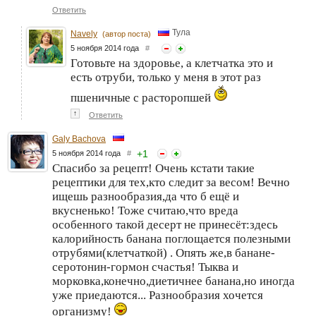
Ответить
Тула
Navely
(автор поста)
5 ноября 2014 года
#
Готовьте на здоровье, а клетчатка это и
есть отруби, только у меня в этот раз
пшеничные с расторопшей
↑
Ответить
Galy Bachova
+
1
5 ноября 2014 года
#
Спасибо за рецепт! Очень кстати такие
рецептики для тех,кто следит за весом! Вечно
ищешь разнообразия,да что б ещё и
вкусненько! Тоже считаю,что вреда
особенного такой десерт не принесёт:здесь
калорийность банана поглощается полезными
отрубями(клетчаткой) . Опять же,в банане-
серотонин-гормон счастья! Тыква и
морковка,конечно,диетичнее банана,но иногда
уже приедаются... Разнообразия хочется
организму!