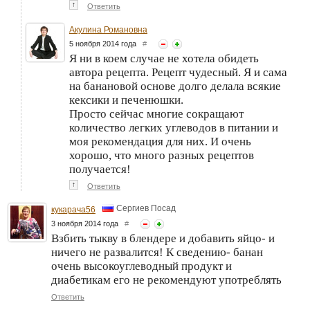
↑
Ответить
Акулина Романовна
5 ноября 2014 года
#
Я ни в коем случае не хотела обидеть
автора рецепта. Рецепт чудесный. Я и сама
на банановой основе долго делала всякие
кексики и печенюшки.
Просто сейчас многие сокращают
количество легких углеводов в питании и
моя рекомендация для них. И очень
хорошо, что много разных рецептов
получается!
↑
Ответить
Сергиев Посад
кукарача56
3 ноября 2014 года
#
Взбить тыкву в блендере и добавить яйцо- и
ничего не развалится! К сведению- банан
очень высокоуглеводный продукт и
диабетикам его не рекомендуют употреблять
Ответить