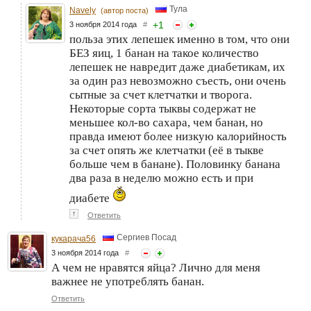
Тула
Navely
(автор поста)
+
1
3 ноября 2014 года
#
польза этих лепешек именно в том, что они
БЕЗ яиц, 1 банан на такое количество
лепешек не навредит даже диабетикам, их
за один раз невозможно съесть, они очень
сытные за счет клетчатки и творога.
Некоторые сорта тыквы содержат не
меньшее кол-во сахара, чем банан, но
правда имеют более низкую калорийность
за счет опять же клетчатки (её в тыкве
больше чем в банане). Половинку банана
два раза в неделю можно есть и при
диабете
↑
Ответить
Сергиев Посад
кукарача56
3 ноября 2014 года
#
А чем не нравятся яйца? Лично для меня
важнее не употреблять банан.
Ответить