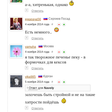
а-а, хитренькая, однако
↑
Ответить
Сергиев Посад
кукарача56
4 ноября 2014 года
#
Есть немного..
↑
Ответить
Москва
vamuha
4 ноября 2014 года
#
я так творожное печенье пеку - в
формочках для кексов
↑
Ответить
Курган
vika985
5 ноября 2014 года
#
↑
Ответ
для
Navely
захочешь быть стройной и не на такие
хитрости пойдёшь
↑
Ответить