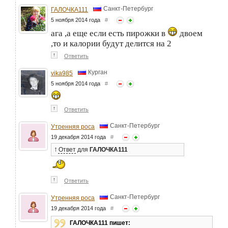
Санкт-Петербург
ГАЛОЧКА111
5 ноября 2014 года
#
ага ,а еще если есть пирожки в
двоем
,то и калории будут делится на 2
↑
Ответить
Курган
vika985
5 ноября 2014 года
#
↑
Ответить
Санкт-Петербург
Утренняя роса
19 декабря 2014 года
#
↑
Ответ
для
ГАЛОЧКА111
↑
Ответить
Санкт-Петербург
Утренняя роса
19 декабря 2014 года
#
ГАЛОЧКА111 пишет: