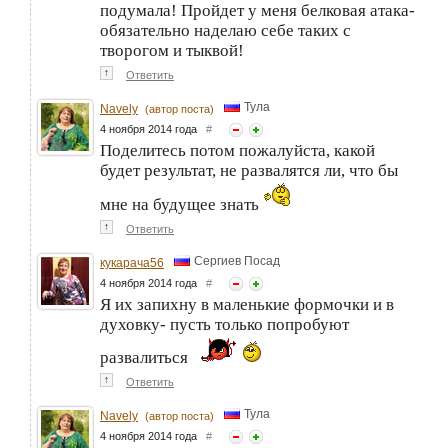
подумала! Пройдет у меня белковая атака-
обязательно наделаю себе таких с
творогом и тыквой!
↑
Ответить
Тула
Navely
(автор поста)
4 ноября 2014 года
#
Поделитесь потом пожалуйста, какой
будет результат, не развалятся ли, что бы
мне на будущее знать
↑
Ответить
Сергиев Посад
кукарача56
4 ноября 2014 года
#
Я их запихну в маленькие формочки и в
духовку- пусть только попробуют
развалиться
↑
Ответить
Тула
Navely
(автор поста)
4 ноября 2014 года
#