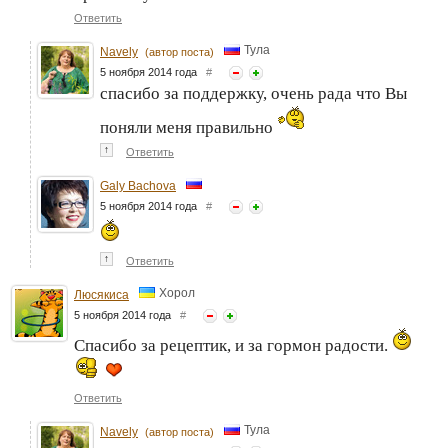
Ответить
Тула
Navely
(автор поста)
5 ноября 2014 года
#
спасибо за поддержку, очень рада что Вы
поняли меня правильно
↑
Ответить
Galy Bachova
5 ноября 2014 года
#
↑
Ответить
Хорол
Люсякиса
5 ноября 2014 года
#
Спасибо за рецептик, и за гормон радости.
Ответить
Тула
Navely
(автор поста)