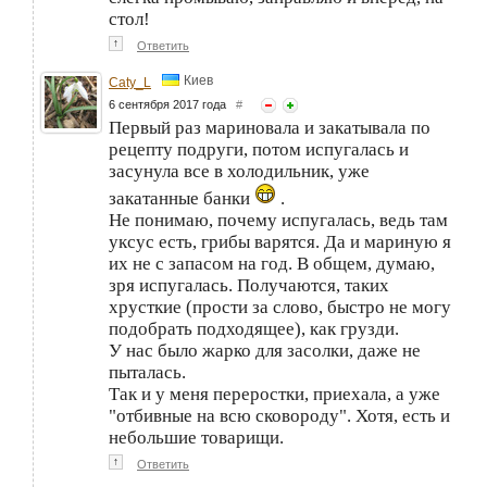
стол!
↑
Ответить
Киев
Caty_L
6 сентября 2017 года
#
Первый раз мариновала и закатывала по
рецепту подруги, потом испугалась и
засунула все в холодильник, уже
закатанные банки
.
Не понимаю, почему испугалась, ведь там
уксус есть, грибы варятся. Да и мариную я
их не с запасом на год. В общем, думаю,
зря испугалась. Получаются, таких
хрусткие (прости за слово, быстро не могу
подобрать подходящее), как грузди.
У нас было жарко для засолки, даже не
пыталась.
Так и у меня переростки, приехала, а уже
"отбивные на всю сковороду". Хотя, есть и
небольшие товарищи.
↑
Ответить