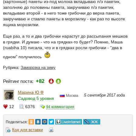
(картонные) пакеты из-под молока вкладываю п/э пакетик,
заполняю до половины пакета, закручиваю п/э пакетик,
вкладываю второй - в него тоже грибочки до верха пакета,
закручиваю и ставлю пакеты в морозилку - как раз по высоте
ящика морозилки.
Еще раз, а то и два грибочки нарастут до рассыпания мешков
в грядки. И думаю - что на грядках-то будет? Помню, Маша
(ruabiha 10) писала, что и в грядках росли грибочки - "два в
одном" получилось
Рубрика:
Заморозка на зиму
+82
Рейтинг поста:
Марина Ю Ф
5 сентября 2017 года
Москва
Садовод 5 уровня
12
6376
94 комментария
Поделиться:
Код для вставки