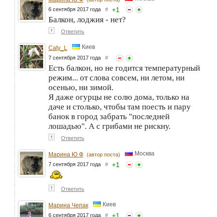
+
1
6 сентября 2017 года
#
Балкон, лоджия - нет?
↑
Ответить
Киев
Caty_L
7 сентября 2017 года
#
Есть балкон, но не годится температурный
режим... от слова совсем, ни летом, ни
осенью, ни зимой.
Я даже огурцы не солю дома, только на
даче и столько, чтобы там поесть и пару
банок в город забрать "последней
лошадью". А с грибами не рискну.
↑
Ответить
Москва
Марина Ю Ф
(автор поста)
+
1
7 сентября 2017 года
#
↑
Ответить
Киев
Марина Чепак
+
1
6 сентября 2017 года
#