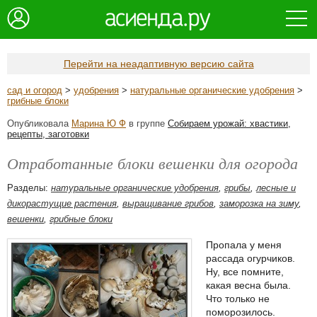
Перейти на неадаптивную версию сайта
сад и огород
>
удобрения
>
натуральные органические удобрения
>
грибные блоки
Опубликовала
Марина Ю Ф
в группе
Собираем урожай: хвастики,
рецепты, заготовки
Отработанные блоки вешенки для огорода
Разделы:
натуральные органические удобрения
,
грибы
,
лесные и
дикорастущие растения
,
выращивание грибов
,
заморозка на зиму
,
вешенки
,
грибные блоки
Пропала у меня
рассада огурчиков.
Ну, все помните,
какая весна была.
Что только не
поморозилось.