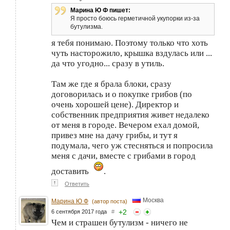
Марина Ю Ф пишет:
Я просто боюсь герметичной укупорки из-за
бутулизма.
я тебя понимаю. Поэтому только что хоть
чуть насторожило, крышка вздулась или ...
да что угодно... сразу в утиль.
Там же где я брала блоки, сразу
договорилась и о покупке грибов (по
очень хорошей цене). Директор и
собственник предприятия живет недалеко
от меня в городе. Вечером ехал домой,
привез мне на дачу грибы, и тут я
подумала, чего уж стесняться и попросила
меня с дачи, вместе с грибами в город
доставить
.
↑
Ответить
Москва
Марина Ю Ф
(автор поста)
+
2
6 сентября 2017 года
#
Чем и страшен бутулизм - ничего не