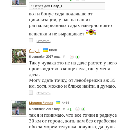
↑
Ответ
для
Caty_L
вот и бонус сада подальше от
цивилизации, у нас на наших
распальцованных садах наверно никто
вешенки и не выращивает
↑
Ответить
Киев
Caty_L
6 сентября 2017 года
#
Так у чувака это не на даче растет, у него
производство в конце села, где у меня
дача.
Могу сдать точку, от левобережки аж 35
км, хотя, можно и ближе найти, я думаю.
↑
Ответить
Киев
Марина Чепак
+
1
6 сентября 2017 года
#
так я и понимаю, что все точки в радиусе
30 км от города, жить нам без отработки
ибо за морем телушка полушка, да рупь