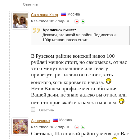
Ответить
Москва
Светлана Клер
6 сентября 2017 года
#
Арапченок пишет:
Девочки, это какой же район Подмосковья
100р.мешок навоза стоит
В Рузском районе конский навоз 100
рублей мешок стоит, но самовывоз, от нас
это 6 минут на машине или телегу
привезут три тысячи она стоит, хоть
конского,хоть коровьего навоза.
Нет в Вашем профиле места обитания
Вашей дачи, не знаю далеко вы от нас или
нет а то приезжайте к нам за навозом.
↑
Ответить
Москва
Арапченок
6 сентября 2017 года
#
Светлана, Шаховской район у меня..до Вас