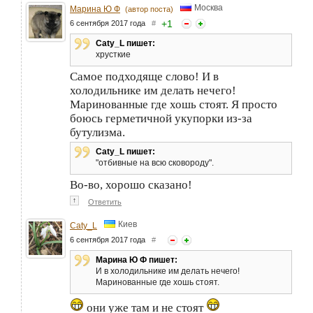
Москва
Марина Ю Ф
(автор поста)
+
1
6 сентября 2017 года
#
Caty_L пишет:
хрусткие
Самое подходяще слово! И в
холодильнике им делать нечего!
Маринованные где хошь стоят. Я просто
боюсь герметичной укупорки из-за
бутулизма.
Caty_L пишет:
"отбивные на всю сковороду".
Во-во, хорошо сказано!
↑
Ответить
Киев
Caty_L
6 сентября 2017 года
#
Марина Ю Ф пишет:
И в холодильнике им делать нечего!
Маринованные где хошь стоят.
они уже там и не стоят