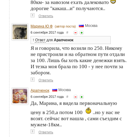
80км- за навозом ехать далековато
дорогие "какаш...и" получаются..
↑
Ответить
Москва
Марина Ю Ф
(автор поста)
6 сентября 2017 года
#
↑
Ответ
для
Арапченок
Я и говорила, что возили по 250. Никому
не пристроили и на обратном пути отдали
за 100. Лишь бы хоть какие денежки взять.
И тезка моя брала по 100 - у нее почти за
забором.
↑
Ответить
Москва
Арапченок
6 сентября 2017 года
#
Да, Марина, я видела первоначальную
цену в 250,а потом 100
..но у нас не
возят. сейчас вот нашла , сами съездим с
мужем-18км..
↑
Ответить