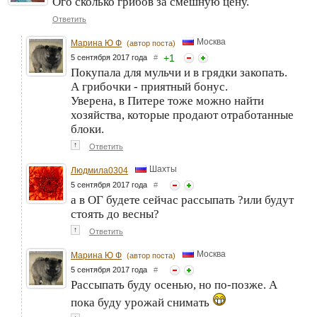
Ого сколько грибов за смешную цену.
Ответить
Москва
Марина Ю Ф
(автор поста)
+
1
5 сентября 2017 года
#
Покупала для мульчи и в грядки закопать.
А грибочки - приятный бонус.
Уверена, в Питере тоже можно найти
хозяйства, которые продают отработанные
блоки.
↑
Ответить
Шахты
Людмила0304
5 сентября 2017 года
#
а в ОГ будете сейчас рассыпать ?или будут
стоять до весны?
↑
Ответить
Москва
Марина Ю Ф
(автор поста)
5 сентября 2017 года
#
Рассыпать буду осенью, но по-позже. А
пока буду урожай снимать