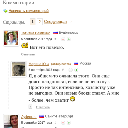
Комментарии:
Написать комментарий
→
Страницы:
Следующая
1
2
Будённовск
Татьяна Векленко
5 сентября 2017 года
#
Вот это повезло.
Ответить
Москва
Марина Ю Ф
(автор поста)
5 сентября 2017 года
#
Я, в общем-то ожидала этого. Они еще
долго плодоносят, если не пересохнут.
Просто не так интенсивно, хозяйству уже
не выгодно. Они новые блоки ставят. А мне
- более, чем хватит
↑
Ответить
Санкт-Петербург
Лу4истая
5 сентября 2017 года
#