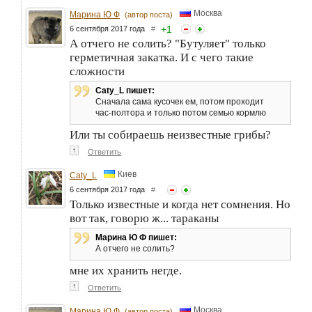
Москва
Марина Ю Ф
(автор поста)
+
1
6 сентября 2017 года
#
А отчего не солить? "Бутуляет" только
герметичная закатка. И с чего такие
сложности
Caty_L пишет:
Сначала сама кусочек ем, потом проходит
час-полтора и только потом семью кормлю
Или ты собираешь неизвестные грибы?
↑
Ответить
Киев
Caty_L
6 сентября 2017 года
#
Только известные и когда нет сомнения. Но
вот так, говорю ж... тараканы
Марина Ю Ф пишет:
А отчего не солить?
мне их хранить негде.
↑
Ответить
Москва
Марина Ю Ф
(автор поста)