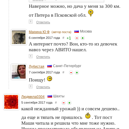
Наверное можно, но дача у меня за 300 км.
от Питера в Псковской обл.
↑
Ответить
Москва
Марина Ю Ф
(автор поста)
+
1
6 сентября 2017 года
#
А интернет почто? Вон, кто-то из девочек
навоз через АВИТО нашел.
↑
Ответить
Санкт-Петербург
Лу4истая
7 сентября 2017 года
#
Поищу!
↑
Ответить
Шахты
Людмила0304
5 сентября 2017 года
#
какой нежданный урожай )) и совсем дешево..
да еще и тяпать не пришлось
. Тот пост
Маши читала и решила что мне тоже нужно.
Иногда просматривала объявления на Авито и