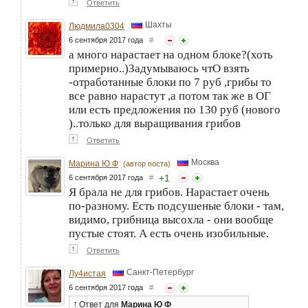
↑
Ответить
Шахты
Людмила0304
6 сентября 2017 года
#
а много нарастает на одном блоке?(хоть
примерно..)Задумываюсь чтО взять
-отработанные блоки по 7 руб ,грибы то
все равно нарастут ,а потом так же в ОГ
или есть предложения по 130 руб (нового
)..только для выращивания грибов
↑
Ответить
Москва
Марина Ю Ф
(автор поста)
+
1
6 сентября 2017 года
#
Я брала не для грибов. Нарастает очень
по-разному. Есть подсушеные блоки - там,
видимо, грибница высохла - они вообще
пустые стоят. А есть очень изобильные.
↑
Ответить
Санкт-Петербург
Лу4истая
6 сентября 2017 года
#
↑
Ответ
для
Марина Ю Ф