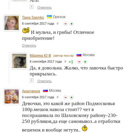
Ага!
↑
Ответить
Орехов
Tawa Saenko
6 сентября 2017 года
#
И мульча, и грибы! Отличное
приобритение!
Ответить
Москва
Марина Ю Ф
(автор поста)
+
1
6 сентября 2017 года
#
Да, я довольна. Жалко, что лавочка быстро
прикрылась.
↑
Ответить
Москва
Арапченок
6 сентября 2017 года
#
Девочки, это какой же район Подмосковья
100р.мешок навоза стоит?? чет я
поспрашивала по Шаховскому району-230-
250 рубликов,да еще самовывоз..а отработки
вешенок и вообще нетути..