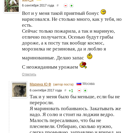
6 сентября 2017 года
#
Вот и у меня такой приятный бонус
нарисовался. Не столько много, как у тебя, но
есть.
Сейчас только пожарила, а так и мариную,
отлично получается. Осенью будут грибы
дороже, а к посту так вообще космос,
морозилка не резиновая, да и люблю я
маринованные. Делаю запас
С неожиданным урожаем
Ответить
Москва
Марина Ю Ф
(автор поста)
+
1
6 сентября 2017 года
#
Так и у меня было бы меньше, если бы не
переросли.
Я мариновать побаиваюсь. Закатывать же
надо. Я солю и стоит на лоджии ведро.
Малость пересаливаю, что бы не
плесневели. Отбираю, сколько нужно,
слегка промываю, заправляю и вперед, на