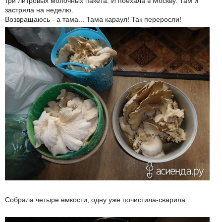
три литровых молочных пакета. И поехала в Москву. Там и
застряла на неделю.
Возвращаюсь - а тама... Тама караул! Так переросли!
Собрала четыре емкости, одну уже почистила-сварила