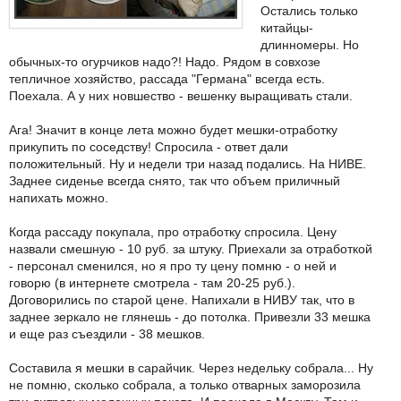
Остались только
китайцы-
длинномеры. Но
обычных-то огурчиков надо?! Надо. Рядом в совхозе
тепличное хозяйство, рассада "Германа" всегда есть.
Поехала. А у них новшество - вешенку выращивать стали.
Ага! Значит в конце лета можно будет мешки-отработку
прикупить по соседству! Спросила - ответ дали
положительный. Ну и недели три назад подались. На НИВЕ.
Заднее сиденье всегда снято, так что объем приличный
напихать можно.
Когда рассаду покупала, про отработку спросила. Цену
назвали смешную - 10 руб. за штуку. Приехали за отработкой
- персонал сменился, но я про ту цену помню - о ней и
говорю (в интернете смотрела - там 20-25 руб.).
Договорились по старой цене. Напихали в НИВУ так, что в
заднее зеркало не глянешь - до потолка. Привезли 33 мешка
и еще раз съездили - 38 мешков.
Составила я мешки в сарайчик. Через недельку собрала... Ну
не помню, сколько собрала, а только отварных заморозила