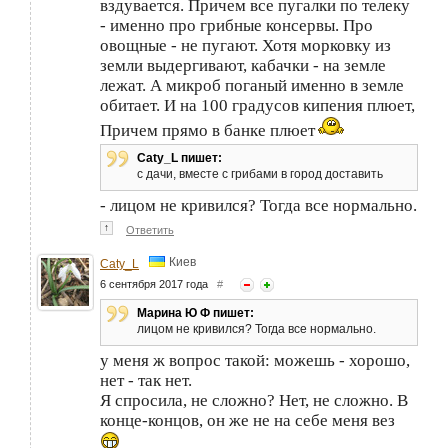
вздувается. Причем все пугалки по телеку
- именно про грибные консервы. Про
овощные - не пугают. Хотя морковку из
земли выдергивают, кабачки - на земле
лежат. А микроб поганый именно в земле
обитает. И на 100 градусов кипения плюет,
Причем прямо в банке плюет
Caty_L пишет:
с дачи, вместе с грибами в город доставить
- лицом не кривился? Тогда все нормально.
↑
Ответить
Киев
Caty_L
6 сентября 2017 года
#
Марина Ю Ф пишет:
лицом не кривился? Тогда все нормально.
у меня ж вопрос такой: можешь - хорошо,
нет - так нет.
Я спросила, не сложно? Нет, не сложно. В
конце-концов, он же не на себе меня вез