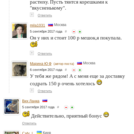
растюху. Пусть тянтся корешками к
"вкусненькому".
↑
Ответить
Москва
mila1031
5 сентября 2017 года
#
Он у них и стоит 100 р мешок,я покупала.
↑
Ответить
Москва
Марина Ю Ф
(автор поста)
6 сентября 2017 года
#
У тебя же рядом! А с меня еще за доставку
содрать 150 р очень хотелось
↑
Ответить
Вих Ланка
5 сентября 2017 года
#
Действительно, приятный бонус
Ответить
Киев
Caty_L