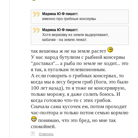
Марина Ю Ф пишет:
именно про грибные консервы
Марина Ю Ф пишет:
Хотя морковку из земли выдергивают,
кабачки - на земле лежат.
так вешенка ж не на земле растет
У нас народ бутулизм с рыбной консервы
"доставал"... а рыба по земле не ходит... это
я так, к пугалкам телевизионным.
А если говорить о грибных консервах, то
когда мы в лесу берем гриб (боги, это было
100 лет назад), то я тоже не консервирую,
только морожу, я даже солить боюсь. И
когда готовлю что-то с этих грибов.
Сначала сама кусочек ем, потом проходит
час-полтора и только потом семью кормлю
понимаю, что это бред, но мне так
спокойней.
↑
Ответить