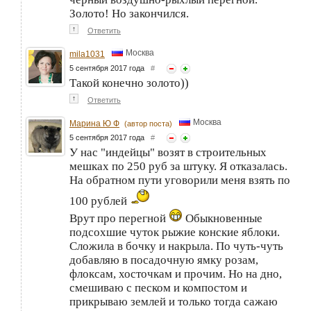
Золото! Но закончился.
↑
Ответить
Москва
mila1031
5 сентября 2017 года
#
Такой конечно золото))
↑
Ответить
Москва
Марина Ю Ф
(автор поста)
5 сентября 2017 года
#
У нас "индейцы" возят в строительных
мешках по 250 руб за штуку. Я отказалась.
На обратном пути уговорили меня взять по
100 рублей
Врут про перегной
Обыкновенные
подсохшие чуток рыжие конские яблоки.
Сложила в бочку и накрыла. По чуть-чуть
добавляю в посадочную ямку розам,
флоксам, хосточкам и прочим. Но на дно,
смешиваю с песком и компостом и
прикрываю землей и только тогда сажаю