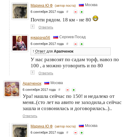
Москва
Марина Ю Ф
(автор поста)
6 сентября 2017 года
#
Почти рядом. 18 км - не 80
↑
Ответить
Сергиев Посад
кукарача56
6 сентября 2017 года
#
↑
Ответ
для
Арапченок
У нас развозят по садам торф, навоз по
100 , а можно уговорить и по 80
↑
Ответить
Москва
Арапченок
6 сентября 2017 года
#
Ура! нашла сейчас по 150! и недалеко от
меня..(сто лет на авито не заходила,а сейчас
зашла и созвонилась и договорилась..)..
Ответить
Москва
Марина Ю Ф
(автор поста)
6 сентября 2017 года
#