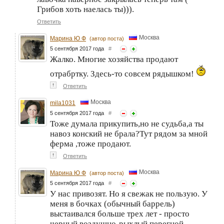
Грибов хоть наелась ты))).
Ответить
Москва
Марина Ю Ф
(автор поста)
5 сентября 2017 года
#
Жалко. Многие хозяйства продают
отрабртку. Здесь-то совсем рядышком!
↑
Ответить
Москва
mila1031
5 сентября 2017 года
#
Тоже думала прикупить,но не судьба,а ты
навоз конский не брала?Тут рядом за мной
ферма ,тоже продают.
↑
Ответить
Москва
Марина Ю Ф
(автор поста)
5 сентября 2017 года
#
У нас привозят. Но я свежак не пользую. У
меня в бочках (обычный баррель)
выстаивался больше трех лет - просто
черный воздушно-рыхлый перегной.