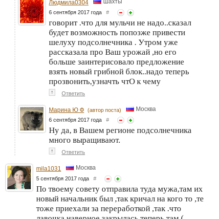
Шахты
Людмила0304
6 сентября 2017 года
#
говорит .что для мульчи не надо..сказал
будет возможность попозже привести
шелуху подсолнечника . Утром уже
рассказала про Ваш урожай ,но его
больше заинтерисовало предложение
взять новый грибной блок..надо теперь
прозвонить,узначть чтО к чему
↑
Ответить
Москва
Марина Ю Ф
(автор поста)
6 сентября 2017 года
#
Ну да, в Вашем регионе подсолнечника
много выращивают.
↑
Ответить
Москва
mila1031
5 сентября 2017 года
#
По твоему совету отправила туда мужа,там их
новый начальник был ,так кричал на кого то ,те
тоже приехали за переработкой ,так .что
лавочка наверное закрылась теперь там (