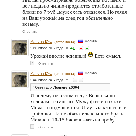
вот недавно читаю-продаются отработанные
блоки по 7 руб...муж ехать отказался..Но глядя
на Ваш урожай ,на след год обязательно
возьму.
Ответить
Москва
Марина Ю Ф
(автор поста)
+
1
5 сентября 2017 года
#
Урожай вполне жданный
Есть смысл.
↑
Ответить
Москва
Марина Ю Ф
(автор поста)
6 сентября 2017 года
#
↑
Ответ
для
Людмила0304
И почему не в этом году? Вешенка по
холодам - самое то. Мужу фотки покажи.
Может воодушевится. И мульча классная и
грибочки... И не обязательно много брать.
Можно и 10-15 блоков взять на пробу.
↑
Ответить