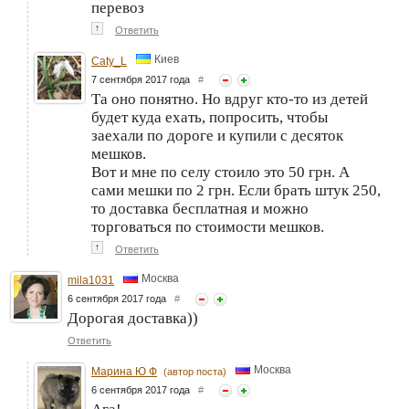
перевоз
↑
Ответить
Киев
Caty_L
7 сентября 2017 года
#
Та оно понятно. Но вдруг кто-то из детей
будет куда ехать, попросить, чтобы
заехали по дороге и купили с десяток
мешков.
Вот и мне по селу стоило это 50 грн. А
сами мешки по 2 грн. Если брать штук 250,
то доставка бесплатная и можно
торговаться по стоимости мешков.
↑
Ответить
Москва
mila1031
6 сентября 2017 года
#
Дорогая доставка))
Ответить
Москва
Марина Ю Ф
(автор поста)
6 сентября 2017 года
#