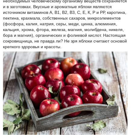
необходимых человеческому организму веществ сохраняется
и в заготовках. Вкусные и ароматные яблоки являются
источником витаминов А, В1, В2, В3, С, Е, К, Р и РР, каротина,
пектина, крахмала, собственных сахаров, микроэлементов
(фосфора, калия, натрия, серы, меди, цинка, алюминия,
кальция, хрома, фтора, железа, магния, молибдена, никеля,
бора и магния), органических и фолиевой кислот. Настоящая
сокровищница, не правда ли? Не зря яблоки считают основой
крепкого здоровья и красоты.