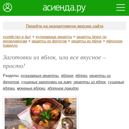
Перейти на неадаптивную версию сайта
хозяйство и быт
>
кулинарные рецепты
>
рецепты блюд по
ингредиентам
>
рецепты из фруктов
>
рецепты из яблок
>
яблочное
повидло
Заготовки из яблок, или все вкусное –
просто!
Разделы:
кулинарные рецепты
,
яблоня
,
яблоки
,
рецепты из
фруктов
,
сушеные заготовки на зиму
,
рецепты из яблок
,
сушеные
яблоки
,
моченые яблоки
,
яблочное повидло