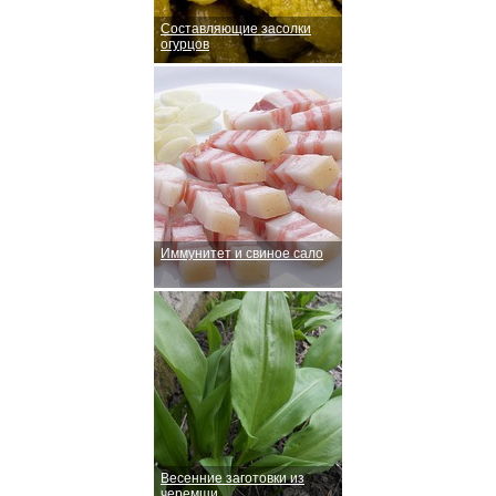
Составляющие засолки
огурцов
Иммунитет и свиное сало
Весенние заготовки из
черемши