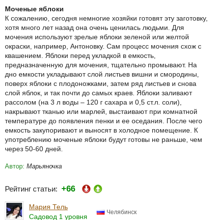
Моченые яблоки
К сожалению, сегодня немногие хозяйки готовят эту заготовку,
хотя много лет назад она очень ценилась людьми. Для
мочения используют зрелые яблоки зеленой или желтой
окраски, например, Антоновку. Сам процесс мочения схож с
квашением. Яблоки перед укладкой в емкость,
предназначенную для мочения, тщательно промывают. На
дно емкости укладывают слой листьев вишни и смородины,
поверх яблоки с плодоножками, затем ряд листьев и снова
слой яблок, и так почти до самых краев. Яблоки заливают
рассолом (на 3 л воды – 120 г сахара и 0,5 ст.л. соли),
накрывают тканью или марлей, выстаивают при комнатной
температуре до появления пенки и ее оседания. После чего
емкость закупоривают и выносят в холодное помещение. К
употреблению моченые яблоки будут готовы не раньше, чем
через 50-60 дней.
Автор:
Марьяночка
+66
Рейтинг статьи:
Мария Тель
Челябинск
Садовод 1 уровня