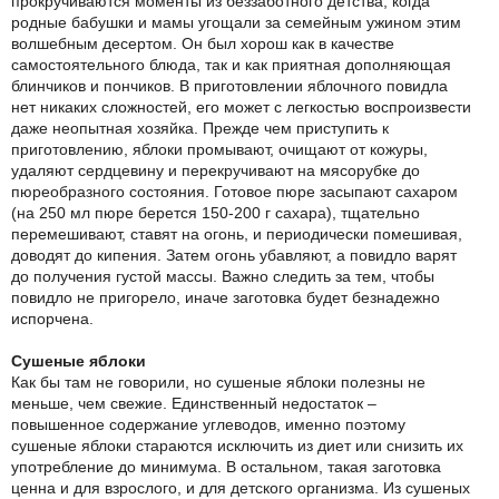
прокручиваются моменты из беззаботного детства, когда
родные бабушки и мамы угощали за семейным ужином этим
волшебным десертом. Он был хорош как в качестве
самостоятельного блюда, так и как приятная дополняющая
блинчиков и пончиков. В приготовлении яблочного повидла
нет никаких сложностей, его может с легкостью воспроизвести
даже неопытная хозяйка. Прежде чем приступить к
приготовлению, яблоки промывают, очищают от кожуры,
удаляют сердцевину и перекручивают на мясорубке до
пюреобразного состояния. Готовое пюре засыпают сахаром
(на 250 мл пюре берется 150-200 г сахара), тщательно
перемешивают, ставят на огонь, и периодически помешивая,
доводят до кипения. Затем огонь убавляют, а повидло варят
до получения густой массы. Важно следить за тем, чтобы
повидло не пригорело, иначе заготовка будет безнадежно
испорчена.
Сушеные яблоки
Как бы там не говорили, но сушеные яблоки полезны не
меньше, чем свежие. Единственный недостаток –
повышенное содержание углеводов, именно поэтому
сушеные яблоки стараются исключить из диет или снизить их
употребление до минимума. В остальном, такая заготовка
ценна и для взрослого, и для детского организма. Из сушеных