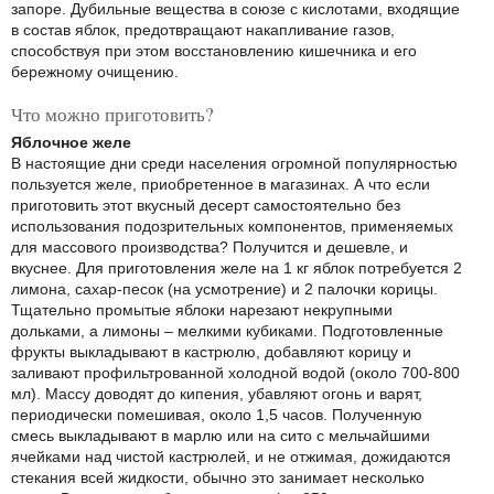
запоре. Дубильные вещества в союзе с кислотами, входящие
в состав яблок, предотвращают накапливание газов,
способствуя при этом восстановлению кишечника и его
бережному очищению.
Что можно приготовить?
Яблочное желе
В настоящие дни среди населения огромной популярностью
пользуется желе, приобретенное в магазинах. А что если
приготовить этот вкусный десерт самостоятельно без
использования подозрительных компонентов, применяемых
для массового производства? Получится и дешевле, и
вкуснее. Для приготовления желе на 1 кг яблок потребуется 2
лимона, сахар-песок (на усмотрение) и 2 палочки корицы.
Тщательно промытые яблоки нарезают некрупными
дольками, а лимоны – мелкими кубиками. Подготовленные
фрукты выкладывают в кастрюлю, добавляют корицу и
заливают профильтрованной холодной водой (около 700-800
мл). Массу доводят до кипения, убавляют огонь и варят,
периодически помешивая, около 1,5 часов. Полученную
смесь выкладывают в марлю или на сито с мельчайшими
ячейками над чистой кастрюлей, и не отжимая, дожидаются
стекания всей жидкости, обычно это занимает несколько