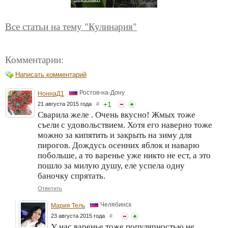
Все статьи на тему "Кулинария"
Комментарии:
Написать комментарий
Ростов-на-Дону
НоннаД1
+
1
21 августа 2015 года
#
Сварила желе . Очень вкусно! Жмых тоже
съели с удовольствием. Хотя его наверно тоже
можно за кипятить и закрыть на зиму для
пирогов. Дождусь осенних яблок и наварю
побольше, а то варенье уже никто не ест, а это
пошло за милую душу, еле успела одну
баночку спрятать.
Ответить
Челябинск
Мария Тель
23 августа 2015 года
#
У нас варенье тоже популярностью не