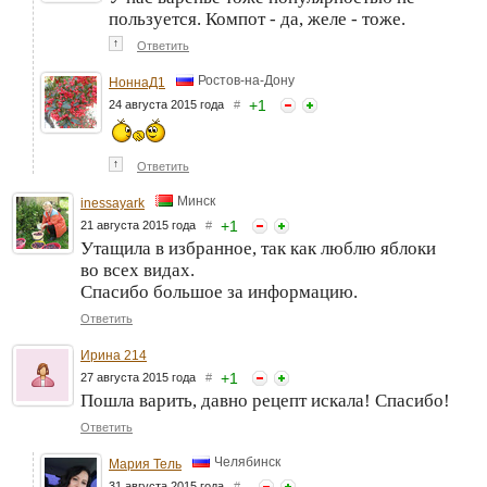
пользуется. Компот - да, желе - тоже.
↑
Ответить
Ростов-на-Дону
НоннаД1
+
1
24 августа 2015 года
#
↑
Ответить
Минск
inessayark
+
1
21 августа 2015 года
#
Утащила в избранное, так как люблю яблоки
во всех видах.
Спасибо большое за информацию.
Ответить
Ирина 214
+
1
27 августа 2015 года
#
Пошла варить, давно рецепт искала! Спасибо!
Ответить
Челябинск
Мария Тель
31 августа 2015 года
#