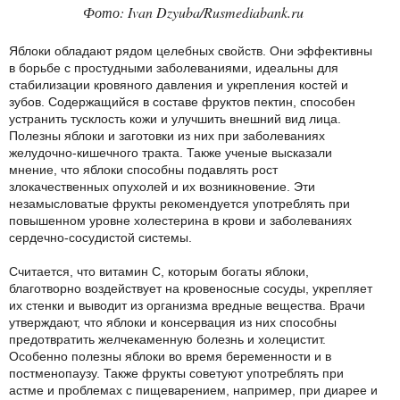
Фото: Ivan Dzyuba/Rusmediabank.ru
Яблоки обладают рядом целебных свойств. Они эффективны
в борьбе с простудными заболеваниями, идеальны для
стабилизации кровяного давления и укрепления костей и
зубов. Содержащийся в составе фруктов пектин, способен
устранить тусклость кожи и улучшить внешний вид лица.
Полезны яблоки и заготовки из них при заболеваниях
желудочно-кишечного тракта. Также ученые высказали
мнение, что яблоки способны подавлять рост
злокачественных опухолей и их возникновение. Эти
незамысловатые фрукты рекомендуется употреблять при
повышенном уровне холестерина в крови и заболеваниях
сердечно-сосудистой системы.
Считается, что витамин С, которым богаты яблоки,
благотворно воздействует на кровеносные сосуды, укрепляет
их стенки и выводит из организма вредные вещества. Врачи
утверждают, что яблоки и консервация из них способны
предотвратить желчекаменную болезнь и холецистит.
Особенно полезны яблоки во время беременности и в
постменопаузу. Также фрукты советуют употреблять при
астме и проблемах с пищеварением, например, при диарее и