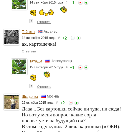
+
1
14 сентября 2015 года
#
↑
Ответить
Акранес
Тайгета
+
2
14 сентября 2015 года
#
ах, картошечка!
Ответить
Новокузнецк
ТатаДм
+
1
15 сентября 2015 года
#
↑
Ответить
Москва
Шкодочка
+
2
22 октября 2015 года
#
Дааа... Без картошки сейчас ни туда, ни сюда!
Но вот у меня вопрос: какие сорта
посоветуете на будущий год?
В этом году купила 2 вида картошки (в ОБИ).