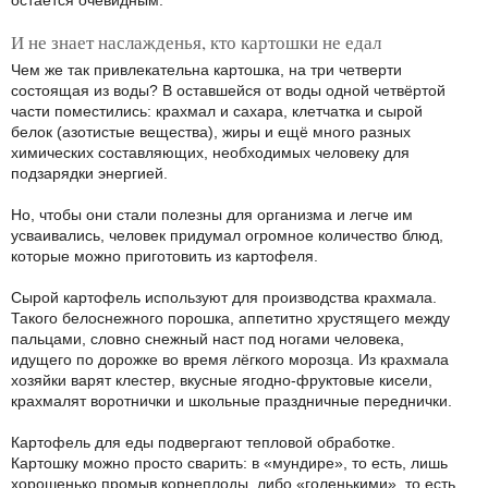
И не знает наслажденья, кто картошки не едал
Чем же так привлекательна картошка, на три четверти
состоящая из воды? В оставшейся от воды одной четвёртой
части поместились: крахмал и сахара, клетчатка и сырой
белок (азотистые вещества), жиры и ещё много разных
химических составляющих, необходимых человеку для
подзарядки энергией.
Но, чтобы они стали полезны для организма и легче им
усваивались, человек придумал огромное количество блюд,
которые можно приготовить из картофеля.
Сырой картофель используют для производства крахмала.
Такого белоснежного порошка, аппетитно хрустящего между
пальцами, словно снежный наст под ногами человека,
идущего по дорожке во время лёгкого морозца. Из крахмала
хозяйки варят клестер, вкусные ягодно-фруктовые кисели,
крахмалят воротнички и школьные праздничные переднички.
Картофель для еды подвергают тепловой обработке.
Картошку можно просто сварить: в «мундире», то есть, лишь
хорошенько промыв корнеплоды, либо «голенькими», то есть