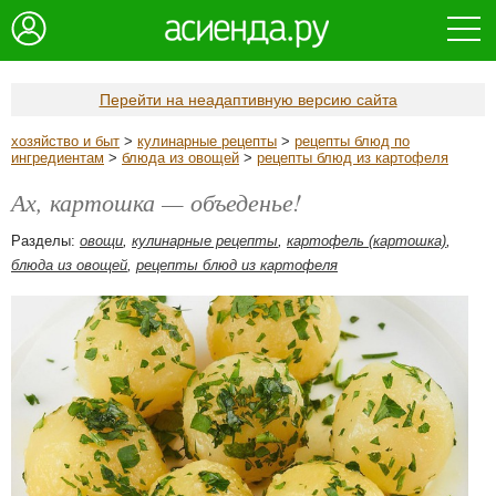
Перейти на неадаптивную версию сайта
хозяйство и быт
>
кулинарные рецепты
>
рецепты блюд по
ингредиентам
>
блюда из овощей
>
рецепты блюд из картофеля
Ах, картошка — объеденье!
Разделы:
овощи
,
кулинарные рецепты
,
картофель (картошка)
,
блюда из овощей
,
рецепты блюд из картофеля