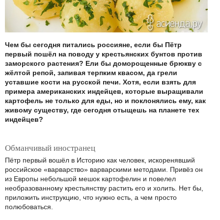
Чем бы сегодня питались россияне, если бы Пётр
первый пошёл на поводу у крестьянских бунтов против
заморского растения? Ели бы доморощенные брюкву с
жёлтой репой, запивая терпким квасом, да грели
уставшие кости на русской печи. Хотя, если взять для
примера американских индейцев, которые выращивали
картофель не только для еды, но и поклонялись ему, как
живому существу, где сегодня отыщешь на планете тех
индейцев?
Обманчивый иностранец
Пётр первый вошёл в Историю как человек, искоренявший
российское «варварство» варварскими методами. Привёз он
из Европы небольшой мешок картофелин и повелел
необразованному крестьянству растить его и холить. Нет бы,
приложить инструкцию, что нужно есть, а чем просто
полюбоваться.