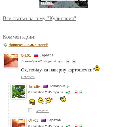
рябины
Все статьи на тему "Кулинария"
Комментарии:
Написать комментарий
Саратов
Olik01
+
2
7 сентября 2015 года
#
Ох, пойду-ка наверну картошечки!
Ответить
Новокузнецк
ТатаДм
+
2
8 сентября 2015 года
#
↑
Ответить
Саратов
Olik01
+
2
8 сентября 2015 года
#