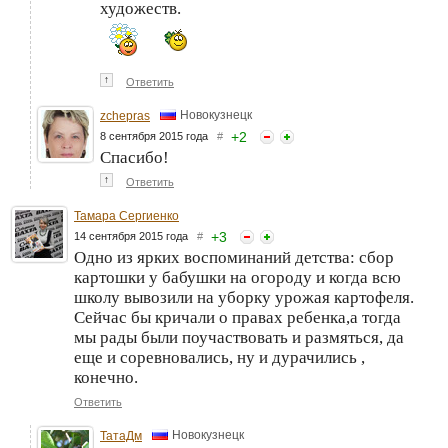
художеств.
↑
Ответить
Новокузнецк
zchepras
+
2
8 сентября 2015 года
#
Спасибо!
↑
Ответить
Тамара Сергиенко
+
3
14 сентября 2015 года
#
Одно из ярких воспоминаний детства: сбор
картошки у бабушки на огороду и когда всю
школу вывозили на уборку урожая картофеля.
Сейчас бы кричали о правах ребенка,а тогда
мы рады были поучаствовать и размяться, да
еще и соревновались, ну и дурачились ,
конечно.
Ответить
Новокузнецк
ТатаДм