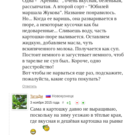
Одна - "Ареникс" , очень вкусная, беленькая,
рассыпчатая. А второй сорт - "Юбилей
маршала Жукова". Название понравилось.
Но... Когда ее варишь, она разваривается в
пюре, а некоторые кусочки как бы
недоваренные... Сливаешь воду, часть
картошки-пюре выливается. Оставляем
жидкую, добавляем масла, чуть
вскипяченного молока. Получается как суп.
Постоит немного и загустевает немного, чтоб
в тарелке не суп был.. Короче, одно
расстройство!
Вот чтобы не нарваться еще раз, подскажите,
пожалуйста, какие сорта покупать?
Ответить
Новокузнецк
ТатаДм
+
1
3 ноября 2015 года
#
Сама я картошку давно не выращиваю,
поскольку на зиму уезжаю в тёплые края,
где вкусная и дешёвая картошка на рынке