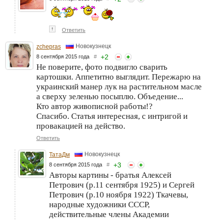
↑
Ответить
Новокузнецк
zchepras
+
2
8 сентября 2015 года
#
Не поверите, фото подвигло сварить
картошки. Аппетитно выглядит. Пережарю на
украинский манер лук на растительном масле
а сверху зеленью посыплю. Объедение...
Кто автор живописной работы!?
Спасибо. Статья интересная, с интригой и
провакацией на действо.
Ответить
Новокузнецк
ТатаДм
+
3
8 сентября 2015 года
#
Авторы картины - братья Алексей
Петрович (р.11 сентября 1925) и Сергей
Петрович (р.10 ноября 1922) Ткачевы,
народные художники СССР,
действительные члены Академии