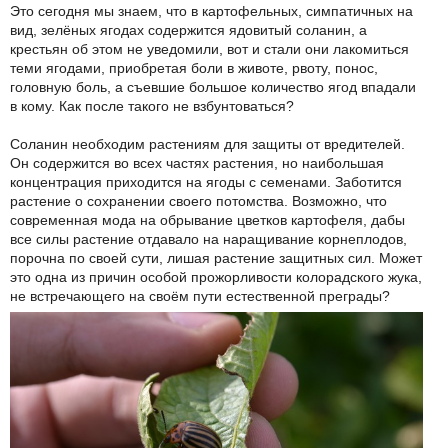
Это сегодня мы знаем, что в картофельных, симпатичных на
вид, зелёных ягодах содержится ядовитый соланин, а
крестьян об этом не уведомили, вот и стали они лакомиться
теми ягодами, приобретая боли в животе, рвоту, понос,
головную боль, а съевшие большое количество ягод впадали
в кому. Как после такого не взбунтоваться?
Соланин необходим растениям для защиты от вредителей.
Он содержится во всех частях растения, но наибольшая
концентрация приходится на ягоды с семенами. Заботится
растение о сохранении своего потомства. Возможно, что
современная мода на обрывание цветков картофеля, дабы
все силы растение отдавало на наращивание корнеплодов,
порочна по своей сути, лишая растение защитных сил. Может
это одна из причин особой прожорливости колорадского жука,
не встречающего на своём пути естественной преграды?