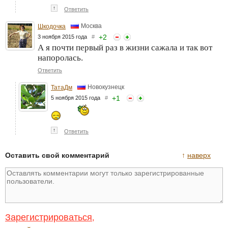
↑
Ответить
Москва
Шкодочка
+
2
3 ноября 2015 года
#
А я почти первый раз в жизни сажала и так вот
напоролась.
Ответить
Новокузнецк
ТатаДм
+
1
5 ноября 2015 года
#
↑
Ответить
Оставить свой комментарий
↑
наверх
Зарегистрироваться
,