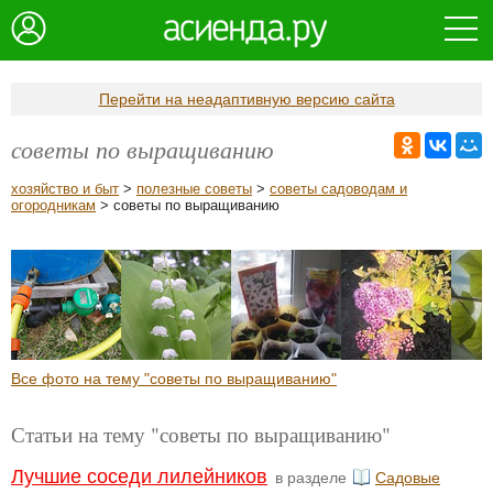
Перейти на неадаптивную версию сайта
советы по выращиванию
хозяйство и быт
>
полезные советы
>
советы садоводам и
огородникам
> советы по выращиванию
Все фото на тему "советы по выращиванию"
Статьи на тему "советы по выращиванию"
Лучшие соседи лилейников
в разделе
Садовые