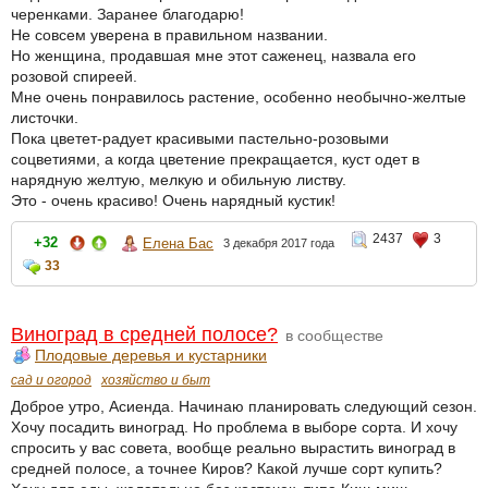
черенками. Заранее благодарю!
Не совсем уверена в правильном названии.
Но женщина, продавшая мне этот саженец, назвала его
розовой спиреей.
Мне очень понравилось растение, особенно необычно-желтые
листочки.
Пока цветет-радует красивыми пастельно-розовыми
соцветиями, а когда цветение прекращается, куст одет в
нарядную желтую, мелкую и обильную листву.
Это - очень красиво! Очень нарядный кустик!
2437
3
+32
Елена Бас
3 декабря 2017 года
33
Виноград в средней полосе?
в сообществе
Плодовые деревья и кустарники
сад и огород
хозяйство и быт
Доброе утро, Асиенда. Начинаю планировать следующий сезон.
Хочу посадить виноград. Но проблема в выборе сорта. И хочу
спросить у вас совета, вообще реально вырастить виноград в
средней полосе, а точнее Киров? Какой лучше сорт купить?