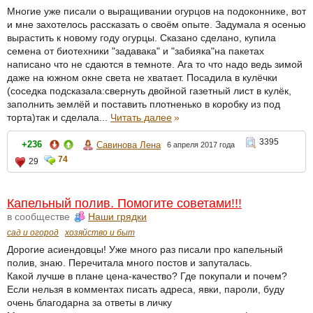
Многие уже писали о выращивании огурцов на подоконнике, вот
и мне захотелось рассказать о своём опыте. Задумала я осенью
вырастить к новому году огурцы. Сказано сделано, купила
семена от биотехники "задавака" и "забияка"на пакетах
написано что не сдаются в темноте. Ага то что надо ведь зимой
даже на южном окне света не хватает. Посадила в кулёчки
(соседка подсказала:свернуть двойной газетный лист в кулёк,
заполнить землёй и поставить плотненько в коробку из под
торта)так и сделала...
Читать далее
»
3395
+236
Савинова Лена
6 апреля 2017 года
74
29
Капельный полив. Помогите советами!!!
в сообществе
Наши грядки
сад и огород
хозяйство и быт
Дорогие асиендовцы! Уже много раз писали про капельный
полив, знаю. Перечитала много постов и запуталась.
Какой лучше в плане цена-качество? Где покупали и почем?
Если нельзя в комментах писать адреса, явки, пароли, буду
очень благодарна за ответы в личку