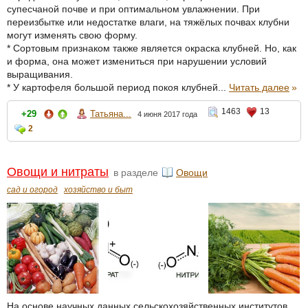
супесчаной почве и при оптимальном увлажнении. При
переизбытке или недостатке влаги, на тяжёлых почвах клубни
могут изменять свою форму.
* Сортовым признаком также является окраска клубней. Но, как
и форма, она может измениться при нарушении условий
выращивания.
* У картофеля большой период покоя клубней...
Читать далее
»
1463
13
+29
Татьяна...
4 июня 2017 года
2
Овощи и нитраты
в разделе
Овощи
сад и огород
хозяйство и быт
На основе научных данных сельскохозяйственных институтов