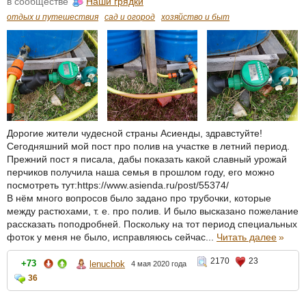
в сообществе
Наши грядки
отдых и путешествия
сад и огород
хозяйство и быт
Дорогие жители чудесной страны Асиенды, здравстуйте!
Сегодняшний мой пост про полив на участке в летний период.
Прежний пост я писала, дабы показать какой славный урожай
перчиков получила наша семья в прошлом году, его можно
посмотреть тут:https://www.asienda.ru/post/55374/
В нём много вопросов было задано про трубочки, которые
между растюхами, т. е. про полив. И было высказано пожелание
рассказать поподробней. Поскольку на тот период специальных
фоток у меня не было, исправляюсь сейчас...
Читать далее
»
2170
23
+73
lenuchok
4 мая 2020 года
36