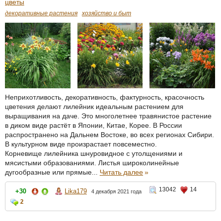
цветы
декоративные растения
хозяйство и быт
Неприхотливость, декоративность, фактурность, красочность
цветения делают лилейник идеальным растением для
выращивания на даче. Это многолетнее травянистое растение
в диком виде растёт в Японии, Китае, Корее. В России
распространено на Дальнем Востоке, во всех регионах Сибири.
В культурном виде произрастает повсеместно.
Корневище лилейника шнуровидное с утолщениями и
мясистыми образованиями. Листья широколинейные
дугообразные или прямые...
Читать далее
»
13042
14
+30
Lika179
4 декабря 2021 года
2