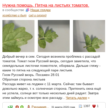
Нужна помощь. Пятна на листьях томатов.
в сообществе
Наши грядки
хозяйство и быт
сад и огород
Добрый вечер в сем. Сегодня возникла проблема с рассадой
томатов. Томат гном Русский вихрь, сегодня заметила, что
семядольные листочки пожелтели, оборвала. Дальше гляжу -
какие то пятна на следующей паре листьев.
Гном Русский вихрь. Посажен 28.01
Обратная сторона листьев
Рассада живет на лоджии с 11 марта. Сейчас там бывает
довольно жарко, т. к. солнечная сторона. Притенить окна ещё
не успела, солнце вот только несколько дней радует. Завтра
этим займусь и осмотрю всю рассаду...
Читать далее
»
1397
1
+22
Раушания...
31 марта 2020 года