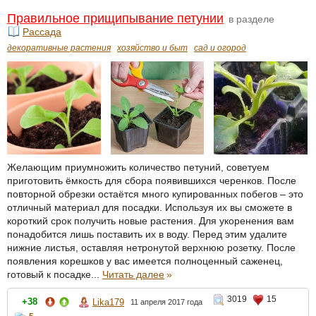
Правильное прищипывание петунии
в разделе
Рассада
декоративные растения
хозяйство и быт
сад и огород
Желающим приумножить количество петуний, советуем
приготовить ёмкость для сбора появившихся черенков. После
повторной обрезки остаётся много купированных побегов – это
отличный материал для посадки. Используя их вы сможете в
короткий срок получить новые растения. Для укоренения вам
понадобится лишь поставить их в воду. Перед этим удалите
нижние листья, оставляя нетронутой верхнюю розетку. После
появления корешков у вас имеется полноценный саженец,
готовый к посадке...
Читать далее
»
3019
15
+38
Lika179
11 апреля 2017 года