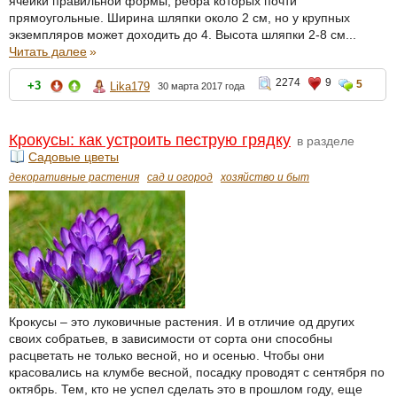
ячейки правильной формы, рёбра которых почти
прямоугольные. Ширина шляпки около 2 см, но у крупных
экземпляров может доходить до 4. Высота шляпки 2-8 см...
Читать далее
»
2274
9
5
+3
Lika179
30 марта 2017 года
Крокусы: как устроить пеструю грядку
в разделе
Садовые цветы
декоративные растения
сад и огород
хозяйство и быт
Крокусы – это луковичные растения. И в отличие од других
своих собратьев, в зависимости от сорта они способны
расцветать не только весной, но и осенью. Чтобы они
красовались на клумбе весной, посадку проводят с сентября по
октябрь. Тем, кто не успел сделать это в прошлом году, еще