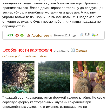
наводнение, вода стояла на даче больше месяца. Пропало
практически все. Вчера демонтировали теплицу до следующей
весны, убирали погибшие кустарники и деревья. А малину
убрали только ветки, корни не выкапывали. Мы надеемся, что
от корня возможно будут новые побеги или наши надежды не
оправдаются?
918
2
+23
Арефья это я
10 июля 2017 года
Особенности картофеля
в разделе
Овощи
сад и огород
хозяйство и быт
* Каждый сорт характеризуется формой самого клубня. Но свою
сортовую форму картофельный клубень сохраняет при
определённых условиях, а именно, выращивание на