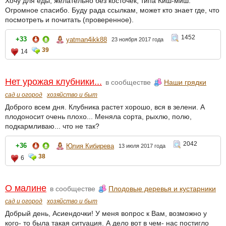
Хочу для еды, желательно без косточек, типа Киш-миш.
Огромное спасибо. Буду рада ссылкам, может кто знает где, что
посмотреть и почитать (проверенное).
1452
+33
yatman4ikk88
23 ноября 2017 года
39
14
Нет урожая клубники...
в сообществе
Наши грядки
сад и огород
хозяйство и быт
Доброго всем дня. Клубника растет хорошо, вся в зелени. А
плодоносит очень плохо... Меняла сорта, рыхлю, полю,
подкармливаю... что не так?
2042
+36
Юлия Кибирева
13 июля 2017 года
38
6
О малине
в сообществе
Плодовые деревья и кустарники
сад и огород
хозяйство и быт
Добрый день, Асиендочки! У меня вопрос к Вам, возможно у
кого- то была такая ситуация. А дело вот в чем- нас постигло