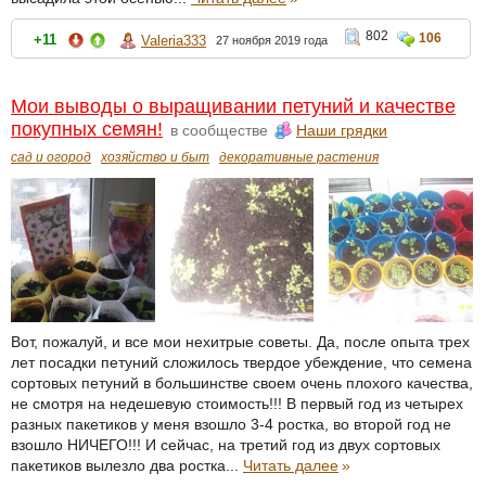
802
106
+11
Valeria333
27 ноября 2019 года
Мои выводы о выращивании петуний и качестве
покупных семян!
в сообществе
Наши грядки
сад и огород
хозяйство и быт
декоративные растения
Вот, пожалуй, и все мои нехитрые советы. Да, после опыта трех
лет посадки петуний сложилось твердое убеждение, что семена
сортовых петуний в большинстве своем очень плохого качества,
не смотря на недешевую стоимость!!! В первый год из четырех
разных пакетиков у меня взошло 3-4 ростка, во второй год не
взошло НИЧЕГО!!! И сейчас, на третий год из двух сортовых
пакетиков вылезло два ростка...
Читать далее
»