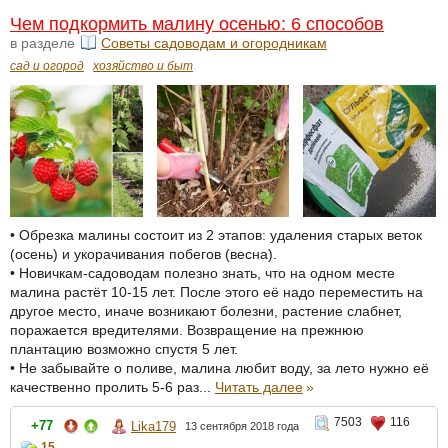
Чем подкормить малину осенью: 6 способов
в разделе
Советы садоводам и огородникам
сад и огород
хозяйство и быт
• Обрезка малины состоит из 2 этапов: удаления старых веток
(осень) и укорачивания побегов (весна).
• Новичкам-садоводам полезно знать, что на одном месте
малина растёт 10-15 лет. После этого её надо переместить на
другое место, иначе возникают болезни, растение слабнет,
поражается вредителями. Возвращение на прежнюю
плантацию возможно спустя 5 лет.
• Не забывайте о поливе, малина любит воду, за лето нужно её
качественно пролить 5-6 раз...
Читать далее
»
7503
116
+77
Lika179
13 сентября 2018 года
15