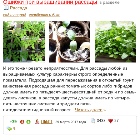
Ошибки при выращивании рассады
в разделе
Рассада
сад и огород
хозяйство и быт
И это тоже чревато неприятностями. Для рассады любой из
выращиваемых культур характерны строго определенные
показатели. Подходящая для пересаживания в открытый грунт
качественная рассада ранних томатных сортов либо гибридов
должна иметь по пятьдесят-шестьдесят дней от роду и по семь-
девять листиков, а рассада капусты должна иметь по четыре-
пять настоящих листиков и тридцати пяти-
пятидесятипятидневный возраст...
Читать далее
»
3438
27
+39
Olik01
29 марта 2017 года
4