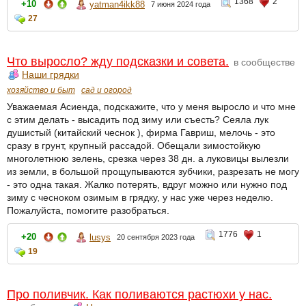
1368
2
+10
yatman4ikk88
7 июня 2024 года
27
Что выросло? жду подсказки и совета.
в сообществе
Наши грядки
хозяйство и быт
сад и огород
Уважаемая Асиенда, подскажите, что у меня выросло и что мне
с этим делать - высадить под зиму или съесть? Сеяла лук
душистый (китайский чеснок ), фирма Гавриш, мелочь - это
сразу в грунт, крупный рассадой. Обещали зимостойкую
многолетнюю зелень, срезка через 38 дн. а луковицы вылезли
из земли, в большой прощупываются зубчики, разрезать не могу
- это одна такая. Жалко потерять, вдруг можно или нужно под
зиму с чесноком озимым в грядку, у нас уже через неделю.
Пожалуйста, помогите разобраться.
1776
1
+20
lusys
20 сентября 2023 года
19
Про поливчик. Как поливаются растюхи у нас.