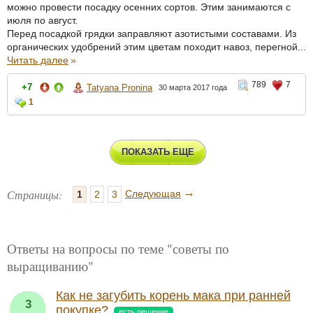
можно провести посадку осенних сортов. Этим занимаются с
июля по август.
Перед посадкой грядки заправляют азотистыми составами. Из
органических удобрений этим цветам походит навоз, перегной...
Читать далее
»
789
7
+7
Tatyana Pronina
30 марта 2017 года
1
ПОКАЗАТЬ ЕЩЕ
→
Страницы:
Следующая
1
2
3
Ответы на вопросы по теме "советы по
выращиванию"
Как не загубить корень мака при ранней
3
покупке?
есть решение