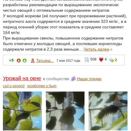
разработаны рекомендации по выращиванию экологически
чистых овощей с оптимальным содержанием нитратов.
У молодой моркови (её получают при прореживании растений),
нитратного азота содержится в среднем значении 323 мг/кг., а в
период осенней уборки этот показатель в среднем составляет
164 мг/кг.
При выращивании свеклы, повышенное содержание нитратов
было отмечено у молодых овощей, а поспевшие корнеплоды
содержали нитратов в 2,3 раза меньше...
Читать далее
»
508
4
2
+9
Татьяна...
7 мая 2017 года
Урожай на окне
в сообществе
Наши грядки
сад и огород
хозяйство и быт