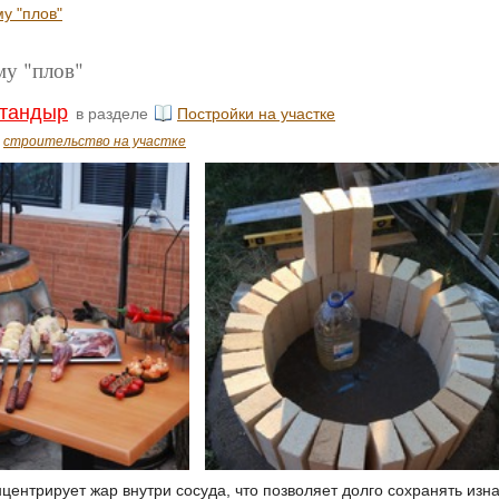
у "плов"
му "плов"
 тандыр
в разделе
Постройки на участке
строительство на участке
нцентрирует жар внутри сосуда, что позволяет долго сохранять из