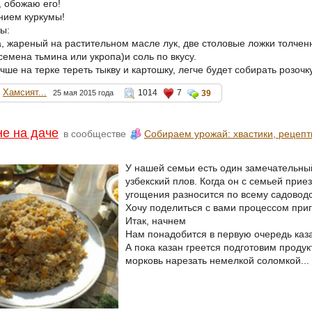
, обожаю его!
нием куркумы!
ы:
а, жареный на растительном масле лук, две столовые ложки толчен
емена тьмина или укропа)и соль по вкусу.
ше на терке тереть тыкву и картошку, легче будет собирать розочку
Хамсият...
1014
7
25 мая 2015 года
39
не на даче
в сообществе
Собираем урожай: хвастики, рецепт
У нашей семьи есть один замечательный
узбекский плов. Когда он с семьей приез
угощения разносится по всему садоводс
Хочу поделиться с вами процессом приг
Итак, начнем
Нам понадобится в первую очередь каза
А пока казан греется подготовим продук
морковь нарезать немелкой соломкой...