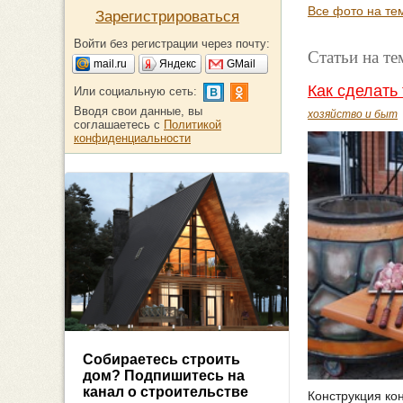
Все фото на тем
Зарегистрироваться
Войти без регистрации через почту:
Статьи на те
mail.ru
Яндекс
GMail
Как сделать
Или социальную сеть:
Вводя свои данные, вы
хозяйство и быт
соглашаетесь с
Политикой
конфиденциальности
Собираетесь строить
дом? Подпишитесь на
канал о строительстве
Конструкция ко