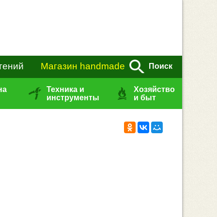
тений
Магазин handmade
Поиск
на
Техника и
Хозяйство
инструменты
и быт