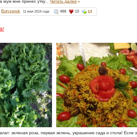
а муж мне принес утку...
Читать далее
»
Butyzenok
488
10
11 мая 2016 года
13
а!
алат: зеленая роза, первая зелень, украшение сада и стола! Если э