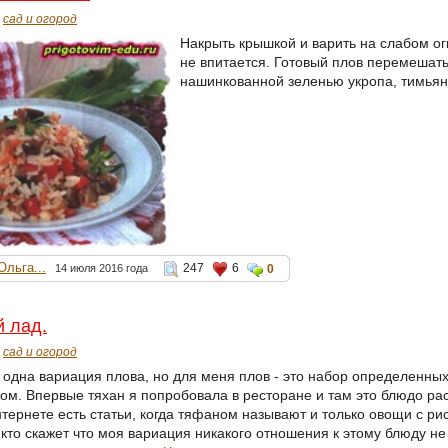
сад и огород
Накрыть крышкой и варить на слабом ог
не впитается. Готовый плов перемешать
нашинкованной зеленью укропа, тимьян
Ольга...
247
6
14 июля 2016 года
0
й лад.
сад и огород
е одна вариация плова, но для меня плов - это набор определенных
аном. Впервые тяхан я попробовала в ресторане и там это блюдо 
тернете есть статьи, когда тяфаном называют и только овощи с ри
 кто скажет что моя вариация никакого отношения к этому блюду не