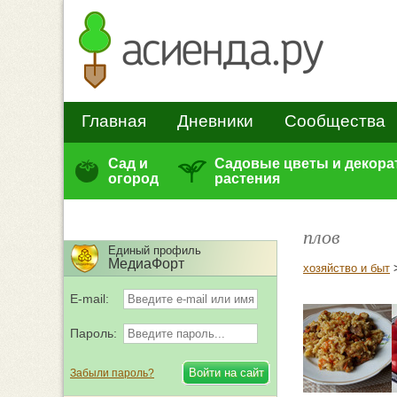
Главная
Дневники
Сообщества
Сад и
Садовые цветы и декор
огород
растения
плов
Единый профиль
МедиаФорт
хозяйство и быт
E-mail:
Пароль:
Забыли пароль?