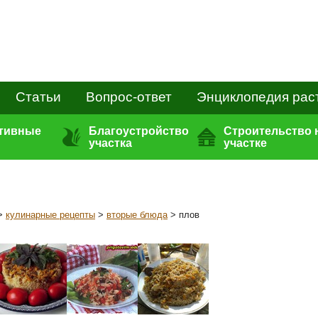
Статьи
Вопрос-ответ
Энциклопедия рас
ативные
Благоустройство
Строительство 
участка
участке
>
кулинарные рецепты
>
вторые блюда
> плов