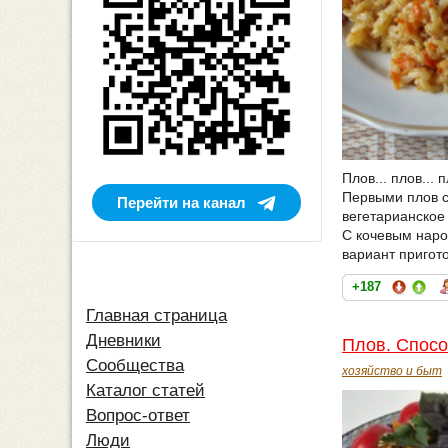
Плов... плов...
Первыми плов ст
Перейти на канал
вегетарианское
С кочевым наро
вариант пригот
+187
Главная страница
Дневники
Плов. Спосо
Сообщества
хозяйство и быт
Каталог статей
Вопрос-ответ
Люди