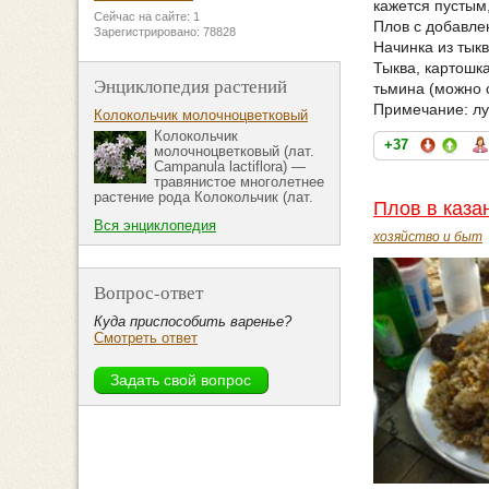
кажется пустым
Сейчас на сайте: 1
Плов с добавле
Зарегистрировано: 78828
Начинка из тыкв
Тыква, картошк
Энциклопедия растений
тьмина (можно с
Примечание: луч
Колокольчик молочноцветковый
Колокольчик
+37
молочноцветковый (лат.
Campanula lactiflora) —
травянистое многолетнее
растение рода Колокольчик (лат.
Плов в каза
Вся энциклопедия
хозяйство и быт
Вопрос-ответ
Куда приспособить варенье?
Смотреть ответ