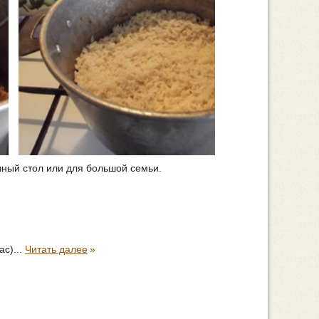
чный стол или для большой семьи.
с)...
Читать далее
»