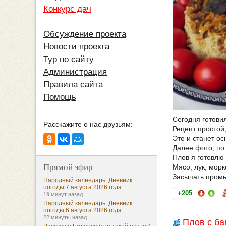
Конкурс дач
Обсуждение проекта
Новости проекта
Тур по сайту
Администрация
Правила сайта
Помощь
Сегодня готови
Расскажите о нас друзьям:
Рецепт простой,
Это и станет о
Далее фото, по 
Плов я готовлю 
Прямой эфир
Мясо, лук, морк
Засыпать промы
Народный календарь. Дневник
погоды 7 августа 2026 года
+205
19 минут назад
Народный календарь. Дневник
погоды 6 августа 2026 года
22 минуты назад
Плов с б