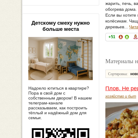
жарить, печь, в
обогрева дома.
Если вы хотите
колёсикам. Чащ
Детскому смеху нужно
деревьев...
Чит
больше места
+51
Материалы н
Сортировка:
нов
Плов. Не ре
Надоело ютиться в квартире?
Пора в свой дом с
хозяйство и быт
собственным двором! В нашем
телеграм-канале
рассказываем, как построить
тёплый и надёжный дом для
семьи.