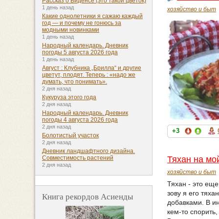
Рассказ о Биденсе (это такой цветок)
1 день назад
хозяйство и быт
Какие однолетники я сажаю каждый
год — и почему не гонюсь за
модными новинками
1 день назад
Народный календарь. Дневник
погоды 5 августа 2026 года
1 день назад
Август : Клубника „Брилла“ и другие
цветут, плодят. Теперь : «надо же
думать, что понимать».
2 дня назад
Кукуруза этого года
2 дня назад
Народный календарь. Дневник
погоды 4 августа 2026 года
2 дня назад
+3
Болотистый участок
2 дня назад
Дневник ландшафтного дизайна.
Совместимость растений
Тяхан на мо
2 дня назад
хозяйство и быт
Тяхан - это ещ
зову я его тях
Книга рекордов Асиенды
добавками. В ин
кем-то спорить,