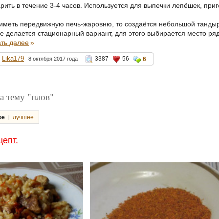
арить в течение 3-4 часов. Используется для выпечки лепёшек, пр
 иметь передвижную печь-жаровню, то создаётся небольшой тандыр
е делается стационарный вариант, для этого выбирается место ряд
ать далее
»
Lika179
3387
56
8 октября 2017 года
6
а тему "плов"
|
ое
лучшее
цепт.