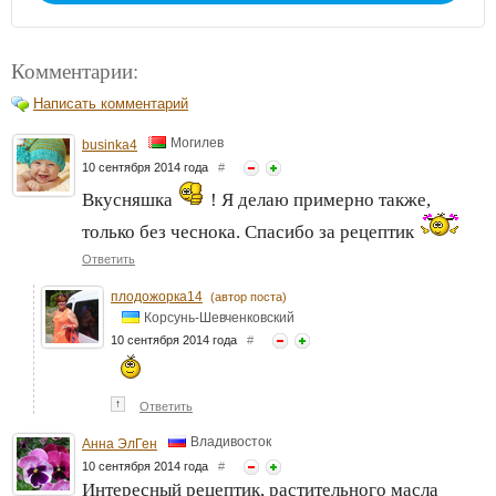
Комментарии:
Написать комментарий
Могилев
businka4
10 сентября 2014 года
#
Вкусняшка
! Я делаю примерно также,
только без чеснока. Спасибо за рецептик
Ответить
плодожорка14
(автор поста)
Корсунь-Шевченковский
10 сентября 2014 года
#
↑
Ответить
Владивосток
Анна ЭлГен
10 сентября 2014 года
#
Интересный рецептик, растительного масла