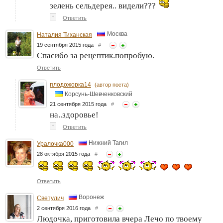
зелень сельдерея.. видели???
↑
Ответить
Москва
Наталия Тиханская
19 сентября 2015 года
#
Спасибо за рецептик.попробую.
Ответить
плодожорка14
(автор поста)
Корсунь-Шевченковский
21 сентября 2015 года
#
на..здоровье!
↑
Ответить
Нижний Тагил
Уралочка000
28 октября 2015 года
#
Ответить
Воронеж
Светулич
2 сентября 2016 года
#
Людочка, приготовила вчера Лечо по твоему