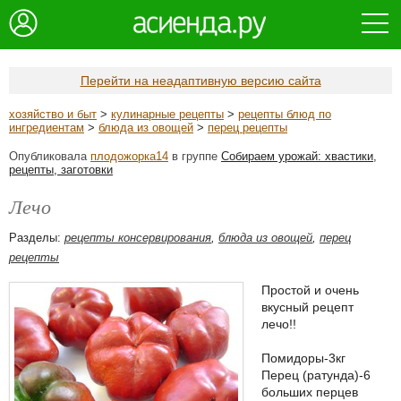
Перейти на неадаптивную версию сайта
хозяйство и быт
>
кулинарные рецепты
>
рецепты блюд по
ингредиентам
>
блюда из овощей
>
перец рецепты
Опубликовала
плодожорка14
в группе
Собираем урожай: хвастики,
рецепты, заготовки
Лечо
Разделы:
рецепты консервирования
,
блюда из овощей
,
перец
рецепты
Простой и очень
вкусный рецепт
лечо!!
Помидоры-3кг
Перец (ратунда)-6
больших перцев