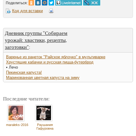
Поделиться:
Код для вставки
Дневник группы "Собираем
урожай: хвастики, рецепты,
заготовки"
:
Варенье из ранеток "Райское яблочко" в мультиварке
Хрустящие кабачки и русская пицца-бутерброд
• Лечо
Пекинская капуста!
Маринованная цветная капуста на зиму
Последние читатели:
maraleks-2016
Раушания
Гафуровна