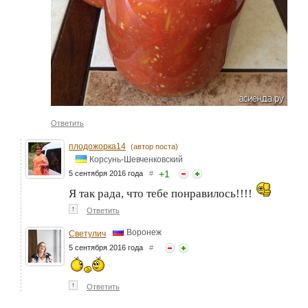
Ответить
плодожорка14
(автор поста)
Корсунь-Шевченковский
+
1
5 сентября 2016 года
#
Я так рада, что тебе понравилось!!!!
↑
Ответить
Воронеж
Светулич
5 сентября 2016 года
#
↑
Ответить