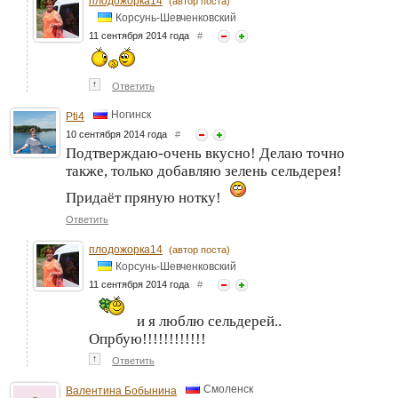
плодожорка14
(автор поста)
Корсунь-Шевченковский
11 сентября 2014 года
#
↑
Ответить
Ногинск
Pti4
10 сентября 2014 года
#
Подтверждаю-очень вкусно! Делаю точно
также, только добавляю зелень сельдерея!
Придаёт пряную нотку!
Ответить
плодожорка14
(автор поста)
Корсунь-Шевченковский
11 сентября 2014 года
#
и я люблю сельдерей..
Опрбую!!!!!!!!!!!!
↑
Ответить
Смоленск
Валентина Бобынина