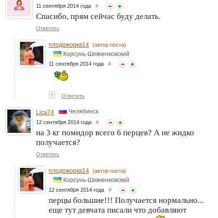
11 сентября 2014 года
#
Спасибо, прям сейчас буду делать.
Ответить
плодожорка14
(автор поста)
Корсунь-Шевченковский
11 сентября 2014 года
#
↑
Ответить
Челябинск
Lica74
12 сентября 2014 года
#
на 3 кг помидор всего 6 перцев? А не жидко
получается?
Ответить
плодожорка14
(автор поста)
Корсунь-Шевченковский
12 сентября 2014 года
#
перцы большие!!! Получается нормально...
еще тут девчата писали что добавляют