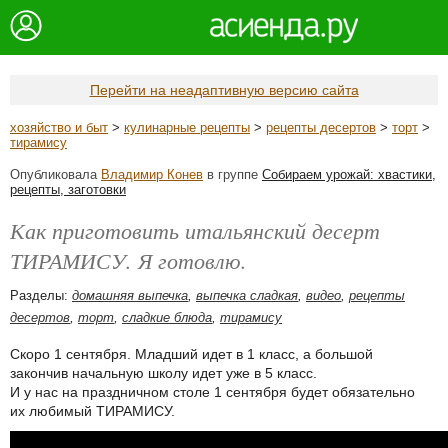
Перейти на неадаптивную версию сайта
хозяйство и быт
>
кулинарные рецепты
>
рецепты десертов
>
торт
>
тирамису
Опубликовала
Владимир Конев
в группе
Собираем урожай: хвастики,
рецепты, заготовки
Как приготовить итальянский десерт
ТИРАМИСУ. Я готовлю.
Разделы:
домашняя выпечка
,
выпечка сладкая
,
видео
,
рецепты
десертов
,
торт
,
сладкие блюда
,
тирамису
Скоро 1 сентября. Младший идет в 1 класс, а большой
закончив начальную школу идет уже в 5 класс.
И у нас на праздничном столе 1 сентября будет обязательно
их любимый ТИРАМИСУ.