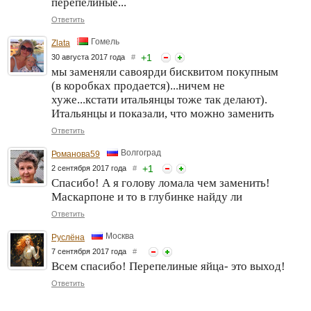
перепелиные...
Ответить
Гомель
Zlata
+
1
30 августа 2017 года
#
мы заменяли савоярди бисквитом покупным
(в коробках продается)...ничем не
хуже...кстати итальянцы тоже так делают).
Итальянцы и показали, что можно заменить
Ответить
Волгоград
Романова59
+
1
2 сентября 2017 года
#
Спасибо! А я голову ломала чем заменить!
Маскарпоне и то в глубинке найду ли
Ответить
Москва
Руслёна
7 сентября 2017 года
#
Всем спасибо! Перепелиные яйца- это выход!
Ответить