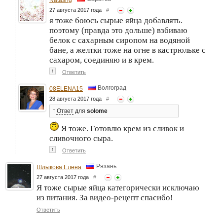
27 августа 2017 года
#
я тоже боюсь сырые яйца добавлять.
поэтому (правда это дольше) взбиваю
белок с сахарным сиропом на водяной
бане, а желтки тоже на огне в кастрюльке с
сахаром, соединяю и в крем.
↑
Ответить
Волгоград
08ELENA15
28 августа 2017 года
#
↑
Ответ
для
solome
Я тоже. Готовлю крем из сливок и
сливочного сыра.
↑
Ответить
Рязань
Шлыкова Елена
27 августа 2017 года
#
Я тоже сырые яйца категорически исключаю
из питания. За видео-рецепт спасибо!
Ответить