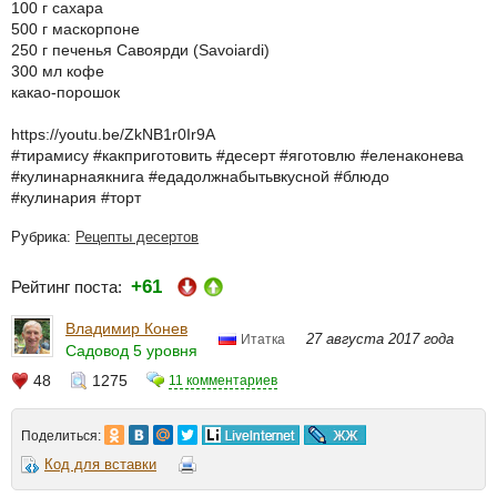
100 г сахара
500 г маскорпоне
250 г печенья Савоярди (Savoiardi)
300 мл кофе
какао-порошок
https://youtu.be/ZkNB1r0Ir9A
#тирамису #какприготовить #десерт #яготовлю #еленаконева
#кулинарнаякнига #едадолжнабытьвкусной #блюдо
#кулинария #торт
Рубрика:
Рецепты десертов
+61
Рейтинг поста:
Владимир Конев
27 августа 2017 года
Итатка
Садовод 5 уровня
48
1275
11 комментариев
Поделиться:
Код для вставки