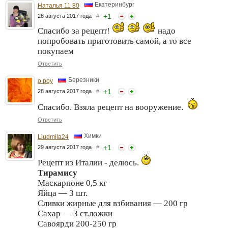
Екатеринбург
Наталья 11 80
+
1
28 августа 2017 года
#
Спасибо за рецепт!
надо
попробовать приготовить самой, а то все
покупаем
Ответить
Березники
o poy
+
1
28 августа 2017 года
#
Спасибо. Взяла рецепт на вооружение.
Ответить
Химки
Liudmila24
+
1
29 августа 2017 года
#
Рецепт из Италии - делюсь.
Тирамису
Маскарпоне 0,5 кг
Яйца — 3 шт.
Сливки жирные для взбивания — 200 гр
Сахар — 3 ст.ложки
Савоярди 200-250 гр