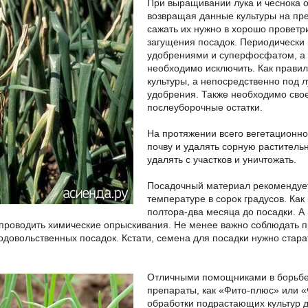
При выращивании лука и чеснока о
возвращая данные культуры на пре
сажать их нужно в хорошо проветр
загущения посадок. Периодически
удобрениями и суперфосфатом, а в
необходимо исключить. Как прави
культуры, а непосредственно под 
удобрения. Также необходимо свое
послеуборочные остатки.
На протяжении всего вегетационно
почву и удалять сорную раститель
удалять с участков и уничтожать.
Посадочный материал рекомендует
температуре в сорок градусов. Как
полтора-два месяца до посадки. А
проводить химические опрыскивания. Не менее важно соблюдать 
одовольственных посадок. Кстати, семена для посадки нужно стара
Отличными помощниками в борьбе с
препараты, как «Фито-плюс» или «
обработки подрастающих культур 