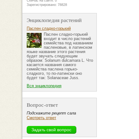
Сейчас на сайте: 0
Зарегистрировано: 78828
Энциклопедия растений
Паслен сладко-горький
Паслен сладко-горький
входит в число растений
семейства под названием
пасленовые, в латинском
языке название этого растения
будет звучать следующим
образом: Solanum dulcamara L. Что
касается названия самого
семейства паслена горько-
сладкого, то по-латински оно
будет так: Solanaceae Juss.
Вся энциклопедия
Вопрос-ответ
Подскажите рецепт сала
Смотреть ответ