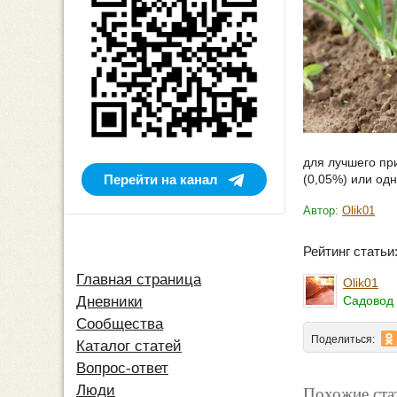
для лучшего пр
Перейти на канал
(0,05%) или од
Автор:
Olik01
Рейтинг стать
Главная страница
Olik01
Садовод 
Дневники
Сообщества
Поделиться:
Каталог статей
Вопрос-ответ
Похожие ста
Люди