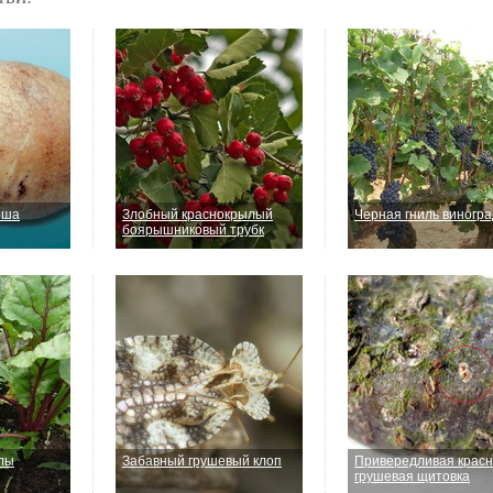
рша
Злобный краснокрылый
Черная гниль виногр
боярышниковый трубк
лы
Забавный грушевый клоп
Привередливая крас
грушевая щитовка