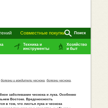
тений
Совместные покупки
Поиск
на
Техника и
Хозяйство
инструменты
и быт
,
болезни и вредители чеснока
,
болезни чеснока
,
бное заболевание чеснока и лука. Особенно
альнем Востоке. Вредоносность
ся в том, что листья лука и чеснока