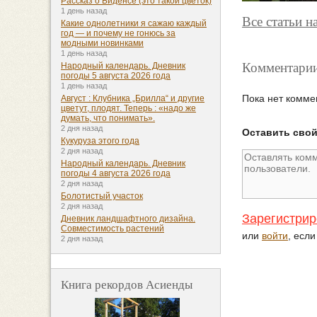
Рассказ о Биденсе (это такой цветок)
1 день назад
Все статьи н
Какие однолетники я сажаю каждый
год — и почему не гонюсь за
модными новинками
1 день назад
Комментарии
Народный календарь. Дневник
погоды 5 августа 2026 года
1 день назад
Пока нет комме
Август : Клубника „Брилла“ и другие
цветут, плодят. Теперь : «надо же
думать, что понимать».
2 дня назад
Оставить сво
Кукуруза этого года
2 дня назад
Народный календарь. Дневник
погоды 4 августа 2026 года
2 дня назад
Болотистый участок
2 дня назад
Зарегистрир
Дневник ландшафтного дизайна.
Совместимость растений
или
войти
, есл
2 дня назад
Книга рекордов Асиенды