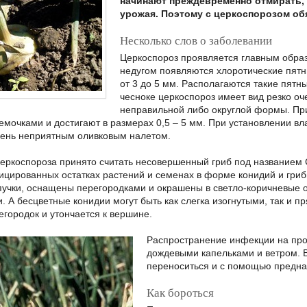
начинают преждевременно отмирать, 
урожая. Поэтому с церкоспорозом об
Несколько слов о заболевании
Церкоспороз проявляется главным образ
недугом появляются хлоротические пятн
от 3 до 5 мм. Располагаются такие пятн
чесноке церкоспороз имеет вид резко о
неправильной либо округлой формы. Пр
емочками и достигают в размерах 0,5 – 5 мм. При установлении 
ень неприятным оливковым налетом.
еркоспороза принято считать несовершенный гриб под названием C
ицированных остатках растений и семенах в форме конидий и гри
учки, оснащены перегородками и окрашены в светло-коричневые от
 А бесцветные конидии могут быть как слегка изогнутыми, так и п
егородок и утончается к вершине.
Распространение инфекции на про
дождевыми капельками и ветром. 
переноситься и с помощью предна
Как бороться