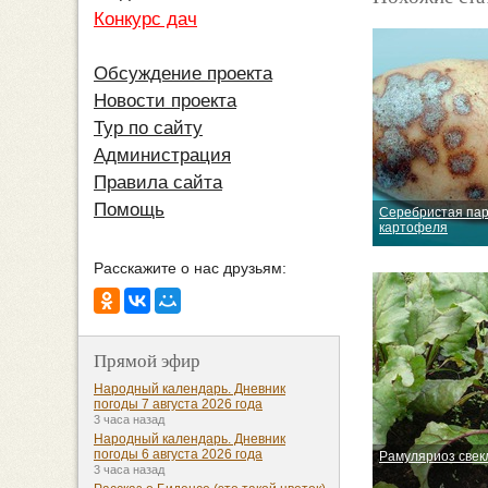
Конкурс дач
Обсуждение проекта
Новости проекта
Тур по сайту
Администрация
Правила сайта
Помощь
Серебристая па
картофеля
Расскажите о нас друзьям:
Прямой эфир
Народный календарь. Дневник
погоды 7 августа 2026 года
3 часа назад
Народный календарь. Дневник
погоды 6 августа 2026 года
Рамуляриоз свек
3 часа назад