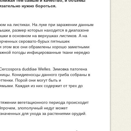
снижая тем самым и качество, и объемы
язательно нужно бороться.
ом на листиках. На луке при заражении данным
ышки, размер которых находится в диапазоне
ышки в основном на верхушках листиков. А на
черченных серовато-бурых пятнышек
и этом все они обрамлены хорошо заметными
влажной погоды инфицированные ткани нередко
ercospora duddiae Welles. Зимовка патогена
бницы. Конидиеносцы данного гриба собраны в
тенки. Порой они могут быть и
рямыми. Каждая из них содержит от трех до
тяжении вегетационного периода происходит
Впрочем, злополучный недуг может
значенных для ухода за растениями орудий.