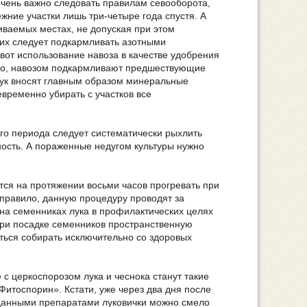
чень важно следовать правилам севооборота,
жние участки лишь три-четыре года спустя. А
иваемых местах, не допуская при этом
 их следует подкармливать азотными
от использование навоза в качестве удобрения
ло, навозом подкармливают предшествующие
лук вносят главным образом минеральные
временно убирать с участков все
го периода следует систематически рыхлить
ность. А пораженные недугом культуры нужно
ся на протяжении восьми часов прогревать при
 правило, данную процедуру проводят за
 на семенниках лука в профилактических целях
при посадке семенников пространственную
ться собирать исключительно со здоровых
 церкоспорозом лука и чеснока станут такие
Фитоспорин». Кстати, уже через два дня после
данными препаратами луковички можно смело