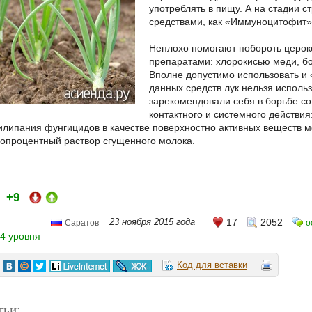
употреблять в пищу. А на стадии 
средствами, как «Иммуноцитофит»,
Неплохо помогают побороть церо
препаратами: хлорокисью меди, б
Вполне допустимо использовать и
данных средств лук нельзя исполь
зарекомендовали себя в борьбе с
контактного и системного действия
илипания фунгицидов в качестве поверхностно активных веществ м
нопроцентный раствор сгущенного молока.
+9
и:
23 ноября 2015 года
17
2052
о
Саратов
4 уровня
Код для вставки
тьи: