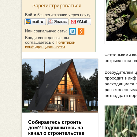
Зарегистрироваться
Войти без регистрации через почту:
mail.ru
Яндекс
GMail
Или социальную сеть:
Вводя свои данные, вы
соглашаетесь с
Политикой
конфиденциальности
желтенькими ка
покрываются оч
Возбудителем ц
проходит в инф
расходящиеся п
разветвленными.
пятнадцати пер
Собираетесь строить
дом? Подпишитесь на
канал о строительстве