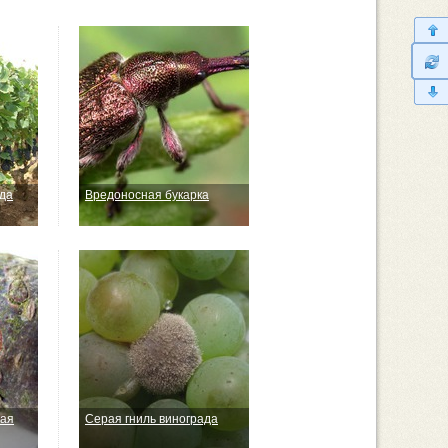
ада
Вредоносная букарка
ная
Серая гниль винограда