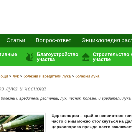
Статьи
Вопрос-ответ
Энциклопедия рас
ативные
Благоустройство
Строительство 
участка
участке
вощи
>
лук
>
болезни и вредители лука
>
болезни лука
з лука и чеснока
,
болезни и вредители растений
,
лук
,
чеснок
,
болезни и вредители лука
Церкоспороз – крайне неприятное гри
часто с ним можно столкнуться на Д
церкоспороза прежде всего заключает