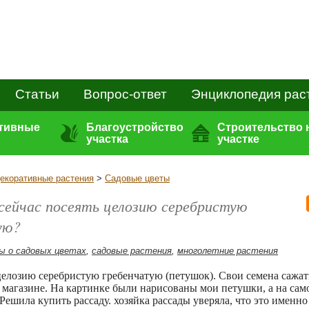
Статьи
Вопрос-ответ
Энциклопедия рас
ативные
Благоустройство
Строительство 
участка
участке
екоративные растения
>
Садовые цветы
сейчас посеять целозию серебристую
ую?
ы о садовых цветах
,
садовые растения
,
многолетние растения
елозию серебристую гребенчатую (петушок). Свои семена сажат
в магазине. На картинке были нарисованы мои петушки, а на само
 Решила купить рассаду. хозяйка рассады уверяла, что это именно 