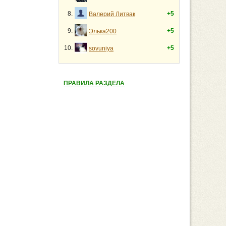
8.
+5
Валерий Литвак
9.
+5
Элька200
10.
+5
sovuniya
ПРАВИЛА РАЗДЕЛА