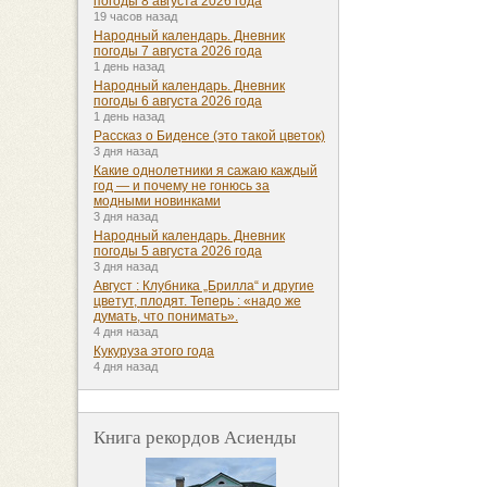
погоды 8 августа 2026 года
19 часов назад
Народный календарь. Дневник
погоды 7 августа 2026 года
1 день назад
Народный календарь. Дневник
погоды 6 августа 2026 года
1 день назад
Рассказ о Биденсе (это такой цветок)
3 дня назад
Какие однолетники я сажаю каждый
год — и почему не гонюсь за
модными новинками
3 дня назад
Народный календарь. Дневник
погоды 5 августа 2026 года
3 дня назад
Август : Клубника „Брилла“ и другие
цветут, плодят. Теперь : «надо же
думать, что понимать».
4 дня назад
Кукуруза этого года
4 дня назад
Книга рекордов Асиенды