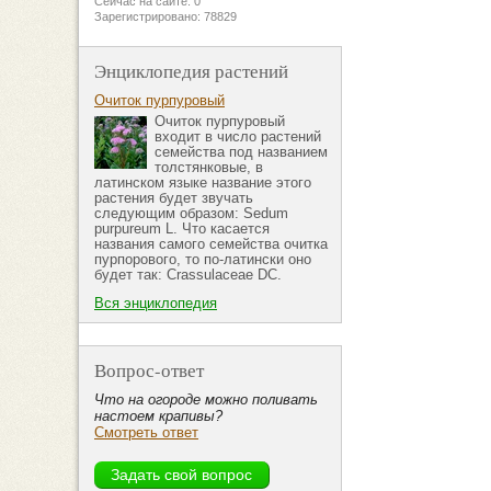
Сейчас на сайте: 0
Зарегистрировано: 78829
Энциклопедия растений
Очиток пурпуровый
Очиток пурпуровый
входит в число растений
семейства под названием
толстянковые, в
латинском языке название этого
растения будет звучать
следующим образом: Sedum
purpureum L. Что касается
названия самого семейства очитка
пурпорового, то по-латински оно
будет так: Crassulaceae DC.
Вся энциклопедия
Вопрос-ответ
Что на огороде можно поливать
настоем крапивы?
Смотреть ответ