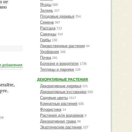
о не
Ягоды
588
озию
Зелень
207
Плодовые деревья
754
Семена
397
Рассада
713
Саженцы
310
Грибы
130
Лекарственные растения
84
Удобрения
345
Почва
281
Болезни и вредители
1736
и добавления
Теплицы и парники
128
ДЕКОРАТИВНЫЕ РАСТЕНИЯ
итайте,
Декоративные деревья
221
рте.
Декоративные кустарники
569
Садовые цветы
1517
Комнатные растения
636
Флористика
14
Растения для водоемов
9
тов
Декоративная трава
86
Экзотические растения
107