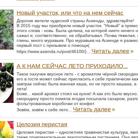
Новый участок, или что на нем сейчас
Дорогие жители чудесной страны Асиенды, здравствуйте!
В 2015 году мы приобрели новый участок. "Новый" в прям
этого слова - новь. Была целина, на которой никто ничего 
сажал и, соответственно, не обрабатывал. Почва тяжелая,
глины, много муравьев. Про муравьев на Асиенде я разме
первый пост с призывом о помощи(
Читать далее
»
https://www.asienda.ru/post/46100/)...
А К НАМ СЕЙЧАС ЛЕТО ПРИХОДИЛО...
Такое пахучее вкусное лето - с ароматом чёрной смородин
его в гости может сейчас пригласить к себе практически к
завтрак сейчас была манная каша, но не просто кашааа, а
лета!
Боже... какой аромат стоял на кухне! А как это было вкусно.
смородину просто помяла ягодки посыпала сахаром, разл
фольгтрованные коробочки от конфет.
Читать далее
»
Зовём, зовём к себе лето...
Целозия перистая
Целозия перистая – однолетняя травянистая культура, я
также привлекательным декоративным растением. Она яв