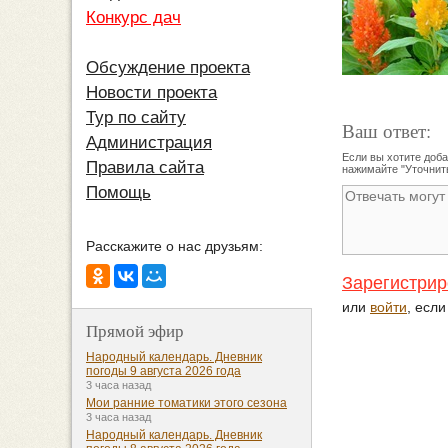
Конкурс дач
Обсуждение проекта
Новости проекта
Тур по сайту
Ваш ответ:
Администрация
Если вы хотите доба
Правила сайта
нажимайте "Уточнить
Помощь
Расскажите о нас друзьям:
Зарегистрир
или
войти
, есл
Прямой эфир
Народный календарь. Дневник
погоды 9 августа 2026 года
3 часа назад
Мои ранние томатики этого сезона
3 часа назад
Народный календарь. Дневник