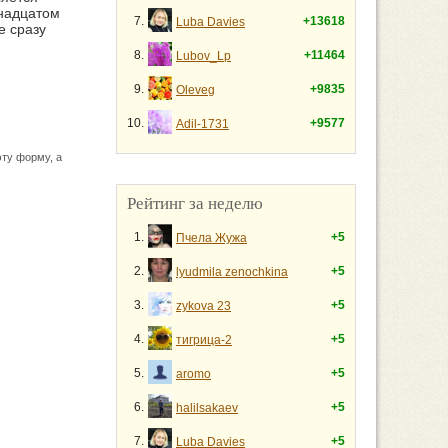
тнадцатом
7.
+13618
Luba Davies
е сразу
8.
+11464
Lubov_Lp
9.
+9835
Oleveg
10.
+9577
Adil-1731
ту форму, а
Рейтинг за неделю
1.
+5
Пчела Жужа
2.
+5
lyudmila zenochkina
3.
+5
zykova 23
4.
+5
тигрица-2
5.
+5
aromo
6.
+5
halilsakaev
7.
+5
Luba Davies