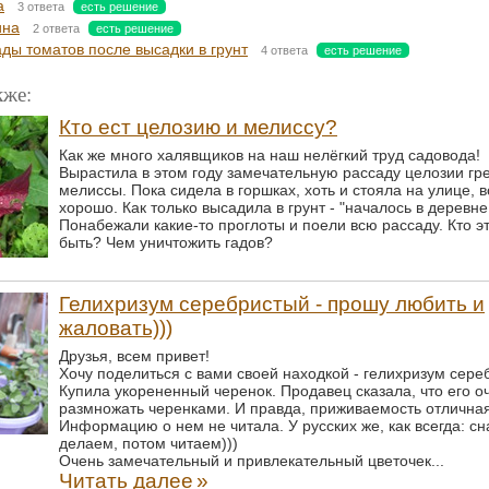
а
3 ответа
есть решение
ина
2 ответа
есть решение
ды томатов после высадки в грунт
4 ответа
есть решение
кже:
Кто ест целозию и мелиссу?
Как же много халявщиков на наш нелёгкий труд садовода!
Вырастила в этом году замечательную рассаду целозии гр
мелиссы. Пока сидела в горшках, хоть и стояла на улице, 
хорошо. Как только высадила в грунт - "началось в деревне 
Понабежали какие-то проглоты и поели всю рассаду. Кто э
быть? Чем уничтожить гадов?
Гелихризум серебристый - прошу любить и
жаловать)))
Друзья, всем привет!
Хочу поделиться с вами своей находкой - гелихризум сере
Купила укоренeнный черенок. Продавец сказала, что его о
размножать черенками. И правда, приживаемость отличная
Информацию о нeм не читала. У русских же, как всегда: с
делаем, потом читаем)))
Очень замечательный и привлекательный цветочек...
Читать далее
»