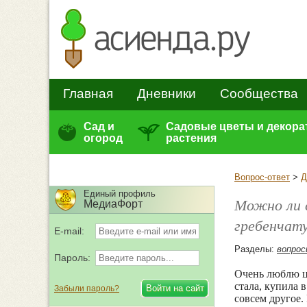
Главная
Дневники
Сообщества
Сад и
Садовые цветы и декор
огород
растения
Вопрос-ответ
>
Д
Единый профиль
Можно ли 
МедиаФорт
гребенчат
E-mail:
Разделы:
вопрос
Пароль:
Очень люблю ц
стала, купила 
Забыли пароль?
совсем другое.