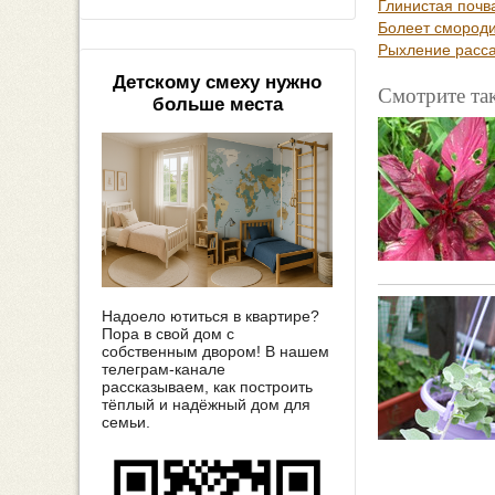
Глинистая почв
Болеет смород
Рыхление расса
Детскому смеху нужно
Смотрите та
больше места
Надоело ютиться в квартире?
Пора в свой дом с
собственным двором! В нашем
телеграм-канале
рассказываем, как построить
тёплый и надёжный дом для
семьи.