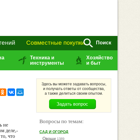
тений
Совместные покупки
Поиск
на
Техника и
Хозяйство
инструменты
и быт
Здесь вы можете задавать вопросы,
и получать ответы от сообщества,
а также делиться своим опытом.
Вопросы по темам:
ь не
м деле,-
САД И ОГОРОД
то, что
Овощи
1389