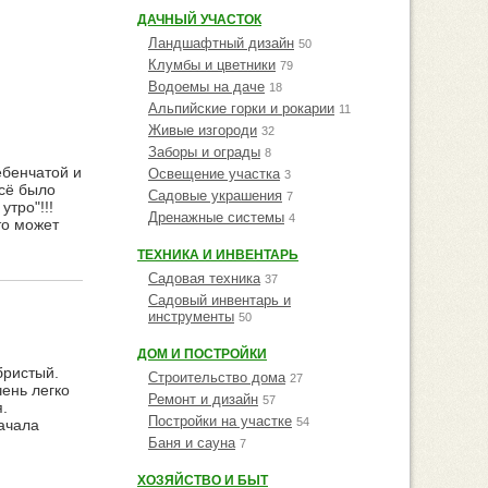
ДАЧНЫЙ УЧАСТОК
Ландшафтный дизайн
50
Клумбы и цветники
79
Водоемы на даче
18
Альпийские горки и рокарии
11
Живые изгороди
32
Заборы и ограды
8
ебенчатой и
Освещение участка
3
всё было
Садовые украшения
7
утро"!!!
Дренажные системы
4
то может
ТЕХНИКА И ИНВЕНТАРЬ
Садовая техника
37
Садовый инвентарь и
инструменты
50
ДОМ И ПОСТРОЙКИ
бристый.
Строительство дома
27
чень легко
Ремонт и дизайн
57
.
Постройки на участке
54
начала
Баня и сауна
7
ХОЗЯЙСТВО И БЫТ