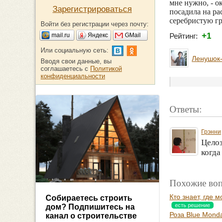
мне нужно, - о
Зарегистрироваться
посадила на ра
серебристую гр
Войти без регистрации через почту:
+1
mail.ru
Яндекс
GMail
Рейтинг:
Или социальную сеть:
Ленушок
Вводя свои данные, вы
соглашаетесь с
Политикой
конфиденциальности
Ответы:
Грэнни
Целоз
когда
Похожие воп
Кто знает, где
Собираетесь строить
есть решение
дом? Подпишитесь на
Роза Blue Monda
канал о строительстве