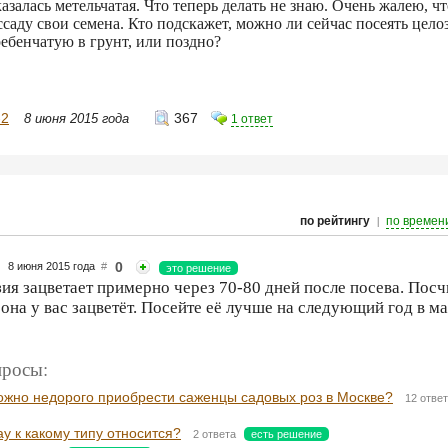
казалась метельчатая. Что теперь делать не знаю. Очень жалею, чт
ссаду свои семена. Кто подскажет, можно ли сейчас посеять цел
ебенчатую в грунт, или поздно?
-2
367
8 июня 2015 года
1 ответ
|
по рейтингу
по времен
0
8 июня 2015 года
#
это решение
ия зацветает примерно через 70-80 дней после посева. Посч
 она у вас зацветёт. Посейте её лучше на следующий год в ма
росы:
 можно недорого приобрести саженцы садовых роз в Москве?
12 отве
y к какому типу относится?
2 ответа
есть решение