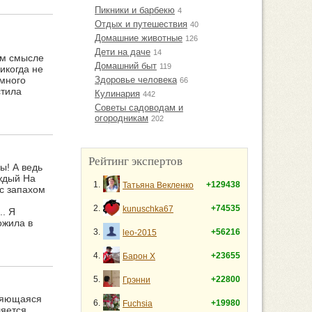
Пикники и барбекю
4
Отдых и путешествия
40
Домашние животные
126
Дети на даче
14
ом смысле
Домашний быт
119
никогда не
 много
Здоровье человека
66
стила
Кулинария
442
Советы садоводам и
огородникам
202
Рейтинг экспертов
ы! А ведь
аждый На
1.
+129438
Татьяна Векленко
 с запахом
2.
+74535
kunuschka67
.. Я
ожила в
3.
+56216
leo-2015
4.
+23655
Барон Х
5.
+22800
Грэнни
вляющаяся
6.
+19980
Fuchsia
ляется