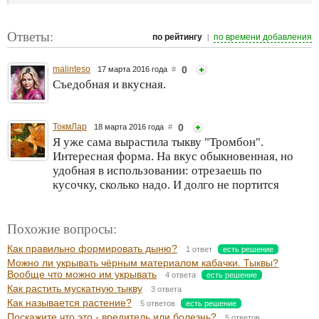
Ответы:
|
по рейтингу
по времени добавления
malinteso
0
17 марта 2016 года
#
Съедобная и вкусная.
ТокмЛар
0
18 марта 2016 года
#
Я уже сама вырастила тыкву "Тромбон".
Интересная форма. На вкус обыкновенная, но
удобная в использовании: отрезаешь по
кусочку, сколько надо. И долго не портится
Похожие вопросы:
Как правильно формировать дыню?
1 ответ
есть решение
Можно ли укрывать чёрным материалом кабачки. Тыквы?
Вообще что можно им укрывать
4 ответа
есть решение
Как растить мускатную тыкву
3 ответа
Как называется растение?
5 ответов
есть решение
Поскажите что это - вредитель или болезнь?
5 ответов