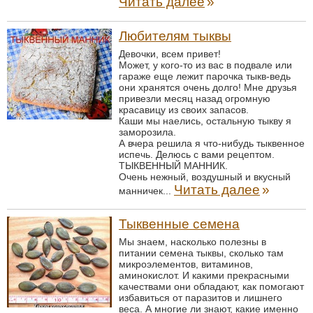
Читать далее
»
Любителям тыквы
Девочки, всем привет!
Может, у кого-то из вас в подвале или
гараже еще лежит парочка тыкв-ведь
они хранятся очень долго! Мне друзья
привезли месяц назад огромную
красавицу из своих запасов.
Каши мы наелись, остальную тыкву я
заморозила.
А вчера решила я что-нибудь тыквенное
испечь. Делюсь с вами рецептом.
ТЫКВЕННЫЙ МАННИК.
Очень нежный, воздушный и вкусный
Читать далее
»
манничек...
Тыквенные семена
Мы знаем, насколько полезны в
питании семена тыквы, сколько там
микроэлементов, витаминов,
аминокислот. И какими прекрасными
качествами они обладают, как помогают
избавиться от паразитов и лишнего
веса. А многие ли знают, какие именно