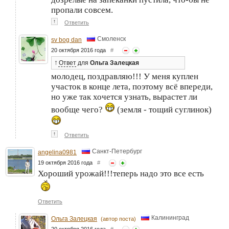
пропали совсем.
↑
Ответить
Смоленск
sv bog dan
20 октября 2016 года
#
↑
Ответ
для
Ольга Залецкая
молодец, поздравляю!!! У меня куплен
участок в конце лета, поэтому всё впереди,
но уже так хочется узнать, вырастет ли
вообще чего?
(земля - тощий суглинок)
↑
Ответить
Санкт-Петербург
angelina0981
19 октября 2016 года
#
Хороший урожай!!!теперь надо это все есть
Ответить
Калининград
Ольга Залецкая
(автор поста)
20 октября 2016 года
#