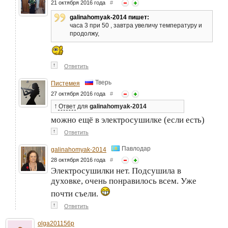
21 октября 2016 года
#
galinahomyak-2014 пишет:
часа 3 при 50 , завтра увеличу температуру и
продолжу,
↑
Ответить
Тверь
Пистемея
27 октября 2016 года
#
↑
Ответ
для
galinahomyak-2014
можно ещё в электросушилке (если есть)
↑
Ответить
Павлодар
galinahomyak-2014
28 октября 2016 года
#
Электросушилки нет. Подсушила в
духовке, очень понравилось всем. Уже
почти съели.
↑
Ответить
olga201156p