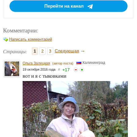
Перейти на канал
Комментарии:
Написать комментарий
→
Страницы:
Следующая
1
2
3
Калининград
Ольга Залецкая
(автор поста)
+
17
19 октября 2016 года
#
вот и я с тыковками