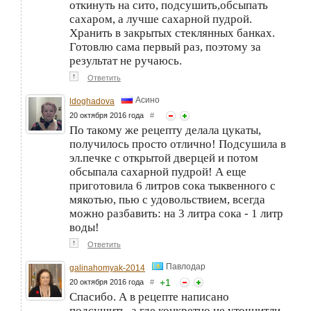
откинуть на сито, подсушить,обсыпать
сахаром, а лучше сахарной пудрой.
Хранить в закрытых стеклянных банках.
Готовлю сама первый раз, поэтому за
результат не ручаюсь.
↑
Ответить
Асино
ldoghadova
20 октября 2016 года
#
По такому же рецепту делала цукаты,
получилось просто отлично! Подсушила в
эл.печке с открытой дверцей и потом
обсыпала сахарной пудрой! А еще
приготовила 6 литров сока тыквенного с
мякотью, пью с удовольствием, всегда
можно разбавить: на 3 литра сока - 1 литр
воды!
↑
Ответить
Павлодар
galinahomyak-2014
+
1
20 октября 2016 года
#
Спасибо. А в рецепте написано
подсушить, а где конкретно не уточнитли.