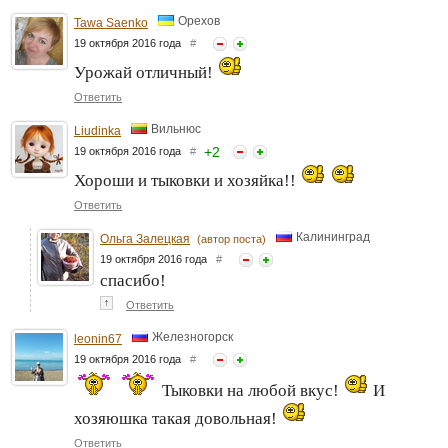
Орехов
Tawa Saenko
19 октября 2016 года
#
Урожай отличный!
Ответить
Вильнюс
Liudinka
+
2
19 октября 2016 года
#
Хороши и тыковки и хозяйка!!
Ответить
Калининград
Ольга Залецкая
(автор поста)
19 октября 2016 года
#
спасибо!
↑
Ответить
Железногорск
leonin67
19 октября 2016 года
#
Тыковки на любой вкус!
И
хозяюшка такая довольная!
Ответить