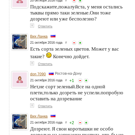
20 октября 2016 года
#
Подскажите,пожалуйста, у меня остались
тыквы прямо таки зеленые.Они тоже
дозреют или уже бесполезно?
↑
Ответить
Вих Ланка
21 октября 2016 года
#
Есть сорта зеленых цветов. Может у вас
такие?
Конечно дойдет.
↑
Ответить
Ростов-на-Дону
don 7090
+
1
21 октября 2016 года
#
Нет,не сорт зеленый.Все на одной
плети,только дозреть не успели.попробую
оставить на дозревание
↑
Ответить
Вих Ланка
+
2
21 октября 2016 года
#
Дозреют. Я свои коротышки не особо
дозрелые на запеканки пустила, что-бы не