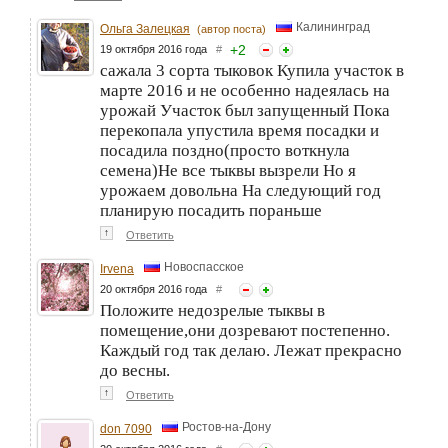
Калининград
Ольга Залецкая
(автор поста)
+
2
19 октября 2016 года
#
сажала 3 сорта тыковок Купила участок в
марте 2016 и не особенно надеялась на
урожай Участок был запущенный Пока
перекопала упустила время посадки и
посадила поздно(просто воткнула
семена)Не все тыквы вызрели Но я
урожаем довольна На следующий год
планирую посадить пораньше
↑
Ответить
Новоспасское
Irvena
20 октября 2016 года
#
Положите недозрелые тыквы в
помещение,они дозревают постепенно.
Каждый год так делаю. Лежат прекрасно
до весны.
↑
Ответить
Ростов-на-Дону
don 7090