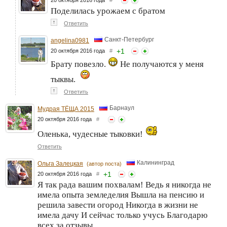
Поделилась урожаем с братом
↑
Ответить
Санкт-Петербург
angelina0981
+
1
20 октября 2016 года
#
Брату повезло.
Не получаются у меня
тыквы.
↑
Ответить
Барнаул
Мудрая ТЁЩА 2015
20 октября 2016 года
#
Оленька, чудесные тыковки!
Ответить
Калининград
Ольга Залецкая
(автор поста)
+
1
20 октября 2016 года
#
Я так рада вашим похвалам! Ведь я никогда не
имела опыта земледелия Вышла на пенсию и
решила завести огород Никогда в жизни не
имела дачу И сейчас только учусь Благодарю
всех за отзывы