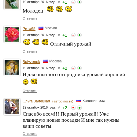
+
1
19 октября 2016 года
#
Молодец!
Ответить
Москва
Рита65
+
1
19 октября 2016 года
#
Отличный урожай!
Ответить
Москва
Butyzenok
+
2
19 октября 2016 года
#
И для опытного огородника урожай хороший
Ответить
Калининград
Ольга Залецкая
(автор поста)
+
2
19 октября 2016 года
#
Спасибо всем!!! Первый урожай! Уже
планирую новые посадки И мне так нужны
ваши советы!
Ответить