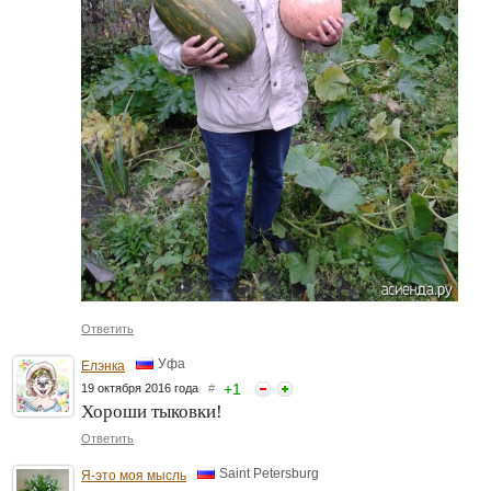
Ответить
Уфа
Елэнка
+
1
19 октября 2016 года
#
Хороши тыковки!
Ответить
Saint Petersburg
Я-это моя мысль