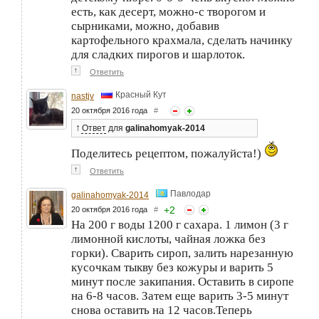
есть, как десерт, можно-с творогом и
сырниками, можно, добавив
картофельного крахмала, сделать начинку
для сладких пирогов и шарлоток.
↑
Ответить
Красный Кут
nastjv
20 октября 2016 года
#
↑
Ответ
для
galinahomyak-2014
Поделитесь рецептом, пожалуйста!)
↑
Ответить
Павлодар
galinahomyak-2014
+
2
20 октября 2016 года
#
На 200 г воды 1200 г сахара. 1 лимон (3 г
лимонной кислоты, чайная ложка без
горки). Сварить сироп, залить нарезанную
кусочкам тыкву без кожуры и варить 5
минут после закипания. Оставить в сиропе
на 6-8 часов. Затем еще варить 3-5 минут
снова оставить на 12 часов.Теперь