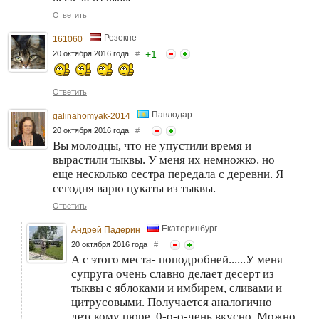
Ответить
Резекне
161060
+
1
20 октября 2016 года
#
Ответить
Павлодар
galinahomyak-2014
20 октября 2016 года
#
Вы молодцы, что не упустили время и
вырастили тыквы. У меня их немножко. но
еще несколько сестра передала с деревни. Я
сегодня варю цукаты из тыквы.
Ответить
Екатеринбург
Андрей Падерин
20 октября 2016 года
#
А с этого места- поподробней......У меня
супруга очень славно делает десерт из
тыквы с яблоками и имбирем, сливами и
цитрусовыми. Получается аналогично
детскому пюре. 0-о-о-чень вкусно. Можно