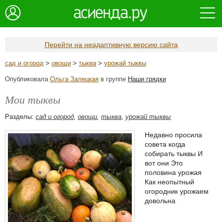
Перейти на неадаптивную версию сайта
сад и огород
>
овощи
>
тыква
>
урожай тыквы
Опубликовала
Ольга Залецкая
в группе
Наши грядки
Мои тыквы
Разделы:
сад и огород
,
овощи
,
тыква
,
урожай тыквы
Недавно просила
совета когда
собирать тыквы И
вот они Это
половина урожая
Как неопытный
огородник урожаем
довольна