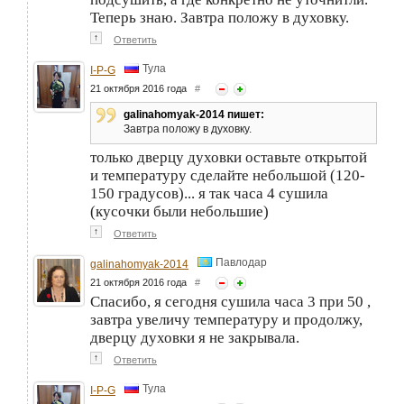
Теперь знаю. Завтра положу в духовку.
↑
Ответить
Тула
I-P-G
21 октября 2016 года
#
galinahomyak-2014 пишет:
Завтра положу в духовку.
только дверцу духовки оставьте открытой
и температуру сделайте небольшой (120-
150 градусов)... я так часа 4 сушила
(кусочки были небольшие)
↑
Ответить
Павлодар
galinahomyak-2014
21 октября 2016 года
#
Спасибо, я сегодня сушила часа 3 при 50 ,
завтра увеличу температуру и продолжу,
дверцу духовки я не закрывала.
↑
Ответить
Тула
I-P-G