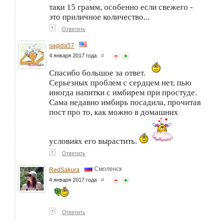
таки 15 грамм, особенно если свежего -
это приличное количество...
↑
Ответить
sagida57
4 января 2017 года
#
Спасибо большое за ответ.
Серьезных проблем с сердцем нет, пью
иногда напитки с имбирем при простуде.
Сама недавно имбирь посадила, прочитав
пост про то, как можно в домашних
условиях его вырастить.
↑
Ответить
Смоленск
RedSakura
4 января 2017 года
#
↑
Ответить