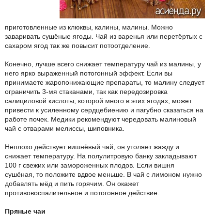
приготовленные из клюквы, калины, малины. Можно
заваривать сушёные ягоды. Чай из варенья или перетёртых с
сахаром ягод так же повысит потоотделение.
Конечно, лучше всего снижает температуру чай из малины, у
него ярко выраженный потогонный эффект. Если вы
принимаете жаропонижающие препараты, то малину следует
ограничить 3-мя стаканами, так как передозировка
салициловой кислоты, которой много в этих ягодах, может
привести к усиленному сердцебиению и пагубно сказаться на
работе почек. Медики рекомендуют чередовать малиновый
чай с отварами мелиссы, шиповника.
Неплохо действует вишнёвый чай, он утоляет жажду и
снижает температуру. На полулитровую банку закладывают
100 г свежих или замороженных плодов. Если вишня
сушёная, то положите вдвое меньше. В чай с лимоном нужно
добавлять мёд и пить горячим. Он окажет
противовоспалительное и потогонное действие.
Пряные чаи