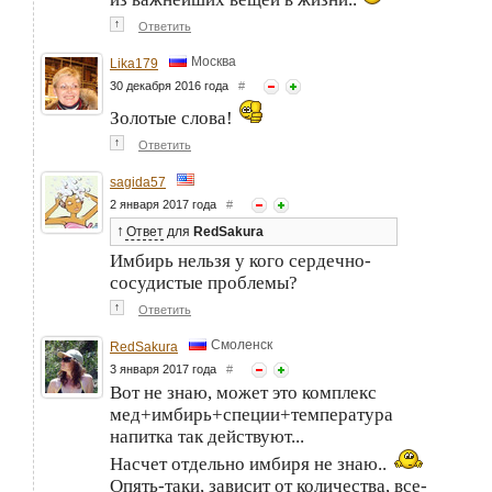
↑
Ответить
Москва
Lika179
30 декабря 2016 года
#
Золотые слова!
↑
Ответить
sagida57
2 января 2017 года
#
↑
Ответ
для
RedSakura
Имбирь нельзя у кого сердечно-
сосудистые проблемы?
↑
Ответить
Смоленск
RedSakura
3 января 2017 года
#
Вот не знаю, может это комплекс
мед+имбирь+специи+температура
напитка так действуют...
Насчет отдельно имбиря не знаю..
Опять-таки, зависит от количества, все-