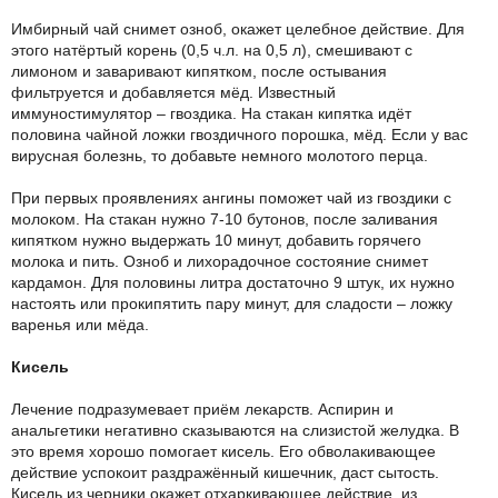
Имбирный чай снимет озноб, окажет целебное действие. Для
этого натёртый корень (0,5 ч.л. на 0,5 л), смешивают с
лимоном и заваривают кипятком, после остывания
фильтруется и добавляется мёд. Известный
иммуностимулятор – гвоздика. На стакан кипятка идёт
половина чайной ложки гвоздичного порошка, мёд. Если у вас
вирусная болезнь, то добавьте немного молотого перца.
При первых проявлениях ангины поможет чай из гвоздики с
молоком. На стакан нужно 7-10 бутонов, после заливания
кипятком нужно выдержать 10 минут, добавить горячего
молока и пить. Озноб и лихорадочное состояние снимет
кардамон. Для половины литра достаточно 9 штук, их нужно
настоять или прокипятить пару минут, для сладости – ложку
варенья или мёда.
Кисель
Лечение подразумевает приём лекарств. Аспирин и
анальгетики негативно сказываются на слизистой желудка. В
это время хорошо помогает кисель. Его обволакивающее
действие успокоит раздражённый кишечник, даст сытость.
Кисель из черники окажет отхаркивающее действие, из