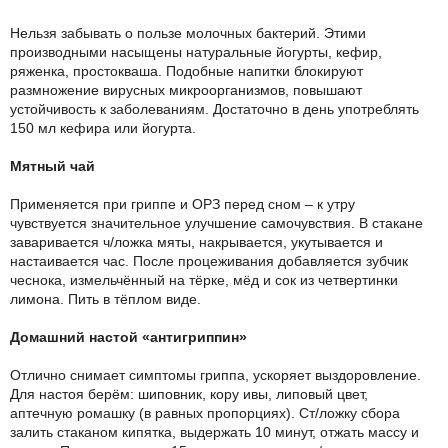
Нельзя забывать о пользе молочных бактерий. Этими
производными насыщены натуральные йогурты, кефир,
ряженка, простокваша. Подобные напитки блокируют
размножение вирусных микроорганизмов, повышают
устойчивость к заболеваниям. Достаточно в день употреблять
150 мл кефира или йогурта.
Мятный чай
Применяется при гриппе и ОРЗ перед сном – к утру
чувствуется значительное улучшение самочувствия. В стакане
заваривается ч/ложка мяты, накрывается, укутывается и
настаивается час. После процеживания добавляется зубчик
чеснока, измельчённый на тёрке, мёд и сок из четвертинки
лимона. Пить в тёплом виде.
Домашний настой «антигриппин»
Отлично снимает симптомы гриппа, ускоряет выздоровление.
Для настоя берём: шиповник, кору ивы, липовый цвет,
аптечную ромашку (в равных пропорциях). Ст/ложку сбора
залить стаканом кипятка, выдержать 10 минут, отжать массу и