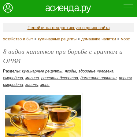
Перейти на неадаптивную версию сайта
хозяйство и быт
>
кулинарные рецепты
>
домашние напитки
>
морс
8 видов напитков при борьбе с гриппом и
ОРВИ
Разделы:
кулинарные рецепты
,
ягоды
,
здоровье человека
,
смородина
,
малина
,
рецепты десертов
,
домашние напитки
,
черная
смородина
,
кисель
,
морс