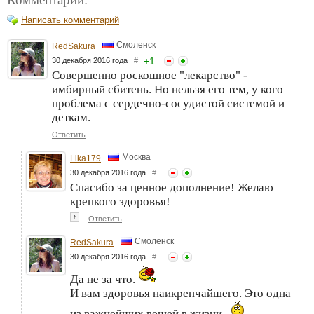
Написать комментарий
Смоленск
RedSakura
+
1
30 декабря 2016 года
#
Совершенно роскошное "лекарство" -
имбирный сбитень. Но нельзя его тем, у кого
проблема с сердечно-сосудистой системой и
деткам.
Ответить
Москва
Lika179
30 декабря 2016 года
#
Спасибо за ценное дополнение! Желаю
крепкого здоровья!
↑
Ответить
Смоленск
RedSakura
30 декабря 2016 года
#
Да не за что.
И вам здоровья наикрепчайшего. Это одна
из важнейших вещей в жизни..