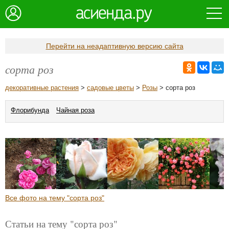
Перейти на неадаптивную версию сайта
сорта роз
декоративные растения
>
садовые цветы
>
Розы
> сорта роз
Флорибунда
Чайная роза
Все фото на тему "сорта роз"
Статьи на тему "сорта роз"