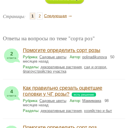
→
Страницы:
Следующая
1
2
Ответы на вопросы по теме "сорта роз"
Помогите определить сорт розы
2
Рубрика:
Садовые цветы
Автор:
polinadikunova
50
ответа
месяцев назад
Разделы:
декоративные растения
,
сад и огород
,
благоустройство участка
Как правильно срезать оцветшие
4
головки у ЧГ розы?
есть решение
ответа
Рубрика:
Садовые цветы
Автор:
Мамимама
98
месяцев назад
Разделы:
декоративные растения
,
хозяйство и быт
Помогите определить сорт роз