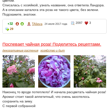
цветом.
Списалась с хозяйкой, узнать название, она ответила Ландора.
А в описании каталога эта роза не такого цвета, без зелени.
Подскажите, знатоки.
2097
3
+32
TAlieva
24 июля 2017 года
29
Поспевает чайная роза! Поделитесь рецептами.
декоративные растения
хозяйство и быт
Наконец то вроде потеплело! И начала расцветать чайная роза!
Аромат стоит такой аппетитный, что очень захотелось
сохранить на зиму.
С первой собранной