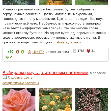
У многих растений стебли безшипые, бутоны собраны в
верхушечные соцветия. Цветки могут быть махровыми,
чашевидными, полу махровыми. Цветение проходит без пауз,
практически всё лето. Необычность и красочность мини-роз
называется «эффектом хамелеона», так как многие сорта
меняют окраску бутонов. На одном кусте одновременно можно
видеть коралловые, розовые, лимонные, жёлтые оттенки. В
срезанном виде стоят 7-9дней...
Читать далее
»
1788
31
+30
Lika179
27 июня 2017 года
2
Выбираем розу с длительным цветением
в разделе
Садовые цветы
декоративные растения