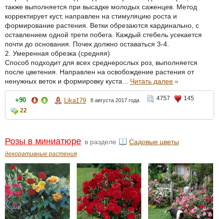
также выполняется при высадке молодых саженцев. Метод
корректирует куст, направлен на стимуляцию роста и
формирование растения. Ветки обрезаются кардинально, с
оставлением одной трети побега. Каждый стебель усекается
почти до основания. Почек должно оставаться 3-4.
2. Умеренная обрезка (средняя)
Способ подходит для всех среднерослых роз, выполняется
после цветения. Направлен на освобождение растения от
ненужных веток и формировку куста...
Читать далее
»
4757
145
+90
Lika179
8 августа 2017 года
22
Розы в миниатюре
в разделе
Садовые цветы
декоративные растения