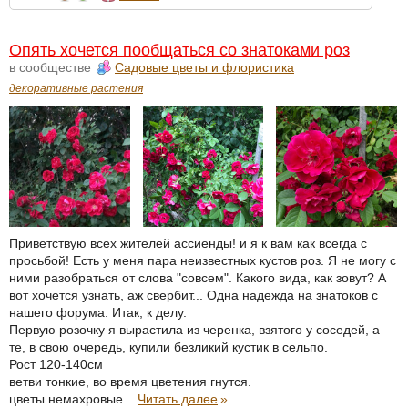
Опять хочется пообщаться со знатоками роз
в сообществе
Садовые цветы и флористика
декоративные растения
Приветствую всех жителей ассиенды! и я к вам как всегда с
просьбой! Есть у меня пара неизвестных кустов роз. Я не могу с
ними разобраться от слова "совсем". Какого вида, как зовут? А
вот хочется узнать, аж свербит... Одна надежда на знатоков с
нашего форума. Итак, к делу.
Первую розочку я вырастила из черенка, взятого у соседей, а
те, в свою очередь, купили безликий кустик в сельпо.
Рост 120-140см
ветви тонкие, во время цветения гнутся.
цветы немахровые...
Читать далее
»