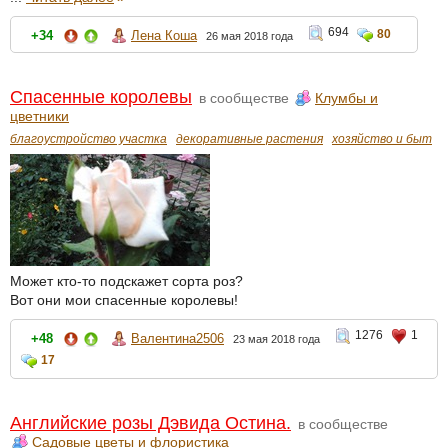
694
80
+34
Лена Коша
26 мая 2018 года
Спасенные королевы
в сообществе
Клумбы и
цветники
благоустройство участка
декоративные растения
хозяйство и быт
Может кто-то подскажет сорта роз?
Вот они мои спасенные королевы!
1276
1
+48
Валентина2506
23 мая 2018 года
17
Английские розы Дэвида Остина.
в сообществе
Садовые цветы и флористика