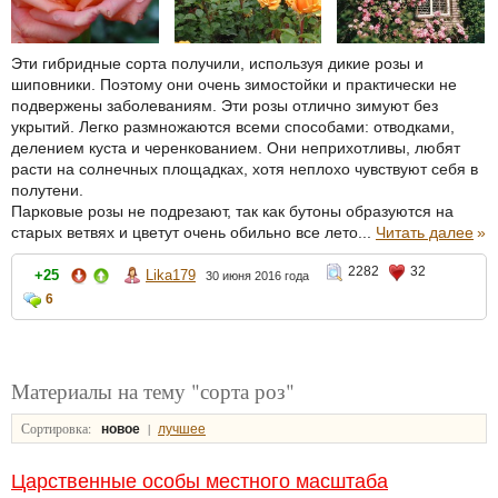
Эти гибридные сорта получили, используя дикие розы и
шиповники. Поэтому они очень зимостойки и практически не
подвержены заболеваниям. Эти розы отлично зимуют без
укрытий. Легко размножаются всеми способами: отводками,
делением куста и черенкованием. Они неприхотливы, любят
расти на солнечных площадках, хотя неплохо чувствуют себя в
полутени.
Парковые розы не подрезают, так как бутоны образуются на
старых ветвях и цветут очень обильно все лето...
Читать далее
»
2282
32
+25
Lika179
30 июня 2016 года
6
Материалы на тему "сорта роз"
Сортировка:
|
новое
лучшее
Царственные особы местного масштаба