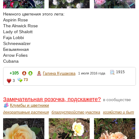
Немного цветения этого лета:
Aspirin Rose
The Alnwick Rose
Lady of Shalott
Faja Lobbi
Schneewalzer
Безымянная
Arrow Folies
Cubana
1915
+105
Галина Кушакова
1 июля 2016 года
73
3
Замечательная розочка, подскажете?
в сообществе
Клумбы и цветники
декоративные растения
благоустройство участка
хозяйство и быт