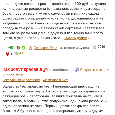
распродаже саженцы роз.. .. дешёвые (по 100 руб. за кустик).
Купила разные расцветки (о названиях сорта и разговора не
было, просто стояли кучки с саженцами и на них лежала
фотография с описанием)я конечно на достоверность и не
надеялась, просто было свободное место и мне хотелось
посадить там розы и не важно какой сорт. Мне нравятся все.. . О
том что зацвели они у меня дружно и все тёмно вишнёвого
цвета, я уже писала и показывала...
Читать далее
»
1246
+93
Савинова Лена
26 сентября 2017 года
43
1
Как зовут красавицу?
в сообществе
Садовые цветы и
флористика
декоративные растения
хозяйство и быт
Здравствуйте, здравствуйте. Я начинающий цветовод, не
волшебник, только учусь. Весной этого года посадила много
саженцев роз и расстроена. Хозяйка прислала не то, что я
заказывала, в большинстве получились одинаково розовые. А
одна красавица жёлтая. Первый цветок раскрылся вот так
А потом 2 бутона с зеленцой и раскрылись уже чуть другим