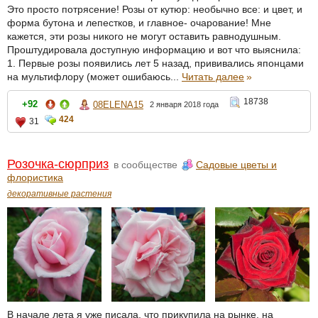
Это просто потрясение! Розы от кутюр: необычно все: и цвет, и
форма бутона и лепестков, и главное- очарование! Мне
кажется, эти розы никого не могут оставить равнодушным.
Проштудировала доступную информацию и вот что выяснила:
1. Первые розы появились лет 5 назад, прививались японцами
на мультифлору (может ошибаюсь...
Читать далее
»
18738
+92
08ELENA15
2 января 2018 года
424
31
Розочка-сюрприз
в сообществе
Садовые цветы и
флористика
декоративные растения
В начале лета я уже писала, что прикупила на рынке, на