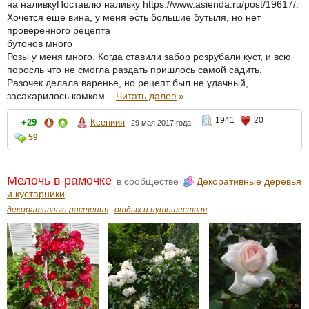
на наливкуПоставлю наливку https://www.asienda.ru/post/19617/.
Хочется еще вина, у меня есть большие бутыля, но нет
проверенного рецепта
бутонов много
Розы у меня много. Когда ставили забор розрубали куст, и всю
поросль что не смогла раздать пришлось самой садить.
Разочек делала варенье, но рецепт был не удачный,
засахарилось комком...
Читать далее
»
1941
20
+29
Ксениия
29 мая 2017 года
59
Мелочь в рамочке
в сообществе
Декоративные деревья
и кустарники
декоративные растения
отдых и путешествия