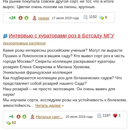
На рынке покупала совсем другой сорт, не тот, что в итоге
вырос. Цветки очень похожи на пионы, крупные.
1192
8
+24
vegner
17 июля 2019 года
Интервью с кураторами роз в Ботсаду МГУ
декоративные растения
Какие розы интересны российским ученым? Могут ли вырасти
Пушкин и Ломоносов в вашем саду? Кто вывел сорт роз в честь
города Москвы? Секреты коллекции раскрывают кураторы
розария Елена Смирнова и Милана Уромова.
Уникальная французская коллекция
Как подбираются коллекции роз для ботанических садов? Что
представляет собой розарий нашего Сада?
Наш розарий – не просто экспозиция. Он очень важен для
науки!
Мы изучаем сорта, исследуем розы на устойчивость к болезням,
зимостойкость...
Читать далее
»
1187
1
+6
Наталья свет...
20 июля 2018 года
52