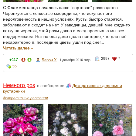
С Фламментанца началось наше "сортовое" розоводство.
Черенкуется с легкостью смородины, что искупает его
недолговечность в наших условиях. Кусты быстро старятся,
заболевают и сходят на нет. У заводчицы, давшей мне когда-то
ветку на черенки, этой розы давно и след простыл. а мы все
поддерживаем. Нынче она даже цвела повторно, что для неё
нехарактерно п, последние цветы ушли под снег...
Читать далее
»
2997
7
+117
Барон Х
1 декабря 2016 года
55
Немного роз
в сообществе
Декоративные деревья и
кустарники
декоративные растения