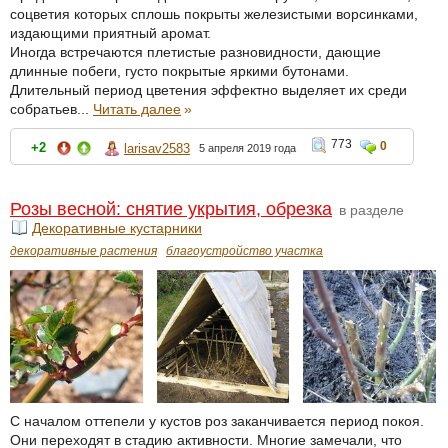
соцветия которых сплошь покрыты железистыми ворсинками,
издающими приятный аромат.
Иногда встречаются плетистые разновидности, дающие
длинные побеги, густо покрытые яркими бутонами.
Длительный период цветения эффектно выделяет их среди
собратьев...
Читать далее
»
773
0
+2
larisav2583
5 апреля 2019 года
Розы весной: снятие укрытия, обрезка
в разделе
Декоративные кустарники
декоративные растения
благоустройство участка
С началом оттепели у кустов роз заканчивается период покоя.
Они переходят в стадию активности. Многие замечали, что