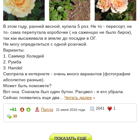
В этом году, ранней весной, купила 5 роз. Не то - пересорт, не
то- сама перепутала коробочки ( на саженцах не было бирок),
так как высаживала в землю до посадки в ОГ.
Не могу определиться с одной розочкой.
Варианты:
1. Саммер Холидей
2. Румба
3. Handel
Смотрела в интернете - очень много вариантов (фотографии
абсолютно разные).
Может быть поможете?
Вот она. Сначала был один бутон. Расцвел - я его убрала.
Сейчас появились еще два...
Читать далее
»
2041
1
+61
Палла
21 июня 2016 года
30
ПОКАЗАТЬ ЕЩЕ