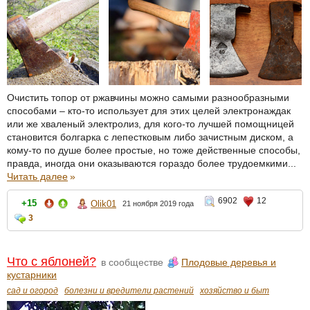
Очистить топор от ржавчины можно самыми разнообразными
способами – кто-то использует для этих целей электронаждак
или же хваленый электролиз, для кого-то лучшей помощницей
становится болгарка с лепестковым либо зачистным диском, а
кому-то по душе более простые, но тоже действенные способы,
правда, иногда они оказываются гораздо более трудоемкими...
Читать далее
»
6902
12
+15
Olik01
21 ноября 2019 года
3
Что с яблоней?
в сообществе
Плодовые деревья и
кустарники
сад и огород
болезни и вредители растений
хозяйство и быт