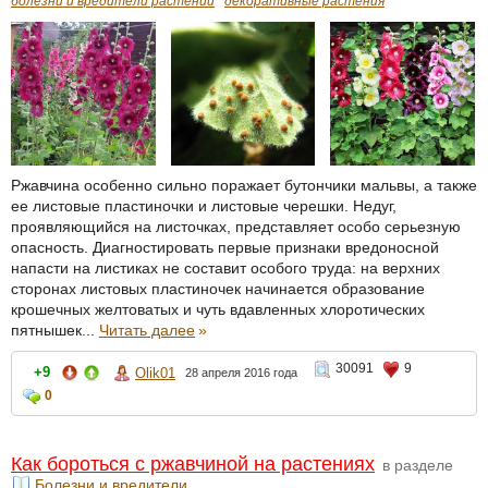
болезни и вредители растений
декоративные растения
Ржавчина особенно сильно поражает бутончики мальвы, а также
ее листовые пластиночки и листовые черешки. Недуг,
проявляющийся на листочках, представляет особо серьезную
опасность. Диагностировать первые признаки вредоносной
напасти на листиках не составит особого труда: на верхних
сторонах листовых пластиночек начинается образование
крошечных желтоватых и чуть вдавленных хлоротических
пятнышек...
Читать далее
»
30091
9
+9
Olik01
28 апреля 2016 года
0
Как бороться с ржавчиной на растениях
в разделе
Болезни и вредители