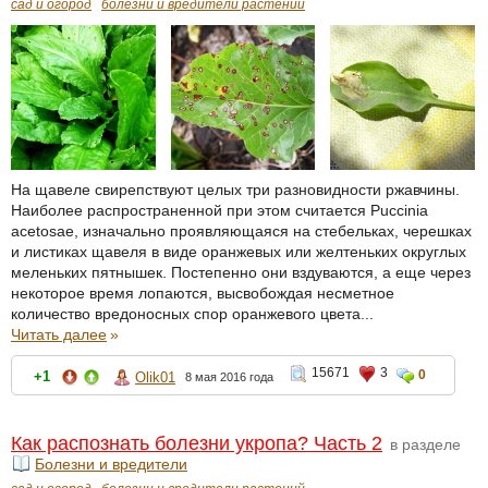
сад и огород
болезни и вредители растений
На щавеле свирепствуют целых три разновидности ржавчины.
Наиболее распространенной при этом считается Puccinia
acetosae, изначально проявляющаяся на стебельках, черешках
и листиках щавеля в виде оранжевых или желтеньких округлых
меленьких пятнышек. Постепенно они вздуваются, а еще через
некоторое время лопаются, высвобождая несметное
количество вредоносных спор оранжевого цвета...
Читать далее
»
15671
3
0
+1
Olik01
8 мая 2016 года
Как распознать болезни укропа? Часть 2
в разделе
Болезни и вредители