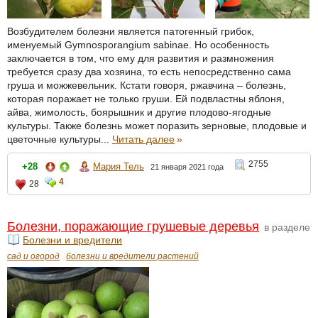
Возбудителем болезни является патогенный грибок,
именуемый Gymnosporangium sabinae. Но особенность
заключается в том, что ему для развития и размножения
требуется сразу два хозяина, то есть непосредственно сама
груша и можжевельник. Кстати говоря, ржавчина – болезнь,
которая поражает не только груши. Ей подвластны яблоня,
айва, жимолость, боярышник и другие плодово-ягодные
культуры. Также болезнь может поразить зерновые, плодовые и
цветочные культуры...
Читать далее
»
2755
+28
Мария Тель
21 января 2021 года
4
28
Болезни, поражающие грушевые деревья
в разделе
Болезни и вредители
сад и огород
болезни и вредители растений