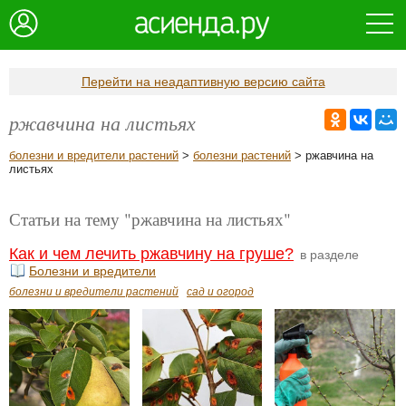
Перейти на неадаптивную версию сайта
ржавчина на листьях
болезни и вредители растений
>
болезни растений
> ржавчина на
листьях
Статьи на тему "ржавчина на листьях"
Как и чем лечить ржавчину на груше?
в разделе
Болезни и вредители
болезни и вредители растений
сад и огород