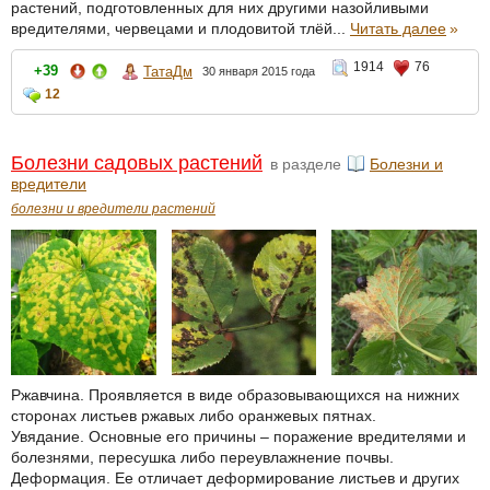
растений, подготовленных для них другими назойливыми
вредителями, червецами и плодовитой тлёй...
Читать далее
»
1914
76
+39
ТатаДм
30 января 2015 года
12
Болезни садовых растений
в разделе
Болезни и
вредители
болезни и вредители растений
Ржавчина. Проявляется в виде образовывающихся на нижних
сторонах листьев ржавых либо оранжевых пятнах.
Увядание. Основные его причины – поражение вредителями и
болезнями, пересушка либо переувлажнение почвы.
Деформация. Ее отличает деформирование листьев и других