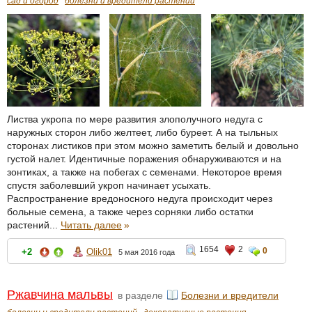
сад и огород
болезни и вредители растений
Листва укропа по мере развития злополучного недуга с
наружных сторон либо желтеет, либо буреет. А на тыльных
сторонах листиков при этом можно заметить белый и довольно
густой налет. Идентичные поражения обнаруживаются и на
зонтиках, а также на побегах с семенами. Некоторое время
спустя заболевший укроп начинает усыхать.
Распространение вредоносного недуга происходит через
больные семена, а также через сорняки либо остатки
растений...
Читать далее
»
1654
2
0
+2
Olik01
5 мая 2016 года
Ржавчина мальвы
в разделе
Болезни и вредители