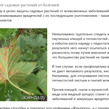
е садовых растений от болезней
у в целях защиты садовых растений от всевозможных заболевани
резимовавших вредителей с их последующим уничтожением - такая 
разитов.
Немаловажно тщательно следить и
паутинных клещей и пятнистостей 
а избыток азота наряду с недостат
результате чего начнут осыпаться 
раскислять почву путем внесения в
что большинство растений не прив
В том случае, если профилактика 
не дают желаемого результата, ин
Например, для отпугивания листог
пятнистостей листьев и гнилей мо
Против клещей, гнили и мучнистой
меди или медный купорос станет 
заболеваний и зимующих вредител
нилями способен и препарат под названием «Фундазол», а с разл