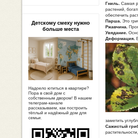
Гниль.
Самая р
растений, бога
обеспечить рас
Парша.
Это гри
Детскому смеху нужно
Ржавчина.
Проя
больше места
Увядание.
Осно
Деформация.
Е
Надоело ютиться в квартире?
Пора в свой дом с
собственным двором! В нашем
телеграм-канале
рассказываем, как построить
тёплый и надёжный дом для
семьи.
заметить углуб
Сажистый гриб
растительности