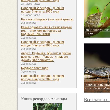
погоды 7 августа 2026 года
14 часов назад
Народный календарь. Дневник
погоды 6 августа 2026 года
17 часов назад
Рассказ о Биденсе (это такой цветок)
2 дня назад
Какие однолетники я сажаю каждый
Как победить све
год — и почему не гонюсь за
клопа
модными новинками
2 дня назад
Народный календарь. Дневник
погоды 5 августа 2026 года
2 дня назад
Август : Клубника „Брилла“ и другие
цветут, плодят. Теперь : «надо же
думать, что понимать».
2 дня назад
Кукуруза этого года
3 дня назад
Народный календарь. Дневник
погоды 4 августа 2026 года
3 дня назад
Итальянский пру
способы борьбы 
Книга рекордов Асиенды
Все статьи н