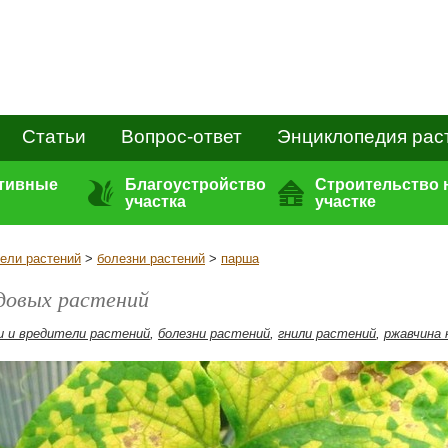
Статьи
Вопрос-ответ
Энциклопедия рас
ативные
Благоустройство
Строительство 
участка
участке
тели растений
>
болезни растений
>
парша
адовых растений
и и вредители растений
,
болезни растений
,
гнили растений
,
ржавчина 