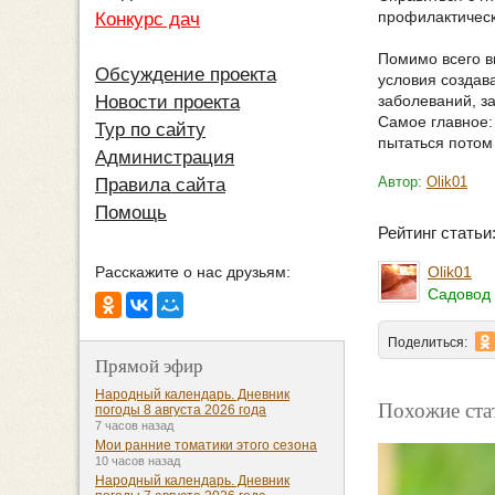
профилактическ
Конкурс дач
Помимо всего в
Обсуждение проекта
условия создав
заболеваний, з
Новости проекта
Самое главное:
Тур по сайту
пытаться потом
Администрация
Автор:
Olik01
Правила сайта
Помощь
Рейтинг стать
Olik01
Расскажите о нас друзьям:
Садовод 
Поделиться:
Прямой эфир
Народный календарь. Дневник
Похожие ста
погоды 8 августа 2026 года
7 часов назад
Мои ранние томатики этого сезона
10 часов назад
Народный календарь. Дневник