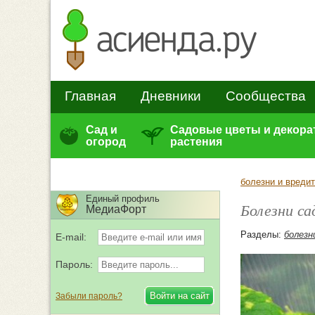
Главная
Дневники
Сообщества
Сад и
Садовые цветы и декор
огород
растения
болезни и вреди
Единый профиль
Болезни с
МедиаФорт
Разделы:
болезн
E-mail:
Пароль:
Забыли пароль?