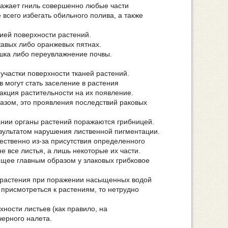
ажает гниль совершенно любые части
всего избегать обильного полива, а также
ей поверхности растений.
авых либо оранжевых пятнах.
шка либо переувлажнение почвы.
частки поверхности тканей растений.
 могут стать заселение в растения
акция растительности на их появление.
зом, это проявления последствий раковых
нии органы растений поражаются грибницей.
зультатом нарушения лиственной пигментации.
ственно из-за присутствия определенного
е все листья, а лишь некоторые их части.
щее главным образом у злаковых грибковое
т растения при поражении насыщенных водой
т присмотреться к растениям, то нетрудно
ности листьев (как правило, на
черного налета.