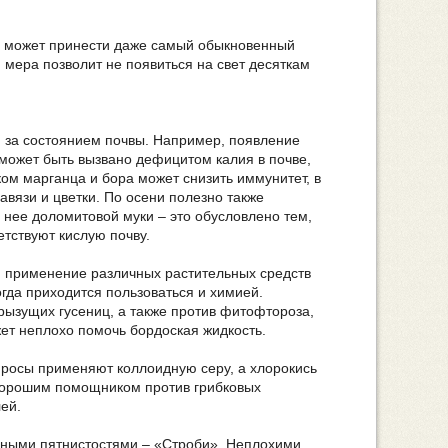
й может принести даже самый обыкновенный
мера позволит не появиться на свет десяткам
 за состоянием почвы. Например, появление
может быть вызвано дефицитом калия в почве,
ком марганца и бора может снизить иммунитет, в
завязи и цветки. По осени полезно также
 нее доломитовой муки – это обусловлено тем,
етствуют кислую почву.
и применение различных растительных средств
огда приходится пользоваться и химией.
рызущих гусениц, а также против фитофтороза,
жет неплохо помочь бордоская жидкость.
 росы применяют коллоидную серу, а хлорокись
хорошим помощником против грибковых
ей.
ичными пятнистостями – «Строби». Неплохими