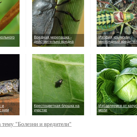
кольного
Вредная черепашка -
Изофия крымская -
действительно вредна
многоядный вредите
с и
Крестоцветная блошка на
Избавляемся от капу
с ним
участке
моли
а тему "Болезни и вредители"