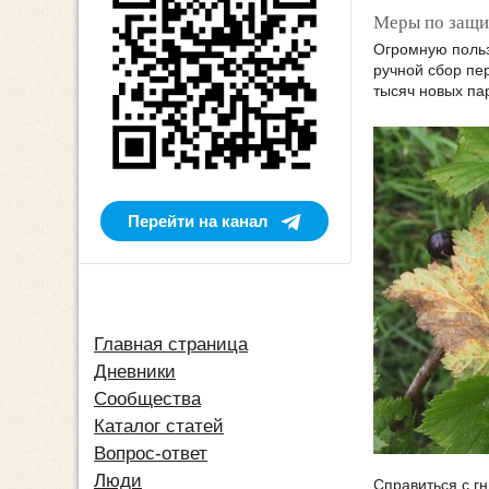
Меры по защит
Огромную польз
ручной сбор пе
тысяч новых па
Перейти на канал
Главная страница
Дневники
Сообщества
Каталог статей
Вопрос-ответ
Люди
Справиться с г