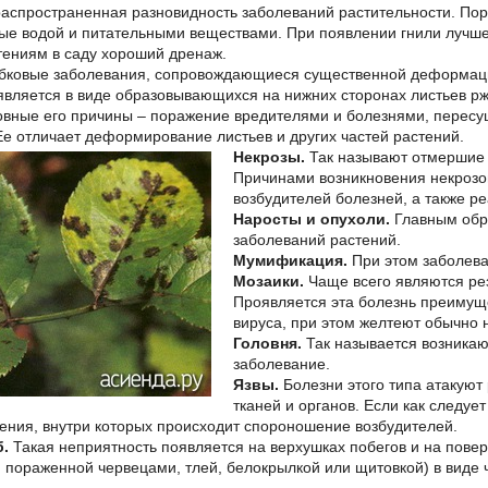
аспространенная разновидность заболеваний растительности. Пор
тые водой и питательными веществами. При появлении гнили лучше 
тениям в саду хороший дренаж.
бковые заболевания, сопровождающиеся существенной деформаци
вляется в виде образовывающихся на нижних сторонах листьев рж
вные его причины – поражение вредителями и болезнями, пересу
е отличает деформирование листьев и других частей растений.
Некрозы.
Так называют отмершие у
Причинами возникновения некрозов
возбудителей болезней, а также ре
Наросты и опухоли.
Главным обра
заболеваний растений.
Мумификация.
При этом заболева
Мозаики.
Чаще всего являются ре
Проявляется эта болезнь преимуще
вируса, при этом желтеют обычно н
Головня.
Так называется возникаю
заболевание.
Язвы.
Болезни этого типа атакую
тканей и органов. Если как следуе
ления, внутри которых происходит спороношение возбудителей.
.
Такая неприятность появляется на верхушках побегов и на поверх
, пораженной червецами, тлей, белокрылкой или щитовкой) в виде 