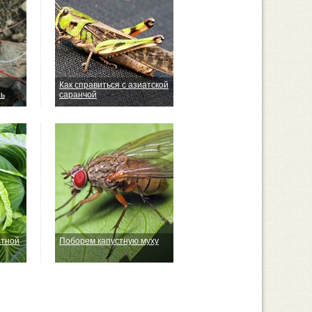
Как справиться с азиатской
ль
саранчой
стной
Поборем капустную муху