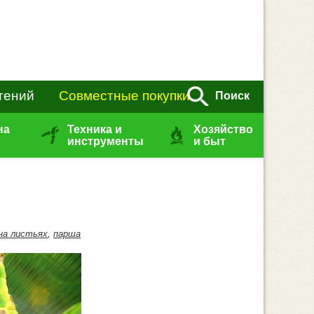
тений
Совместные покупки
Поиск
на
Техника и
Хозяйство
инструменты
и быт
на листьях
,
парша