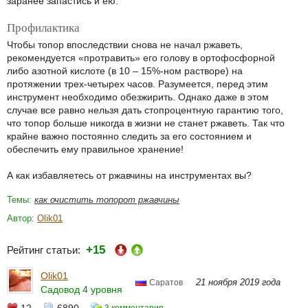
заранее запастись и ею.
Профилактика
Чтобы топор впоследствии снова не начал ржаветь,
рекомендуется «протравить» его голову в ортофосфорной
либо азотной кислоте (в 10 – 15%-ном растворе) на
протяжении трех-четырех часов. Разумеется, перед этим
инструмент необходимо обезжирить. Однако даже в этом
случае все равно нельзя дать стопроцентную гарантию того,
что топор больше никогда в жизни не станет ржаветь. Так что
крайне важно постоянно следить за его состоянием и
обеспечить ему правильное хранение!
А как избавляетесь от ржавчины на инструментах вы?
Темы:
как очистить топорот ржавчины
Автор:
Olik01
+15
Рейтинг статьи:
Olik01
21 ноября 2019 года
Саратов
Садовод 4 уровня
12
6890