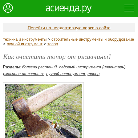
Перейти на неадаптивную версию сайта
техника и инструменты
>
строительные инструменты и оборудование
>
ручной инструмент
>
топор
Как очистить топор от ржавчины?
Разделы:
болезни растений
,
садовый инструмент (инвентарь)
,
ржавчина на листьях
,
ручной инструмент
,
топор