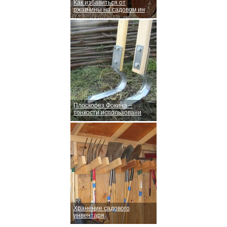
Как избавиться от
ржавчины на садовом ин
Плоскорез Фокина –
тонкости использовани
Хранение садового
инвентаря