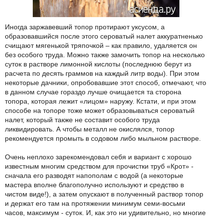
Иногда заржавевший топор протирают уксусом, а
образовавшийся после этого сероватый налет аккуратненько
счищают мягенькой тряпочкой – как правило, удаляется он
без особого труда. Можно также замочить топор на несколько
суток в растворе лимонной кислоты (последнюю берут из
расчета по десять граммов на каждый литр воды). При этом
некоторые дачники, опробовавшие этот способ, отмечают, что
в данном случае гораздо лучше очищается та сторона
топора, которая лежит «лицом» наружу. Кстати, и при этом
способе на топоре тоже может образовываться сероватый
налет, который также не составит особого труда
ликвидировать. А чтобы металл не окислялся, топор
рекомендуется промыть в содовом либо мыльном растворе.
Очень неплохо зарекомендовал себя и вариант с хорошо
известным многим средством для прочистки труб «Крот» -
сначала его разводят напополам с водой (а некоторые
мастера вполне благополучно используют и средство в
чистом виде!), а затем опускают в полученный раствор топор
и держат его там на протяжении минимум семи-восьми
часов, максимум - суток. И, как это ни удивительно, но многие