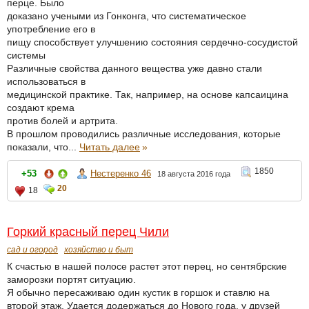
перце. Было
доказано учеными из Гонконга, что систематическое
употребление его в
пищу способствует улучшению состояния сердечно-сосудистой
системы
Различные свойства данного вещества уже давно стали
использоваться в
медицинской практике. Так, например, на основе капсаицина
создают крема
против болей и артрита.
В прошлом проводились различные исследования, которые
показали, что...
Читать далее
»
1850
+53
Нестеренко 46
18 августа 2016 года
20
18
Горкий красный перец Чили
сад и огород
хозяйство и быт
К счастью в нашей полосе растет этот перец, но сентябрские
заморозки портят ситуацию.
Я обычно пересаживаю один кустик в горшок и ставлю на
второй этаж. Удается додержаться до Нового года, у друзей