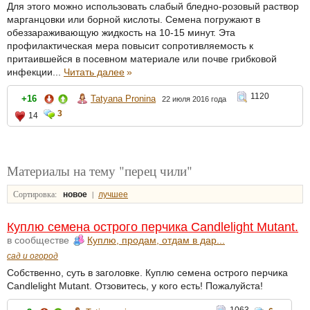
Для этого можно использовать слабый бледно-розовый раствор
марганцовки или борной кислоты. Семена погружают в
обеззараживающую жидкость на 10-15 минут. Эта
профилактическая мера повысит сопротивляемость к
притаившейся в посевном материале или почве грибковой
инфекции...
Читать далее
»
1120
+16
Tatyana Pronina
22 июля 2016 года
3
14
Материалы на тему "перец чили"
Сортировка:
|
новое
лучшее
Куплю семена острого перчика Candlelight Mutant.
в сообществе
Куплю, продам, отдам в дар...
сад и огород
Собственно, суть в заголовке. Куплю семена острого перчика
Candlelight Mutant. Отзовитесь, у кого есть! Пожалуйста!
1063