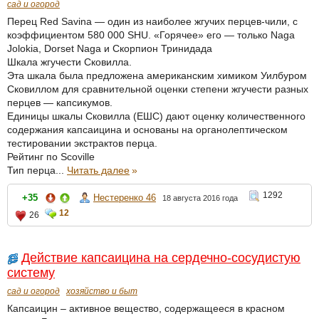
сад и огород
Перец Red Savina — один из наиболее жгучих перцев-чили, с
коэффициентом 580 000 SHU. «Горячее» его — только Naga
Jolokia, Dorset Naga и Скорпион Тринидада
Шкала жгучести Сковилла.
Эта шкала была предложена американским химиком Уилбуром
Сковиллом для сравнительной оценки степени жгучести разных
перцев — капсикумов.
Единицы шкалы Сковилла (ЕШС) дают оценку количественного
содержания капсаицина и основаны на органолептическом
тестировании экстрактов перца.
Рейтинг по Scoville
Тип перца...
Читать далее
»
1292
+35
Нестеренко 46
18 августа 2016 года
12
26
Действие капсаицина на сердечно-сосудистую
систему
сад и огород
хозяйство и быт
Капсаицин – активное вещество, содержащееся в красном