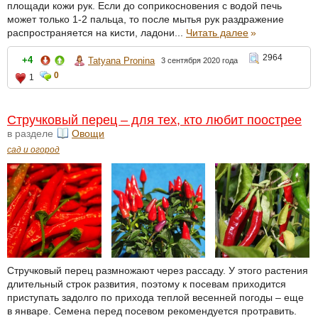
площади кожи рук. Если до соприкосновения с водой печь
может только 1-2 пальца, то после мытья рук раздражение
распространяется на кисти, ладони...
Читать далее
»
2964
+4
Tatyana Pronina
3 сентября 2020 года
0
1
Стручковый перец – для тех, кто любит поострее
в разделе
Овощи
сад и огород
Стручковый перец размножают через рассаду. У этого растения
длительный строк развития, поэтому к посевам приходится
приступать задолго по прихода теплой весенней погоды – еще
в январе. Семена перед посевом рекомендуется протравить.