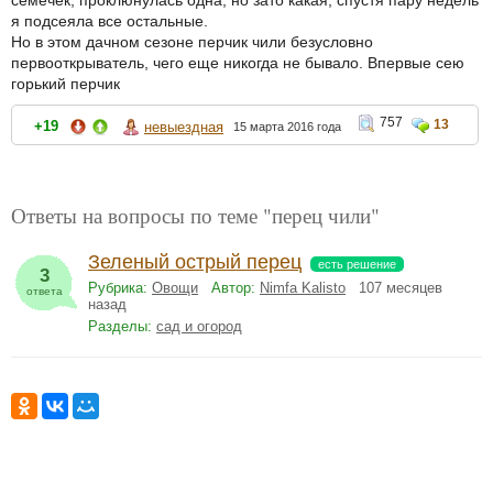
семечек, проклюнулась одна, но зато какая, спустя пару недель
я подсеяла все остальные.
Но в этом дачном сезоне перчик чили безусловно
первооткрыватель, чего еще никогда не бывало. Впервые сею
горький перчик
757
13
+19
невыездная
15 марта 2016 года
Ответы на вопросы по теме "перец чили"
Зеленый острый перец
есть решение
3
Рубрика:
Овощи
Автор:
Nimfa Kalisto
107 месяцев
ответа
назад
Разделы:
сад и огород