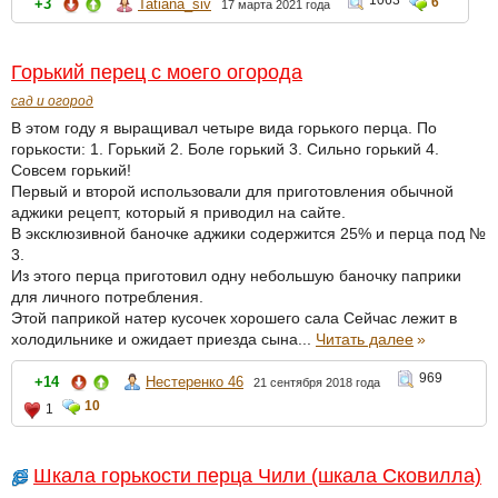
6
+3
Tatiana_siv
17 марта 2021 года
Горький перец с моего огорода
сад и огород
В этом году я выращивал четыре вида горького перца. По
горькости: 1. Горький 2. Боле горький 3. Сильно горький 4.
Совсем горький!
Первый и второй использовали для приготовления обычной
аджики рецепт, который я приводил на сайте.
В эксклюзивной баночке аджики содержится 25% и перца под №
3.
Из этого перца приготовил одну небольшую баночку паприки
для личного потребления.
Этой паприкой натер кусочек хорошего сала Сейчас лежит в
холодильнике и ожидает приезда сына...
Читать далее
»
969
+14
Нестеренко 46
21 сентября 2018 года
10
1
Шкала горькости перца Чили (шкала Сковилла)