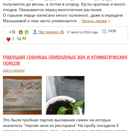
получается до весны, а потом в огород. Кусты крупные и много
плодов. Оказывается перец многолетние растение.
О горьком перце написано много полезного, даже в передаче
Малышевой о нем часто упоминается...
Читать далее
»
1436
+31
Нестеренко 46
17 августа 2016 года
62
7
Нарушая границы природных зон и климатических
поясов
сад и огород
Это была пробная партия высевания семян на которых
значилось "перчик чили из ресторана" На пробу посадила 5