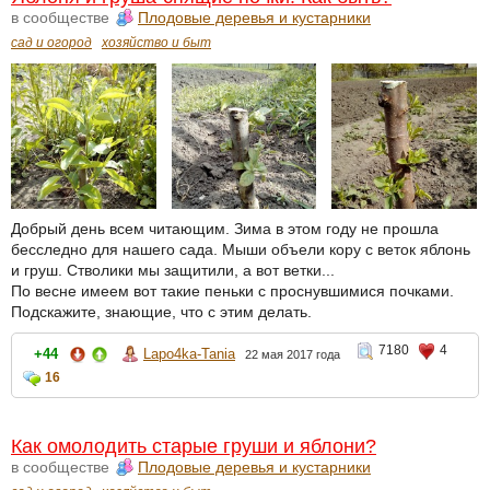
в сообществе
Плодовые деревья и кустарники
сад и огород
хозяйство и быт
Добрый день всем читающим. Зима в этом году не прошла
бесследно для нашего сада. Мыши объели кору с веток яблонь
и груш. Стволики мы защитили, а вот ветки...
По весне имеем вот такие пеньки с проснувшимися почками.
Подскажите, знающие, что с этим делать.
7180
4
+44
Lapo4ka-Tania
22 мая 2017 года
16
Как омолодить старые груши и яблони?
в сообществе
Плодовые деревья и кустарники