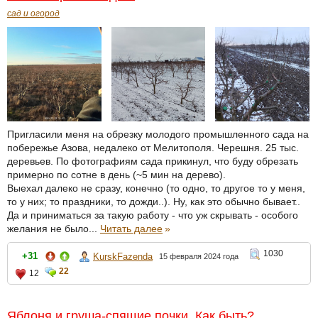
сад и огород
Пригласили меня на обрезку молодого промышленного сада на
побережье Азова, недалеко от Мелитополя. Черешня. 25 тыс.
деревьев. По фотографиям сада прикинул, что буду обрезать
примерно по сотне в день (~5 мин на дерево).
Выехал далеко не сразу, конечно (то одно, то другое то у меня,
то у них; то праздники, то дожди..). Ну, как это обычно бывает..
Да и приниматься за такую работу - что уж скрывать - особого
желания не было...
Читать далее
»
1030
+31
KurskFazenda
15 февраля 2024 года
22
12
Яблоня и груша-спящие почки. Как быть?