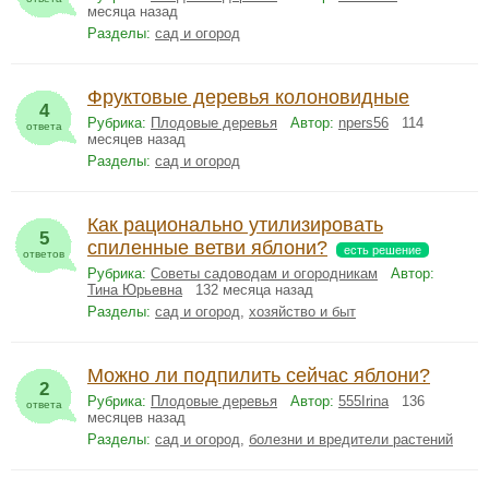
месяца назад
Разделы:
сад и огород
Фруктовые деревья колоновидные
4
Рубрика:
Плодовые деревья
Автор:
npers56
114
ответа
месяцев назад
Разделы:
сад и огород
Как рационально утилизировать
5
спиленные ветви яблони?
есть решение
ответов
Рубрика:
Советы садоводам и огородникам
Автор:
Тина Юрьевна
132 месяца назад
Разделы:
сад и огород
,
хозяйство и быт
Можно ли подпилить сейчас яблони?
2
Рубрика:
Плодовые деревья
Автор:
555Irina
136
ответа
месяцев назад
Разделы:
сад и огород
,
болезни и вредители растений