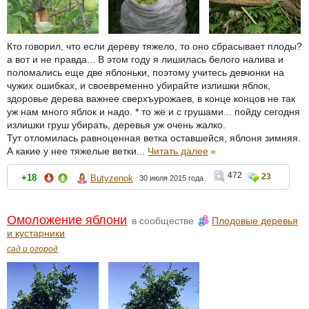
Кто говорил, что если дереву тяжело, то оно сбрасывает плоды?
а вот и не правда... В этом году я лишилась белого налива и
поломались еще две яблоньки, поэтому учитесь девчонки на
чужих ошибках, и своевременно убирайте излишки яблок,
здоровье дерева важнее сверхъурожаев, в конце концов не так
уж нам много яблок и надо. * то же и с грушами... пойду сегодня
излишки груш убирать, деревья уж очень жалко.
Тут отломилась равноценная ветка оставшейся, яблоня зимняя.
А какие у нее тяжелые ветки...
Читать далее
»
472
23
+18
Butyzenok
30 июля 2015 года
Омоложение яблони
в сообществе
Плодовые деревья
и кустарники
сад и огород