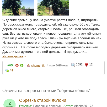
С давних времен у нас на участке растет яблоня, штрифель.
По рассказам моих прародителей, ей уже около 80 лет. Таких
деревьев было много, старые и больные, решили омолодить
сад. Все мы выкорчевали и новое посадили, а на эту яблоньку
рука ни у кого не поднялась. Очень уж вкусные яблочки на ней.
Из-за возраста своего она была очень непривлекательная,
огромная... На фоне молодых деревьев смотрелась лишней.
Думали мы думали что с ней делать... И придумали...
Читать далее
»
1692
12
+69
shamshik
4 июля 2015 года
48
Ответы на вопросы по теме "обрезка яблонь"
Обрезка старой яблони
2
Рубрика:
Плодовые деревья
Автор:
Alenka50
73
ответа