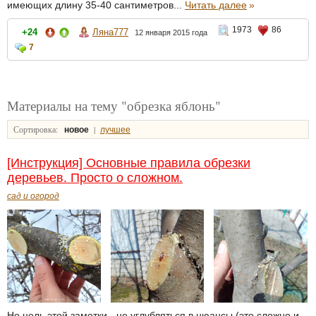
имеющих длину 35-40 сантиметров...
Читать далее
»
1973
86
+24
Ляна777
12 января 2015 года
7
Материалы на тему "обрезка яблонь"
Сортировка:
|
новое
лучшее
[Инструкция] Основные правила обрезки
деревьев. Просто о сложном.
сад и огород
Но цель этой заметки - не углубляться в нюансы (это сложно и