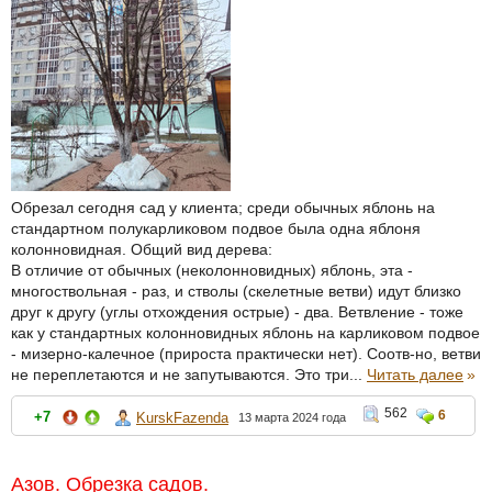
Обрезал сегодня сад у клиента; среди обычных яблонь на
стандартном полукарликовом подвое была одна яблоня
колонновидная. Общий вид дерева:
В отличие от обычных (неколонновидных) яблонь, эта -
многоствольная - раз, и стволы (скелетные ветви) идут близко
друг к другу (углы отхождения острые) - два. Ветвление - тоже
как у стандартных колонновидных яблонь на карликовом подвое
- мизерно-калечное (прироста практически нет). Соотв-но, ветви
не переплетаются и не запутываются. Это три...
Читать далее
»
562
6
+7
KurskFazenda
13 марта 2024 года
Азов. Обрезка садов.