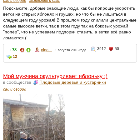
сад и огород
хозяйство и быт
Подскажите, добрые знающие люди, как бы попроще укоротить
ветки на старых яблонях и грушах, но что бы не лишиться в
следующем году урожая! В прошлом году спилили центральные
самые высокие ветки, так в этом году так на боковых урожай
"попёр", что не успеваем подпорки ставить, а ветки всё равно
ломаются (
3912
50
+38
olga...
1 августа 2016 года
12
Мой мужчина окультуривает яблоньку :)
в сообществе
Плодовые деревья и кустарники
сад и огород