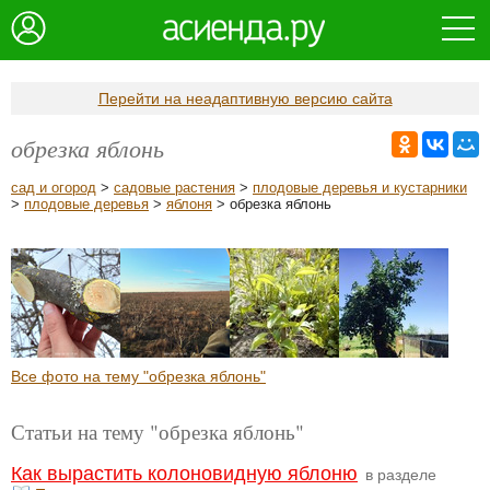
Перейти на неадаптивную версию сайта
обрезка яблонь
сад и огород
>
садовые растения
>
плодовые деревья и кустарники
>
плодовые деревья
>
яблоня
> обрезка яблонь
Все фото на тему "обрезка яблонь"
Статьи на тему "обрезка яблонь"
Как вырастить колоновидную яблоню
в разделе