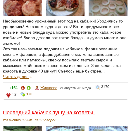
Необыкновенно урожайный этот год на кабачки! Уродились то
уродились! Не знаем куда и девать! Вот и придумываем все
новые и новые блюда куда можно употребить это кабачковое
изобилие! Вчера делала вот такое блюдо - я думаю многим оно
знакомо!
Это так называемые лодочки из кабачков, фаршированные
мясным фаршем, в фарш добавляю мелко нашинкованные
кабачки или патисоны, сверху посыпаю тертым сыром и
смазываю майонезом с чесноком и зеленью. Запекалась эта
красота в духовке 40 минут! Съелось еще быстрее...
Читать далее
»
3170
+154
Жилюева
21 августа 2016 года
120
131
Последний кабачок пущу на котлеты.
хозяйство и быт
сад и огород