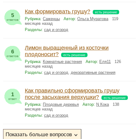
Как формировать грушу?
есть решение
5
Рубрика:
Саженцы
Автор:
Ольга Муратова
119
ответов
месяцев назад
Разделы:
сад и огород
Лимон выращенный из косточки
6
плодоносит?
есть решение
ответов
Рубрика:
Комнатные растения
Автор:
Еля11
126
месяцев назад
Разделы:
сад и огород
,
декоративные растения
Как правильно сформировать грушу
1
после засыхания верхушки?
есть решение
ответ
Рубрика:
Плодовые деревья
Автор:
N Кока
138
месяцев назад
Разделы:
сад и огород