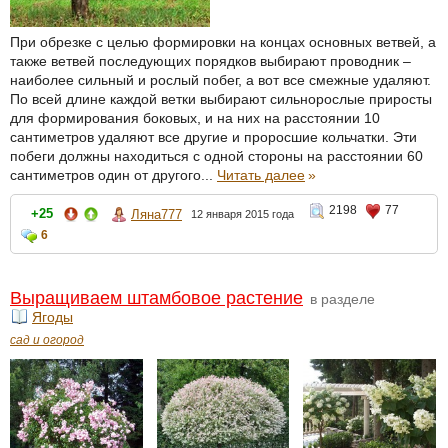
При обрезке с целью формировки на концах основных ветвей, а
также ветвей последующих порядков выбирают проводник –
наиболее сильный и рослый побег, а вот все смежные удаляют.
По всей длине каждой ветки выбирают сильнорослые приросты
для формирования боковых, и на них на расстоянии 10
сантиметров удаляют все другие и проросшие кольчатки. Эти
побеги должны находиться с одной стороны на расстоянии 60
сантиметров один от другого...
Читать далее
»
2198
77
+25
Ляна777
12 января 2015 года
6
Выращиваем штамбовое растение
в разделе
Ягоды
сад и огород