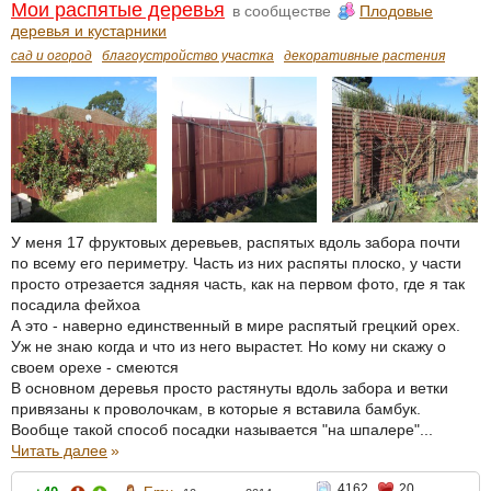
Мои распятые деревья
в сообществе
Плодовые
деревья и кустарники
сад и огород
благоустройство участка
декоративные растения
У меня 17 фруктовых деревьев, распятых вдоль забора почти
по всему его периметру. Часть из них распяты плоско, у части
просто отрезается задняя часть, как на первом фото, где я так
посадила фейхоа
А это - наверно единственный в мире распятый грецкий орех.
Уж не знаю когда и что из него вырастет. Но кому ни скажу о
своем орехе - смеются
В основном деревья просто растянуты вдоль забора и ветки
привязаны к проволочкам, в которые я вставила бамбук.
Вообще такой способ посадки называется "на шпалере"...
Читать далее
»
4162
20