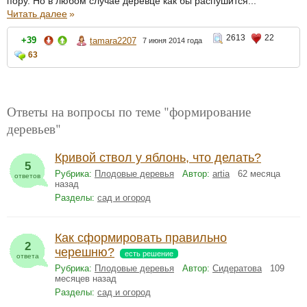
пору. Но в любом случае деревце как бы распушится...
Читать далее
»
2613
22
+39
tamara2207
7 июня 2014 года
63
Ответы на вопросы по теме "формирование
деревьев"
Кривой ствол у яблонь, что делать?
5
Рубрика:
Плодовые деревья
Автор:
artia
62 месяца
ответов
назад
Разделы:
сад и огород
Как сформировать правильно
2
черешню?
есть решение
ответа
Рубрика:
Плодовые деревья
Автор:
Сидератова
109
месяцев назад
Разделы:
сад и огород