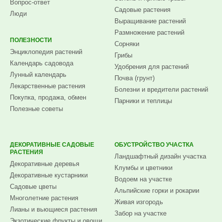
Вопрос-ответ
Садовые растения
Люди
Выращивание растений
Размножение растений
ПОЛЕЗНОСТИ
Сорняки
Энциклопедия растений
Грибы
Календарь садовода
Удобрения для растений
Лунный календарь
Почва (грунт)
Лекарственные растения
Болезни и вредители растений
Покупка, продажа, обмен
Парники и теплицы
Полезные советы
ДЕКОРАТИВНЫЕ САДОВЫЕ
ОБУСТРОЙСТВО УЧАСТКА
РАСТЕНИЯ
Ландшафтный дизайн участка
Декоративные деревья
Клумбы и цветники
Декоративные кустарники
Водоем на участке
Садовые цветы
Альпийские горки и рокарии
Многолетние растения
Живая изгородь
Лианы и вьющиеся растения
Забор на участке
Экзотические фрукты и овощи