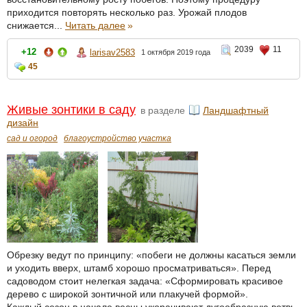
приходится повторять несколько раз. Урожай плодов
снижается...
Читать далее
»
2039
11
+12
larisav2583
1 октября 2019 года
45
Живые зонтики в саду
в разделе
Ландшафтный
дизайн
сад и огород
благоустройство участка
Обрезку ведут по принципу: «побеги не должны касаться земли
и уходить вверх, штамб хорошо просматриваться». Перед
садоводом стоит нелегкая задача: «Сформировать красивое
дерево с широкой зонтичной или плакучей формой».
Каждый сезон в начале весны укорачивают дугообразную ветвь