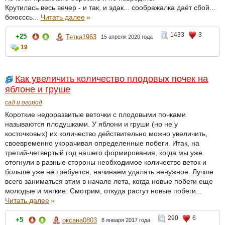
Крутилась весь вечер - и так, и эдак... соображалка даёт сбой...
боюсссь...
Читать далее
»
1433
3
+25
Тетка1963
15 апреля 2020 года
19
Как увеличить количество плодовых почек на
яблоне и груше
сад и огород
Короткие недоразвитые веточки с плодовыми почками
называются плодушками. У яблони и груши (но не у
косточковых) их количество действительно можно увеличить,
своевременно укорачивая определенные побеги. Итак, на
третий-четвертый год нашего формирования, когда мы уже
отогнули в разные стороны необходимое количество веток и
больше уже не требуется, начинаем удалять ненужное. Лучше
всего заниматься этим в начале лета, когда новые побеги еще
молодые и мягкие. Смотрим, откуда растут новые побеги...
Читать далее
»
290
6
+5
оксана0803
8 января 2017 года