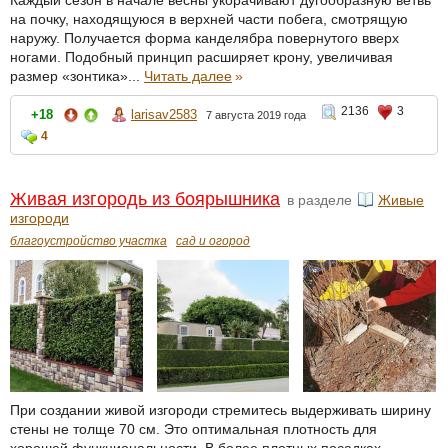
на почку, находящуюся в верхней части побега, смотрящую
наружу. Получается форма канделябра повернутого вверх
ногами. Подобный принцип расширяет крону, увеличивая
размер «зонтика»...
Читать далее
»
2136
3
+18
larisav2583
7 августа 2019 года
4
Живая изгородь из боярышника
в разделе
Живые
изгороди
благоустройство участка
сад и огород
При создании живой изгороди стремитесь выдерживать ширину
стены не толще 70 см. Это оптимальная плотность для