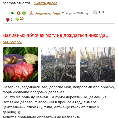
безграмотности...
Читать далее
»
1189
+16
Ведамира Рада
20 апреля 2020 года
20
1
Наливных яблочек могу не дождаться никогда...
сад и огород
Наверное, задолбали вас, дорогие мои, вопросами про обрезку,
формирование плодовых деревьев...
Но, это же боль душевная... а ручки деревянные, деменция...
Вот такое дерево. У яблоньки в прошлом году вымерз
центральный ствол (ну, типа, есть ещё какой-то ствол у
дерева))))
Хочется правильно обрезать и не навредить.