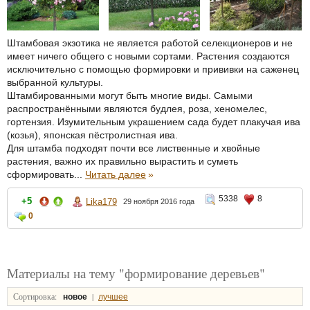
Штамбовая экзотика не является работой селекционеров и не
имеет ничего общего с новыми сортами. Растения создаются
исключительно с помощью формировки и прививки на саженец
выбранной культуры.
Штамбированными могут быть многие виды. Самыми
распространёнными являются будлея, роза, хеномелес,
гортензия. Изумительным украшением сада будет плакучая ива
(козья), японская пёстролистная ива.
Для штамба подходят почти все лиственные и хвойные
растения, важно их правильно вырастить и суметь
сформировать...
Читать далее
»
5338
8
+5
Lika179
29 ноября 2016 года
0
Материалы на тему "формирование деревьев"
Сортировка:
|
новое
лучшее