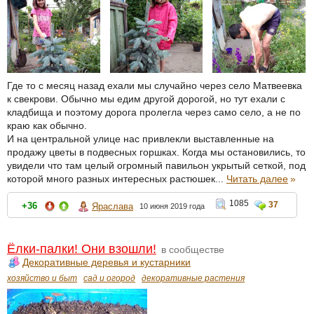
Где то с месяц назад ехали мы случайно через село Матвеевка
к свекрови. Обычно мы едим другой дорогой, но тут ехали с
кладбища и поэтому дорога пролегла через само село, а не по
краю как обычно.
И на центральной улице нас привлекли выставленные на
продажу цветы в подвесных горшках. Когда мы остановились, то
увидели что там целый огромный павильон укрытый сеткой, под
которой много разных интересных растюшек...
Читать далее
»
1085
37
+36
Яраслава
10 июня 2019 года
Ёлки-палки! Они взошли!
в сообществе
Декоративные деревья и кустарники
хозяйство и быт
сад и огород
декоративные растения