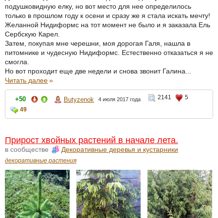
подушковидную елку, но вот место для нее определилось
только в прошлом году к осени и сразу же я стала искать мечту!
Желанной Нидиформс на тот момент не было и я заказала Ель
Сербскую Карел.
Затем, покупая мне черешни, моя дорогая Галя, нашла в
питомнике и чудесную Нидиформс. Естественно отказаться я не
смогла.
Но вот проходит еще две недели и снова звонит Галина...
Читать далее
»
2141
5
+50
Butyzenok
4 июля 2017 года
49
Прирост хвойных растений в начале лета.
в сообществе
Декоративные деревья и кустарники
декоративные растения