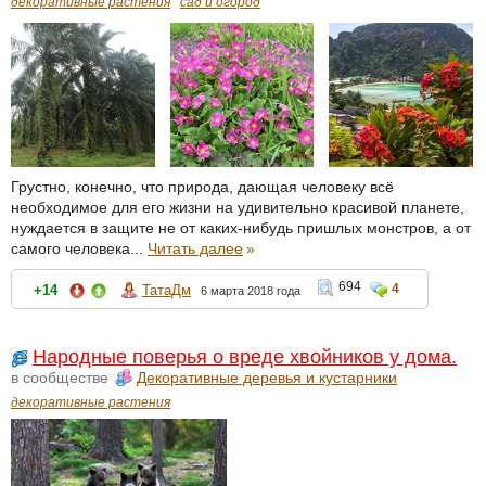
декоративные растения
сад и огород
Грустно, конечно, что природа, дающая человеку всё
необходимое для его жизни на удивительно красивой планете,
нуждается в защите не от каких-нибудь пришлых монстров, а от
самого человека...
Читать далее
»
694
4
+14
ТатаДм
6 марта 2018 года
Народные поверья о вреде хвойников у дома.
в сообществе
Декоративные деревья и кустарники
декоративные растения