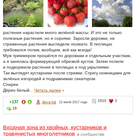
растения нарастили много зелёной массы. И это не только
полезные растения, но и сорняки. Заросли дорожки, не
стриженные растения выглядели лохмато. В теплицах
требовался полив, вообщем, всё как всегда!
Муж триммером прошёлся по дорожкам и отдельным участкам,
а я занялась формирующей обрезкой кустов. Затем полили
и подкормили растения в теплицах и под укрытиями.
Так выглядят кустарники после стрижки. Стригу ножницами для
зелёных изгородей и подравниваю секатором.
Спиреи
Дёрен белый...
Читать далее
»
1910
3
+137
deva-tat
12 июля 2017 года
19
Входная зона из хвойных, кустарников и
травянистых многолетников
в сообществе