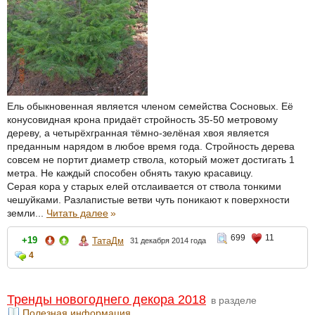
Ель обыкновенная является членом семейства Сосновых. Её
конусовидная крона придаёт стройность 35-50 метровому
дереву, а четырёхгранная тёмно-зелёная хвоя является
преданным нарядом в любое время года. Стройность дерева
совсем не портит диаметр ствола, который может достигать 1
метра. Не каждый способен обнять такую красавицу.
Серая кора у старых елей отслаивается от ствола тонкими
чешуйками. Разлапистые ветви чуть поникают к поверхности
земли...
Читать далее
»
699
11
+19
ТатаДм
31 декабря 2014 года
4
Тренды новогоднего декора 2018
в разделе
Полезная информация