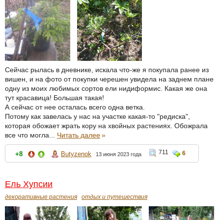
Сейчас рылась в дневнике, искала что-же я покупала ранее из
вишен, и на фото от покупки черешен увидела на заднем плане
одну из моих любимых сортов ели нидиформис. Какая же она
тут красавица! Большая такая!
А сейчас от нее осталась всего одна ветка.
Потому как завелась у нас на участке какая-то "редиска",
которая обожает жрать кору на хвойных растениях. Обожрала
все что могла...
Читать далее
»
711
6
+8
Butyzenok
13 июня 2023 года
Ель Хупсии
декоративные растения
отдых и путешествия