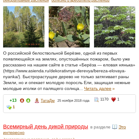
декоративные растения
болезни и вредители растений
О российской белоствольной Берёзке, одной из первых
появляющейся на землях, опустошённых пожаром, было уже
рассказано на нашем сайте в статье «Берёза — еловая нянька»
(https://www.asienda.ru/dekorativnye-derevya/bereza-elovaya-
nyanka/). Быстрорастущее дерево не только затягивает раны
Земли, но и опекает молодую поросль Ели, защищая нежные
молодые иголки от палящего солнца...
Читать далее
»
1170
1
+13
ТатаДм
25 ноября 2018 года
1
Всемирный день дикой природы
в разделе
Это
интересно