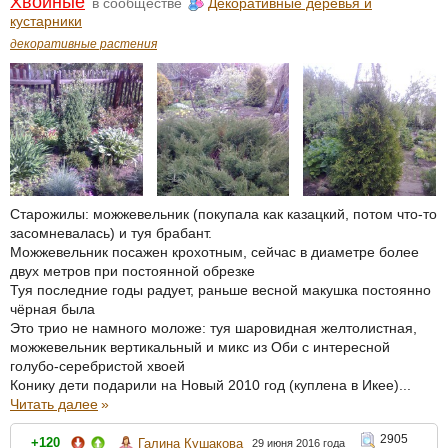
Хвойные
в сообществе
Декоративные деревья и
кустарники
декоративные растения
Старожилы: можжевельник (покупала как казацкий, потом что-то
засомневалась) и туя брабант.
Можжевельник посажен крохотным, сейчас в диаметре более
двух метров при постоянной обрезке
Туя последние годы радует, раньше весной макушка постоянно
чёрная была
Это трио не намного моложе: туя шаровидная желтолистная,
можжевельник вертикальный и микс из Оби с интересной
голубо-серебристой хвоей
Конику дети подарили на Новый 2010 год (куплена в Икее)...
Читать далее
»
2905
+120
Галина Кушакова
29 июня 2016 года