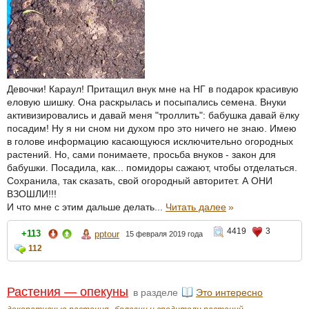
Девочки! Караул! Притащил внук мне на НГ в подарок красивую
еловую шишку. Она раскрылась и посыпались семена. Внуки
активизировались и давай меня "троллить": бабушка давай ёлку
посадим! Ну я ни сном ни духом про это ничего не знаю. Имею
в голове информацию касающуюся исключительно огородных
растений. Но, сами понимаете, просьба внуков - закон для
бабушки. Посадила, как... помидоры сажают, чтобы отделаться.
Сохранила, так сказать, свой огородный авторитет. А ОНИ
ВЗОШЛИ!!!
И что мне с этим дальше делать...
Читать далее
»
4419
3
+113
pptour
15 февраля 2019 года
112
Растения — опекуны
в разделе
Это интересно