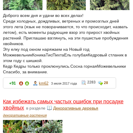
Доброго всем дня и удачи во всех делах!
Среди холодных, дождливых, ветреных и промозглых дней
этого лета (язык не поворачивается, то что происходит, назвать
летом), есть моменты радующие взор это прирост хвойных
растений. Приглашаю взглянуть, на эти пушистые пробуждения
хвойников.
Эту елку под окном наряжаем на Новый год
МожжевельникКоникаТисПихтаЕль голубаяКедровый стланик в
этом году с шишкой.
Кедр Кедры только проклюнулись.Сосна горнаяМожевельники
Спасибо, за внимание.
2283
28
+91
km62
3 июля 2017 года
Как избежать самых частых ошибок при посадке
хвойных
в разделе
Декоративные деревья
декоративные растения