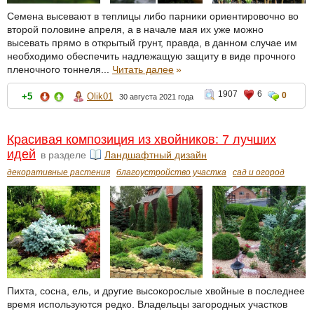
Семена высевают в теплицы либо парники ориентировочно во
второй половине апреля, а в начале мая их уже можно
высевать прямо в открытый грунт, правда, в данном случае им
необходимо обеспечить надлежащую защиту в виде прочного
пленочного тоннеля...
Читать далее
»
1907
6
0
+5
Olik01
30 августа 2021 года
Красивая композиция из хвойников: 7 лучших
идей
в разделе
Ландшафтный дизайн
декоративные растения
благоустройство участка
сад и огород
Пихта, сосна, ель, и другие высокорослые хвойные в последнее
время используются редко. Владельцы загородных участков