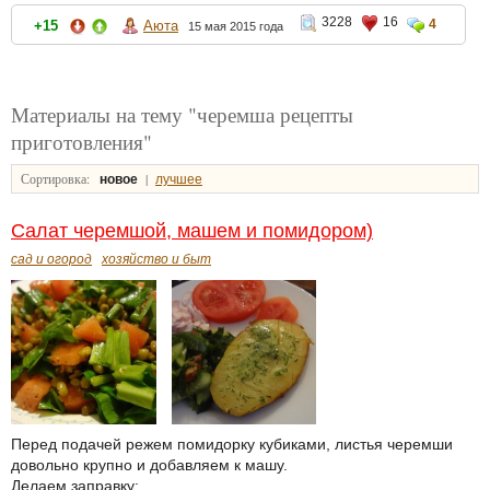
3228
16
4
+15
Аюта
15 мая 2015 года
Материалы на тему "черемша рецепты
приготовления"
Сортировка:
|
новое
лучшее
Салат черемшой, машем и помидором)
сад и огород
хозяйство и быт
Перед подачей режем помидорку кубиками, листья черемши
довольно крупно и добавляем к машу.
Делаем заправку: