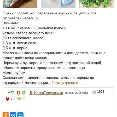
Очень простой, но потрясающе вкусный рецептик для
любителей черемши.
Возьмем:
130-140 г черемши (большой пучок);
четыре стебля зеленого лука;
250 г сливочного масла;
1,5 ч. л. ложки соли;
0,5 ч. л. перца.
Масло вынимаем из холодильника и дожидаемся, пока оно
станет достаточно мягким.
Черемшу и лук хорошо промываем под проточной водой,
обрезаем корешки, просушиваем на полотенце.
Мелко рубим.
Смешиваем в мисочке с маслом, солью и перцем до
однородной консистенции...
Читать далее
»
1963
+77
ИринаПриморочка
22 мая 2015 года
35
78