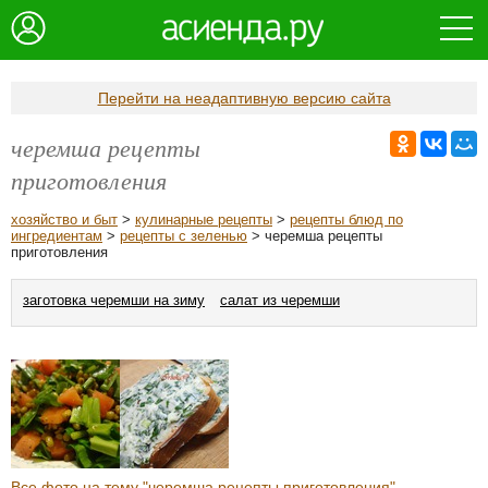
Перейти на неадаптивную версию сайта
черемша рецепты
приготовления
хозяйство и быт
>
кулинарные рецепты
>
рецепты блюд по
ингредиентам
>
рецепты с зеленью
> черемша рецепты
приготовления
заготовка черемши на зиму
салат из черемши
Все фото на тему "черемша рецепты приготовления"