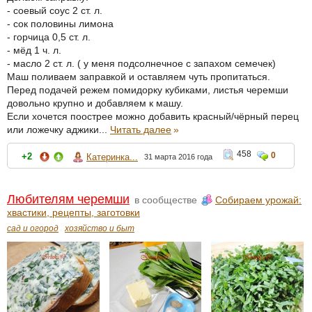
- соевый соус 2 ст. л.
- сок половины лимона
- горчица 0,5 ст. л.
- мёд 1 ч. л.
- масло 2 ст. л. ( у меня подсолнечное с запахом семечек)
Маш поливаем заправкой и оставляем чуть пропитаться.
Перед подачей режем помидорку кубиками, листья черемши
довольно крупно и добавляем к машу.
Если хочется поострее можно добавить красный/чёрный перец
или ложечку аджики...
Читать далее
»
458
0
+2
Катеринка...
31 марта 2016 года
Любителям черемши
в сообществе
Собираем урожай:
хвастики, рецепты, заготовки
сад и огород
хозяйство и быт