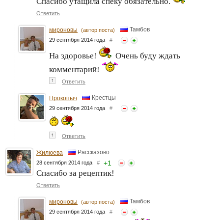
Спасибо утащила спеку обязательно.
Ответить
Тамбов
мироновы
(автор поста)
29 сентября 2014 года
#
На здоровье!
Очень буду ждать
комментарий!
↑
Ответить
Крестцы
Прокопыч
29 сентября 2014 года
#
↑
Ответить
Рассказово
Жилюева
+
1
28 сентября 2014 года
#
Спасибо за рецептик!
Ответить
Тамбов
мироновы
(автор поста)
29 сентября 2014 года
#