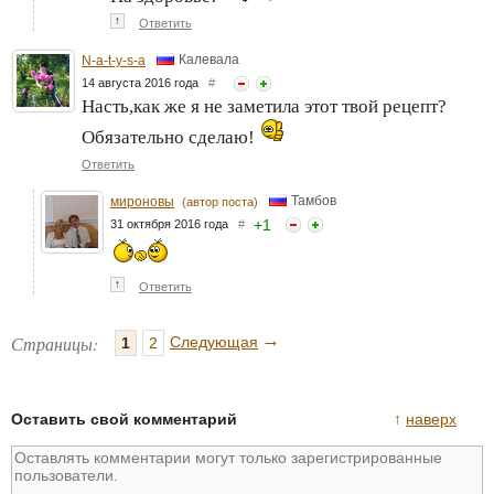
↑
Ответить
Калевала
N-a-t-y-s-a
14 августа 2016 года
#
Насть,как же я не заметила этот твой рецепт?
Обязательно сделаю!
Ответить
Тамбов
мироновы
(автор поста)
+
1
31 октября 2016 года
#
↑
Ответить
→
Страницы:
Следующая
1
2
Оставить свой комментарий
↑
наверх