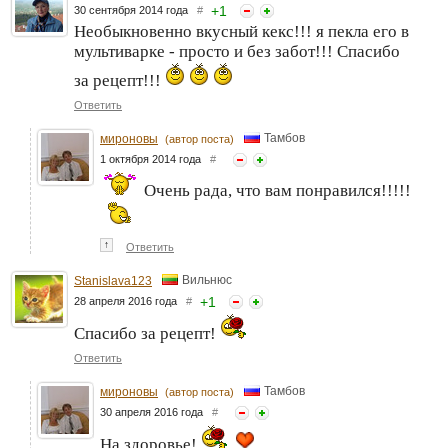
+
1
30 сентября 2014 года
#
Необыкновенно вкусный кекс!!! я пекла его в
мультиварке - просто и без забот!!! Спасибо
за рецепт!!!
Ответить
Тамбов
мироновы
(автор поста)
1 октября 2014 года
#
Очень рада, что вам понравился!!!!!
↑
Ответить
Вильнюс
Stanislava123
+
1
28 апреля 2016 года
#
Спасибо за рецепт!
Ответить
Тамбов
мироновы
(автор поста)
30 апреля 2016 года
#
На здоровье!