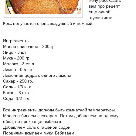
Хочу рассказать
вам про рецепт
еще одной
вкуснятинки.
Кекс получается очень воздушный и нежный.
Ингредиенты:
Масло сливочное - 200 гр.
Яйцо - 3 шт.
Мука - 200 гр.
Молоко - 3 ст. л.
Лимон - 0,5 шт.
Лимонная цедра с одного лимона.
Сахар - 250 гр.
Соль - 1/3 ч. л.
Какао - 3 ст. л.
Сода -1/2 ч л.
Все ингредиенты должны быть комнатной температуры.
Масло взбиваем с сахаром. Потом добавляем по одному
яйца, не прекращая взбивать.
Добавляем соль с гашеной содой.
Порциями всыпаем муку. Взбиваем.