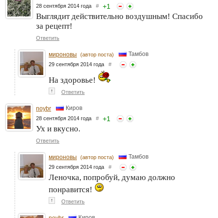
+
1
28 сентября 2014 года
#
Выглядит действительно воздушным! Спасибо
за рецепт!
Ответить
Тамбов
мироновы
(автор поста)
29 сентября 2014 года
#
На здоровье!
↑
Ответить
Киров
noybr
+
1
28 сентября 2014 года
#
Ух и вкусно.
Ответить
Тамбов
мироновы
(автор поста)
29 сентября 2014 года
#
Леночка, попробуй, думаю должно
понравится!
↑
Ответить
Киров