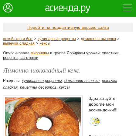
Перейти на неадаптивную версию сайта
хозяйство и быт
>
кулинарные рецепты
>
домашняя выпечка
>
выпечка сладкая
>
кексы
Опубликовала
мироновы
в группе
Собираем урожай: хвастики,
рецепты, заготовки
Лимонно-шоколадный кекс.
Разделы:
кулинарные рецепты
,
домашняя выпечка
,
выпечка
сладкая
,
рецепты десертов
,
кексы
Здравствуйте
дорогие мои
ассиендочки!!!