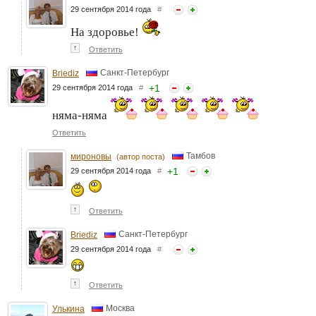
29 сентября 2014 года
#
На здоровье!
↑
Ответить
Санкт-Петербург
Briediz
+
1
29 сентября 2014 года
#
няма-няма
Ответить
Тамбов
мироновы
(автор поста)
+
1
29 сентября 2014 года
#
↑
Ответить
Санкт-Петербург
Briediz
29 сентября 2014 года
#
↑
Ответить
Москва
Улькина