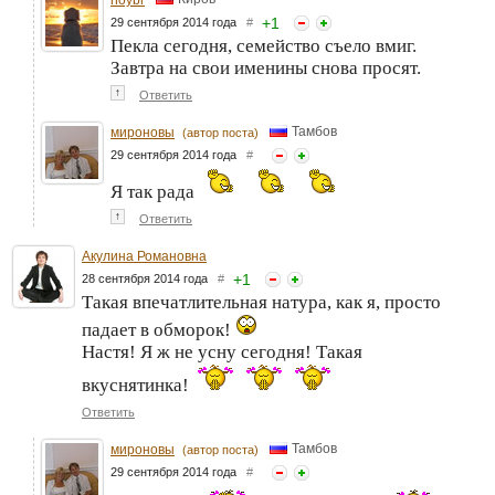
noybr
+
1
29 сентября 2014 года
#
Пекла сегодня, семейство съело вмиг.
Завтра на свои именины снова просят.
↑
Ответить
Тамбов
мироновы
(автор поста)
29 сентября 2014 года
#
Я так рада
↑
Ответить
Акулина Романовна
+
1
28 сентября 2014 года
#
Такая впечатлительная натура, как я, просто
падает в обморок!
Настя! Я ж не усну сегодня! Такая
вкуснятинка!
Ответить
Тамбов
мироновы
(автор поста)
29 сентября 2014 года
#