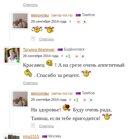
Ответить
Тамбов
мироновы
(автор поста)
29 сентября 2014 года
#
↑
Ответить
Будённовск
Татьяна Векленко
+
1
28 сентября 2014 года
#
Красавец
! А на срезе очень аппетитный
. Спасибо за рецепт.
Ответить
Тамбов
мироновы
(автор поста)
+
1
29 сентября 2014 года
#
На здоровье!
Буду очень рада,
Танюш, если тебе пригодится!
↑
Ответить
Москва
irina1515