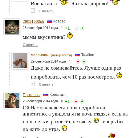
Впечатлила
Это так здорово!
↑
Ответить
Котово
29091963pti
+
1
28 сентября 2014 года
#
мммм вкуснятина?
Ответить
Тамбов
мироновы
(автор поста)
29 сентября 2014 года
#
Даже не сомневайтесь. Лучше один раз
попробовать, чем 10 раз посмотреть.
↑
Ответить
Крестцы
Прокопыч
+
1
28 сентября 2014 года
#
Ой Настя как всегда, так подробно и
аппетитно, а увидела я на ночь глядя, а есть на
ночь нельзя разнесёт, не влезу.
теперь бы
до жить до утра.