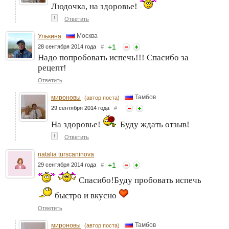
Людочка, на здоровье!
↑
Ответить
Москва
Улькина
+
1
28 сентября 2014 года
#
Надо попробовать испечь!!! Спасибо за
рецепт!
Ответить
Тамбов
мироновы
(автор поста)
29 сентября 2014 года
#
На здоровье!
Буду ждать отзыв!
↑
Ответить
natalia turscaninova
+
1
29 сентября 2014 года
#
Спасибо!Буду пробовать испечь
быстро и вкусно
Ответить
Тамбов
мироновы
(автор поста)