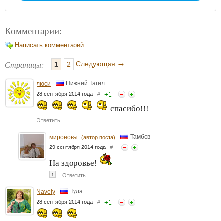
Комментарии:
Написать комментарий
→
Страницы:
Следующая
1
2
Нижний Тагил
люси
+
1
28 сентября 2014 года
#
спасибо!!!
Ответить
Тамбов
мироновы
(автор поста)
29 сентября 2014 года
#
На здоровье!
↑
Ответить
Тула
Navely
+
1
28 сентября 2014 года
#