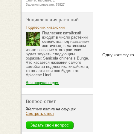
Сейчас на сайте: 1
Зарегистрировано: 78827
Энциклопедия растений
Подлесник китайский
Подлесник китайский
входит в число растений
семейства под названием
зонтичные, в латинском
языке название этого растения
будет звучать следующим
Одну коляску к
образом: Sanicula chinensis Bunge.
Что касается названия самого
семейства подлесника китайского,
то по-латински оно будет так:
Apiaceae Lindl.
Вся энциклопедия
Вопрос-ответ
Желтые пятна на огурцах
Смотреть ответ