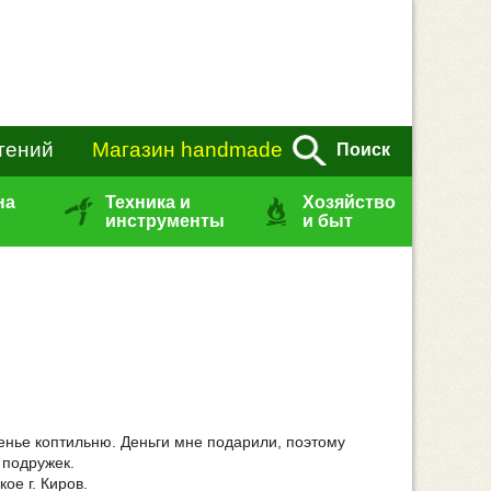
тений
Магазин handmade
Поиск
на
Техника и
Хозяйство
инструменты
и быт
енье коптильню. Деньги мне подарили, поэтому
 подружек.
ое г. Киров.