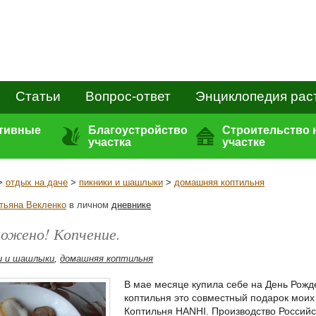
Статьи
Вопрос-ответ
Энциклопедия рас
ативные
Благоустройство
Строительство 
участка
участке
>
отдых на даче
>
пикники и шашлыки
>
домашняя коптильня
тьяна Векленко
в личном
дневнике
ложено! Копчение.
и и шашлыки
,
домашняя коптильня
В мае месяце купила себе на День Рожд
коптильня это совместный подарок моих
Коптильня HANHI. Производство Российск