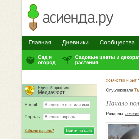
Главная
Дневники
Сообщества
Сад и
Садовые цветы и декор
огород
растения
хозяйство и быт
Единый профиль
Опубликовала
Та
МедиаФорт
Начало по
E-mail:
Разделы:
пикник
Пароль:
Забыли пароль?