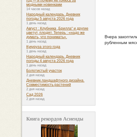
год — и почему не гонюсь за
модными новинками
14 часов назад
Народный календарь. Дневник
погоды 5 августа 2026 года
1 день назад
Август : Клубника „Брилла“ и другие
цветут, плодят. Теперь : «надо же
Вчера закоптил
думать, что понимать».
1 день назад
рубленным мясо
Кукуруза этого года
1 день назад
Народный календарь. Дневник
погоды 4 августа 2026 года
1 день назад
Болотистый участок
2 дня назад
Дневник ландшафтного дизайна.
Совместимость растений
2 дня назад
Сад 2026
2 дня назад
Книга рекордов Асиенды