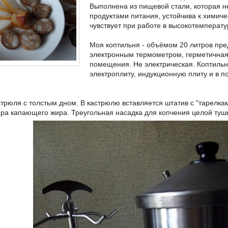
Выполнена из пищевой стали, которая н
продуктами питания, устойчива к химич
чувствует при работе в высокотемперату
Моя коптильня - объёмом 20 литров пре
электронным термометром, герметичная
помещения. Не электрическая. Коптильн
электроплиту, индукционную плиту и в п
стрюля с толстым дном. В кастрюлю вставляется штатив с "тарелка
ора капающего жира. Треугольная насадка для копчения целой туш