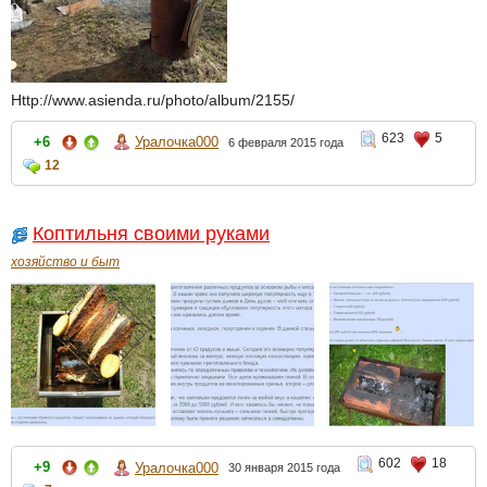
Http://www.asienda.ru/photo/album/2155/
623
5
+6
Уралочка000
6 февраля 2015 года
12
Коптильня своими руками
хозяйство и быт
602
18
+9
Уралочка000
30 января 2015 года