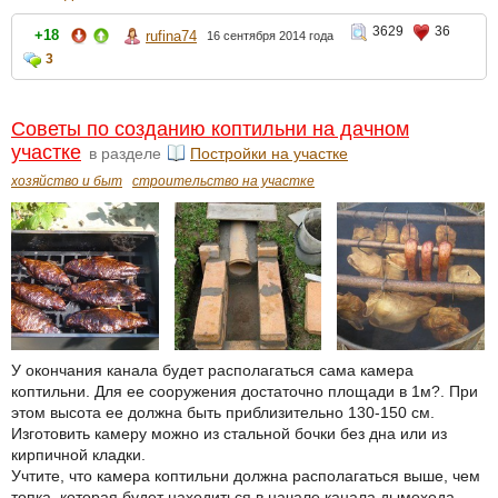
3629
36
+18
rufina74
16 сентября 2014 года
3
Советы по созданию коптильни на дачном
участке
в разделе
Постройки на участке
хозяйство и быт
строительство на участке
У окончания канала будет располагаться сама камера
коптильни. Для ее сооружения достаточно площади в 1м?. При
этом высота ее должна быть приблизительно 130-150 см.
Изготовить камеру можно из стальной бочки без дна или из
кирпичной кладки.
Учтите, что камера коптильни должна располагаться выше, чем
топка, которая будет находиться в начале канала дымохода.