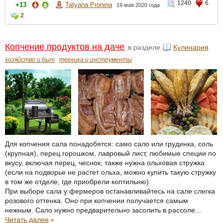
1240
6
+13
Tatyana Pronina
19 мая 2020 года
2
Копчение продуктов на даче
в разделе
Кулинария
хозяйство и быт
техника и инструменты
Для копчения сала понадобятся: само сало или грудинка, соль
(крупная), перец горошком, лавровый лист, любимые специи по
вкусу, включая перец, чеснок, также нужна ольховая стружка
(если на подворье не растет ольха, можно купить такую стружку
в том же отделе, где приобрели коптильню).
При выборе сала у фермеров останавливайтесь на сале слегка
розового оттенка. Оно при копчении получается самым
нежным. Сало нужно предварительно засолить в рассоле...
Читать далее
»