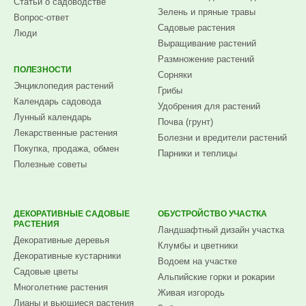
Статьи о садоводстве
Зелень и пряные травы
Вопрос-ответ
Садовые растения
Люди
Выращивание растений
Размножение растений
ПОЛЕЗНОСТИ
Сорняки
Энциклопедия растений
Грибы
Календарь садовода
Удобрения для растений
Лунный календарь
Почва (грунт)
Лекарственные растения
Болезни и вредители растений
Покупка, продажа, обмен
Парники и теплицы
Полезные советы
ДЕКОРАТИВНЫЕ САДОВЫЕ
ОБУСТРОЙСТВО УЧАСТКА
РАСТЕНИЯ
Ландшафтный дизайн участка
Декоративные деревья
Клумбы и цветники
Декоративные кустарники
Водоем на участке
Садовые цветы
Альпийские горки и рокарии
Многолетние растения
Живая изгородь
Лианы и вьющиеся растения