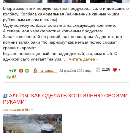
Вчера закоптили первую партию продуктов... сало и домашнюю
колбасу. Колбаса самодельная (начинённые свиные кишки
рубленным мясом и салом).
Одну коляску колбасы оставила на следующее копчение.
А теперь моя характеристика копчёным продуктам.
Запах копчёностей не резкий, пахнет костром. А для тех, кто
помнит запах бани "по чёрному" как нельзя полно сможет
сравнить аромат.
Вкус не пересыщенный, не надоедливый, а ароматный. С
аджикой сало улетает "на ура!"...
Читать далее
»
2126
7
+79
Татьяна...
23 декабря 2021 года
62
Альбом "КАК СДЕЛАТЬ КОПТИЛЬНЮ СВОИМИ
РУКАМИ"
хозяйство и быт