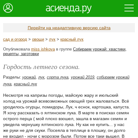
Перейти на неадаптивную версию сайта
сад и огород
>
овощи
>
лук
>
красный лук
Опубликовала
miss ishkova
в группе
Собираем урожай: хвастики,
рецепты, заготовки
Гордость летнего сезона.
Разделы:
урожай
,
лук
,
сорта лука
,
урожай 2019
,
собираем урожай
лука
,
красный лук
Несмотря на капризы погоды, майскую жару и июльский
холод на урожай всевозможных овощей грех жаловаться. Всё
уродилось огурцы, помидоры, Лук, ч еснок, картошка, капуста.
Я хочу рассказать о ялтинском лука. В марте в поисках семян
острого перца ( мой плохо взошел, зашла в магазин семян и
увидела чернушку ялтинского лука. Ну как не купить... у нас
же руки не для скуки. Посеяла в теплице в плошку, он долго
не входил - ночи с морозом были. Потом все таки вышел. В