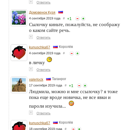
↑
Ответить
Домовенок Кузя
+
1
4 сентября 2019 года
#
Сылочку киньте, пожалуйста, не соображу
о каком сайте речь.
↑
Ответить
Королёв
kunuschka67
4 сентября 2019 года
#
в личку
↑
Ответить
Таганрог
valerlock
+
1
17 сентября 2019 года
#
Людмила, можно и мне ссылочку? я тоже
пока еще вроде новичка, не все явки и
пароли изучила...
↑
Ответить
Королёв
kunuschka67
18 сентября 2019 года
#