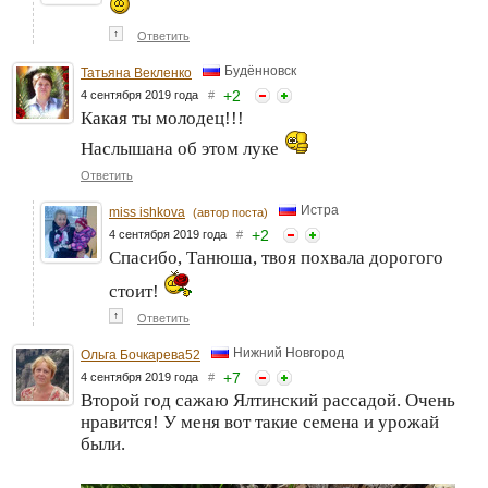
↑
Ответить
Будённовск
Татьяна Векленко
+
2
4 сентября 2019 года
#
Какая ты молодец!!!
Наслышана об этом луке
Ответить
Истра
miss ishkova
(автор поста)
+
2
4 сентября 2019 года
#
Спасибо, Танюша, твоя похвала дорогого
стоит!
↑
Ответить
Нижний Новгород
Ольга Бочкарева52
+
7
4 сентября 2019 года
#
Второй год сажаю Ялтинский рассадой. Очень
нравится! У меня вот такие семена и урожай
были.