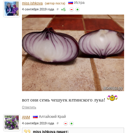
Истра
miss ishkova
(автор поста)
+
5
4 сентября 2019 года
#
вот они семь чешуек ялтинского лука!
Ответить
Алтайский Край
ANM
4 сентября 2019 года
#
miss ishkova пишет: