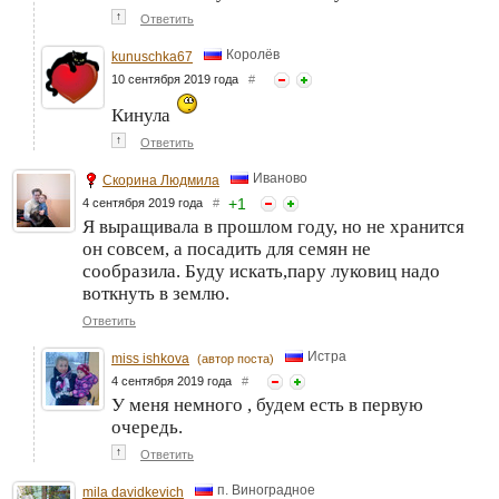
↑
Ответить
Королёв
kunuschka67
10 сентября 2019 года
#
Кинула
↑
Ответить
Иваново
Скорина Людмила
+
1
4 сентября 2019 года
#
Я выращивала в прошлом году, но не хранится
он совсем, а посадить для семян не
сообразила. Буду искать,пару луковиц надо
воткнуть в землю.
Ответить
Истра
miss ishkova
(автор поста)
4 сентября 2019 года
#
У меня немного , будем есть в первую
очередь.
↑
Ответить
п. Виноградное
mila davidkevich