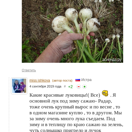
Ответить
Истра
miss ishkova
(автор поста)
+
2
4 сентября 2019 года
#
Какие красивые луковицы!( Все)
. Я
основной лук под зиму сажаю- Радар,
тоже очень крупный вырос и по весне , то
в одном магазине куплю , то в другом. Мы
за зиму очень много лука съедаем. Под
зиму и в теплицу по краю сажаю на зелень,
чуть солнышко пригрело и лучок