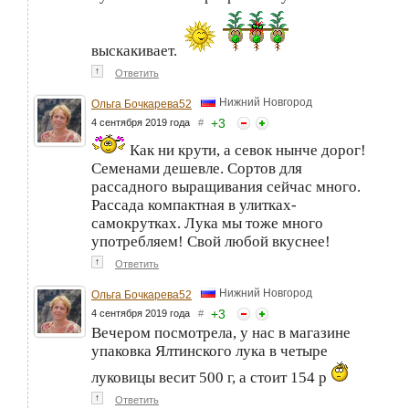
выскакивает.
↑
Ответить
Нижний Новгород
Ольга Бочкарева52
+
3
4 сентября 2019 года
#
Как ни крути, а севок нынче дорог!
Семенами дешевле. Сортов для
рассадного выращивания сейчас много.
Рассада компактная в улитках-
самокрутках. Лука мы тоже много
употребляем! Свой любой вкуснее!
↑
Ответить
Нижний Новгород
Ольга Бочкарева52
+
3
4 сентября 2019 года
#
Вечером посмотрела, у нас в магазине
упаковка Ялтинского лука в четыре
луковицы весит 500 г, а стоит 154 р
↑
Ответить