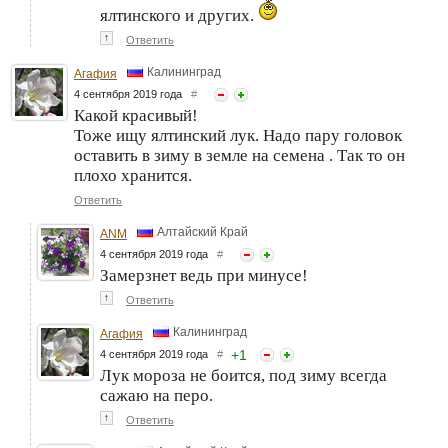
ялтинского и других.
↑
Ответить
Калининград
Агафия
4 сентября 2019 года
#
Какой красивый!
Тоже ищу ялтинский лук. Надо пару головок
оставить в зиму в земле на семена . Так то он
плохо хранится.
Ответить
Алтайский Край
ANM
4 сентября 2019 года
#
Замерзнет ведь при минусе!
↑
Ответить
Калининград
Агафия
+
1
4 сентября 2019 года
#
Лук мороза не боится, под зиму всегда
сажаю на перо.
↑
Ответить