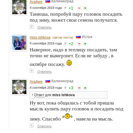
Калининград
Агафия
+
1
4 сентября 2019 года
#
Танюша, попробуй пару головок посадить
под зиму, может свои семена получатся.
↑
Ответить
Истра
miss ishkova
(автор поста)
+
2
4 сентября 2019 года
#
Наверное, надо в теплицу посадить, там
точно не вымерзнет. Если не забуду , в
октябре посажу.
↑
Ответить
Калининград
Агафия
+
3
4 сентября 2019 года
#
↑
Ответ
для
miss ishkova
Ну вот, пока общалась с тобой пришла
мысль купить пару головок и посадить под
зиму. Спасибо
, навела на мысль.
↑
Ответить