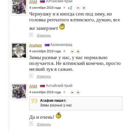
Алтайский Край
ANM
+
2
4 сентября 2019 года
#
Чернушку и я иногда сею под зиму, но
головка репчатого ялтинского, думаю, все
же замерзнет
↑
Ответить
Калининград
Агафия
4 сентября 2019 года
#
Зимы разные у нас, у нас нормально
получается. Не ялтинский конечно, просто
мелкий лук я сажаю.
↑
Ответить
Алтайский Край
ANM
4 сентября 2019 года
#
Агафия пишет:
Зимы разные у нас
Да и очень!
↑
Ответить