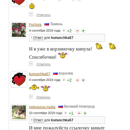
↑
Ответить
Тюмень
Fuchsia
+
2
4 сентября 2019 года
#
↑
Ответ
для
kunuschka67
И я уже в корзиночку кинула!
Спасибочки!
↑
Ответить
Королёв
kunuschka67
+
2
4 сентября 2019 года
#
↑
Ответить
Великий Новгород
nekrasova nadia
+
1
10 сентября 2019 года
#
↑
Ответ
для
kunuschka67
И мне пожалуйста ссылочку киньте