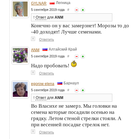
Легница
GYLNAR
5 сентября 2019 года
#
↑
Ответ
для
ANM
Конечно он у вас замерзнет! Морозы то до
-40 доходят! Лучше семенами.
↑
Ответить
Алтайский Край
ANM
5 сентября 2019 года
#
Надо пробовать!
↑
Ответить
Барнаул
egorow elena
5 сентября 2019 года
#
↑
Ответ
для
ANM
Во Власихе не замерз. Мы головки на
семена которые посадили осенью на
грядку. Летом стеной стрелки стояли. А
при весенней посадке стрелок нет.
↑
Ответить