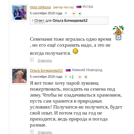
Истра
miss ishkova
(автор поста)
5 сентября 2019 года
#
↑
Ответ
для
Ольга Бочкарева52
Семенами тоже игралась одно время
, но его ещё сохранить надо, а это не
всегда получается.
↑
Ответить
Нижний Новгород
Ольга Бочкарева52
+
1
5 сентября 2019 года
#
Я вот тоже хочу парой луковиц
пожертвовать, посадить на семена под
зиму. Чтобы не озадачиваться хранением,
пусть сам хранится в природных
условиях! Получится-не получится, будет
свой опыт. И потом год на год не
приходится, ведь природа и погода
разные.
↑
Ответить