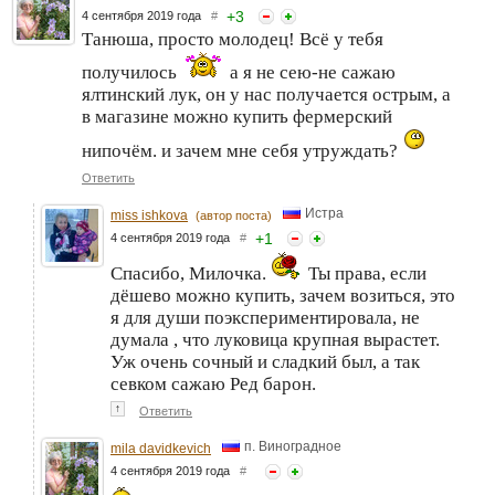
+
3
4 сентября 2019 года
#
Танюша, просто молодец! Всё у тебя
получилось
а я не сею-не сажаю
ялтинский лук, он у нас получается острым, а
в магазине можно купить фермерский
нипочём. и зачем мне себя утруждать?
Ответить
Истра
miss ishkova
(автор поста)
+
1
4 сентября 2019 года
#
Спасибо, Милочка.
Ты права, если
дёшево можно купить, зачем возиться, это
я для души поэкспериментировала, не
думала , что луковица крупная вырастет.
Уж очень сочный и сладкий был, а так
севком сажаю Ред барон.
↑
Ответить
п. Виноградное
mila davidkevich
4 сентября 2019 года
#