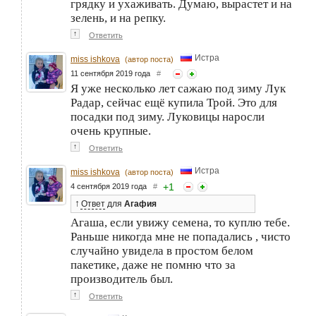
грядку и ухаживать. Думаю, вырастет и на
зелень, и на репку.
↑
Ответить
Истра
miss ishkova
(автор поста)
11 сентября 2019 года
#
Я уже несколько лет сажаю под зиму Лук
Радар, сейчас ещё купила Трой. Это для
посадки под зиму. Луковицы наросли
очень крупные.
↑
Ответить
Истра
miss ishkova
(автор поста)
+
1
4 сентября 2019 года
#
↑
Ответ
для
Агафия
Агаша, если увижу семена, то куплю тебе.
Раньше никогда мне не попадались , чисто
случайно увидела в простом белом
пакетике, даже не помню что за
производитель был.
↑
Ответить