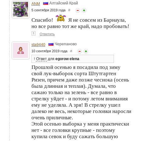
Алтайский Край
ANM
5 сентября 2019 года
#
Спасибо!
Я не совсем из Барнаула,
но все равно тот же край, надо пробовать!
↑
Ответить
Черепаново
sta9440
10 сентября 2019 года
#
↑
Ответ
для
egorow elena
Прошлой осенью я посадила под зиму
свой лук-выборок сорта Штутгартен
Ризен, причем даже позже чеснока (осень
была длинная и теплая). Думала, что
сажаю только на зелень - все равно в
стрелку уйдет - и потому летом внимания
ему не уделяла. А зря! В стрелку ушел
далеко не весь, некоторые головки наросли
очень приличные.
Этой осенью выборка у меня практически
нет - все головки крупные - поэтому
купила севок и буду сажать большую