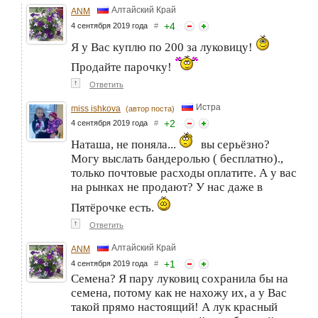
Алтайский Край
ANM
+
4
4 сентября 2019 года
#
Я у Вас куплю по 200 за луковицу!
Продайте парочку!
↑
Ответить
Истра
miss ishkova
(автор поста)
+
2
4 сентября 2019 года
#
Наташа, не поняла...
вы серьёзно?
Могу выслать бандеролью ( бесплатно).,
только почтовые расходы оплатите. А у вас
на рынках не продают? У нас даже в
Пятёрочке есть.
↑
Ответить
Алтайский Край
ANM
+
1
4 сентября 2019 года
#
Семена? Я пару луковиц сохранила бы на
семена, потому как не нахожу их, а у Вас
такой прямо настоящий! А лук красный