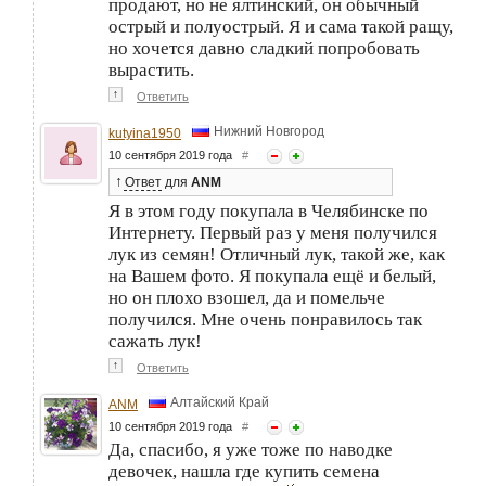
продают, но не ялтинский, он обычный
острый и полуострый. Я и сама такой ращу,
но хочется давно сладкий попробовать
вырастить.
↑
Ответить
Нижний Новгород
kutyina1950
10 сентября 2019 года
#
↑
Ответ
для
ANM
Я в этом году покупала в Челябинске по
Интернету. Первый раз у меня получился
лук из семян! Отличный лук, такой же, как
на Вашем фото. Я покупала ещё и белый,
но он плохо взошел, да и помельче
получился. Мне очень понравилось так
сажать лук!
↑
Ответить
Алтайский Край
ANM
10 сентября 2019 года
#
Да, спасибо, я уже тоже по наводке
девочек, нашла где купить семена