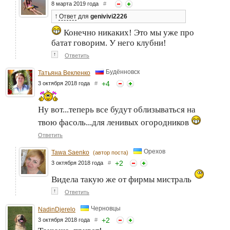
8 марта 2019 года
#
↑
Ответ
для
genivivi2226
Конечно никаких! Это мы уже про
батат говорим. У него клубни!
↑
Ответить
Будённовск
Татьяна Векленко
+
4
3 октября 2018 года
#
Ну вот...теперь все будут облизываться на
твою фасоль...для ленивых огородников
Ответить
Орехов
Tawa Saenko
(автор поста)
+
2
3 октября 2018 года
#
Видела такую же от фирмы мистраль
↑
Ответить
Черновцы
NadinDjerelo
+
2
3 октября 2018 года
#