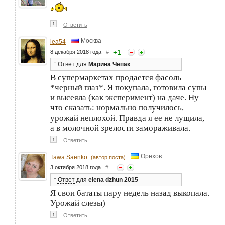
↑
Ответить
Москва
lea54
+
1
8 декабря 2018 года
#
↑
Ответ
для
Марина Чепак
В супермаркетах продается фасоль
*черный глаз*. Я покупала, готовила супы
и высеяла (как эксперимент) на даче. Ну
что сказать: нормально получилось,
урожай неплохой. Правда я ее не лущила,
а в молочной зрелости замораживала.
↑
Ответить
Орехов
Tawa Saenko
(автор поста)
3 октября 2018 года
#
↑
Ответ
для
elena dzhun 2015
Я свои бататы пару недель назад выкопала.
Урожай слезы)
↑
Ответить