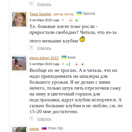
↑
Ответить
Орехов
Tawa Saenko
(автор поста)
3 октября 2018 года
#
Т.е. боковые плети тоже росли -
приростали свободно? Читала, что из-за
этого меньшие клубни
↑
Ответить
Киев
elena dzhun 2015
+
1
3 октября 2018 года
#
Вообще их не трогаю. А я читала, что их
надо приподнимать на шпалеры для
большего урожая. Я не делаю с ними
ничего, только штук пять отрезочков сажу
на зиму в цветочный горшок для
подстраховки, вдруг клубни испортятся. А
сильно большие клубни и не люблю, см. по
15-20 мне достаточно.
↑
Ответить
Улан-Удэ
циска