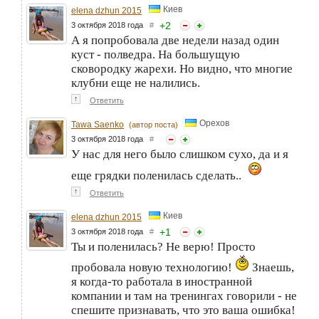
Киев
elena dzhun 2015
+
2
3 октября 2018 года
#
А я попробовала две недели назад один
куст - полведра. На большущую
сковородку жарехи. Но видно, что многие
клубни еще не налились.
↑
Ответить
Орехов
Tawa Saenko
(автор поста)
3 октября 2018 года
#
У нас для него было слишком сухо, да и я
еще грядки поленилась сделать..
↑
Ответить
Киев
elena dzhun 2015
+
1
3 октября 2018 года
#
Ты и поленилась? Не верю! Просто
пробовала новую технологию!
Знаешь,
я когда-то работала в иностранной
компании и там на тренингах говорили - не
спешите признавать, что это ваша ошибка!