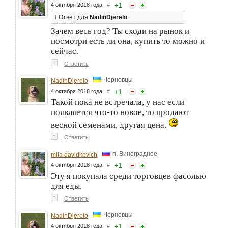
+
1
4 октября 2018 года
#
↑
Ответ
для
NadinDjerelo
Зачем весь год? Ты сходи на рынок и
посмотри есть ли она, купить то можно и
сейчас.
↑
Ответить
Черновцы
NadinDjerelo
+
1
4 октября 2018 года
#
Такой пока не встречала, у нас если
появляется что-то новое, то продают
весной семенами, другая цена.
↑
Ответить
п. Виноградное
mila davidkevich
+
1
4 октября 2018 года
#
Эту я покупала среди торговцев фасолью
для еды.
↑
Ответить
Черновцы
NadinDjerelo
+
1
4 октября 2018 года
#