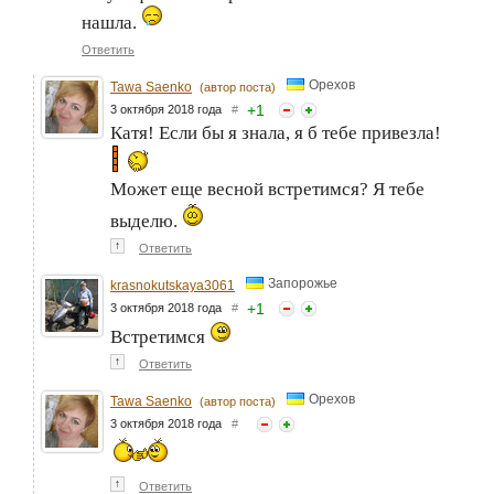
нашла.
Ответить
Орехов
Tawa Saenko
(автор поста)
+
1
3 октября 2018 года
#
Катя! Если бы я знала, я б тебе привезла!
Может еще весной встретимся? Я тебе
выделю.
↑
Ответить
Запорожье
krasnokutskaya3061
+
1
3 октября 2018 года
#
Встретимся
↑
Ответить
Орехов
Tawa Saenko
(автор поста)
3 октября 2018 года
#
↑
Ответить