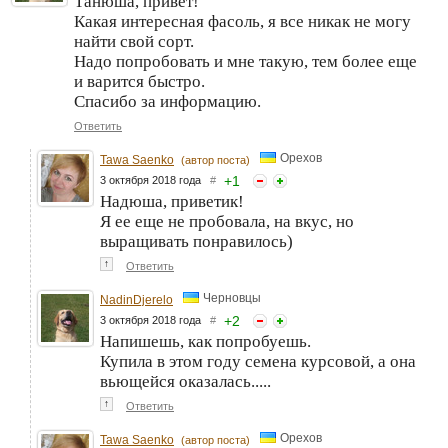
Танюша, привет!
Какая интересная фасоль, я все никак не могу
найти свой сорт.
Надо попробовать и мне такую, тем более еще
и варится быстро.
Спасибо за информацию.
Ответить
Орехов
Tawa Saenko
(автор поста)
+
1
3 октября 2018 года
#
Надюша, приветик!
Я ее еще не пробовала, на вкус, но
выращивать понравилось)
↑
Ответить
Черновцы
NadinDjerelo
+
2
3 октября 2018 года
#
Напишешь, как попробуешь.
Купила в этом году семена курсовой, а она
вьющейся оказалась.....
↑
Ответить
Орехов
Tawa Saenko
(автор поста)