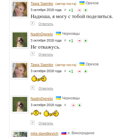
Орехов
Tawa Saenko
(автор поста)
+
1
3 октября 2018 года
#
Надюша, я могу с тобой поделиться.
↑
Ответить
Черновцы
NadinDjerelo
+
1
3 октября 2018 года
#
Не откажусь.
↑
Ответить
Орехов
Tawa Saenko
(автор поста)
+
1
3 октября 2018 года
#
↑
Ответить
Черновцы
NadinDjerelo
3 октября 2018 года
#
↑
Ответить
п. Виноградное
mila davidkevich