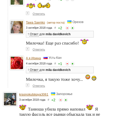
↑
Ответить
Орехов
Tawa Saenko
(автор поста)
+
2
3 октября 2018 года
#
↑
Ответ
для
mila davidkevich
Милочка! Еще раз спасибо!
↑
Ответить
Усть-Кан
А я Ирина
+
1
4 октября 2018 года
#
↑
Ответ
для
mila davidkevich
Милочка, я такую тоже хочу...
↑
Ответить
Запорожье
krasnokutskaya3061
+
2
3 октября 2018 года
#
Танюша убила прямо наповал
Я
такую фасоль все рынки обыскала так и не