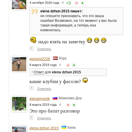
+
3
4 октября 2018 года
#
elena dzhun 2015 пишет:
не спешите признавать, что это ваша
ошибка! Возможно, на тот момент у вас была
такая информация, а теперь она
изменилась.
надо взять на заметку
↑
Ответить
Riga
genivivi2226
8 марта 2019 года
#
↑
Ответ
для
elena dzhun 2015
какие клубни у фасоли?
↑
Ответить
Макеевка Днр
elenamysnik
8 марта 2019 года
#
Это про батат разговор
↑
Ответить
Киев
elena dzhun 2015