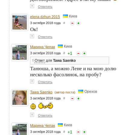
↑
Ответить
Киев
elena dzhun 2015
3 октября 2018 года
#
Ок!
↑
Ответить
Киев
Марина Чепак
+
1
3 октября 2018 года
#
↑
Ответ
для
Tawa Saenko
Танюша, а можно Лене и на мою долю
несколько фасолинок, на пробу?
↑
Ответить
Орехов
Tawa Saenko
(автор поста)
3 октября 2018 года
#
↑
Ответить
Киев
Марина Чепак
+
1
3 октября 2018 года
#