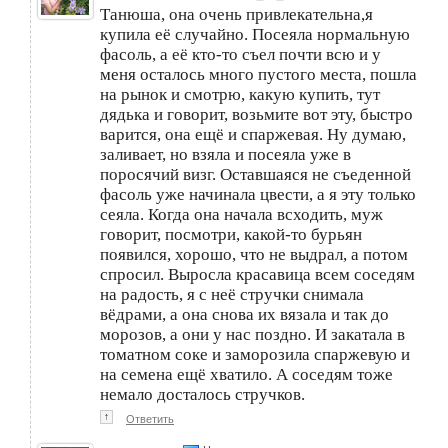
Танюша, она очень привлекательна,я
купила её случайно. Посеяла нормальную
фасоль, а её кто-то съел почти всю и у
меня осталось много пустого места, пошла
на рынок и смотрю, какую купить, тут
дядька и говорит, возьмите вот эту, быстро
варится, она ещё и спаржевая. Ну думаю,
заливает, но взяла и посеяла уже в
поросячий визг. Оставшаяся не съеденной
фасоль уже начинала цвести, а я эту только
сеяла. Когда она начала всходить, муж
говорит, посмотри, какой-то бурьян
появился, хорошо, что не выдрал, а потом
спросил. Выросла красавица всем соседям
на радость, я с неё стручки снимала
вёдрами, а она снова их вязала и так до
морозов, а они у нас поздно. И закатала в
томатном соке и заморозила спаржевую и
на семена ещё хватило. А соседям тоже
немало досталось стручков.
↑
Ответить