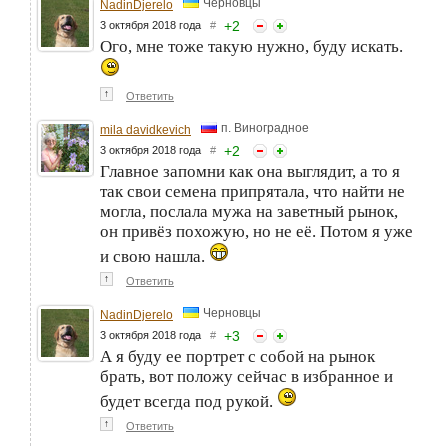
Черновцы
NadinDjerelo
+
2
3 октября 2018 года
#
Ого, мне тоже такую нужно, буду искать.
↑
Ответить
п. Виноградное
mila davidkevich
+
2
3 октября 2018 года
#
Главное запомни как она выглядит, а то я
так свои семена припрятала, что найти не
могла, послала мужа на заветный рынок,
он привёз похожую, но не её. Потом я уже
и свою нашла.
↑
Ответить
Черновцы
NadinDjerelo
+
3
3 октября 2018 года
#
А я буду ее портрет с собой на рынок
брать, вот положу сейчас в избранное и
будет всегда под рукой.
↑
Ответить