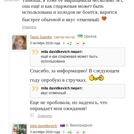
Танюша, я тоже её выращивала несколько лет,
она ещё и как спаржевая может быть
использована и холодов не боится, варится
быстрее обычной и вкус отменный.
Ответить
Орехов
Tawa Saenko
(автор поста)
+
2
3 октября 2018 года
#
mila davidkevich пишет:
ещё и как спаржевая может быть
использована
Спасибо, за информацию! В следующем
году опробую в стручках.
mila davidkevich пишет:
вкус отменный
Еще не пробовала, но надеюсь, что
оправдает мои ожидания!
↑
Ответить
п. Виноградное
mila davidkevich
+
6
3 октября 2018 года
#