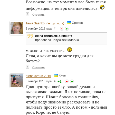
Возможно, на тот момент у вас была такая
информация, а теперь она изменилась.
↑
Ответить
Орехов
Tawa Saenko
(автор поста)
3 октября 2018 года
#
elena dzhun 2015 пишет:
пробовала новую технологию
можно и так сказать.
Лена, а какие вы делаете грядки для
батата?
↑
Ответить
Киев
elena dzhun 2015
+
1
3 октября 2018 года
#
Длинную траншейку тяпкой делаю и
высаживаю рядами. Я их поливаю, пока не
примутся. Шланг бросаю в траншейку,
чтобы воду экономно расходовать и не
поливать просто землю. А потом - вольный
рост. Короче, не балую.