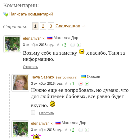
Комментарии:
Написать комментарий
→
Страницы:
Следующая
1
2
3
Макеевка Днр
elenamysnik
+
3
3 октября 2018 года
#
Возьму себе на заметку
,спасибо, Таня за
информацию.
Ответить
Орехов
Tawa Saenko
(автор поста)
+
1
3 октября 2018 года
#
Нужно еще ее попробовать, но думаю, что
для любителей бобовых, все равно будет
вкусно.
↑
Ответить
Макеевка Днр
elenamysnik
+
2
3 октября 2018 года
#