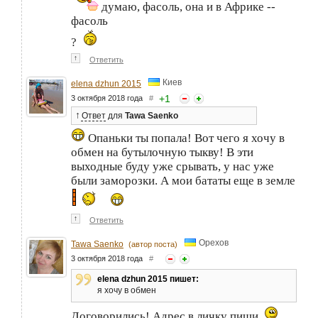
думаю, фасоль, она и в Африке --
фасоль
?
↑
Ответить
Киев
elena dzhun 2015
+
1
3 октября 2018 года
#
↑
Ответ
для
Tawa Saenko
Опаньки ты попала! Вот чего я хочу в
обмен на бутылочную тыкву! В эти
выходные буду уже срывать, у нас уже
были заморозки. А мои бататы еще в земле
↑
Ответить
Орехов
Tawa Saenko
(автор поста)
3 октября 2018 года
#
elena dzhun 2015 пишет:
я хочу в обмен
Договорились! Адрес в личку пиши.