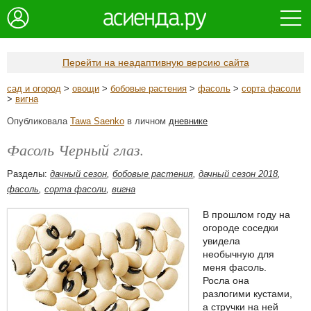
Перейти на неадаптивную версию сайта
сад и огород
>
овощи
>
бобовые растения
>
фасоль
>
сорта фасоли
>
вигна
Опубликовала
Tawa Saenko
в личном
дневнике
Фасоль Черный глаз.
Разделы:
дачный сезон
,
бобовые растения
,
дачный сезон 2018
,
фасоль
,
сорта фасоли
,
вигна
В прошлом году на
огороде соседки
увидела
необычную для
меня фасоль.
Росла она
разлогими кустами,
а стручки на ней