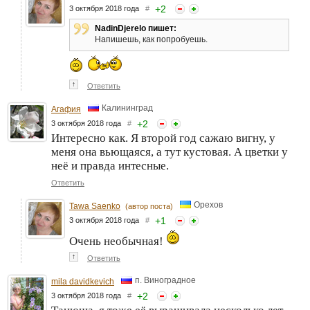
+
2
3 октября 2018 года
#
NadinDjerelo пишет:
Напишешь, как попробуешь.
↑
Ответить
Калининград
Агафия
+
2
3 октября 2018 года
#
Интересно как. Я второй год сажаю вигну, у
меня она вьющаяся, а тут кустовая. А цветки у
неё и правда интесные.
Ответить
Орехов
Tawa Saenko
(автор поста)
+
1
3 октября 2018 года
#
Очень необычная!
↑
Ответить
п. Виноградное
mila davidkevich
+
2
3 октября 2018 года
#