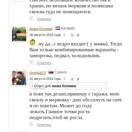
храню, но мешок моркови и полмешка
свеклы туда не помещаются.
↑
Ответить
Катвайк
мама Козявки
30 августа 2016 года
#
ну да...с ведро входит ( у мамы). Тогда
Вам только комбинированные варианты -
заморозка, подвал, холодильник.
↑
Ответить
Саянск
Анюша53
31 августа 2016 года
#
↑
Ответ
для
мама Козявки
я тоже так делаю,приношу с гаража, мою
свеклу и морковку- даю обсохнуть на сите
и по пакетам. Может до году
лежать.Главное точки роста
подрезать,чтоб не росла.
↑
Ответить