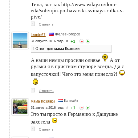
Типа, вот так http://www.wday.ru/dom-
eda/soh/ujin-po-bavarski-svinaya-rulka-v-
pive/
↑
Ответить
Железногорск
leonin67
+
1
31 августа 2016 года
#
↑
Ответ
для
мама Козявки
А наши немцы просили оливье
А от
рульки я в приятном ступоре всегда. Да с
капусточкой! Чего это меня понесло?!
↑
Ответить
Катвайк
мама Козявки
+
1
31 августа 2016 года
#
Это ты просто в Германию к Дашушке
захотела
↑
Ответить