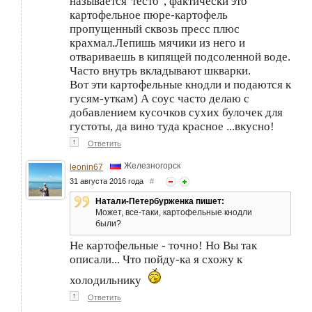
называется"тесто", фактически это
картофельное пюре-картофель
пропущенный сквозь пресс плюс
крахмал.Лепишь мячики из него и
отвариваешь в кипящей подсоленной воде.
Часто внутрь вкладывают шкварки.
Вот эти картофельные кнодли и подаются к
гусям-уткам) А соус часто делаю с
добавлением кусочков сухих булочек для
густоты, да вино туда красное ...вкусно!
↑
Ответить
Железногорск
leonin67
31 августа 2016 года
#
Натали-Петербурженка пишет:
Может, все-таки, картофельные кнодли
были?
Не картофельные - точно! Но Вы так
описали... Что пойду-ка я схожу к
холодильнику
↑
Ответить