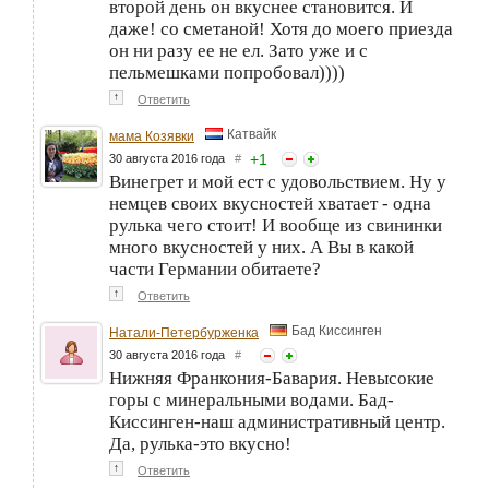
второй день он вкуснее становится. И
даже! со сметаной! Хотя до моего приезда
он ни разу ее не ел. Зато уже и с
пельмешками попробовал))))
↑
Ответить
Катвайк
мама Козявки
+
1
30 августа 2016 года
#
Винегрет и мой ест с удовольствием. Ну у
немцев своих вкусностей хватает - одна
рулька чего стоит! И вообще из свининки
много вкусностей у них. А Вы в какой
части Германии обитаете?
↑
Ответить
Бад Киссинген
Натали-Петербурженка
30 августа 2016 года
#
Нижняя Франкония-Бавария. Невысокие
горы с минеральными водами. Бад-
Киссинген-наш административный центр.
Да, рулька-это вкусно!
↑
Ответить