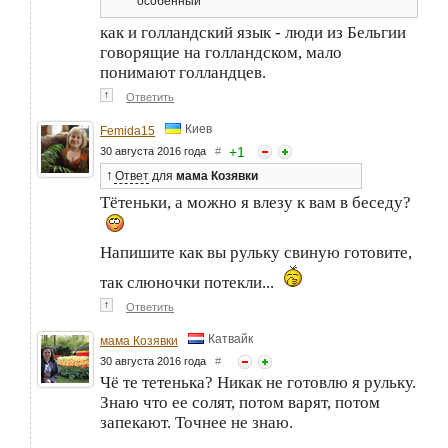
особенный
как и голландский язык - люди из Бельгии
говорящие на голландском, мало
понимают голландцев.
↑
Ответить
Киев
Femida15
+
1
30 августа 2016 года
#
↑
Ответ
для
мама Козявки
Тётеньки, а можно я влезу к вам в беседу?
Напишите как вы рульку свиную готовите,
так слюночки потекли...
↑
Ответить
Катвайк
мама Козявки
30 августа 2016 года
#
Чё те тетенька? Никак не готовлю я рульку.
Знаю что ее солят, потом варят, потом
запекают. Точнее не знаю.