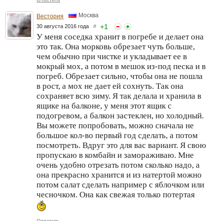
Москва
Вестория
+
1
30 августа 2016 года
#
У меня соседка хранит в погребе и делает она
это так. Она морковь обрезает чуть больше,
чем обычно при чистке и укладывает ее в
мокрый мох, а потом в мешок из-под песка и в
погреб. Обрезает сильно, чтобы она не пошла
в рост, а мох не дает ей сохнуть. Так она
сохраняет всю зиму. Я так делала и хранила в
ящике на балконе, у меня этот ящик с
подогревом, а балкон застеклен, но холодный.
Вы можете попробовать, можно сначала не
большое кол-во первый год сделать, а потом
посмотреть. Вдруг это для вас вариант. Я свою
пропускаю в комбайн и замораживаю. Мне
очень удобно отрезать потом сколько надо, а
она прекрасно хранится и из натертой можно
потом салат сделать например с яблочком или
чесночком. Она как свежая только потертая
Ответить