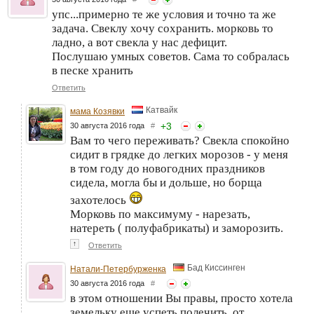
упс...примерно те же условия и точно та же
задача. Свеклу хочу сохранить. морковь то
ладно, а вот свекла у нас дефицит.
Послушаю умных советов. Сама то собралась
в песке хранить
Ответить
Катвайк
мама Козявки
+
3
30 августа 2016 года
#
Вам то чего переживать? Свекла спокойно
сидит в грядке до легких морозов - у меня
в том году до новогодних праздников
сидела, могла бы и дольше, но борща
захотелось
Морковь по максимуму - нарезать,
натереть ( полуфабрикаты) и заморозить.
↑
Ответить
Бад Киссинген
Натали-Петербурженка
30 августа 2016 года
#
в этом отношении Вы правы, просто хотела
земельку еще успеть полечить, от