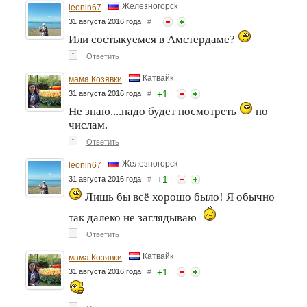
Железногорск
leonin67
31 августа 2016 года
#
Или состыкуемся в Амстердаме?
↑
Ответить
Катвайк
мама Козявки
+
1
31 августа 2016 года
#
Не знаю....надо будет посмотреть
по
числам.
↑
Ответить
Железногорск
leonin67
+
1
31 августа 2016 года
#
Лишь бы всё хорошо было! Я обычно
так далеко не заглядываю
↑
Ответить
Катвайк
мама Козявки
+
1
31 августа 2016 года
#
↑