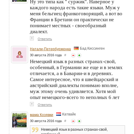
Ну это типа как " суржик". Наверное у
каждого народа есть такие языки. Муж у
меня бельгиец франкоговорящий, а вот во
Франции в Бретани он практически не
понимает местных - своеобразный
диалект.
↑
Ответить
Бад Киссинген
Натали-Петербурженка
30 августа 2016 года
#
Немецкий язык в разных странах-свой,
особенный, в Германии же еще и в землях
отличается, а в Баварии-и в деревнях.
Самое интересное, что я швейцарский и
австрийский диалекты понимаю вполне,
муж этому очень удивляется. Хотя мой
опыт немецкого-всего то неполных 6 лет
↑
Ответить
Катвайк
мама Козявки
30 августа 2016 года
#
Немецкий язык в разных странах-свой,