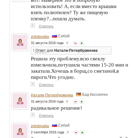
вот! Наверное это и попробую
использовать! А, если вместо крышки
взять полиэтилен? Ту же пищевую
пленку?...пошла думать.
↑
Ответить
Сибай
zolotovalia
31 августа 2016 года
#
↑
Ответ
для
Натали-Петербурженка
Решила эту проблему.всю свеклу
измельчила,потушила частями 15-20 мин и
закатала.Хочешь в борщ,со сметаной,в
пироги.Что угодно.
↑
Ответить
Бад Киссинген
Натали-Петербурженка
31 августа 2016 года
#
радикальное решение!
↑
Ответить
Сибай
zolotovalia
2 сентября 2016 года
#