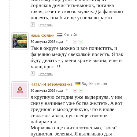
сорняков дочистить-вьюнок, поганка
такая, лезет и сквозь мульчу. Да фацелию
посеять, она бы еще успела вырасти.
↑
Ответить
Катвайк
мама Козявки
30 августа 2016 года
#
Так в округе можно и все почистить, и
фацелию между свеколкой посеять. Я так
буду делать - у меня кроме вьюна, еще и
хвощ прет !!!
↑
Ответить
Бад Киссинген
Натали-Петербурженка
30 августа 2016 года
#
я крупную сегодня уже выдернула, у нее
снизу начинает уже ботва желтеть. А вот
среднюю и молоденькую, что в июле
сеяла-оставлю, пусть еще силенок
набирается.
Морковка еще сдит плотненько, "коса"
пушистая, зеленая. Я вытягиваю для