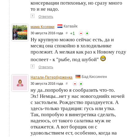
консервации потихоньку, но сразу много
то и не надо.
↑
Ответить
Катвайк
мама Козявки
+
1
30 августа 2016 года
#
Ну крупную можно сейчас есть, да и
месяц она спокойно в холодильнике
пролежит. А мелкая как раз к Новому году
поспеет - к "рыбе, под шубой"
↑
Ответить
Бад Киссинген
Натали-Петербурженка
30 августа 2016 года
#
ну да..попробую я сообразить что-то.
Эх! Немцы...нет у нас новогоднийх ночей
с застольем. Рождество празднуется. А
здесь-только традиция: гусь или утка.
Так, попробую я винегретика сделать,
надеюсь, от такого салатика муж не
откажется. А вот борщик он с
удовольствием ест, особенно, когда на