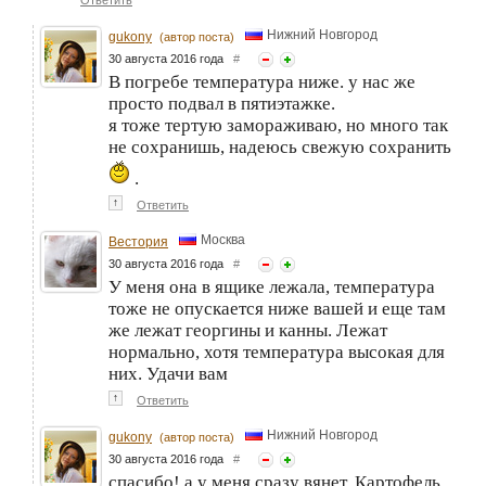
Нижний Новгород
gukony
(автор поста)
30 августа 2016 года
#
В погребе температура ниже. у нас же
просто подвал в пятиэтажке.
я тоже тертую замораживаю, но много так
не сохранишь, надеюсь свежую сохранить
.
↑
Ответить
Москва
Вестория
30 августа 2016 года
#
У меня она в ящике лежала, температура
тоже не опускается ниже вашей и еще там
же лежат георгины и канны. Лежат
нормально, хотя температура высокая для
них. Удачи вам
↑
Ответить
Нижний Новгород
gukony
(автор поста)
30 августа 2016 года
#
спасибо! а у меня сразу вянет. Картофель