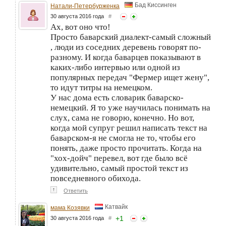
Бад Киссинген
Натали-Петербурженка
30 августа 2016 года
#
Ах, вот оно что!
Просто баварский диалект-самый сложный
, люди из соседних деревень говорят по-
разному. И когда баварцев показывают в
каких-либо интервью или одной из
популярных передач "Фермер ищет жену",
то идут титры на немецком.
У нас дома есть словарик баварско-
немецкий. Я то уже научилась понимать на
слух, сама не говорю, конечно. Но вот,
когда мой супруг решил написать текст на
баварском-я не смогла не то, чтобы его
понять, даже просто прочитать. Когда на
"хох-дойч" перевел, вот где было всё
удивительно, самый простой текст из
повседневного обихода.
↑
Ответить
Катвайк
мама Козявки
+
1
30 августа 2016 года
#