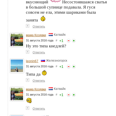
вкуснющий
Несостоявшаяся сватья
в большой супнице подавала. Я гуся
совсем не ела, этими шариками была
занята
↑
Ответить
Катвайк
мама Козявки
+
1
31 августа 2016 года
#
Ну это типа кнедлей?
↑
Ответить
Железногорск
leonin67
+
1
31 августа 2016 года
#
Типа да
↑
Ответить
Катвайк
мама Козявки
+
1
31 августа 2016 года
#
↑
Ответить