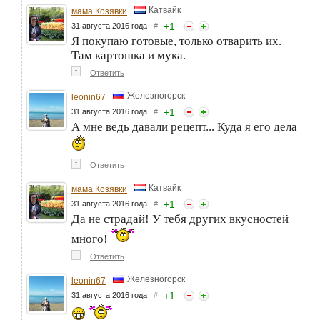
Катвайк
мама Козявки
+
1
31 августа 2016 года
#
Я покупаю готовые, только отварить их.
Там картошка и мука.
↑
Ответить
Железногорск
leonin67
+
1
31 августа 2016 года
#
А мне ведь давали рецепт... Куда я его дела
↑
Ответить
Катвайк
мама Козявки
+
1
31 августа 2016 года
#
Да не страдай! У тебя других вкусностей
много!
↑
Ответить
Железногорск
leonin67
+
1
31 августа 2016 года
#