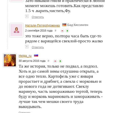
Зато никакой гнили и практически в любой
момент можешь готовить.Как представлю
1.5 ч .варить,чистить,Фу.
↑
Ответить
Бад Киссинген
Натали-Петербурженка
2 сентября 2016 года
#
это тоже верно, полтора часа быть где-то
рядом с варящейся свеклой-просто жалко
↑
Ответить
Helga_ru
30 августа 2016 года
#
Та же история, только не подвал, а подпол.
Хоть и до самой зимы отдушина открыта, а
все одно тепло. Картофель уже с января
прорастает и дрябнет, а свекла с морковью и
до нового года не дотягивают. Свеклу
мариную, часть замораживаю тертой, теперь
буду и морковь мариновать и замораживать -
лучше так чем мешки своего труда
выкидывать.
Ответить