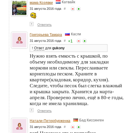
Катвайк
мама Козявки
31 августа 2016 года
#
↑
Ответить
Касли
Григорьева Тамара
+
1
31 августа 2016 года
#
↑
Ответ
для
gukony
Нужно взять емкость с крышкой, по
объему необходимому для закладки
моркови или свеклы. Переслаиваете
корнеплоды песком. Храните в
квартире(кладовая, коридор, кухня).
Следите, чтобы песок был слегка влажный
и крышка закрыта. Хранится да марта-
апреля. Проверено лично, ещё в 80-е годы,
когда не имела хранилища.
↑
Ответить
Бад Киссинген
Натали-Петербурженка
31 августа 2016 года
#