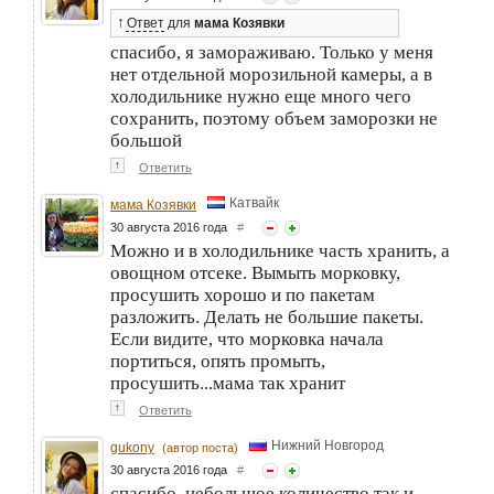
↑
Ответ
для
мама Козявки
спасибо, я замораживаю. Только у меня
нет отдельной морозильной камеры, а в
холодильнике нужно еще много чего
сохранить, поэтому объем заморозки не
большой
↑
Ответить
Катвайк
мама Козявки
30 августа 2016 года
#
Можно и в холодильнике часть хранить, а
овощном отсеке. Вымыть морковку,
просушить хорошо и по пакетам
разложить. Делать не большие пакеты.
Если видите, что морковка начала
портиться, опять промыть,
просушить...мама так хранит
↑
Ответить
Нижний Новгород
gukony
(автор поста)
30 августа 2016 года
#
спасибо, небольшое количество так и