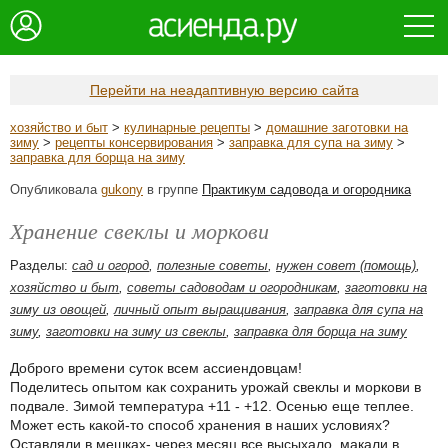
Перейти на неадаптивную версию сайта
хозяйство и быт
>
кулинарные рецепты
>
домашние заготовки на
зиму
>
рецепты консервирования
>
заправка для супа на зиму
>
заправка для борща на зиму
Опубликовала
gukony
в группе
Практикум садовода и огородника
Хранение свеклы и моркови
Разделы:
сад и огород
,
полезные советы
,
нужен совет (помощь)
,
хозяйство и быт
,
советы садоводам и огородникам
,
заготовки на
зиму из овощей
,
личный опыт выращивания
,
заправка для супа на
зиму
,
заготовки на зиму из свеклы
,
заправка для борща на зиму
Доброго времени суток всем ассиендовцам!
Поделитесь опытом как сохранить урожай свеклы и моркови в
подвале. Зимой температура +11 - +12. Осенью еще теплее.
Может есть какой-то способ хранения в наших условиях?
Оставляли в мешках- через месяц все высыхало, макали в