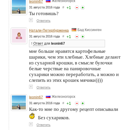
Железногорск
leonin67
+
1
31 августа 2016 года
#
Ты готовишь?
↑
Ответить
Бад Киссинген
Натали-Петербурженка
+
1
31 августа 2016 года
#
↑
Ответ
для
leonin67
мне больше нравятся картофельные
шарики, чем эти хлебные. Хлебные делают
из сухарной крошки, в смысле булочки
белые черствые на панировочные
сухарики можно переработать, а можно и
слепить из этих крошек мячики))))
↑
Ответить
Железногорск
leonin67
+
1
31 августа 2016 года
#
Как-то мне по другому рецепт описывали
Без сухариков.
↑
Ответить