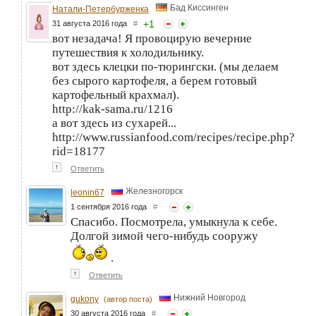
Бад Киссинген
Натали-Петербурженка
+
1
31 августа 2016 года
#
вот незадача! Я провоцирую вечерние
путешествия к холодильнику.
вот здесь клецки по-тюрингски. (мы делаем
без сырого картофеля, а берем готовый
картофельный крахмал).
http://kak-sama.ru/1216
а вот здесь из сухарей...
http://www.russianfood.com/recipes/recipe.php?
rid=18177
↑
Ответить
Железногорск
leonin67
1 сентября 2016 года
#
Спасибо. Посмотрела, умыкнула к себе.
Долгой зимой чего-нибудь сооружу
.
↑
Ответить
Нижний Новгород
gukony
(автор поста)
30 августа 2016 года
#