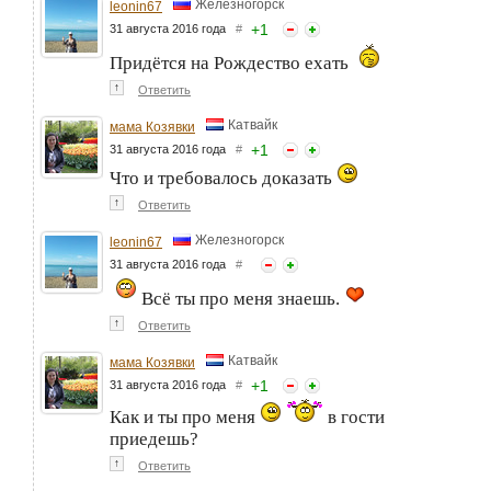
Железногорск
leonin67
+
1
31 августа 2016 года
#
Придётся на Рождество ехать
↑
Ответить
Катвайк
мама Козявки
+
1
31 августа 2016 года
#
Что и требовалось доказать
↑
Ответить
Железногорск
leonin67
31 августа 2016 года
#
Всё ты про меня знаешь.
↑
Ответить
Катвайк
мама Козявки
+
1
31 августа 2016 года
#
Как и ты про меня
в гости
приедешь?
↑
Ответить