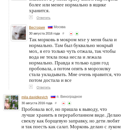
более или менее нормально в ящике
хранится.
↑
Ответить
Москва
Вестория
30 августа 2016 года
#
Так морковь в мокром мхе у меня была и
нормально. Там был буквально мокрый
мох, я его только чуть отжала, так чтобы
вода не текла пока несла и лежала
нормально. Правда я только один год
пробовала, а потом опять в морозилку
стала укладывать. Мне очень нравится, что
потом достала и все
↑
Ответить
п. Виноградное
mila davidkevich
30 августа 2016 года
#
Пробовала всё, но пришла к выводу, что
лучше хранить в переработанном виде. Делаю
свеклу как борщевую заправку, но дети любят
и так поесть как салат. Морковь делаю с луком