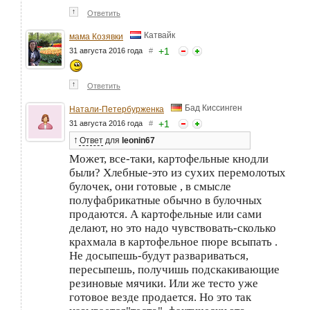
↑
Ответить
Катвайк
мама Козявки
+
1
31 августа 2016 года
#
↑
Ответить
Бад Киссинген
Натали-Петербурженка
+
1
31 августа 2016 года
#
↑
Ответ
для
leonin67
Может, все-таки, картофельные кнодли
были? Хлебные-это из сухих перемолотых
булочек, они готовые , в смысле
полуфабрикатные обычно в булочных
продаются. А картофельные или сами
делают, но это надо чувствовать-сколько
крахмала в картофельное пюре всыпать .
Не досыпешь-будут развариваться,
пересыпешь, получишь подскакивающие
резиновые мячики. Или же тесто уже
готовое везде продается. Но это так