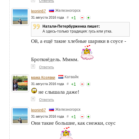
Ответить
Железногорск
leonin67
+
1
31 августа 2016 года
#
Натали-Петербурженка пишет:
А здесь-только традиция: гусь или утка.
Ой, а ещё такие хлебные шарики в соусе -
Броткнёдель. Мммм.
↑
Ответить
Катвайк
мама Козявки
+
1
31 августа 2016 года
#
не слышала даже!
↑
Ответить
Железногорск
leonin67
+
1
31 августа 2016 года
#
Они такие большие, как снежки, соус