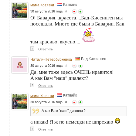
Катвайк
мама Козявки
30 августа 2016 года
#
О! Бавария...красота....Бад-Киссинген мы
посешали. Много где были в Баварии. Как
там красиво, вкусно....
↑
Ответить
Бад Киссинген
Натали-Петербурженка
30 августа 2016 года
#
Да, мне тоже здесь ОЧЕНЬ нравится!
А как Вам "наш" диалект?
↑
Ответить
Катвайк
мама Козявки
30 августа 2016 года
#
А как Вам "наш" диалект?
а никак! Я ж по немецки не шпрехаю
↑
Ответить