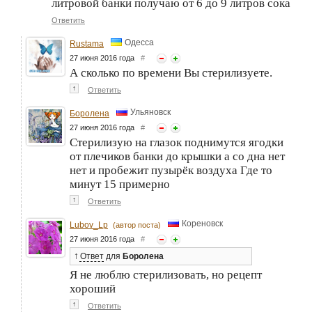
литровой банки получаю от 6 до 9 литров сока
Ответить
Одесса
Rustama
27 июня 2016 года
#
А сколько по времени Вы стерилизуете.
↑
Ответить
Ульяновск
Боролена
27 июня 2016 года
#
Стерилизую на глазок поднимутся ягодки
от плечиков банки до крышки а со дна нет
нет и пробежит пузырёк воздуха Где то
минут 15 примерно
↑
Ответить
Кореновск
Lubov_Lp
(автор поста)
27 июня 2016 года
#
↑
Ответ
для
Боролена
Я не люблю стерилизовать, но рецепт
хороший
↑
Ответить