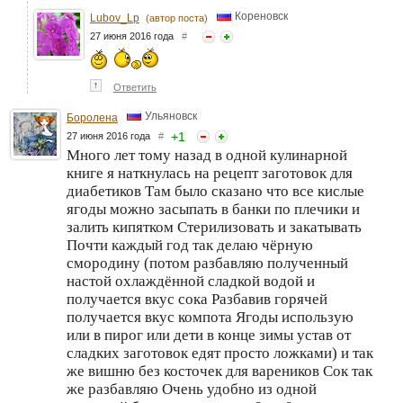
Кореновск
Lubov_Lp
(автор поста)
27 июня 2016 года
#
↑
Ответить
Ульяновск
Боролена
+
1
27 июня 2016 года
#
Много лет тому назад в одной кулинарной
книге я наткнулась на рецепт заготовок для
диабетиков Там было сказано что все кислые
ягоды можно засыпать в банки по плечики и
залить кипятком Стерилизовать и закатывать
Почти каждый год так делаю чёрную
смородину (потом разбавляю полученный
настой охлаждённой сладкой водой и
получается вкус сока Разбавив горячей
получается вкус компота Ягоды использую
или в пирог или дети в конце зимы устав от
сладких заготовок едят просто ложками) и так
же вишню без косточек для вареников Сок так
же разбавляю Очень удобно из одной