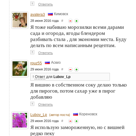
↑
Ответить
Кимовск
avatera3
28 июня 2016 года
#
Я тоже набиваю морозилки всеми дарами
сада и огорода, ягоды блендером
разбивать стала , для экономии места. Буду
делать по всем написанным рецептам.
↑
Ответить
Аскиз
rouz55
29 июня 2016 года
#
↑
Ответ
для
Lubov_Lp
Я вишню в собственном соку делаю только
для пирогов, потом сахар уже в пирог
добавляю
↑
Ответить
Кореновск
Lubov_Lp
(автор поста)
29 июня 2016 года
#
Я использую замороженную, но с вишней
редко пеку