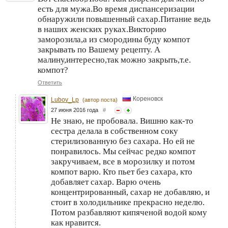
есть для мужа.Во время диспансеризации
обнаружили повышенный сахар.Питание ведь
в наших женских руках.Викторию
заморозила,а из смородины буду компот
закрывать по Вашему рецепту. А
малину,интересно,так можно закрыть,т.е.
компот?
Ответить
Кореновск
Lubov_Lp
(автор поста)
27 июня 2016 года
#
Не знаю, не пробовала. Вишню как-то
сестра делала в собственном соку
стерилизованную без сахара. Но ей не
понравилось. Мы сейчас редко компот
закручиваем, все в морозилку и потом
компот варю. Кто пьет без сахара, кто
добавляет сахар. Варю очень
концентрированный, сахар не добавляю, и
стоит в холодильнике прекрасно неделю.
Потом разбавляют кипяченой водой кому
как нравится.