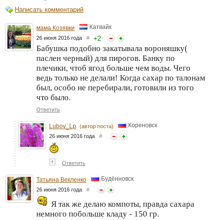
Написать комментарий
Катвайк
мама Козявки
+
2
26 июня 2016 года
#
Бабушка подобно закатывала вороняшку(
паслен черный) для пирогов. Банку по
плечики, чтоб ягод больше чем воды. Чего
ведь только не делали! Когда сахар по талонам
был, особо не перебирали, готовили из того
что было.
Ответить
Кореновск
Lubov_Lp
(автор поста)
26 июня 2016 года
#
↑
Ответить
Будённовск
Татьяна Векленко
26 июня 2016 года
#
Я так же делаю компоты, правда сахара
немного побольше кладу - 150 гр.