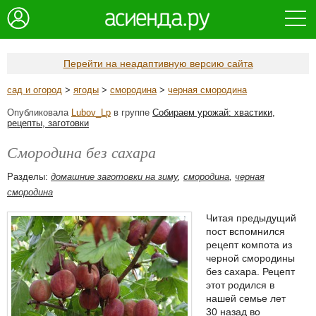
Перейти на неадаптивную версию сайта
сад и огород
>
ягоды
>
смородина
>
черная смородина
Опубликовала
Lubov_Lp
в группе
Собираем урожай: хвастики,
рецепты, заготовки
Смородина без сахара
Разделы:
домашние заготовки на зиму
,
смородина
,
черная
смородина
Читая предыдущий
пост вспомнился
рецепт компота из
черной смородины
без сахара. Рецепт
этот родился в
нашей семье лет
30 назад во