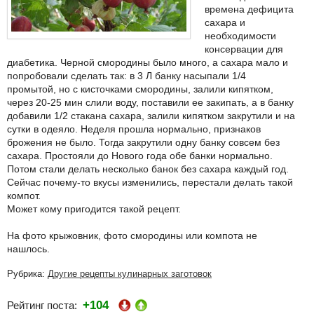
времена дефицита
сахара и
необходимости
консервации для
диабетика. Черной смородины было много, а сахара мало и
попробовали сделать так: в 3 Л банку насыпали 1/4
промытой, но с кисточками смородины, залили кипятком,
через 20-25 мин слили воду, поставили ее закипать, а в банку
добавили 1/2 стакана сахара, залили кипятком закрутили и на
сутки в одеяло. Неделя прошла нормально, признаков
брожения не было. Тогда закрутили одну банку совсем без
сахара. Простояли до Нового года обе банки нормально.
Потом стали делать несколько банок без сахара каждый год.
Сейчас почему-то вкусы изменились, перестали делать такой
компот.
Может кому пригодится такой рецепт.
На фото крыжовник, фото смородины или компота не
нашлось.
Рубрика:
Другие рецепты кулинарных заготовок
+104
Рейтинг поста: