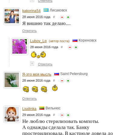
Ответить
Лисаковск
kakorina54
28 июня 2016 года
#
Я вишню так делаю....
Ответить
Кореновск
Lubov_Lp
(автор поста)
28 июня 2016 года
#
↑
Ответить
Saint Petersburg
Я-это моя мысль
28 июня 2016 года
#
Ответить
Вильнюс
Liudinka
29 июня 2016 года
#
Не люблю стерилизовать компоты.
А однажды сделала так. Банку
простерилизовала. В кастрюле довела до