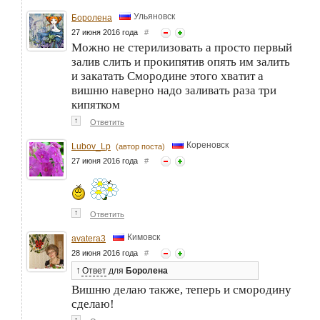
Ульяновск
Боролена
27 июня 2016 года
#
Можно не стерилизовать а просто первый
залив слить и прокипятив опять им залить
и закатать Смородине этого хватит а
вишню наверно надо заливать раза три
кипятком
↑
Ответить
Кореновск
Lubov_Lp
(автор поста)
27 июня 2016 года
#
↑
Ответить
Кимовск
avatera3
28 июня 2016 года
#
↑
Ответ
для
Боролена
Вишню делаю также, теперь и смородину
сделаю!
↑