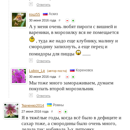
↑
Ответить
Аскиз
rouz55
30 июня 2016 года
#
А у меня очень любят пироги с вишней и
вареники, в морозилку вся не помещается
, туда же надо еще клубнику, малину и
смородину запихнуть, а еще перец и
помидоры для пиццы
.......
↑
Ответить
Кореновск
Lubov_Lp
(автор поста)
30 июня 2016 года
#
Мы тоже много замораживаем, думаем
покупать второй морозильник
↑
Ответить
Ромны
Ткаченко2014
27 июня 2016 года
#
Я в тяжёлые годы, когда всё было в дефиците и
сахар тоже, а смородины было очень много,
делала так: набивала 3-х литровку