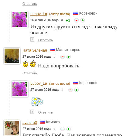
Ответить
Кореновск
Lubov_Lp
(автор поста)
+
1
26 июня 2016 года
#
Из других фруктов и ягод я тоже кладу
больше
↑
Ответить
Магнитогорск
Ната Зеленая
27 июня 2016 года
#
Надо попробовать.
Ответить
Кореновск
Lubov_Lp
(автор поста)
27 июня 2016 года
#
↑
Ответить
Кимовск
avatera3
27 июня 2016 года
#
Вот спасибо,Люба! Как вовремя для меня,то