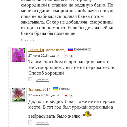
смородиной и ставила на водяную баню. По
мере оседания смородины добавляла новую,
пока не набивалась полная банка потом
закатывала. Сахар не добавляла, смородины
входило очень много. Если бы делала сейчас
банки брала бы поменьше.
Ответить
Кореновск
Lubov_Lp
(автор поста)
27 июня 2016 года
#
Таким способом ведро наверно влезет.
Нет, смородина у нас не на первом месте.
Способ хороший
↑
Ответить
Ромны
Ткаченко2014
27 июня 2016 года
#
Да, почти ведро. У нас тоже не на первом
месте. В тот год был урожай огромный а
выбрасывать было жалко.
↑
Ответить