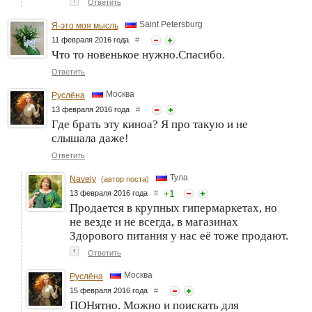
↑
Ответить
Saint Petersburg
Я-это моя мысль
11 февраля 2016 года
#
Что то новенькое нужно.Спасибо.
Ответить
Москва
Руслёна
13 февраля 2016 года
#
Где брать эту киноа? Я про такую и не
слышала даже!
Ответить
Тула
Navely
(автор поста)
+
1
13 февраля 2016 года
#
Продается в крупных гипермаркетах, но
не везде и не всегда, в магазинах
Здорового питания у нас её тоже продают.
↑
Ответить
Москва
Руслёна
15 февраля 2016 года
#
ПОНятно. Можно и поискать для