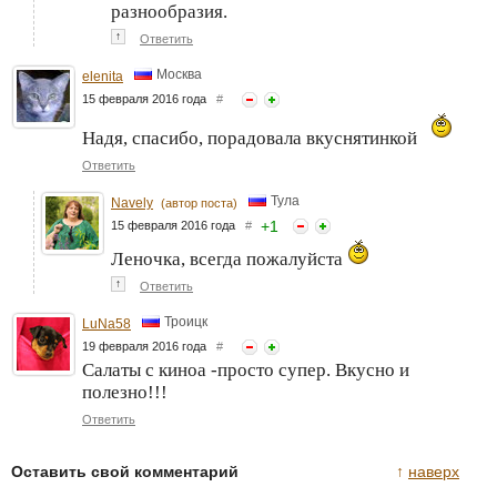
разнообразия.
↑
Ответить
Москва
elenita
15 февраля 2016 года
#
Надя, спасибо, порадовала вкуснятинкой
Ответить
Тула
Navely
(автор поста)
+
1
15 февраля 2016 года
#
Леночка, всегда пожалуйста
↑
Ответить
Троицк
LuNa58
19 февраля 2016 года
#
Салаты с киноа -просто супер. Вкусно и
полезно!!!
Ответить
Оставить свой комментарий
↑
наверх