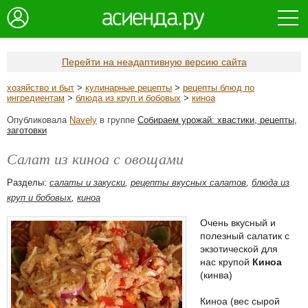
Перейти на неадаптивную версию сайта
хозяйство и быт
>
кулинарные рецепты
>
рецепты блюд по
ингредиентам
>
блюда из круп и бобовых
>
киноа
Опубликовала
Navely
в группе
Собираем урожай: хвастики, рецепты,
заготовки
Салат из киноа с овощами
Разделы:
салаты и закуски
,
рецепты вкусных салатов
,
блюда из
круп и бобовых
,
киноа
Очень вкусный и
полезный салатик с
экзотической для
нас крупой
Киноа
(кинва)
Киноа (вес сырой