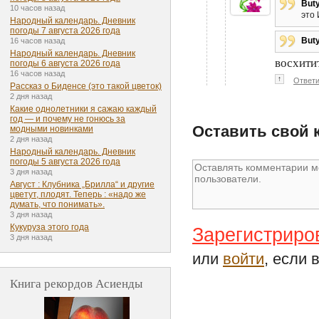
But
10 часов назад
это
Народный календарь. Дневник
погоды 7 августа 2026 года
But
16 часов назад
Народный календарь. Дневник
восхити
погоды 6 августа 2026 года
16 часов назад
↑
Ответи
Рассказ о Биденсе (это такой цветок)
2 дня назад
Какие однолетники я сажаю каждый
год — и почему не гонюсь за
Оставить свой 
модными новинками
2 дня назад
Народный календарь. Дневник
погоды 5 августа 2026 года
3 дня назад
Август : Клубника „Брилла“ и другие
цветут, плодят. Теперь : «надо же
думать, что понимать».
3 дня назад
Кукуруза этого года
Зарегистриро
3 дня назад
или
войти
, если 
Книга рекордов Асиенды