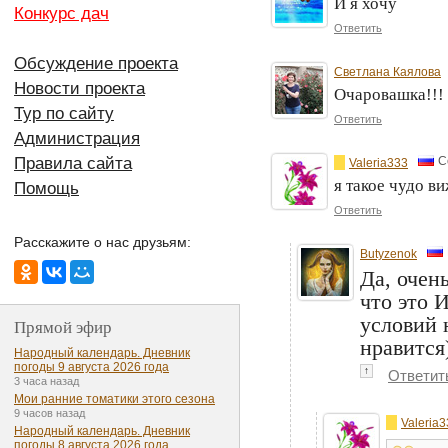
И я хочу
Конкурс дач
Ответить
Обсуждение проекта
Светлана Каялова
Новости проекта
Очаровашка!!!
Тур по сайту
Ответить
Администрация
Правила сайта
С
Valeria333
я такое чудо в
Помощь
Ответить
Расскажите о нас друзьям:
Butyzenok
Да, очен
что это 
условий 
Прямой эфир
нравится
Народный календарь. Дневник
погоды 9 августа 2026 года
↑
Ответит
3 часа назад
Мои ранние томатики этого сезона
9 часов назад
Valeria
Народный календарь. Дневник
погоды 8 августа 2026 года