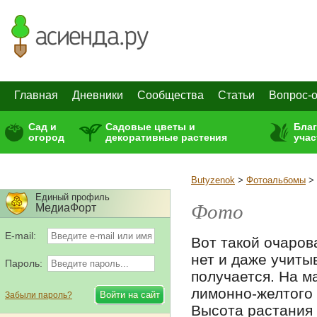
Главная
Дневники
Сообщества
Статьи
Вопрос-о
Сад и
Садовые цветы и
Бла
огород
декоративные растения
учас
Butyzenok
>
Фотоальбомы
>
Единый профиль
Фото
МедиаФорт
E-mail:
Вот такой очаров
нет и даже учиты
Пароль:
получается. На м
лимонно-желтого 
Забыли пароль?
Высота растания 