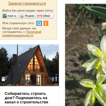
Зарегистрироваться
Войти без регистрации через почту:
mail.ru
Яндекс
GMail
Или социальную сеть:
Вводя свои данные, вы
соглашаетесь с
Политикой
конфиденциальности
Собираетесь строить
дом? Подпишитесь на
канал о строительстве