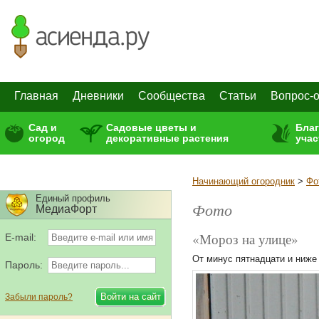
Главная
Дневники
Сообщества
Статьи
Вопрос-о
Сад и
Садовые цветы и
Бла
огород
декоративные растения
учас
Начинающий огородник
>
Фо
Единый профиль
Фото
МедиаФорт
«Мороз на улице»
E-mail:
От минус пятнадцати и ниже
Пароль:
Забыли пароль?